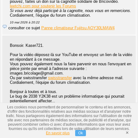
pouvez, faites un don sur la cagnotte solidaire de Bricovidéo.
leetchi.com pour soutenir les Forums
Si vous avez déjà participé à la cagnotte, nous vous en remercions.
Cordialement, l'équipe du forum climatisation.
10 mai 2026 à 20:22
consulter ce sujet
Panne climatiseur Fujitsu AOY30LMAW4
Bonsoir. Kaser721.
Pour la vidéo déposez-là sur YouTube et envoyez un lien de la vidéo
en répondant à ce message.
Vous pouvez également nous la faire parvenir en nous l'envoyant en
pièce jointe par email à l'adresse suivante :
images.bricolage@gmail.com.
Ou par swisstransfer
swisstransfer
avec la même adresse mail.
Cordialement, l'équipe du forum climatisation.
Bonjour à toutes et à tous.
Le bug de 2038 Y2K38 est un problème informatique qui pourrait
potentiellement affecter...
Lire la suite
Le jour où le temps débordera
Les cookies nous permettent de personnaliser le contenu et les annonces,
d'offrir des fonctionnalités relatives aux médias sociaux et d'analyser notre
13 avril 2026 à 22:24
trafic. Nous partageons également des informations sur l'utilisation de notre
consulter ce sujet
Climatiseur Toshiba ne démarre pas
site avec nos partenaires de médias sociaux, de publicité et d'analyse, qui
peuvent combiner celles-ci avec d'autres informations que vous leur avez
fournies ou qu'ils ont collectées lors de votre utilisation de leurs services.
1
2
…
44
45
»
×
En savoir plus
Ok