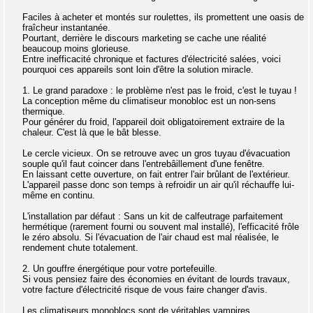
Faciles à acheter et montés sur roulettes, ils promettent une oasis de
fraîcheur instantanée.
Pourtant, derrière le discours marketing se cache une réalité
beaucoup moins glorieuse.
Entre inefficacité chronique et factures d'électricité salées, voici
pourquoi ces appareils sont loin d'être la solution miracle.
1. Le grand paradoxe : le problème n'est pas le froid, c'est le tuyau !
La conception même du climatiseur monobloc est un non-sens
thermique.
Pour générer du froid, l'appareil doit obligatoirement extraire de la
chaleur. C'est là que le bât blesse.
Le cercle vicieux. On se retrouve avec un gros tuyau d'évacuation
souple qu'il faut coincer dans l'entrebâillement d'une fenêtre.
En laissant cette ouverture, on fait entrer l'air brûlant de l'extérieur.
L'appareil passe donc son temps à refroidir un air qu'il réchauffe lui-
même en continu.
L'installation par défaut : Sans un kit de calfeutrage parfaitement
hermétique (rarement fourni ou souvent mal installé), l'efficacité frôle
le zéro absolu. Si l'évacuation de l'air chaud est mal réalisée, le
rendement chute totalement.
2. Un gouffre énergétique pour votre portefeuille.
Si vous pensiez faire des économies en évitant de lourds travaux,
votre facture d'électricité risque de vous faire changer d'avis.
Les climatiseurs monoblocs sont de véritables vampires