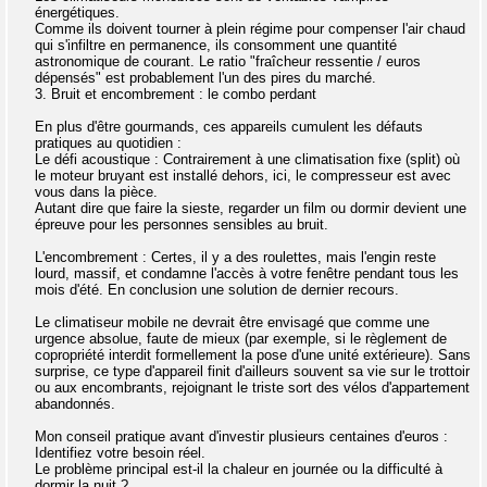
énergétiques.
Comme ils doivent tourner à plein régime pour compenser l'air chaud
qui s'infiltre en permanence, ils consomment une quantité
astronomique de courant. Le ratio "fraîcheur ressentie / euros
dépensés" est probablement l'un des pires du marché.
3. Bruit et encombrement : le combo perdant
En plus d'être gourmands, ces appareils cumulent les défauts
pratiques au quotidien :
Le défi acoustique : Contrairement à une climatisation fixe (split) où
le moteur bruyant est installé dehors, ici, le compresseur est avec
vous dans la pièce.
Autant dire que faire la sieste, regarder un film ou dormir devient une
épreuve pour les personnes sensibles au bruit.
L'encombrement : Certes, il y a des roulettes, mais l'engin reste
lourd, massif, et condamne l'accès à votre fenêtre pendant tous les
mois d'été. En conclusion une solution de dernier recours.
Le climatiseur mobile ne devrait être envisagé que comme une
urgence absolue, faute de mieux (par exemple, si le règlement de
copropriété interdit formellement la pose d'une unité extérieure). Sans
surprise, ce type d'appareil finit d'ailleurs souvent sa vie sur le trottoir
ou aux encombrants, rejoignant le triste sort des vélos d'appartement
abandonnés.
Mon conseil pratique avant d'investir plusieurs centaines d'euros :
Identifiez votre besoin réel.
Le problème principal est-il la chaleur en journée ou la difficulté à
dormir la nuit ?