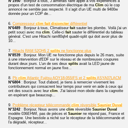
N°1950
: Bonjour à tous, J’aimerais faire appel à vos expériences à
propos d’un test de consommation électrique de ma
Clim
où le cop
annoncé ne semble pas respecté. Il s’agit d’un UE multi de 9400w
donnée pour un COP de...
6.
Compresseur
clim
fait
disjoncter
différentiel
N°6489
: Bonjour à tous, Climatiseur
fait
sauter les plombs. Voilà j'ai un
petit souci avec ma
clim
. Celle-ci
fait
sauter le différentiel du tableau
général. C'est une Hitachi ram80qh4 quadri-split qui doit avoir plus de
10...
7.
Hitachi RAM 52QH5 2
splits
ne fonctionne plus
N°8539
: Bonjour. Mon UE ne fonctionne plus depuis le 26 mars, suite
à une intervention d'EDF sur le réseau et de nombreuses coupures
durant deux jours. L'un de ses deux
splits
avait la LED jaune de
fonctionnement normal en jaune fixe...
8.
Pb
clim
Atlantic Fujitsu AOY18-055IFS et 2
splits
ASYA07LACM
N°6804
: Bonjour. Tout d'abord, je tiens à remercier vivement les
contributeurs qui consacrent leur temps pour venir en aide à ceux qui
ont des soucis avec leur
clim
. J'ai laissé mon obole dans la cagnotte
en espérant que beaucoup...
9.
Problème récepteur télécommande
clim
réversible
Saunier
Duval
N°3242
: Bonjour, Nous avons une
clim
réversible
Saunier
Duval
modèle 036EHWI, pas de pièces et
Saunier
ne répond pas, France et
Espagne. Une bestiole a niché sur le récepteur de la télécommande et
l'a dégradé, récepteur...