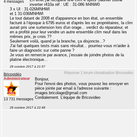
4 messages
inverter r410a réf : UE : 31-086 M4NW0
3 x UI : 31-026MNHWI
et 1 31-036MNHWI
Le tout datant de 2008 et d'apparence en bon état, un ensemble
facturé à l’époque à 6795 euros et d'après les ex propriétaires, la clim
aurait pris une surtension lors d'un orage... verdict du réparateur, et
en a profité pour leur vendre un autre ensemble clim neuf dans les
mêmes prix, je crois ??
Seulement voilà, quand je la branche, ça disjoncte...?
J'ai fait quelques tests mais sans résultat... pourriez-vous m'aider à
faire un diagnostic sur cette panne ?
Je vous en remercie par avance, j’essaie de joindre photos de la
platine électronique...
28 octobre 2017 à 21:57
Réponse 1 forum climatisation Bricovidéo
Bricovidéo
Administrateur
Bonjour,
Pour l'envoi des photos, vous pouvez les envoyer en
pièce jointe par email à l'adresse suivante :
images.bricolage@gmail.com
Cordialement. L'équipe de Bricovideo
13 731 messages
28 octobre 2017 à 22:48