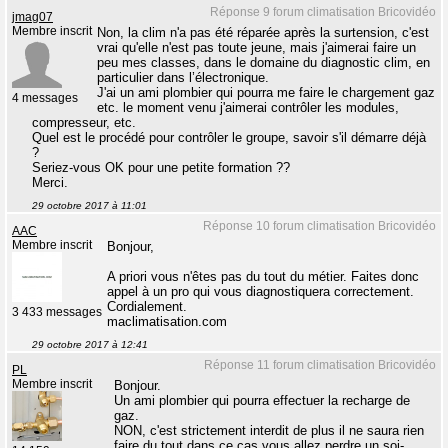
Réponse 9 forum climatisation Bricovidéo
jmag07
Membre inscrit
Non, la clim n'a pas été réparée après la surtension, c'est
vrai qu'elle n'est pas toute jeune, mais j'aimerai faire un
peu mes classes, dans le domaine du diagnostic clim, en
particulier dans l’électronique.
J'ai un ami plombier qui pourra me faire le chargement gaz
4 messages
etc. le moment venu j'aimerai contrôler les modules,
compresseur, etc.
Quel est le procédé pour contrôler le groupe, savoir s'il démarre déjà
?
Seriez-vous OK pour une petite formation ??
Merci.
29 octobre 2017 à 11:01
Réponse 10 forum climatisation Bricovidéo
AAC
Membre inscrit
Bonjour,
A priori vous n'êtes pas du tout du métier. Faites donc
appel à un pro qui vous diagnostiquera correctement.
Cordialement.
3 433 messages
maclimatisation.com
29 octobre 2017 à 12:41
Réponse 11 forum climatisation Bricovidéo
PL
Membre inscrit
Bonjour.
Un ami plombier qui pourra effectuer la recharge de
gaz.
NON, c'est strictement interdit de plus il ne saura rien
faire du tout dans ce cas vous allez perdre un soi-