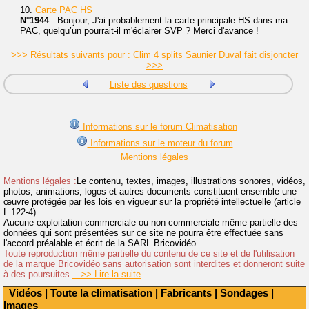
10.
Carte PAC HS
N°1944
: Bonjour, J'ai probablement la carte principale HS dans ma
PAC, quelqu’un pourrait-il m'éclairer SVP ? Merci d'avance !
>>> Résultats suivants pour : Clim 4 splits Saunier Duval fait disjoncter
>>>
Liste des questions
Informations sur le forum Climatisation
Informations sur le moteur du forum
Mentions légales
Mentions légales :
Le contenu, textes, images, illustrations sonores, vidéos,
photos, animations, logos et autres documents constituent ensemble une
œuvre protégée par les lois en vigueur sur la propriété intellectuelle (article
L.122-4).
Aucune exploitation commerciale ou non commerciale même partielle des
données qui sont présentées sur ce site ne pourra être effectuée sans
l'accord préalable et écrit de la SARL Bricovidéo.
Toute reproduction même partielle du contenu de ce site et de l'utilisation
de la marque Bricovidéo sans autorisation sont interdites et donneront suite
à des poursuites.
>> Lire la suite
Vidéos
|
Toute la climatisation
|
Fabricants
|
Sondages
|
Images