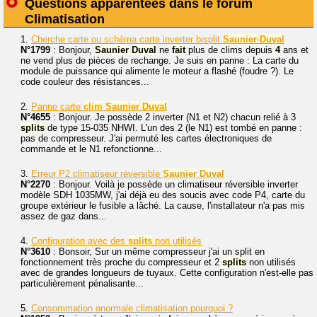
Questions apparentées dans le forum
Climatisation
1.
Cherche carte ou schéma carte inverter bisplit
Saunier
-
Duval
N°1799
: Bonjour,
Saunier
Duval
ne
fait
plus de clims depuis
4
ans et
ne vend plus de pièces de rechange. Je suis en panne : La carte du
module de puissance qui alimente le moteur a flashé (foudre ?). Le
code couleur des résistances...
2.
Panne carte
clim
Saunier
Duval
N°4655
: Bonjour. Je possède 2 inverter (N1 et N2) chacun relié à 3
splits
de type 15-035 NHWI. L'un des 2 (le N1) est tombé en panne :
pas de compresseur. J'ai permuté les cartes électroniques de
commande et le N1 refonctionne...
3.
Erreur P2 climatiseur réversible
Saunier
Duval
N°2270
: Bonjour. Voilà je possède un climatiseur réversible inverter
modèle SDH 1035MW, j'ai déjà eu des soucis avec code P4, carte du
groupe extérieur le fusible a lâché. La cause, l'installateur n'a pas mis
assez de gaz dans...
4.
Configuration avec des
splits
non utilisés
N°3610
: Bonsoir, Sur un même compresseur j'ai un split en
fonctionnement très proche du compresseur et 2
splits
non utilisés
avec de grandes longueurs de tuyaux. Cette configuration n'est-elle pas
particulièrement pénalisante...
5.
Consommation anormale climatisation pourquoi ?