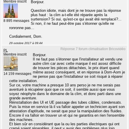
Membre inscrit
Bonjour.
Question idiote, mais dont je ne trouve pas la réponse
plus haut : la clim a-t-elle été réparée après la
surtension? Si oui, qu'est-ce qui avait été remplacé?...
8 895 messages
Si non, il ne faut peut-être pas s'étonner qu'elle ne
ronronne pas...
Cordialement, Dom.
29 octobre 2017 à 09:44
Réponse 7 forum climatisation Bricovidéo
PL
Membre inscrit
Bonjour.
Il ne faut pas s'étonner que l'installateur ait vendu une
autre clim car avec cette marque il est assez difficile
de trouver les pièces détachées, le prix étant quand
même assez conséquent, et en réponse à Dom-Aom je
14 159 messages
ne pense pas que l'installateur se soit risqué à réparer
cette installation.
Sur ce, votre machine a presque 10 ans perso je ne me serais pas
aventuré à récupérer quoi que ce soit, il semble aussi que vous
soyez néophyte dans le domaine de la clim, et donc parti dans une
grande aventure.
Réinstallation des UI et UE passage des tubes câbles, condensats.
Puis la mise en service là il va falloir appeler un technicien ayant son
attestation d'aptitude, ne serait que pour la manipulation des fluides.
Encore il va falloir en trouver un et qui ne garantira en rien l'ensemble
des machines.
Et bien sûr en considérant que la ou les parties électriques qui ont
cramé soient réparables, il peut y avoir des problèmes plus loin