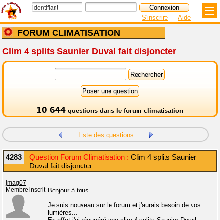
S'inscrire
Aide
FORUM CLIMATISATION
Clim 4 splits Saunier Duval fait disjoncter
10 644
questions dans le
forum climatisation
Liste des questions
4283
Question Forum Climatisation :
Clim 4 splits Saunier
Duval fait disjoncter
jmag07
Membre inscrit
Bonjour à tous.
Je suis nouveau sur le forum et j'aurais besoin de vos
lumières...
En effet j'ai récupéré une clim 4 splits Saunier Duval