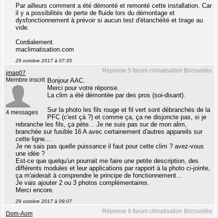
Par ailleurs comment a été démonté et remonté cette installation. Car
il y a possibilités de perte de fluide lors du démontage et
dysfonctionnement à prévoir si aucun test d'étanchéité et tirage au
vide.
Cordialement.
maclimatisation.com
29 octobre 2017 à 07:35
Réponse 5 forum climatisation Bricovidéo
jmag07
Membre inscrit
Bonjour AAC.
Merci pour votre réponse.
La clim a été démontée par des pros (soi-disant).
Sur la photo les fils rouge et fil vert sont débranchés de la
4 messages
PFC (c'est çà ?) et comme ça, ça ne disjoncte pas, si je
rebranche les fils, ça pète... Je ne suis pas sur de mon alim,
branchée sur fusible 16 A avec certainement d'autres appareils sur
cette ligne....
Je ne sais pas quelle puissance il faut pour cette clim ? avez-vous
une idée ?
Est-ce que quelqu'un pourrait me faire une petite description, des
différents modules et leur applications par rapport à la photo ci-jointe,
ça m'aiderait à comprendre le principe de fonctionnement...
Je vais ajouter 2 ou 3 photos complémentaires.
Merci encore.
29 octobre 2017 à 09:07
Réponse 6 forum climatisation Bricovidéo
Dom-Aom