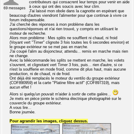
contributeurs qui consacrent leur temps pour venir en aide
à ceux qui ont des soucis avec leur clim.
69 messages
J'ai laissé mon obole dans la cagnotte en espérant que
beaucoup d'autres viendront l'alimenter pour que continue à vivre ce
forum indispensable.
J'ai cherché des réponses à mon problème dans les
questions/réponses et n'ai rien trouvé, y compris en utilisant le
moteur de recherche.
Alors mon problème : Mes splits ne soufflent ni chaud, ni froid
(Voyant vert "Timer" clignote 3 fois toutes les 6 secondes environ) et
le groupe extérieur ne se met pas en marche.
J'ai coupé l'alim au disjoncteur, attendu... remis en marche mais rien
ne change.
Avec la télécommande les splits se mettent en marche, les volets
s'ouvrent, et clignotant vert Timer 3 fois, puis... rien d'autre, si ce
n'est la soufflerie en mode froid, comme dit plus haut, mais aucune
production, ni de chaud, ni de froid.
Ont déjà été remplacés le moteur du ventilo du groupe extérieur
(COF890959) et la carte "Platine filtre actif" (COF897319), mais
aucun effet !
Alors si quelqu'un pouvait m'aider à sortir de cette galère...
Je mets en pièce jointe le schéma électrique photographié sur le
couvercle du groupe extérieur.
A vous lire...
Bonne journée.
Pour agrandir les images, cliquez dessus.