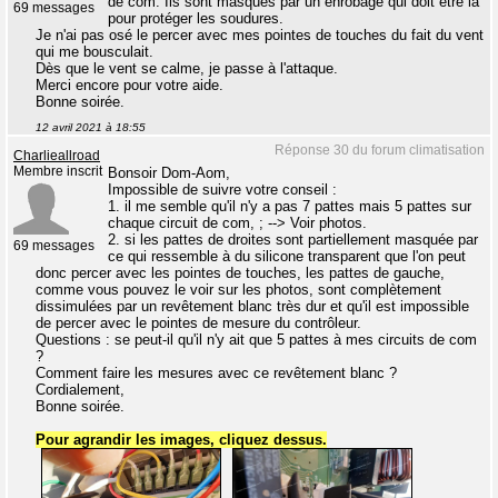
de com. Ils sont masqués par un enrobage qui doit être là
69 messages
pour protéger les soudures.
Je n'ai pas osé le percer avec mes pointes de touches du fait du vent
qui me bousculait.
Dès que le vent se calme, je passe à l'attaque.
Merci encore pour votre aide.
Bonne soirée.
12 avril 2021 à 18:55
Réponse 30 du forum climatisation
Charlieallroad
Membre inscrit
Bonsoir Dom-Aom,
Impossible de suivre votre conseil :
1. il me semble qu'il n'y a pas 7 pattes mais 5 pattes sur
chaque circuit de com, ; --> Voir photos.
2. si les pattes de droites sont partiellement masquée par
69 messages
ce qui ressemble à du silicone transparent que l'on peut
donc percer avec les pointes de touches, les pattes de gauche,
comme vous pouvez le voir sur les photos, sont complètement
dissimulées par un revêtement blanc très dur et qu'il est impossible
de percer avec le pointes de mesure du contrôleur.
Questions : se peut-il qu'il n'y ait que 5 pattes à mes circuits de com
?
Comment faire les mesures avec ce revêtement blanc ?
Cordialement,
Bonne soirée.
Pour agrandir les images, cliquez dessus.