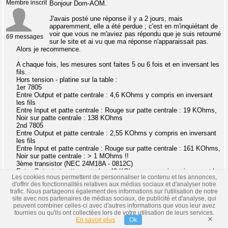
Membre inscrit
Bonjour Dom-AOM.
J'avais posté une réponse il y a 2 jours, mais
apparemment, elle a été perdue ; c'est en m'inquiétant de
voir que vous ne m'aviez pas répondu que je suis retourné
69 messages
sur le site et ai vu que ma réponse n'apparaissait pas.
Alors je recommence.
A chaque fois, les mesures sont faites 5 ou 6 fois et en inversant les
fils.
Hors tension - platine sur la table :
1er 7805
Entre Output et patte centrale : 4,6 KOhms y compris en inversant
les fils
Entre Input et patte centrale : Rouge sur patte centrale : 19 KOhms,
Noir sur patte centrale : 138 KOhms
2nd 7805
Entre Output et patte centrale : 2,55 KOhms y compris en inversant
les fils
Entre Input et patte centrale : Rouge sur patte centrale : 161 KOhms,
Noir sur patte centrale : > 1 MOhms !!
3ème transistor (NEC 24M18A - 0812C)
Entre Output et patte centrale : 40 KOhms y compris en inversant les
Les cookies nous permettent de personnaliser le contenu et les annonces,
fils
d'offrir des fonctionnalités relatives aux médias sociaux et d'analyser notre
Entre Input et patte centrale : Rouge sur patte centrale : 165 KOhms,
trafic. Nous partageons également des informations sur l'utilisation de notre
Noir sur patte centrale : infini !!!
site avec nos partenaires de médias sociaux, de publicité et d'analyse, qui
Sous tension mais sur table.
peuvent combiner celles-ci avec d'autres informations que vous leur avez
J'ai essayé de prendre également les tensions entre patte centrale et
fournies ou qu'ils ont collectées lors de votre utilisation de leurs services.
In ou Out de chaque transistor, mais aucune tension nulle part, y
×
En savoir plus
Ok
compris sur le 16 pattes.