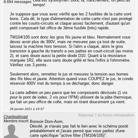
cela est synonyme!! Donc là, franchement, on perd du
8 894 messages
temps!
Je suppose que vous avez vérifié que les 2 fusibles de la carte sont
bons. Cela dit, le type d'alimentation de cette carte n'est pas protégé
contre les courts-circuits et claque assez facilement, d'autant qu'un
petit composant fait office de 3ème fusible (très) rapide.
TM104/105 sont donc les gros fils jaune et bleu. Normalement vous
devez avoir plus de 300V, mais ne mesurez pas ça tout de suite,
laissez la machine hors tension. Si l'alim a claqué, alors le gros
transistor à gauche du transfo a ses pattes en court-circuit (au moins
2), et sans doute aussi la petite diode D10. Quant à la résistance
marquée 1R2, elle aura sans doute grillé et fera l'infini à l'ohmmètre.
Vérifiez ces 3 points.
Seulement alors, remettez le jus et mesurez la tension aux bornes
des fils bleu et jaune. Attention quand vous COUPEZ le jus, le condo
réservoir 400V met du temps à se décharger, donc danger.
La carte adhère un peu parce que les composants dévissés (1 vis
pour le pont de iodes, 2 vis pour l'IPM) utilisent de la pâte thermique,
qui fait un peu office de colle, mais en tirant doucement ça vient.
28 janvier 2021 à 19:37
Réponse 7 du forum climatisation
Charlieallroad
Membre inscrit
Bonsoir Dom-Aom,
Désolé, je n'avais pas fait le lien avec le schéma posté
préalablement et j'avais pensé que vous parliez d'une
carte spécifique "active filter (TM104/105)".