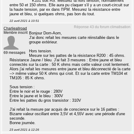
K101 soit HS. Mesurez la hors tension, normalement
entre 50 et 150 ohms. Elle aura pu claquer s'il y a un court-circuit sur
la haute tension, par ex dans l'IPM. Mesurez la résistance entre
jaune et bleu, si quelques ohms, pas bon du tout.
22 avril 2021 à 10:51
Réponse 43 du forum climatisation
Charlieallroad
Membre inscrit
Bonjour Dom-Aom,
J'ai donc refait les mesures carte réinstallée dans le
groupe extérieur.
Hors tension.
69 messages
Mesure sur les pattes de la résistance R200 : 45 ohms.
Résistance Jaune / bleu. J'ai fait 3 mesures : Entre jaune et bleu
connectés sur la carte : 50 K ohms mais cette valeur croit lentement.
Alors j'ai refait les mesures entre jaune et bleu déconnecté de la carte
--> même valeur 50 K ohms qui croit. Et sur la carte entre TM104 et
TM105 : 85 K ohms.
Sous tension :
Entre le noir et le rouge : 280V
Entre le jaune et le bleu : 300V
Entre les pattes du gros transistor : 310V
J'ai refait la mesure par acquis de conscience sur le 16 pattes :
Bizarre valeur oscillant entre 3,5V et 4,55V avec une période d'une
seconde.
Bonne journée.
23 avril 2021 à 12:26