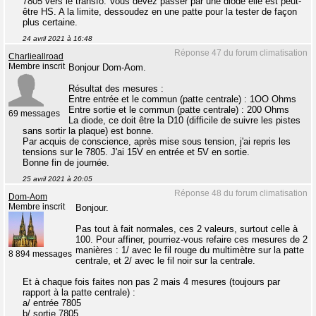
7805 vers le transfo. Vous devez passer par une diode elle est peut-
être HS. A la limite, dessoudez en une patte pour la tester de façon
plus certaine.
24 avril 2021 à 16:48
Réponse 47 du forum climatisation
Charlieallroad
Membre inscrit
Bonjour Dom-Aom.
Résultat des mesures :
Entre entrée et le commun (patte centrale) : 1OO Ohms
Entre sortie et le commun (patte centrale) : 200 Ohms
69 messages
La diode, ce doit être la D10 (difficile de suivre les pistes
sans sortir la plaque) est bonne.
Par acquis de conscience, après mise sous tension, j'ai repris les
tensions sur le 7805. J'ai 15V en entrée et 5V en sortie.
Bonne fin de journée.
25 avril 2021 à 20:05
Réponse 48 du forum climatisation
Dom-Aom
Membre inscrit
Bonjour.
Pas tout à fait normales, ces 2 valeurs, surtout celle à
100. Pour affiner, pourriez-vous refaire ces mesures de 2
manières : 1/ avec le fil rouge du multimètre sur la patte
8 894 messages
centrale, et 2/ avec le fil noir sur la centrale.
Et à chaque fois faites non pas 2 mais 4 mesures (toujours par
rapport à la patte centrale) :
a/ entrée 7805
b/ sortie 7805