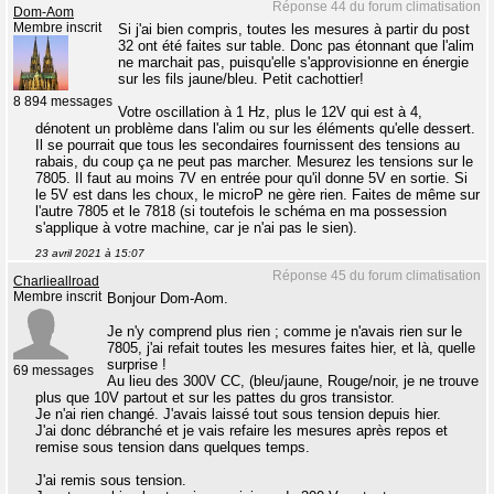
Réponse 44 du forum climatisation
Dom-Aom
Membre inscrit
Si j'ai bien compris, toutes les mesures à partir du post
32 ont été faites sur table. Donc pas étonnant que l'alim
ne marchait pas, puisqu'elle s'approvisionne en énergie
sur les fils jaune/bleu. Petit cachottier!
8 894 messages
Votre oscillation à 1 Hz, plus le 12V qui est à 4,
dénotent un problème dans l'alim ou sur les éléments qu'elle dessert.
Il se pourrait que tous les secondaires fournissent des tensions au
rabais, du coup ça ne peut pas marcher. Mesurez les tensions sur le
7805. Il faut au moins 7V en entrée pour qu'il donne 5V en sortie. Si
le 5V est dans les choux, le microP ne gère rien. Faites de même sur
l'autre 7805 et le 7818 (si toutefois le schéma en ma possession
s'applique à votre machine, car je n'ai pas le sien).
23 avril 2021 à 15:07
Réponse 45 du forum climatisation
Charlieallroad
Membre inscrit
Bonjour Dom-Aom.
Je n'y comprend plus rien ; comme je n'avais rien sur le
7805, j'ai refait toutes les mesures faites hier, et là, quelle
surprise !
69 messages
Au lieu des 300V CC, (bleu/jaune, Rouge/noir, je ne trouve
plus que 10V partout et sur les pattes du gros transistor.
Je n'ai rien changé. J'avais laissé tout sous tension depuis hier.
J'ai donc débranché et je vais refaire les mesures après repos et
remise sous tension dans quelques temps.
J'ai remis sous tension.