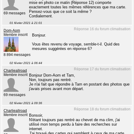
mise en photo ce matin (Réponse 12) comporte
exactement toutes les mêmes références que ma carte.
Pensez-vous que ce soit la même ?
69 messages
Cordialement.
01 février 2021 à 21:01
Réponse 16 du forum climatisation
Dom-Aom
Membre inscrit
Bonjour.
Vous êtes revenu de voyage, semble-t-il. Quid des
mesures suggérées en réponse 6?
8 894 messages
02 février 2021 à 06:44
Réponse 17 du forum climatisation
Charlieallroad
Membre inscrit
Bonjour Dom-Aom et Tam,
Non, toujours pas rentré.
Je n'ai fait que répondre à Tam en postant des photos que
j'avais prises avant mon départ.
69 messages
02 février 2021 à 09:36
Réponse 18 du forum climatisation
Charlieallroad
Membre inscrit
Bonsoir,
N'étant toujours pas rentré au chevet de ma clim, j'ai
utilisé mon temps perdu à faire des recherches sur
internet.
J'ai trouvé des cartes qui semblent à ceux de ma carte.