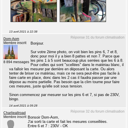
13 avril 2021 à 22:38
Réponse 31 du forum climatisation
Dom-Aom
Membre inscrit
Bonjour.
Sur votre 2ème photo, on voit bien les pins 6, 7 et 8,
donc pour moi il y a bien 8 pattes et non 7. Parce que
les pins 1 à 5 sont beaucoup plus serrées que les 6 à 8.
8 894 messages
Pour celles qui sont "scellées" dans le matériau blanc, il
va falloir les mesurer par derrière en déposant la carte. Ou alors
tenter de briser ce matériau, mais ce ne sera peut-être pas facile à
faire carte en place, donc dans les 2 cas il faudra passer par une
dépose au moins partielle. Pas besoin que la clim tourne pour faire
ces mesures, juste qu'elle soit sous tension.
Sinon commencez par mesurer sur les pins 6 et 7, si pas de 230V,
bingo.
14 avril 2021 à 09:28
Réponse 32 du forum climatisation
Charlieallroad
Membre inscrit
Bonsoir Dom-Aom,
J'ai sorti la carte et fait les mesures conseillées.
Entre 6 et 7 : 230V - OK