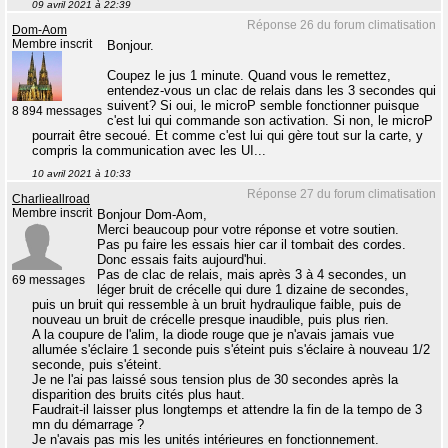
09 avril 2021 à 22:39
Réponse 26 du forum climatisation
Dom-Aom
Membre inscrit
Bonjour.
Coupez le jus 1 minute. Quand vous le remettez,
entendez-vous un clac de relais dans les 3 secondes qui
suivent? Si oui, le microP semble fonctionner puisque
8 894 messages
c'est lui qui commande son activation. Si non, le microP
pourrait être secoué. Et comme c'est lui qui gère tout sur la carte, y
compris la communication avec les UI...
10 avril 2021 à 10:33
Réponse 27 du forum climatisation
Charlieallroad
Membre inscrit
Bonjour Dom-Aom,
Merci beaucoup pour votre réponse et votre soutien.
Pas pu faire les essais hier car il tombait des cordes.
Donc essais faits aujourd'hui.
Pas de clac de relais, mais après 3 à 4 secondes, un
69 messages
léger bruit de crécelle qui dure 1 dizaine de secondes,
puis un bruit qui ressemble à un bruit hydraulique faible, puis de
nouveau un bruit de crécelle presque inaudible, puis plus rien.
A la coupure de l'alim, la diode rouge que je n'avais jamais vue
allumée s'éclaire 1 seconde puis s'éteint puis s'éclaire à nouveau 1/2
seconde, puis s'éteint.
Je ne l'ai pas laissé sous tension plus de 30 secondes après la
disparition des bruits cités plus haut.
Faudrait-il laisser plus longtemps et attendre la fin de la tempo de 3
mn du démarrage ?
Je n'avais pas mis les unités intérieures en fonctionnement.