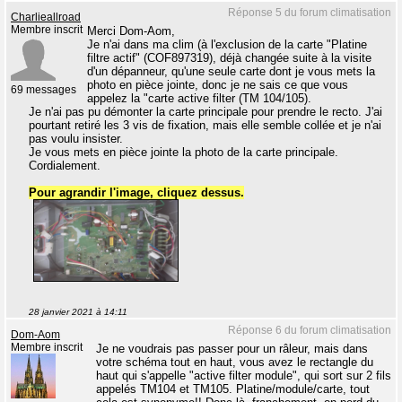
Réponse 5 du forum climatisation
Charlieallroad
Membre inscrit
Merci Dom-Aom,
Je n'ai dans ma clim (à l'exclusion de la carte "Platine
filtre actif" (COF897319), déjà changée suite à la visite
d'un dépanneur, qu'une seule carte dont je vous mets la
photo en pièce jointe, donc je ne sais ce que vous
69 messages
appelez la "carte active filter (TM 104/105).
Je n'ai pas pu démonter la carte principale pour prendre le recto. J'ai
pourtant retiré les 3 vis de fixation, mais elle semble collée et je n'ai
pas voulu insister.
Je vous mets en pièce jointe la photo de la carte principale.
Cordialement.
Pour agrandir l'image, cliquez dessus.
28 janvier 2021 à 14:11
Réponse 6 du forum climatisation
Dom-Aom
Membre inscrit
Je ne voudrais pas passer pour un râleur, mais dans
votre schéma tout en haut, vous avez le rectangle du
haut qui s'appelle "active filter module", qui sort sur 2 fils
appelés TM104 et TM105. Platine/module/carte, tout