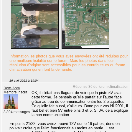
Information les photos que vous avez envoyées ont été réduites pour
une meilleure lisibilité sur le forum. Mais les photos dans leur
résolution d'origine sont accessibles pour les contributeurs du forum
climatisation qui en font la demande.
16 avril 2021 à 19:54
Réponse 36 du forum climatisation
Dom-Aom
Membre inscrit
OK, il n'était pas flagrant de voir que la piste 5V avait
cette forme. Je pensais qu'elle partait sur l'autre face
grâce au trou de communication entre les 2 plaquettes.
Ce qu'elle fait aussi, d'ailleurs. Donc pour vos HU2001, il
faut bel et bien 5V entre pins 3 et 5. Si 0V, cela explique
8 894 messages
la non communication.
En posts 21/22, vous aviez trouvé 12V sur le 16 pattes, donc on
pouvait croire que l'alim fonctionnait au moins en partie. Il est