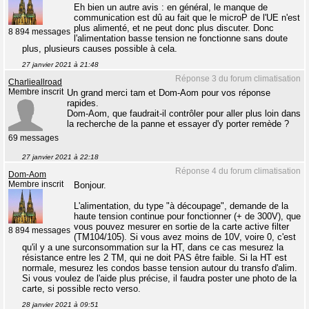
Eh bien un autre avis : en général, le manque de
communication est dû au fait que le microP de l'UE n'est
plus alimenté, et ne peut donc plus discuter. Donc
8 894 messages
l'alimentation basse tension ne fonctionne sans doute
plus, plusieurs causes possible à cela.
27 janvier 2021 à 21:48
Réponse 3 du forum climatisation
Charlieallroad
Membre inscrit
Un grand merci tam et Dom-Aom pour vos réponse
rapides.
Dom-Aom, que faudrait-il contrôler pour aller plus loin dans
la recherche de la panne et essayer d'y porter remède ?
69 messages
27 janvier 2021 à 22:18
Réponse 4 du forum climatisation
Dom-Aom
Membre inscrit
Bonjour.
L'alimentation, du type "à découpage", demande de la
haute tension continue pour fonctionner (+ de 300V), que
vous pouvez mesurer en sortie de la carte active filter
8 894 messages
(TM104/105). Si vous avez moins de 10V, voire 0, c'est
qu'il y a une surconsommation sur la HT, dans ce cas mesurez la
résistance entre les 2 TM, qui ne doit PAS être faible. Si la HT est
normale, mesurez les condos basse tension autour du transfo d'alim.
Si vous voulez de l'aide plus précise, il faudra poster une photo de la
carte, si possible recto verso.
28 janvier 2021 à 09:51