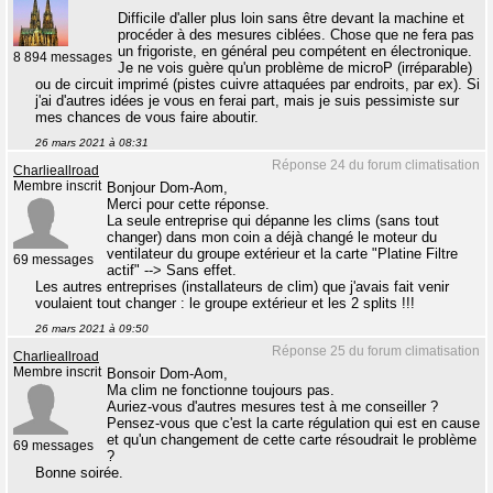
Difficile d'aller plus loin sans être devant la machine et
procéder à des mesures ciblées. Chose que ne fera pas
un frigoriste, en général peu compétent en électronique.
8 894 messages
Je ne vois guère qu'un problème de microP (irréparable)
ou de circuit imprimé (pistes cuivre attaquées par endroits, par ex). Si
j'ai d'autres idées je vous en ferai part, mais je suis pessimiste sur
mes chances de vous faire aboutir.
26 mars 2021 à 08:31
Réponse 24 du forum climatisation
Charlieallroad
Membre inscrit
Bonjour Dom-Aom,
Merci pour cette réponse.
La seule entreprise qui dépanne les clims (sans tout
changer) dans mon coin a déjà changé le moteur du
ventilateur du groupe extérieur et la carte "Platine Filtre
69 messages
actif" --> Sans effet.
Les autres entreprises (installateurs de clim) que j'avais fait venir
voulaient tout changer : le groupe extérieur et les 2 splits !!!
26 mars 2021 à 09:50
Réponse 25 du forum climatisation
Charlieallroad
Membre inscrit
Bonsoir Dom-Aom,
Ma clim ne fonctionne toujours pas.
Auriez-vous d'autres mesures test à me conseiller ?
Pensez-vous que c'est la carte régulation qui est en cause
et qu'un changement de cette carte résoudrait le problème
69 messages
?
Bonne soirée.