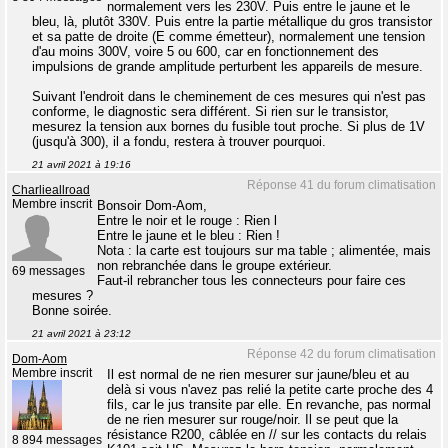
normalement vers les 230V. Puis entre le jaune et le
bleu, là, plutôt 330V. Puis entre la partie métallique du gros transistor
et sa patte de droite (E comme émetteur), normalement une tension
d'au moins 300V, voire 5 ou 600, car en fonctionnement des
impulsions de grande amplitude perturbent les appareils de mesure.
Suivant l'endroit dans le cheminement de ces mesures qui n'est pas
conforme, le diagnostic sera différent. Si rien sur le transistor,
mesurez la tension aux bornes du fusible tout proche. Si plus de 1V
(jusqu'à 300), il a fondu, restera à trouver pourquoi.
21 avril 2021 à 19:16
Réponse 41 du forum climatisation
Charlieallroad
Membre inscrit
Bonsoir Dom-Aom,
Entre le noir et le rouge : Rien l
Entre le jaune et le bleu : Rien !
Nota : la carte est toujours sur ma table ; alimentée, mais
non rebranchée dans le groupe extérieur.
69 messages
Faut-il rebrancher tous les connecteurs pour faire ces
mesures ?
Bonne soirée.
21 avril 2021 à 23:12
Réponse 42 du forum climatisation
Dom-Aom
Membre inscrit
Il est normal de ne rien mesurer sur jaune/bleu et au
delà si vous n'avez pas relié la petite carte proche des 4
fils, car le jus transite par elle. En revanche, pas normal
de ne rien mesurer sur rouge/noir. Il se peut que la
résistance R200, câblée en // sur les contacts du relais
8 894 messages