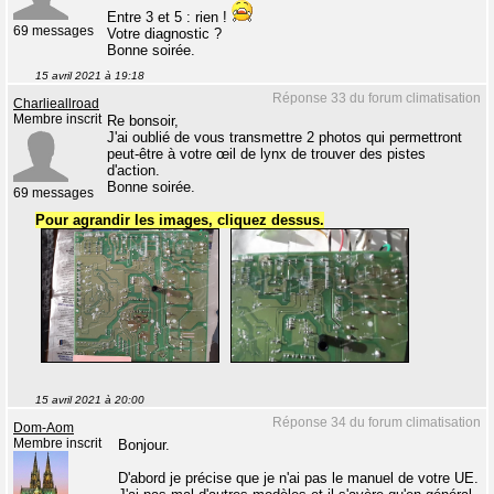
Entre 3 et 5 : rien !
69 messages
Votre diagnostic ?
Bonne soirée.
15 avril 2021 à 19:18
Réponse 33 du forum climatisation
Charlieallroad
Membre inscrit
Re bonsoir,
J'ai oublié de vous transmettre 2 photos qui permettront
peut-être à votre œil de lynx de trouver des pistes
d'action.
Bonne soirée.
69 messages
Pour agrandir les images, cliquez dessus.
15 avril 2021 à 20:00
Réponse 34 du forum climatisation
Dom-Aom
Membre inscrit
Bonjour.
D'abord je précise que je n'ai pas le manuel de votre UE.