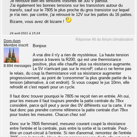
Je retrouve bien les tensions voisines de 300 V partout.
J'ai également les bonnes tensions sur les transistors autour du
transfo, sauf sur le 7805 le plus proche du gros transistor sur lequel
je n'ai rien. par contre, j'ai retrouvé le 12V sur les pattes du 16 pattes.
Bizarre, vous avez dit bizarre !
24 avril 2021 à 15:24
Réponse 46 du forum climatisation
Dom-Aom
Membre inscrit
Bonjour.
A vrai dire il n'y a rien de mystérieux. La haute tension
passe à travers la R200, qui est une thermistance
positive, plus elle chauffe plus sa résistance augmente.
8 894 messages
Le 5V n'arrivant pas sur le microP, celui-ci ne ferme pas
le relais, du coup la thermistance voit sa résistance augmenter
progressivement, au point de 'consommer' la plus grande partie de la
tension (alternative, à cet endroit). Si vous coupez le jus 10mn, elle
refroidit et c'est reparti pour un cycle.
Il faut donc trouver pourquoi le 7805 ne reçoit rien en entrée. Ah oui,
pour les mesure il faut toujours prendre la patte centrale du 78xx
considéré, parce qu'il peut y avoir des 0V différents sur la carte, il ne
faut donc pas prendre comme référence la patte centrale d'un 78xx
pour toutes les mesures. Chacun chez soi!
Donc sur le 7805 flemmard, mesurez courant coupé la résistance
entre l'entrée et la centrale, puis entre la sortie et la centrale. Peut-
être un court-circuit à l'entrée. Si rien d'anormal, remontez de l'entrée