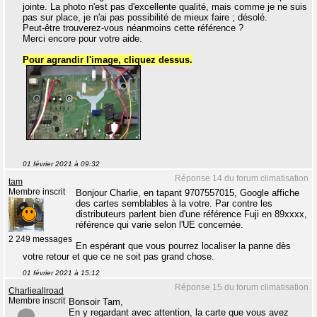
jointe. La photo n'est pas d'excellente qualité, mais comme je ne suis
pas sur place, je n'ai pas possibilité de mieux faire ; désolé.
Peut-être trouverez-vous néanmoins cette référence ?
Merci encore pour votre aide.
Pour agrandir l'image, cliquez dessus.
01 février 2021 à 09:32
Réponse 14 du forum climatisation
tam
Membre inscrit
Bonjour Charlie, en tapant 9707557015, Google affiche
des cartes semblables à la votre. Par contre les
distributeurs parlent bien d'une référence Fuji en 89xxxx,
référence qui varie selon l'UE concernée.
2 249 messages
En espérant que vous pourrez localiser la panne dès
votre retour et que ce ne soit pas grand chose.
01 février 2021 à 15:12
Réponse 15 du forum climatisation
Charlieallroad
Membre inscrit
Bonsoir Tam,
En y regardant avec attention, la carte que vous avez