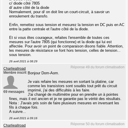
c/ diode côté 7805
d/ autre côté de la diode
Normalement, pour d/ on doit lire un court-circuit, à savoir un
enroulement du transfo.
Enfin, remettez sous tension et mesurez la tension en DC puis en AC
entre la patte centrale et l'autre côté de la diode.
Et si vous êtes courageux, refaites l'ensemble de toutes ces
mesures sur l'autre 7805 (qui fonctionne) et la diode qui lui est
affectée. Pour avoir un point de comparaison disons fiable. Attention,
les mesures de résistance se font hors tension, celles de tension...
sous tension.
26 avril 2021 à 08:29
Réponse 49 du forum climatisation
Charlieallroad
Membre inscrit
Bonjour Dom-Aom.
Je vais refaire les mesures en sortant la platine, car
comme les transistors sont soudés tout prêt du circuit
imprimé, j'ai des difficultés à les faire.
69 messages
J'ai changé de multimètre pour en prendre un à pointes
fines, mais il est ancien et je ne garantie pas le vérité des résultats.
Nota : J'avais pris soin de faire plusieurs mesures en inversant les
fils à chaque fois.
A suivre...
26 avril 2021 à 09:16
Réponse 50 du forum climatisation
Charlieallroad