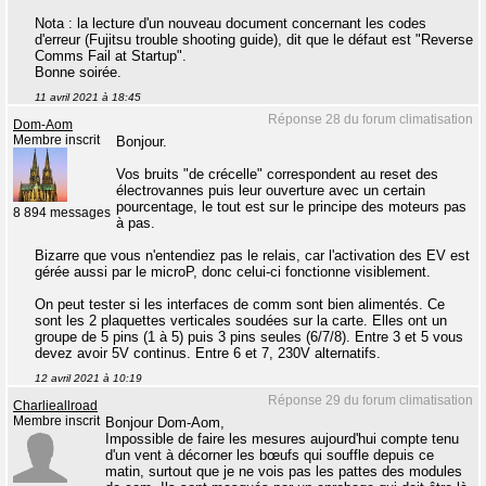
Nota : la lecture d'un nouveau document concernant les codes
d'erreur (Fujitsu trouble shooting guide), dit que le défaut est "Reverse
Comms Fail at Startup".
Bonne soirée.
11 avril 2021 à 18:45
Réponse 28 du forum climatisation
Dom-Aom
Membre inscrit
Bonjour.
Vos bruits "de crécelle" correspondent au reset des
électrovannes puis leur ouverture avec un certain
pourcentage, le tout est sur le principe des moteurs pas
8 894 messages
à pas.
Bizarre que vous n'entendiez pas le relais, car l'activation des EV est
gérée aussi par le microP, donc celui-ci fonctionne visiblement.
On peut tester si les interfaces de comm sont bien alimentés. Ce
sont les 2 plaquettes verticales soudées sur la carte. Elles ont un
groupe de 5 pins (1 à 5) puis 3 pins seules (6/7/8). Entre 3 et 5 vous
devez avoir 5V continus. Entre 6 et 7, 230V alternatifs.
12 avril 2021 à 10:19
Réponse 29 du forum climatisation
Charlieallroad
Membre inscrit
Bonjour Dom-Aom,
Impossible de faire les mesures aujourd'hui compte tenu
d'un vent à décorner les bœufs qui souffle depuis ce
matin, surtout que je ne vois pas les pattes des modules