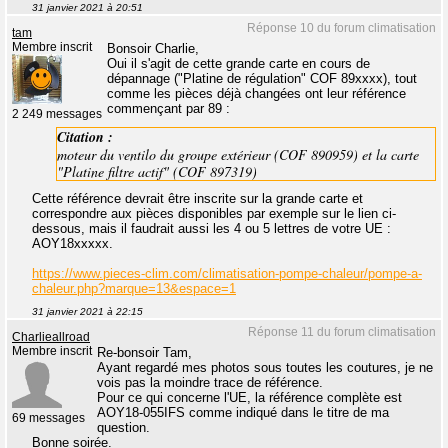
31 janvier 2021 à 20:51
Réponse 10 du forum climatisation
tam
Membre inscrit
Bonsoir Charlie,
Oui il s'agit de cette grande carte en cours de
dépannage ("Platine de régulation" COF 89xxxx), tout
comme les pièces déjà changées ont leur référence
commençant par 89 :
2 249 messages
Citation :
moteur du ventilo du groupe extérieur (COF 890959) et la carte
"Platine filtre actif" (COF 897319)
Cette référence devrait être inscrite sur la grande carte et
correspondre aux pièces disponibles par exemple sur le lien ci-
dessous, mais il faudrait aussi les 4 ou 5 lettres de votre UE :
AOY18xxxxx.
https://www.pieces-clim.com/climatisation-pompe-chaleur/pompe-a-
chaleur.php?marque=13&espace=1
31 janvier 2021 à 22:15
Réponse 11 du forum climatisation
Charlieallroad
Membre inscrit
Re-bonsoir Tam,
Ayant regardé mes photos sous toutes les coutures, je ne
vois pas la moindre trace de référence.
Pour ce qui concerne l'UE, la référence complète est
AOY18-055IFS comme indiqué dans le titre de ma
69 messages
question.
Bonne soirée.