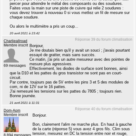
percer pour atteindre le métal des composants ou des soudures.
Faites vous la main sur une piste de cuivre qui relie 2 soudures :
vous devez trouver à nouveau 0 si vous mettez un fil de mesure sur
chaque soudure.
Ou alors le multimètre a pris un coup...
20 avril 2021 à 23:42
Réponse 39 du forum climatisation
Charlieallroad
Membre inscrit
Bonjour,
Je me doutais bien qu'il y avait un souci ; j'avais pourtant
essayé de gratter, mais sans succès.
Ce matin, j'ai pris un autre mesureur avec des pointes de
mesure plus agressives.
69 messages
Effectivement, les diodes de surface sont bonnes, ainsi
que la D10 et les pattes du gros transistor ne sont pas en court-
circuit.
Par contre, toujours pas de 5V entre les pins 3 et 5 des modules de
com, ni de 12V sur le 16 pattes.
J'ai remesuré les tensions sur les pattes du 7805 ; toujours rien.
Bonne journée.
21 avril 2021 à 11:31
Réponse 40 du forum climatisation
Dom-Aom
Membre inscrit
Bonjour.
Bon, clairement l'alim ne marche plus. En haut à gauche
de la carte (réponse 5) vous avez 4 gros fils. Clim sous
tension, mesurez en DC la tension entre noir et rouge,
8 894 messages