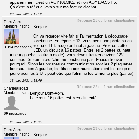
apparemment c'est un AOY18LMK2, et non AOY18-055IFS.
Ça c'est la réf que j'avais sur ma facture d'achat.
23 mars 2021 à 12:12
Réponse 21 du forum climatisation
Dom-Aom
Membre inscrit
Bonjour.
On va regarder vite fait si l'alimentation à découpage
fonctionne. En réponse 12, vous avez une photo où on
voit une LED rouge en haut à gauche. Près de cette
8 894 messages
LED, un circuit à 16 pattes. Entre les 2 pattes du haut
(une à gauche, l'autre à droite), vous devez trouver environ 12V
continus. Si rien, alors l'alim ne fonctionne pas. Faudra trouver
pourquoi. Sinon les organes de communication sont les 2 plaquettes
boursoufflées à gauche, les fils de communication sont les rouge et
jaune pour les 2 UI ; peut-être que l'alim ne les alimente plus (par ex).
23 mars 2021 à 18:49
Réponse 22 du forum climatisation
Charlieallroad
Membre inscrit
Bonjour Dom-Aom,
Le circuit 16 pattes est bien alimenté.
69 messages
24 mars 2021 à 11:06
Réponse 23 du forum climatisation
Dom-Aom
Membre inscrit
Bonjour.