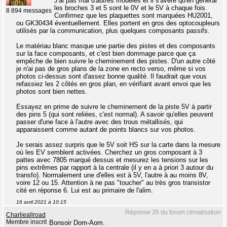
J'ai pas mal d'autres modèles et il s'avère qu'en général
les broches 3 et 5 sont le 0V et le 5V à chaque fois.
8 894 messages
Confirmez que les plaquettes sont marquées HU2001,
ou GK30434 éventuellement. Elles portent en gros des optocoupleurs
utilisés par la communication, plus quelques composants passifs.
Le matériau blanc masque une partie des pistes et des composants
sur la face composants, et c'est bien dommage parce que ça
empêche de bien suivre le cheminement des pistes. D'un autre côté
je n'ai pas de gros plans de la zone en recto verso, même si vos
photos ci-dessus sont d'assez bonne qualité. Il faudrait que vous
refassiez les 2 côtés en gros plan, en vérifiant avant envoi que les
photos sont bien nettes.
Essayez en prime de suivre le cheminement de la piste 5V à partir
des pins 5 (qui sont reliées, c'est normal). A savoir qu'elles peuvent
passer d'une face à l'autre avec des trous métallisés, qui
apparaissent comme autant de points blancs sur vos photos.
Je serais assez surpris que le 5V soit HS sur la carte dans la mesure
où les EV semblent activées. Cherchez un gros composant à 3
pattes avec 7805 marqué dessus et mesurez les tensions sur les
pins extrêmes par rapport à la centrale (il y en a à priori 3 autour du
transfo). Normalement une d'elles est à 5V, l'autre à au moins 8V,
voire 12 ou 15. Attention à ne pas "toucher" au très gros transistor
cité en réponse 6. Lui est au primaire de l'alim.
16 avril 2021 à 10:15
Réponse 35 du forum climatisation
Charlieallroad
Membre inscrit
Bonsoir Dom-Aom.