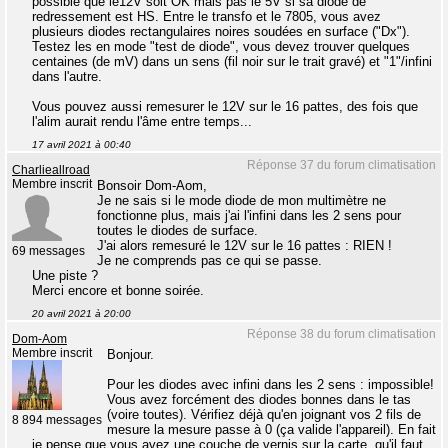
possible que le12V soit OK mais pas le 5V si sa diode de
redressement est HS. Entre le transfo et le 7805, vous avez
plusieurs diodes rectangulaires noires soudées en surface ("Dx").
Testez les en mode "test de diode", vous devez trouver quelques
centaines (de mV) dans un sens (fil noir sur le trait gravé) et "1"/infini
dans l'autre.
Vous pouvez aussi remesurer le 12V sur le 16 pattes, des fois que
l'alim aurait rendu l'âme entre temps...
17 avril 2021 à 00:40
Réponse 37 du forum climatisation
Charlieallroad
Membre inscrit
Bonsoir Dom-Aom,
Je ne sais si le mode diode de mon multimètre ne
fonctionne plus, mais j'ai l'infini dans les 2 sens pour
toutes le diodes de surface.
J'ai alors remesuré le 12V sur le 16 pattes : RIEN !
69 messages
Je ne comprends pas ce qui se passe.
Une piste ?
Merci encore et bonne soirée.
20 avril 2021 à 20:00
Réponse 38 du forum climatisation
Dom-Aom
Membre inscrit
Bonjour.
Pour les diodes avec infini dans les 2 sens : impossible!
Vous avez forcément des diodes bonnes dans le tas
(voire toutes). Vérifiez déjà qu'en joignant vos 2 fils de
8 894 messages
mesure la mesure passe à 0 (ça valide l'appareil). En fait
je pense que vous avez une couche de vernis sur la carte, qu'il faut