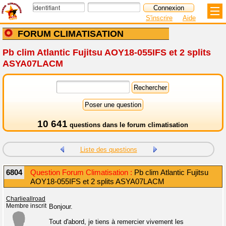
S'inscrire
Aide
FORUM CLIMATISATION
Pb clim Atlantic Fujitsu AOY18-055IFS et 2 splits
ASYA07LACM
10 641
questions dans le
forum climatisation
Liste des questions
6804
Question Forum Climatisation :
Pb clim Atlantic Fujitsu
AOY18-055IFS et 2 splits ASYA07LACM
Charlieallroad
Membre inscrit
Bonjour.
Tout d'abord, je tiens à remercier vivement les