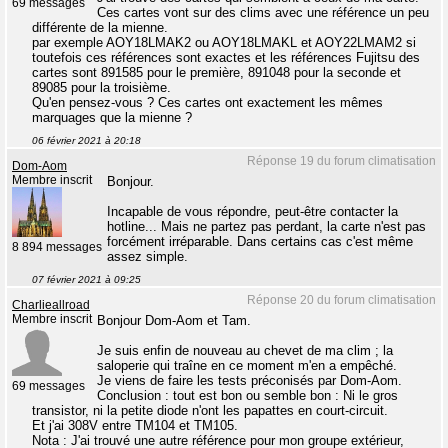
69 messages
Ces cartes vont sur des clims avec une référence un peu
différente de la mienne.
par exemple AOY18LMAK2 ou AOY18LMAKL et AOY22LMAM2 si
toutefois ces références sont exactes et les références Fujitsu des
cartes sont 891585 pour le première, 891048 pour la seconde et
89085 pour la troisième.
Qu'en pensez-vous ? Ces cartes ont exactement les mêmes
marquages que la mienne ?
06 février 2021 à 20:18
Réponse 19 du forum climatisation
Dom-Aom
Membre inscrit
Bonjour.
Incapable de vous répondre, peut-être contacter la
hotline... Mais ne partez pas perdant, la carte n'est pas
forcément irréparable. Dans certains cas c'est même
8 894 messages
assez simple.
07 février 2021 à 09:25
Réponse 20 du forum climatisation
Charlieallroad
Membre inscrit
Bonjour Dom-Aom et Tam.
Je suis enfin de nouveau au chevet de ma clim ; la
saloperie qui traîne en ce moment m'en a empêché.
Je viens de faire les tests préconisés par Dom-Aom.
69 messages
Conclusion : tout est bon ou semble bon : Ni le gros
transistor, ni la petite diode n'ont les papattes en court-circuit.
Et j'ai 308V entre TM104 et TM105.
Nota : J'ai trouvé une autre référence pour mon groupe extérieur,