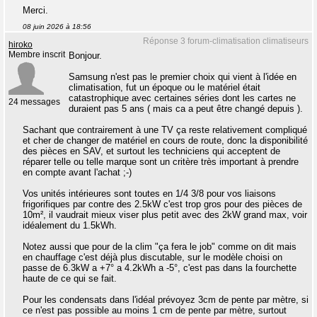
Merci.
08 juin 2026 à 18:56
Réponse 3 forum-climatisation climatiseurs
hiroko
Membre inscrit
Bonjour.
Samsung n'est pas le premier choix qui vient à l'idée en
climatisation, fut un époque ou le matériel était
catastrophique avec certaines séries dont les cartes ne
24 messages
duraient pas 5 ans ( mais ca a peut être changé depuis ).
Sachant que contrairement à une TV ça reste relativement compliqué
et cher de changer de matériel en cours de route, donc la disponibilité
des pièces en SAV, et surtout les techniciens qui acceptent de
réparer telle ou telle marque sont un critère très important à prendre
en compte avant l'achat ;-)
Vos unités intérieures sont toutes en 1/4 3/8 pour vos liaisons
frigorifiques par contre des 2.5kW c'est trop gros pour des pièces de
10m², il vaudrait mieux viser plus petit avec des 2kW grand max, voir
idéalement du 1.5kWh.
Notez aussi que pour de la clim "ça fera le job" comme on dit mais
en chauffage c'est déjà plus discutable, sur le modèle choisi on
passe de 6.3kW a +7° a 4.2kWh a -5°, c'est pas dans la fourchette
haute de ce qui se fait.
Pour les condensats dans l'idéal prévoyez 3cm de pente par mètre, si
ce n'est pas possible au moins 1 cm de pente par mètre, surtout