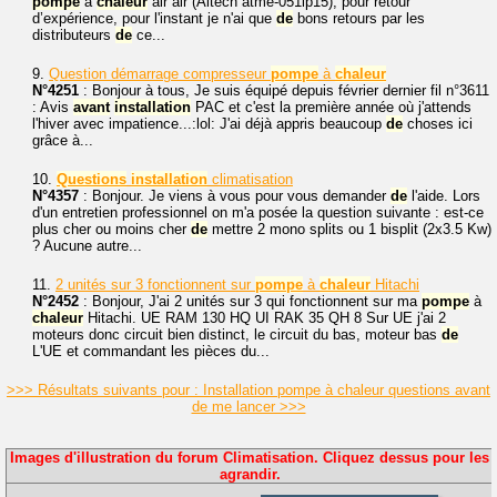
pompe
à
chaleur
air air (Altech atme-051ip15), pour retour
d’expérience, pour l'instant je n'ai que
de
bons retours par les
distributeurs
de
ce...
9.
Question démarrage compresseur
pompe
à
chaleur
N°4251
: Bonjour à tous, Je suis équipé depuis février dernier fil n°3611
: Avis
avant
installation
PAC et c'est la première année où j'attends
l'hiver avec impatience...:lol: J'ai déjà appris beaucoup
de
choses ici
grâce à...
10.
Questions
installation
climatisation
N°4357
: Bonjour. Je viens à vous pour vous demander
de
l'aide. Lors
d'un entretien professionnel on m'a posée la question suivante : est-ce
plus cher ou moins cher
de
mettre 2 mono splits ou 1 bisplit (2x3.5 Kw)
? Aucune autre...
11.
2 unités sur 3 fonctionnent sur
pompe
à
chaleur
Hitachi
N°2452
: Bonjour, J'ai 2 unités sur 3 qui fonctionnent sur ma
pompe
à
chaleur
Hitachi. UE RAM 130 HQ UI RAK 35 QH 8 Sur UE j'ai 2
moteurs donc circuit bien distinct, le circuit du bas, moteur bas
de
L'UE et commandant les pièces du...
>>> Résultats suivants pour : Installation pompe à chaleur questions avant
de me lancer >>>
Images d'illustration du forum Climatisation. Cliquez dessus pour les
agrandir.