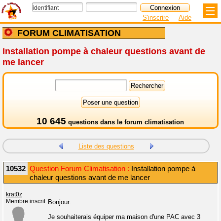
S'inscrire
Aide
FORUM CLIMATISATION
Installation pompe à chaleur questions avant de
me lancer
10 645
questions dans le
forum climatisation
Liste des questions
10532
Question Forum Climatisation :
Installation pompe à
chaleur questions avant de me lancer
krat0z
Membre inscrit
Bonjour.
Je souhaiterais équiper ma maison d'une PAC avec 3