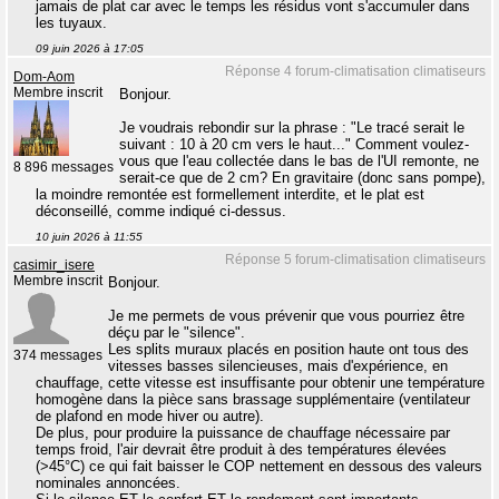
jamais de plat car avec le temps les résidus vont s'accumuler dans
les tuyaux.
09 juin 2026 à 17:05
Réponse 4 forum-climatisation climatiseurs
Dom-Aom
Membre inscrit
Bonjour.
Je voudrais rebondir sur la phrase : "Le tracé serait le
suivant : 10 à 20 cm vers le haut..." Comment voulez-
vous que l'eau collectée dans le bas de l'UI remonte, ne
8 896 messages
serait-ce que de 2 cm? En gravitaire (donc sans pompe),
la moindre remontée est formellement interdite, et le plat est
déconseillé, comme indiqué ci-dessus.
10 juin 2026 à 11:55
Réponse 5 forum-climatisation climatiseurs
casimir_isere
Membre inscrit
Bonjour.
Je me permets de vous prévenir que vous pourriez être
déçu par le "silence".
Les splits muraux placés en position haute ont tous des
374 messages
vitesses basses silencieuses, mais d'expérience, en
chauffage, cette vitesse est insuffisante pour obtenir une température
homogène dans la pièce sans brassage supplémentaire (ventilateur
de plafond en mode hiver ou autre).
De plus, pour produire la puissance de chauffage nécessaire par
temps froid, l'air devrait être produit à des températures élevées
(>45°C) ce qui fait baisser le COP nettement en dessous des valeurs
nominales annoncées.