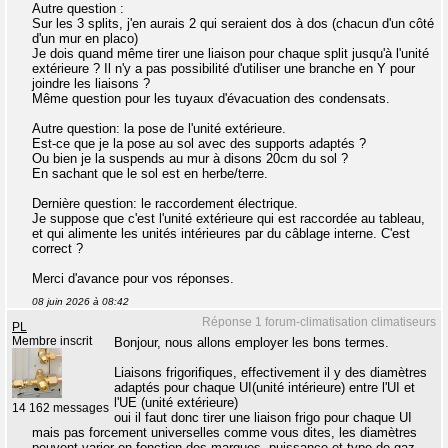
Autre question :
Sur les 3 splits, j'en aurais 2 qui seraient dos à dos (chacun d'un côté
d'un mur en placo)
Je dois quand même tirer une liaison pour chaque split jusqu'à l'unité
extérieure ? Il n'y a pas possibilité d'utiliser une branche en Y pour
joindre les liaisons ?
Même question pour les tuyaux d'évacuation des condensats.
Autre question: la pose de l'unité extérieure.
Est-ce que je la pose au sol avec des supports adaptés ?
Ou bien je la suspends au mur à disons 20cm du sol ?
En sachant que le sol est en herbe/terre.
Dernière question: le raccordement électrique.
Je suppose que c'est l'unité extérieure qui est raccordée au tableau,
et qui alimente les unités intérieures par du câblage interne. C'est
correct ?
Merci d'avance pour vos réponses.
08 juin 2026 à 08:42
Réponse 1 forum-climatisation climatiseurs
PL
Membre inscrit
Bonjour, nous allons employer les bons termes.
Liaisons frigorifiques, effectivement il y des diamètres
adaptés pour chaque UI(unité intérieure) entre l'UI et
l'UE (unité extérieure)
14 162 messages
oui il faut donc tirer une liaison frigo pour chaque UI
mais pas forcement universelles comme vous dites, les diamètres
peuvent varier en fonction des marques, puissance et type de gaz.