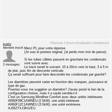
Réponse 2 forum-climatisation climatiseurs
krat0z
Membre inscrit
Merci PL pour votre réponse.
(Je suis le posteur original, j'ai perdu mon mot de passe).
Si les tubes câbles passent en gravitaire les condensats
vont suivre avec
2 messages
Le tracé serait le suivant: 10 à 20cm vers le haut, 3 à 5 m
de plat, puis 4m de descente verticale.
Ça serait suffisant pour faire descendre les condensats par gravité?
Les diamètres peuvent varier en fonction des marques, puissance et
type de gaz.
Pourriez-vous me suggérer un diamètre? J'avais posté le lien de la
configuration choisie, mais il a sauté semble-t-il.
C'est un Samsung Windfree Comfort avec deux unités intérieures
AR60F09C1AWNEU (2.5kW), une unité intérieure
AR60F12C1AWNEU (3.5kW), une unité extérieure
AJ052TXJ3KG/EU.