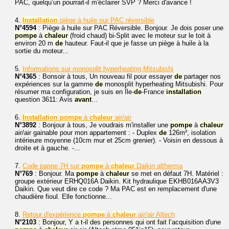
PAC, quelqu’un pourrait-il m'éclairer SVP ? Merci d'avance !
4.
Installation
piège à huile sur PAC réversible
N°4594
: Piège à huile sur PAC Réversible. Bonjour. Je dois poser une
pompe
à
chaleur
(froid chaud) bi-Split avec le moteur sur le toit à
environ 20 m
de
hauteur. Faut-il que je fasse un piège à huile à la
sortie du moteur...
5.
Informations sur monosplit hyperheating Mitsubishi
N°4365
: Bonsoir à tous, Un nouveau fil pour essayer
de
partager nos
expériences sur la gamme
de
monosplit hyperheating Mitsubishi. Pour
résumer ma configuration, je suis en Île-
de
-France
installation
question 3611: Avis
avant
...
6.
Installation
pompe
à
chaleur
air/air
N°3892
: Bonjour à tous, Je voudrais m'installer une
pompe
à
chaleur
air/air gainable pour mon appartement : - Duplex
de
126m², isolation
intérieure moyenne (10cm mur et 25cm grenier). - Voisin en dessous à
droite et à gauche. -...
7.
Code panne 7H sur
pompe
à
chaleur
Daikin altherma
N°769
: Bonjour. Ma
pompe
à
chaleur
se met en défaut 7H. Matériel :
groupe extérieur ERHQ016A Daikin. Kit hydraulique EKHB016AA3V3
Daikin. Que veut dire ce code ? Ma PAC est en remplacement d'une
chaudière fioul. Elle fonctionne...
8.
Retour d'expérience
pompe
à
chaleur
air/air Altech
N°2103
: Bonjour, Y a t-il des personnes qui ont fait l’acquisition d'une