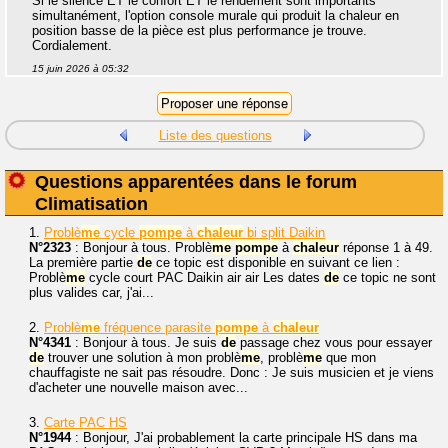
Si le silence ET le confort ET le rendement sont importants
simultanément, l'option console murale qui produit la chaleur en
position basse de la pièce est plus performance je trouve.
Cordialement.
15 juin 2026 à 05:32
Liste des questions
Questions apparentées dans le forum
Climatisation
1.
Problè
me
cycle
pompe
à
chaleur
bi split Daikin
N°2323
: Bonjour à tous. Problè
me
pompe
à
chaleur
réponse 1 à 49.
La première partie
de
ce topic est disponible en suivant ce lien :
Problè
me
cycle court PAC Daikin air air Les dates
de
ce topic ne sont
plus valides car, j'ai...
2.
Problè
me
fréquence parasite
pompe
à
chaleur
N°4341
: Bonjour à tous. Je suis
de
passage chez vous pour essayer
de
trouver une solution à mon problè
me
, problè
me
que mon
chauffagiste ne sait pas résoudre. Donc : Je suis musicien et je viens
d'acheter une nouvelle maison avec...
3.
Carte PAC HS
N°1944
: Bonjour, J'ai probablement la carte principale HS dans ma