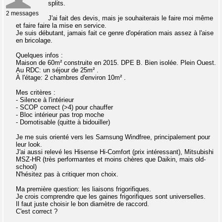
splits.
2 messages
J'ai fait des devis, mais je souhaiterais le faire moi même
et faire faire la mise en service.
Je suis débutant, jamais fait ce genre d'opération mais assez à l'aise
en bricolage.
Quelques infos :
Maison de 60m² construite en 2015. DPE B. Bien isolée. Plein Ouest.
Au RDC: un séjour de 25m² .
À l'étage: 2 chambres d'environ 10m² .
Mes critères :
- Silence à l'intérieur
- SCOP correct (>4) pour chauffer
- Bloc intérieur pas trop moche
- Domotisable (quitte à bidouiller)
Je me suis orienté vers les Samsung Windfree, principalement pour
leur look.
J'ai aussi relevé les Hisense Hi-Comfort (prix intéressant), Mitsubishi
MSZ-HR (très performantes et moins chères que Daikin, mais old-
school)
N'hésitez pas à critiquer mon choix.
Ma première question: les liaisons frigorifiques.
Je crois comprendre que les gaines frigorifiques sont universelles.
Il faut juste choisir le bon diamètre de raccord.
C'est correct ?