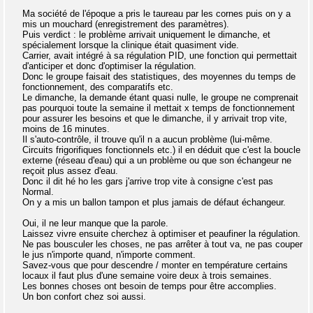
Ma société de l'époque a pris le taureau par les cornes puis on y a
mis un mouchard (enregistrement des paramètres).
Puis verdict : le problème arrivait uniquement le dimanche, et
spécialement lorsque la clinique était quasiment vide.
Carrier, avait intégré à sa régulation PID, une fonction qui permettait
d'anticiper et donc d'optimiser la régulation.
Donc le groupe faisait des statistiques, des moyennes du temps de
fonctionnement, des comparatifs etc.
Le dimanche, la demande étant quasi nulle, le groupe ne comprenait
pas pourquoi toute la semaine il mettait x temps de fonctionnement
pour assurer les besoins et que le dimanche, il y arrivait trop vite,
moins de 16 minutes.
Il s'auto-contrôle, il trouve qu'il n a aucun problème (lui-même.
Circuits frigorifiques fonctionnels etc.) il en déduit que c'est la boucle
externe (réseau d'eau) qui a un problème ou que son échangeur ne
reçoit plus assez d'eau.
Donc il dit hé ho les gars j'arrive trop vite à consigne c'est pas
Normal.
On y a mis un ballon tampon et plus jamais de défaut échangeur.
Oui, il ne leur manque que la parole.
Laissez vivre ensuite cherchez à optimiser et peaufiner la régulation.
Ne pas bousculer les choses, ne pas arrêter à tout va, ne pas couper
le jus n'importe quand, n'importe comment.
Savez-vous que pour descendre / monter en température certains
locaux il faut plus d'une semaine voire deux à trois semaines.
Les bonnes choses ont besoin de temps pour être accomplies.
Un bon confort chez soi aussi.