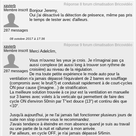
Réponse 8 forum climatisation Bricovidéo
xavierb
Membre inscrit
Bonjour Jeremy,
Oui j'ai désactivé la détection de présence, même pas pris
le temps de tester avec d'ailleurs.
287 messages
08 octobre 2017 à 17:36
Réponse 9 forum climatisation Bricovidéo
xavierb
Membre inscrit
Merci Adelclim,
Vous m'ouvrez les yeux je crois. Je n'imaginai pas ça
aussi complexe (et aussi long à trouver son rythme de
croisière) au niveau de la régulation.
287 messages
De ma toute petite expérience le mode auto pour la
ventilation n'a jamais dépassé l'équivalent de 2 barres en soufflage
(compromis avec le bruit?) et conduisait rapidement à de court-cycles
ON pour cause (j'imagine...) de stratification.
La meilleure solution trouvée à ce jour est la ventilation en manuelle
sur 3 barres avec volets à la verticale qui permettent de faire des
cycle ON d'environ 50min par T°ext douce (13°) et continu dès que
<10°.
Jusqu'à aujourd'hui, je ne l'ai jamais fait fonctionner plusieurs jours de
suite non stop comme vous le recommandez.
J'avais tendance à éteindre en mon absence quand je suis au travail
ou une partie de la nuit et rallumer à mon arrivée.
Par ailleurs, en cycle OFF, je n'ai jamais dépassé 5/6min.