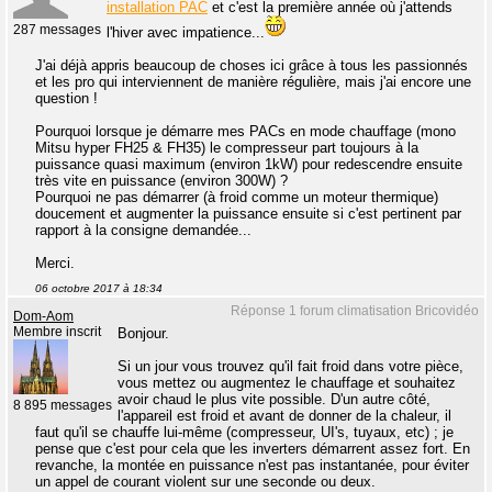
installation PAC
et c'est la première année où j'attends
287 messages
l'hiver avec impatience...
J'ai déjà appris beaucoup de choses ici grâce à tous les passionnés
et les pro qui interviennent de manière régulière, mais j'ai encore une
question !
Pourquoi lorsque je démarre mes PACs en mode chauffage (mono
Mitsu hyper FH25 & FH35) le compresseur part toujours à la
puissance quasi maximum (environ 1kW) pour redescendre ensuite
très vite en puissance (environ 300W) ?
Pourquoi ne pas démarrer (à froid comme un moteur thermique)
doucement et augmenter la puissance ensuite si c'est pertinent par
rapport à la consigne demandée...
Merci.
06 octobre 2017 à 18:34
Réponse 1 forum climatisation Bricovidéo
Dom-Aom
Membre inscrit
Bonjour.
Si un jour vous trouvez qu'il fait froid dans votre pièce,
vous mettez ou augmentez le chauffage et souhaitez
avoir chaud le plus vite possible. D'un autre côté,
8 895 messages
l'appareil est froid et avant de donner de la chaleur, il
faut qu'il se chauffe lui-même (compresseur, UI's, tuyaux, etc) ; je
pense que c'est pour cela que les inverters démarrent assez fort. En
revanche, la montée en puissance n'est pas instantanée, pour éviter
un appel de courant violent sur une seconde ou deux.