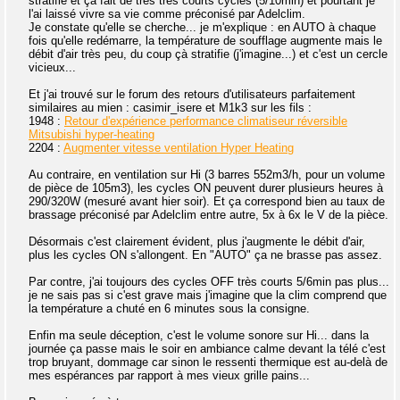
stratifie et ça fait de très très courts cycles (5/10min) et pourtant je
l'ai laissé vivre sa vie comme préconisé par Adelclim.
Je constate qu'elle se cherche... je m'explique : en AUTO à chaque
fois qu'elle redémarre, la température de soufflage augmente mais le
débit d'air très peu, du coup çà stratifie (j'imagine...) et c'est un cercle
vicieux...
Et j'ai trouvé sur le forum des retours d'utilisateurs parfaitement
similaires au mien : casimir_isere et M1k3 sur les fils :
1948 :
Retour d'expérience performance climatiseur réversible
Mitsubishi hyper-heating
2204 :
Augmenter vitesse ventilation Hyper Heating
Au contraire, en ventilation sur Hi (3 barres 552m3/h, pour un volume
de pièce de 105m3), les cycles ON peuvent durer plusieurs heures à
290/320W (mesuré avant hier soir). Et ça correspond bien au taux de
brassage préconisé par Adelclim entre autre, 5x à 6x le V de la pièce.
Désormais c'est clairement évident, plus j'augmente le débit d'air,
plus les cycles ON s'allongent. En "AUTO" ça ne brasse pas assez.
Par contre, j'ai toujours des cycles OFF très courts 5/6min pas plus...
je ne sais pas si c'est grave mais j'imagine que la clim comprend que
la température a chuté en 6 minutes sous la consigne.
Enfin ma seule déception, c'est le volume sonore sur Hi... dans la
journée ça passe mais le soir en ambiance calme devant la télé c'est
trop bruyant, dommage car sinon le ressenti thermique est au-delà de
mes espérances par rapport à mes vieux grille pains...