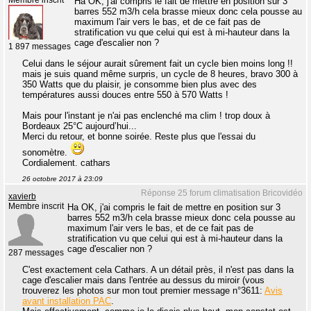
Membre inscrit
Ha OK, j'ai compris le fait de mettre en position sur 3
barres 552 m3/h cela brasse mieux donc cela pousse au
maximum l'air vers le bas, et de ce fait pas de
stratification vu que celui qui est à mi-hauteur dans la
cage d'escalier non ?
1 897 messages
Celui dans le séjour aurait sûrement fait un cycle bien moins long !!
mais je suis quand même surpris, un cycle de 8 heures, bravo 300 à
350 Watts que du plaisir, je consomme bien plus avec des
températures aussi douces entre 550 à 570 Watts !
Mais pour l'instant je n'ai pas enclenché ma clim ! trop doux à
Bordeaux 25°C aujourd’hui...
Merci du retour, et bonne soirée. Reste plus que l'essai du
sonomètre.
Cordialement. cathars
26 octobre 2017 à 23:09
Réponse 25 forum climatisation Bricovidéo
xavierb
Membre inscrit
Ha OK, j'ai compris le fait de mettre en position sur 3
barres 552 m3/h cela brasse mieux donc cela pousse au
maximum l'air vers le bas, et de ce fait pas de
stratification vu que celui qui est à mi-hauteur dans la
cage d'escalier non ?
287 messages
C'est exactement cela Cathars. A un détail près, il n'est pas dans la
cage d'escalier mais dans l'entrée au dessus du miroir (vous
trouverez les photos sur mon tout premier message n°3611:
Avis
avant installation PAC
.