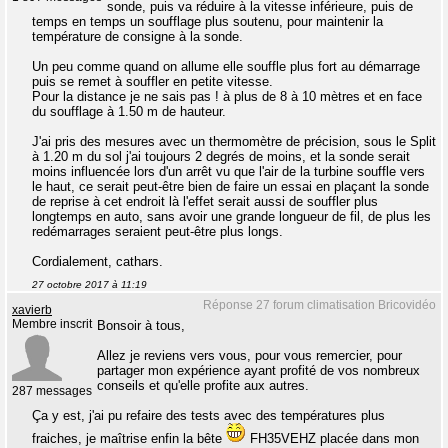
sonde, puis va réduire à la vitesse inférieure, puis de
temps en temps un soufflage plus soutenu, pour maintenir la
température de consigne à la sonde.
Un peu comme quand on allume elle souffle plus fort au démarrage
puis se remet à souffler en petite vitesse.
Pour la distance je ne sais pas ! à plus de 8 à 10 mètres et en face
du soufflage à 1.50 m de hauteur.
J'ai pris des mesures avec un thermomètre de précision, sous le Split
à 1.20 m du sol j'ai toujours 2 degrés de moins, et la sonde serait
moins influencée lors d'un arrêt vu que l'air de la turbine souffle vers
le haut, ce serait peut-être bien de faire un essai en plaçant la sonde
de reprise à cet endroit là l'effet serait aussi de souffler plus
longtemps en auto, sans avoir une grande longueur de fil, de plus les
redémarrages seraient peut-être plus longs.
Cordialement, cathars.
27 octobre 2017 à 11:19
Réponse 27 forum climatisation Bricovidéo
xavierb
Membre inscrit
Bonsoir à tous,
Allez je reviens vers vous, pour vous remercier, pour
partager mon expérience ayant profité de vos nombreux
conseils et qu'elle profite aux autres.
287 messages
Ça y est, j'ai pu refaire des tests avec des températures plus
fraiches, je maîtrise enfin la bête
FH35VEHZ placée dans mon