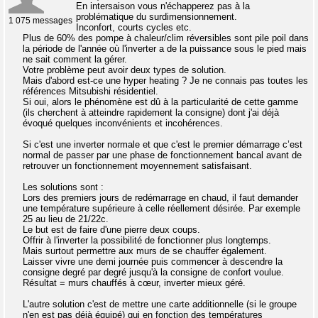
En intersaison vous n'échapperez pas à la
problématique du surdimensionnement.
1 075 messages
Inconfort, courts cycles etc.
Plus de 60% des pompe à chaleur/clim réversibles sont pile poil dans
la période de l'année où l'inverter a de la puissance sous le pied mais
ne sait comment la gérer.
Votre problème peut avoir deux types de solution.
Mais d'abord est-ce une hyper heating ? Je ne connais pas toutes les
références Mitsubishi résidentiel.
Si oui, alors le phénomène est dû à la particularité de cette gamme
(ils cherchent à atteindre rapidement la consigne) dont j'ai déjà
évoqué quelques inconvénients et incohérences.
Si c'est une inverter normale et que c'est le premier démarrage c’est
normal de passer par une phase de fonctionnement bancal avant de
retrouver un fonctionnement moyennement satisfaisant.
Les solutions sont :
Lors des premiers jours de redémarrage en chaud, il faut demander
une température supérieure à celle réellement désirée. Par exemple
25 au lieu de 21/22c.
Le but est de faire d'une pierre deux coups.
Offrir à l'inverter la possibilité de fonctionner plus longtemps.
Mais surtout permettre aux murs de se chauffer également.
Laisser vivre une demi journée puis commencer à descendre la
consigne degré par degré jusqu'à la consigne de confort voulue.
Résultat = murs chauffés à cœur, inverter mieux géré.
L'autre solution c'est de mettre une carte additionnelle (si le groupe
n'en est pas déjà équipé) qui en fonction des températures