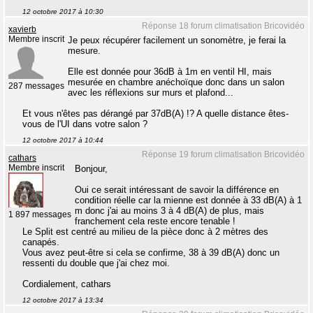
12 octobre 2017 à 10:30
Réponse 18 forum climatisation Bricovidéo
xavierb
Membre inscrit
Je peux récupérer facilement un sonomètre, je ferai la
mesure.
Elle est donnée pour 36dB à 1m en ventil HI, mais
mesurée en chambre anéchoïque donc dans un salon
287 messages
avec les réflexions sur murs et plafond...
Et vous n'êtes pas dérangé par 37dB(A) !? A quelle distance êtes-
vous de l'UI dans votre salon ?
12 octobre 2017 à 10:44
Réponse 19 forum climatisation Bricovidéo
cathars
Membre inscrit
Bonjour,
Oui ce serait intéressant de savoir la différence en
condition réelle car la mienne est donnée à 33 dB(A) à 1
m donc j'ai au moins 3 à 4 dB(A) de plus, mais
1 897 messages
franchement cela reste encore tenable !
Le Split est centré au milieu de la pièce donc à 2 mètres des
canapés.
Vous avez peut-être si cela se confirme, 38 à 39 dB(A) donc un
ressenti du double que j'ai chez moi.
Cordialement, cathars
12 octobre 2017 à 13:34