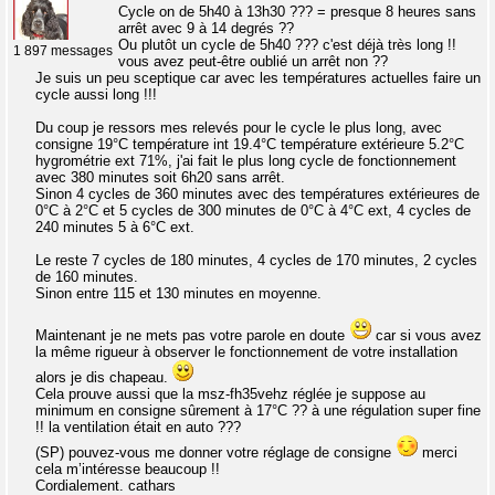
Cycle on de 5h40 à 13h30 ??? = presque 8 heures sans
arrêt avec 9 à 14 degrés ??
Ou plutôt un cycle de 5h40 ??? c'est déjà très long !!
1 897 messages
vous avez peut-être oublié un arrêt non ??
Je suis un peu sceptique car avec les températures actuelles faire un
cycle aussi long !!!
Du coup je ressors mes relevés pour le cycle le plus long, avec
consigne 19°C température int 19.4°C température extérieure 5.2°C
hygrométrie ext 71%, j'ai fait le plus long cycle de fonctionnement
avec 380 minutes soit 6h20 sans arrêt.
Sinon 4 cycles de 360 minutes avec des températures extérieures de
0°C à 2°C et 5 cycles de 300 minutes de 0°C à 4°C ext, 4 cycles de
240 minutes 5 à 6°C ext.
Le reste 7 cycles de 180 minutes, 4 cycles de 170 minutes, 2 cycles
de 160 minutes.
Sinon entre 115 et 130 minutes en moyenne.
Maintenant je ne mets pas votre parole en doute
car si vous avez
la même rigueur à observer le fonctionnement de votre installation
alors je dis chapeau.
Cela prouve aussi que la msz-fh35vehz réglée je suppose au
minimum en consigne sûrement à 17°C ?? à une régulation super fine
!! la ventilation était en auto ???
(SP) pouvez-vous me donner votre réglage de consigne
merci
cela m’intéresse beaucoup !!
Cordialement. cathars