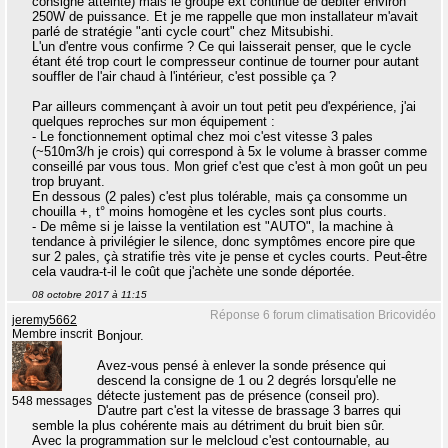
consigne atteinte) mais le groupe ext continue de débiter environ
250W de puissance. Et je me rappelle que mon installateur m'avait
parlé de stratégie "anti cycle court" chez Mitsubishi.
L'un d'entre vous confirme ? Ce qui laisserait penser, que le cycle
étant été trop court le compresseur continue de tourner pour autant
souffler de l'air chaud à l'intérieur, c'est possible ça ?
Par ailleurs commençant à avoir un tout petit peu d'expérience, j'ai
quelques reproches sur mon équipement :
- Le fonctionnement optimal chez moi c'est vitesse 3 pales
(~510m3/h je crois) qui correspond à 5x le volume à brasser comme
conseillé par vous tous. Mon grief c'est que c'est à mon goût un peu
trop bruyant.
En dessous (2 pales) c'est plus tolérable, mais ça consomme un
chouilla +, t° moins homogène et les cycles sont plus courts.
- De même si je laisse la ventilation est "AUTO", la machine à
tendance à privilégier le silence, donc symptômes encore pire que
sur 2 pales, çà stratifie très vite je pense et cycles courts. Peut-être
cela vaudra-t-il le coût que j'achète une sonde déportée.
08 octobre 2017 à 11:15
Réponse 6 forum climatisation Bricovidéo
jeremy5662
Membre inscrit
Bonjour.
Avez-vous pensé à enlever la sonde présence qui
descend la consigne de 1 ou 2 degrés lorsqu'elle ne
détecte justement pas de présence (conseil pro).
548 messages
D'autre part c'est la vitesse de brassage 3 barres qui
semble la plus cohérente mais au détriment du bruit bien sûr.
Avec la programmation sur le melcloud c'est contournable, au