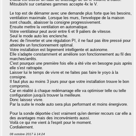
Mitsubishi sur certaines gammes accepte 4x le V.
Le top est de démarrer avec une demande plus forte que les besoins,
ventilation maximale. Lorsque les murs, l'enveloppe de la maison
sont chauds, abaisser la consigne progressivement.
Ensuite mettre la ventilation en automatique.
Votre ventilateur peut avoir entre 6 et 9 paliers de vitesse.
Seul le mode auto les enclenche.
Avec de l'inverter et une régulation PI, il ne faut pas être pressé pour
atteindre un fonctionnement optimal.
Votre installation est bigrement intelligente et autonome.
Elle s'adapte constamment et améliore son fonctionnement au fil des
marches/arrêts.
C'est pourquoi une première fois elle a été vite en besogne puis après
elle s'est rattrapée.
Laisser lui le temps de vivre et ne faites pas faire le yoyo à la
consigne.
Il faut plus au moins 3 jours pour que votre installation trouve le bon
compromis.
Car en réalité à chaque redémarrage elle va optimiser telle ou telle
configuration jusqu'à trouver la meilleure.
Donc laissez vivre.
Par la suite le mode auto sera plus performant et moins énergivore.
Pour la sonde déportée c'est vraiment qu'en dernier recours car elle a
des avantages mais des inconvénients aussi.
Voilà ce qui me vient à l'esprit pour le moment.
Cordialement.
08 octobre 2017 à 14:24