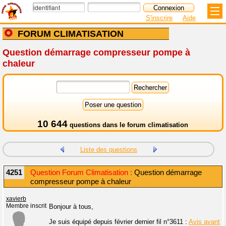
S'inscrire
Aide
FORUM CLIMATISATION
Question démarrage compresseur pompe à
chaleur
10 644
questions dans le
forum climatisation
Liste des questions
4251
Question Forum Climatisation :
Question démarrage
compresseur pompe à chaleur
xavierb
Membre inscrit
Bonjour à tous,
Je suis équipé depuis février dernier fil n°3611 :
Avis avant