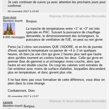
Je vais continuer de suivre ça avec attention les prochains jours pour
confirmer.
06 novembre 2017 à 10:45
Réponse 30 forum climatisation Bricovidéo
Dom-Aom
Membre inscrit
Bonjour.
La tranche de températures entre +1° et +3° est très
spéciale en PAC. Suivant la puissance de chauffage
demandée, le dimensionnement des échangeurs, la
8 895 messages
puissance de ventilation de l'UE, on peut ou non givrer.
Perso j'ai 2 clims non-inverters QUE J'ADORE, et en fin de journée
d'hiver, quand la température va passer de +4 à -2 en quelques
heures, eh bien j'ai une clim qui givre 2 heures plus tard que l'autre
alors qu'elles tournent en continu toutes les deux. Celle qui givre en
premier (bas de gamme) a un échangeur mono couche, alors que
l'autre en est double couche. Du coup les calories sont extraites de
l'air extérieur avec moins de surface d'ailettes, lesquelles descendent
plus en température, et donc givrent plus vite.
Il ne faut donc pas vous formaliser de cette différence, vous étiez en
plein dans la zone étrange.
Cordialement, Dom.
06 novembre 2017 à 13:07
Réponse 31 forum climatisation Bricovidéo
xavierb
Membre inscrit
Bonjour,