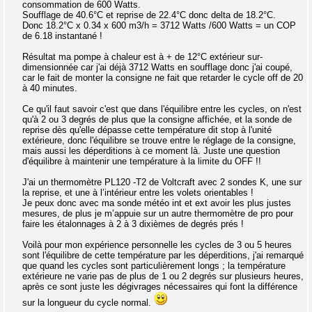
consommation de 600 Watts.
Soufflage de 40.6°C et reprise de 22.4°C donc delta de 18.2°C.
Donc 18.2°C x 0.34 x 600 m3/h = 3712 Watts /600 Watts = un COP
de 6.18 instantané !
Résultat ma pompe à chaleur est à + de 12°C extérieur sur-
dimensionnée car j'ai déjà 3712 Watts en soufflage donc j'ai coupé,
car le fait de monter la consigne ne fait que retarder le cycle off de 20
à 40 minutes.
Ce qu'il faut savoir c'est que dans l'équilibre entre les cycles, on n'est
qu'à 2 ou 3 degrés de plus que la consigne affichée, et la sonde de
reprise dès qu'elle dépasse cette température dit stop à l'unité
extérieure, donc l'équilibre se trouve entre le réglage de la consigne,
mais aussi les déperditions à ce moment là. Juste une question
d'équilibre à maintenir une température à la limite du OFF !!
J'ai un thermomètre PL120 -T2 de Voltcraft avec 2 sondes K, une sur
la reprise, et une à l’intérieur entre les volets orientables !
Je peux donc avec ma sonde météo int et ext avoir les plus justes
mesures, de plus je m’appuie sur un autre thermomètre de pro pour
faire les étalonnages à 2 à 3 dixièmes de degrés prés !
Voilà pour mon expérience personnelle les cycles de 3 ou 5 heures
sont l'équilibre de cette température par les déperditions, j'ai remarqué
que quand les cycles sont particulièrement longs ; la température
extérieure ne varie pas de plus de 1 ou 2 degrés sur plusieurs heures,
après ce sont juste les dégivrages nécessaires qui font la différence
sur la longueur du cycle normal.