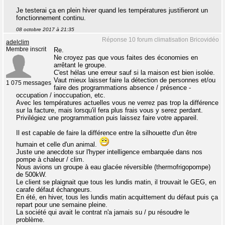
Je testerai ça en plein hiver quand les températures justifieront un
fonctionnement continu.
08 octobre 2017 à 21:35
Réponse 10 forum climatisation Bricovidéo
adelclim
Membre inscrit
Re.
Ne croyez pas que vous faites des économies en
arrêtant le groupe.
C'est hélas une erreur sauf si la maison est bien isolée.
Vaut mieux laisser faire la détection de personnes et/ou
1 075 messages
faire des programmations absence / présence -
occupation / inoccupation, etc.
Avec les températures actuelles vous ne verrez pas trop la différence
sur la facture, mais lorsqu'il fera plus frais vous y serez perdant.
Privilégiez une programmation puis laissez faire votre appareil.
Il est capable de faire la différence entre la silhouette d'un être
humain et celle d'un animal.
Juste une anecdote sur l'hyper intelligence embarquée dans nos
pompe à chaleur / clim.
Nous avions un groupe à eau glacée réversible (thermofrigopompe)
de 500kW.
Le client se plaignait que tous les lundis matin, il trouvait le GEG, en
carafe défaut échangeurs.
En été, en hiver, tous les lundis matin acquittement du défaut puis ça
repart pour une semaine pleine.
La société qui avait le contrat n'a jamais su / pu résoudre le
problème.