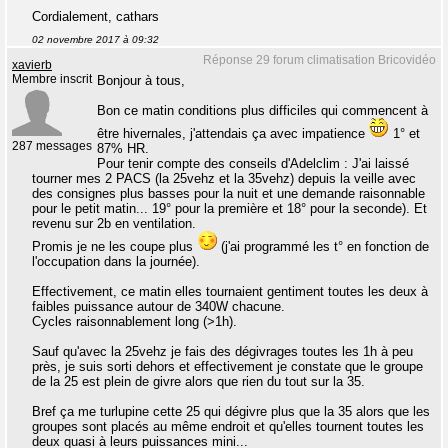
Cordialement, cathars
02 novembre 2017 à 09:32
Réponse 29 forum climatisation Bricovidéo
xavierb
Membre inscrit
Bonjour à tous,
Bon ce matin conditions plus difficiles qui commencent à
être hivernales, j'attendais ça avec impatience
1° et
287 messages
87% HR.
Pour tenir compte des conseils d'Adelclim : J'ai laissé
tourner mes 2 PACS (la 25vehz et la 35vehz) depuis la veille avec
des consignes plus basses pour la nuit et une demande raisonnable
pour le petit matin... 19° pour la première et 18° pour la seconde). Et
revenu sur 2b en ventilation.
Promis je ne les coupe plus
(j'ai programmé les t° en fonction de
l'occupation dans la journée).
Effectivement, ce matin elles tournaient gentiment toutes les deux à
faibles puissance autour de 340W chacune.
Cycles raisonnablement long (>1h).
Sauf qu'avec la 25vehz je fais des dégivrages toutes les 1h à peu
près, je suis sorti dehors et effectivement je constate que le groupe
de la 25 est plein de givre alors que rien du tout sur la 35.
Bref ça me turlupine cette 25 qui dégivre plus que la 35 alors que les
groupes sont placés au même endroit et qu'elles tournent toutes les
deux quasi à leurs puissances mini...