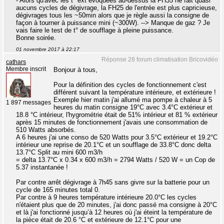
- Alors qu'avec les t° ext évoquées au-dessus la FH35 ne fait quasi
aucuns cycles de dégivrage, la FH25 de l'entrée est plus capricieuse,
dégivrages tous les ~50min alors que je règle aussi la consigne de
façon à tourner à puissance mini (~300W). --> Manque de gaz ? Je
vais faire le test de t° de soufflage à pleine puissance.
Bonne soirée.
01 novembre 2017 à 22:17
Réponse 28 forum climatisation Bricovidéo
cathars
Membre inscrit
Bonjour à tous,
Pour la définition des cycles de fonctionnement c'est
différent suivant la température intérieure, et extérieure !
Exemple hier matin j'ai allumé ma pompe à chaleur à 5
1 897 messages
heures du matin consigne 19°C avec 3.4°C extérieur et
18.8 °C intérieur, l'hygrométrie était de 51% intérieur et 81 % extérieur
après 15 minutes de fonctionnement j'avais une consommation de
510 Watts absorbés.
A 6 heures j'ai une conso de 520 Watts pour 3.5°C extérieur et 19.2°C
intérieur une reprise de 20.1°C et un soufflage de 33.8°C donc delta
13.7°C Split au mini 600 m3/h
= delta 13.7°C x 0.34 x 600 m3/h = 2794 Watts / 520 W = un Cop de
5.37 instantanée !
Par contre arrêt dégivrage à 7h45 sans givre sur la batterie pour un
cycle de 165 minutes total 0.
Par contre à 9 heures température intérieure 20.0°C les cycles
n'étaient plus que de 20 minutes, j'ai donc passé ma consigne à 20°C
et là j'ai fonctionné jusqu’à 12 heures où j'ai éteint la température de
la pièce était de 20.6 °C et extérieure de 12.1°C pour une