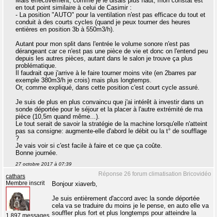
Mais effectivement, comme je le disais plus haut, mon constat est
en tout point similaire à celui de Casimir :
- La position "AUTO" pour la ventilation n'est pas efficace du tout et
conduit à des courts cycles (quand je peux tourner des heures
entières en position 3b à 550m3/h).
Autant pour mon split dans l'entrée le volume sonore n'est pas
dérangeant car ce n'est pas une pièce de vie et donc on l'entend peu
depuis les autres pièces, autant dans le salon je trouve ça plus
problématique.
Il faudrait que j'arrive à le faire tourner moins vite (en 2barres par
exemple 380m3/h je crois) mais plus longtemps.
Or, comme expliqué, dans cette position c'est court cycle assuré.
Je suis de plus en plus convaincu que j'ai intérêt à investir dans un
sonde déportée pour le séjour et la placer à l'autre extrémité de ma
pièce (10,5m quand même...).
Le tout serait de savoir la stratégie de la machine lorsqu'elle n'atteint
pas sa consigne: augmente-elle d'abord le débit ou la t° de soufflage
?
Je vais voir si c'est facile à faire et ce que ça coûte.
Bonne journée.
27 octobre 2017 à 07:39
Réponse 26 forum climatisation Bricovidéo
cathars
Membre inscrit
Bonjour xiaverb,
Je suis entièrement d'accord avec la sonde déportée
cela va se traduire du moins je le pense, en auto elle va
souffler plus fort et plus longtemps pour atteindre la
1 897 messages