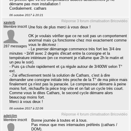
démarre pas mon installation !
Cordialement. cathars
06 octobre 2017 à 20:21
Réponse 3 forum climatisation Bricovidéo
xavierb
Membre inscrit
Une fois de plus merci à vous deux !
OK je voulais vérifier que ce ne soit pas un comportement
anormal mais ça fonctionne chez moi exactement comme
vous le décrivez :
287 messages
- Le premier démarrage commence très fort les 3/4 ère
minutes ~1kW avec 2 degrés d'écart entre la consigne et la
température intérieure (en ce moment je n'allume que 2h le matin et
un peu le soir).
- Puis ça chute rapidement et ça régule autour de 3/400W selon T°
ext.
- J'ai effectivement testé la solution de Cathars, c'est à dire
demander une consigne initiale très proche de la T° de ma pièce mais
finalement ça n'est pas la panacée. Le compresseur démarre à peine
moins fort, réchauffe la pièce trop vite et on fait un cycle très court.
Comme vous le dites Cathars, le second cycle démarre alors
beaucoup moins fort.
Merci à vous deux !
06 octobre 2017 à 22:06
Réponse 4 forum climatisation Bricovidéo
adelclim
Membre inscrit
Bonne journée à toutes et à tous.
Pas mieux que mes internautes préférés (cathars /
DOM).