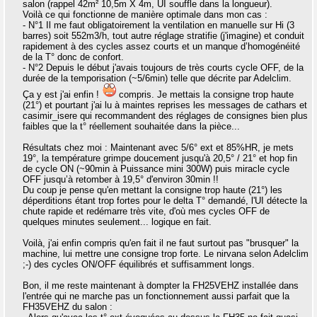
salon (rappel 42m² 10,5m X 4m, UI souffle dans la longueur).
Voilà ce qui fonctionne de manière optimale dans mon cas :
- N°1 Il me faut obligatoirement la ventilation en manuelle sur Hi (3
barres) soit 552m3/h, tout autre réglage stratifie (j'imagine) et conduit
rapidement à des cycles assez courts et un manque d’homogénéité
de la T° donc de confort.
- N°2 Depuis le début j'avais toujours de très courts cycle OFF, de la
durée de la temporisation (~5/6min) telle que décrite par Adelclim.
Ça y est j'ai enfin !
compris. Je mettais la consigne trop haute
(21°) et pourtant j'ai lu à maintes reprises les messages de cathars et
casimir_isere qui recommandent des réglages de consignes bien plus
faibles que la t° réellement souhaitée dans la pièce...
Résultats chez moi : Maintenant avec 5/6° ext et 85%HR, je mets
19°, la température grimpe doucement jusqu'à 20,5° / 21° et hop fin
de cycle ON (~90min à Puissance mini 300W) puis miracle cycle
OFF jusqu’à retomber à 19,5° d'environ 30min !!
Du coup je pense qu'en mettant la consigne trop haute (21°) les
déperditions étant trop fortes pour le delta T° demandé, l'UI détecte la
chute rapide et redémarre très vite, d'où mes cycles OFF de
quelques minutes seulement... logique en fait.
Voilà, j'ai enfin compris qu'en fait il ne faut surtout pas "brusquer" la
machine, lui mettre une consigne trop forte. Le nirvana selon Adelclim
;-) des cycles ON/OFF équilibrés et suffisamment longs.
Bon, il me reste maintenant à dompter la FH25VEHZ installée dans
l'entrée qui ne marche pas un fonctionnement aussi parfait que la
FH35VEHZ du salon :