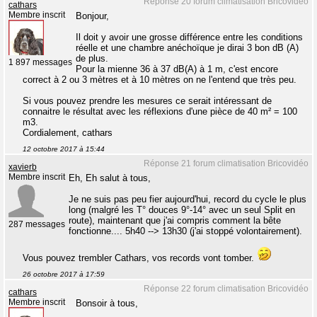
Réponse 20 forum climatisation Bricovidéo
cathars
Membre inscrit
Bonjour,
Il doit y avoir une grosse différence entre les conditions
réelle et une chambre anéchoïque je dirai 3 bon dB (A)
de plus.
1 897 messages
Pour la mienne 36 à 37 dB(A) à 1 m, c'est encore
correct à 2 ou 3 mètres et à 10 mètres on ne l'entend que très peu.
Si vous pouvez prendre les mesures ce serait intéressant de
connaitre le résultat avec les réflexions d'une pièce de 40 m² = 100
m3.
Cordialement, cathars
12 octobre 2017 à 15:44
Réponse 21 forum climatisation Bricovidéo
xavierb
Membre inscrit
Eh, Eh salut à tous,
Je ne suis pas peu fier aujourd'hui, record du cycle le plus
long (malgré les T° douces 9°-14° avec un seul Split en
route), maintenant que j'ai compris comment la bête
287 messages
fonctionne.... 5h40 --> 13h30 (j'ai stoppé volontairement).
Vous pouvez trembler Cathars, vos records vont tomber.
26 octobre 2017 à 17:59
Réponse 22 forum climatisation Bricovidéo
cathars
Membre inscrit
Bonsoir à tous,