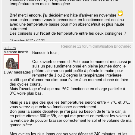
température bien moins homogène.
Bref merci encore, j'ai décidément hâte d'arriver en novembre
pour tester comme vous le préconisez en fonctionnement continu
avec une température basse pour mon absence/nuit et plus haute
autrement.
Des conseils sur l'écart de température entre les deux consignes ?
09 octobre 2017 à 07:30
Réponse 12 forum climatisation Bricovidéo
cathars
Membre inscrit
Bonsoir à tous,
Oui xavierb comme dit Adel pour le moment moi aussi je
suis un peu surdimensionné en pleine journée donc je
préfère allumer un petit poêle à pétrole le matin pour
1 897 messages
remonter de 1 ou 2 degrés la température intérieure,
plutôt que d'allumer ma clim pour éviter à un moment donné de faire
des cycles courts.
Mais l'avantage c'est que ma PAC fonctionne en charge partielle à
0°C voire plus bas.
Mais je sais que dès que les températures seront entre + 7°C et 0°C,
vous verrez que cela va fonctionner correctement.
Bon pour la sonde déportée, je n'ai pas eu besoin de le faire car j'ai
en petite vitesse 600 m3/h, ce qui me permet en mettant les volets à
la verticale de pouvoir brasser correctement le sol et le volume de ma
grande pièce.
Mes cycles les plus longs ont souvent dépassé 240 minutes, et les