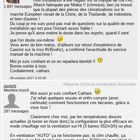
mon installation a été négatif sur la marque de ma PAC
Altech fabriquée par Midea !! (chinoise), ben j'ai trouvé
1 897 messages
que la plupart des pièces des climatisations sur le
marché Européen venait de la Chine, de la Thaïlande, de Indonésie,
et bien d'autres !
Du coup je me suis posé pas mal de questions sur la qualité de mon
installation qui est pour l'instant assez fiable !
Je pense qu'il aime mettre le doute dans les esprits, quand il sent
que l'on doute soi-même.
Vous avez du bon matos, d’ailleurs sur retour d’expérience de
Casimir sur la msz-fh35vehz), a confirmé l'exactitude du service
manuel de la machine !
Moi je suis confiant et on en reparlera bientôt !!
Bonne soirée à tous.
Cordialement. cathars
09 octobre 2017 à 20:30
Réponse 16 forum climatisation Bricovidéo
xavierb
Membre inscrit
Moi aussi je suis confiant Cathars.
J'ai refait quelques essais et enfin compris (avec
certitude) comment fonctionnent ces bécanes, grâce à
vous tous !
287 messages
Clairement chez moi, par les températures douces
actuelles (à tester en hiver donc) la configuration la plus efficace en
mode chauffage est la ventilation sur Hi (3 barres 552m3/h) ou plus.
En ventilation "AUTO" ça ne fonctionne pas, la clim chauffe, ça