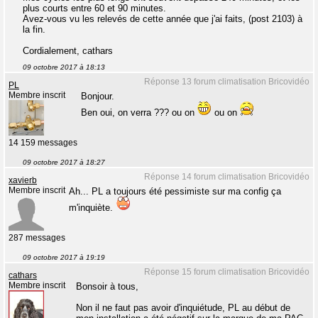
plus courts entre 60 et 90 minutes.
Avez-vous vu les relevés de cette année que j'ai faits, (post 2103) à
la fin.
Cordialement, cathars
09 octobre 2017 à 18:13
Réponse 13 forum climatisation Bricovidéo
PL
Membre inscrit
Bonjour.
Ben oui, on verra ??? ou on
ou on
14 159 messages
09 octobre 2017 à 18:27
Réponse 14 forum climatisation Bricovidéo
xavierb
Membre inscrit
Ah... PL a toujours été pessimiste sur ma config ça
m'inquiète.
287 messages
09 octobre 2017 à 19:19
Réponse 15 forum climatisation Bricovidéo
cathars
Membre inscrit
Bonsoir à tous,
Non il ne faut pas avoir d'inquiétude, PL au début de