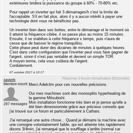
extérieures bridera la puissance du groupe à 60% - 70-80% etc.
Pour rappel un inverter qui fait 3 démarrages/h c'est la limite de
l'acceptable. S'il en fait plus, alors il y a aucun intérêt à payer une
technologie dont vous ne bénéficiez pas.
Un inverter bien dans ses bottes, entre le démarrage et le moment où
il atteint la fréquence ciblée, il se passe plus au moins 15 minutes.
Ensuite, il se stabilise à cette fréquence x temps, puis n'aura de
cesse que de baisser le régime tranquillou.
Cette phase peut durer des dizaines de minutes à quelques heures.
C'est dans cette configuration que l'inverter peut vous faire gagner de
l'argent, sinon il n’est pas rentable et devient un simple TOR.
A moyen terme, cela vous coûtera de l'argent.
Cordialement.
07 octobre 2017 à 10:17
Réponse 5 forum climatisation Bricovidéo
xavierb
Membre inscrit
Merci Adelclim pour ces nouvelles précisions.
Oui mes machines sont des monosplits hyperheating de
la gamme Mitsubishi.
Mon installation fonctionne très bien et je pense qu'elle a
287 messages
été bien dimensionnée grâce aux précieux conseils que
j'ai trouvé sur ce forum et particulièrement à Cathars.
J'ai remarqué une autre chose... Quand je démarre la machine avec
une consigne volontairement faible, qui est atteinte très rapidement
disons 3/4min, j'ai remarqué que le soufflage s'arrête (normal car