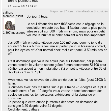
Bonne journée à tous.
12 octobre 2017 à 09:42
Réponse 17 forum climatisation Bricovidéo
cathars
Membre inscrit
Bonjour à tous,
Le seul défaut des msz-fh35 vehz est le réglage de la
ventilation en auto trop bas, il faudrait que la plus petite
vitesse soit sur 500 m3/h minimum, mais pour un petit
1 897 messages
volume le bruit et le débit seraient alors trop importants.
J'ai 600 m3/h en petite vitesse pour 100 m3 donc comme je le dis
souvent 5 fois à 6 fois le volume et parfait pour un brassage correct,
pour les cycles off c'est normal chez moi c'est pareil 3.50 minutes en
off.
C'est dommage que vous ne soyez pas sur Bordeaux, car je serai
venue prendre le volume sonore grâce à mon sonomètre SL100 pour
vérifier par apport à mon installation, j'ai en petite vitesse entre 36 et
37 dB(A) à 1 m du Split.
Avez-vous vu les relevés de cette année que j'ai faits, (post 2103) à
la fin.
3 journées avec des mesures sur la plus froide -7.9 degrés et la plus
chaude entre +2 et +12 degrés vous verrez le fonctionnement des
cycles suivant les températures extérieures et la demande en
consigne.
Je pense que cette année je referais des tests en demande de
consigne à 20 degrés voire 21 degrés.
Cordialement, cathars