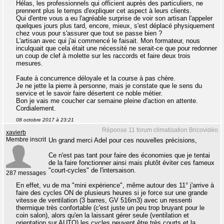
Hélas, les professionnels qui officient auprès des particuliers, ne
prennent plus le temps d'expliquer cet aspect à leurs clients.
Qui d'entre vous a eu l'agréable surprise de voir son artisan l'appeler
quelques jours plus tard, encore, mieux, s'est déplacé physiquement
chez vous pour s'assurer que tout se passe bien ?
L'artisan avec qui j'ai commencé le faisait. Mon formateur, nous
inculquait que cela était une nécessité ne serait-ce que pour redonner
un coup de clef à molette sur les raccords et faire deux trois
mesures.
Faute à concurrence déloyale et la course à pas chère.
Je ne jette la pierre à personne, mais je constate que le sens du
service et le savoir faire désertent ce noble métier.
Bon je vais me coucher car semaine pleine d'action en attente.
Cordialement.
08 octobre 2017 à 23:21
Réponse 11 forum climatisation Bricovidéo
xavierb
Membre inscrit
Un grand merci Adel pour ces nouvelles précisions,
Ce n'est pas tant pour faire des économies que je tentai
de la faire fonctionner ainsi mais plutôt éviter ces fameux
"court-cycles" de l'intersaison.
287 messages
En effet, vu de ma "mini expérience", même autour des 11° j'arrive à
faire des cycles ON de plusieurs heures si je force sur une grande
vitesse de ventilation (3 barres, GV 516m3) avec un ressenti
thermique très confortable (c'est juste un peu trop bruyant pour le
coin salon), alors qu'en la laissant gérer seule (ventilation et
orientation sur AUTO) les cycles peuvent être très courts et la