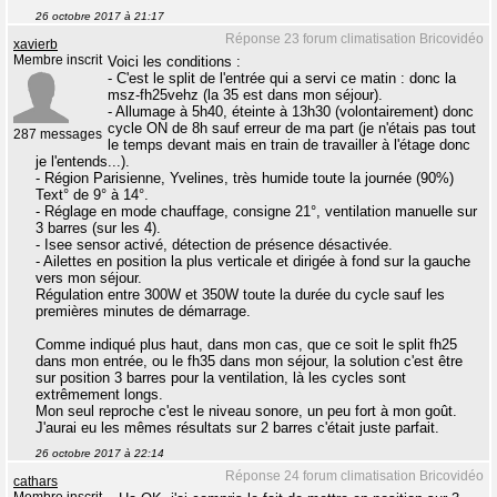
26 octobre 2017 à 21:17
Réponse 23 forum climatisation Bricovidéo
xavierb
Membre inscrit
Voici les conditions :
- C'est le split de l'entrée qui a servi ce matin : donc la
msz-fh25vehz (la 35 est dans mon séjour).
- Allumage à 5h40, éteinte à 13h30 (volontairement) donc
cycle ON de 8h sauf erreur de ma part (je n'étais pas tout
287 messages
le temps devant mais en train de travailler à l'étage donc
je l'entends...).
- Région Parisienne, Yvelines, très humide toute la journée (90%)
Text° de 9° à 14°.
- Réglage en mode chauffage, consigne 21°, ventilation manuelle sur
3 barres (sur les 4).
- Isee sensor activé, détection de présence désactivée.
- Ailettes en position la plus verticale et dirigée à fond sur la gauche
vers mon séjour.
Régulation entre 300W et 350W toute la durée du cycle sauf les
premières minutes de démarrage.
Comme indiqué plus haut, dans mon cas, que ce soit le split fh25
dans mon entrée, ou le fh35 dans mon séjour, la solution c'est être
sur position 3 barres pour la ventilation, là les cycles sont
extrêmement longs.
Mon seul reproche c'est le niveau sonore, un peu fort à mon goût.
J'aurai eu les mêmes résultats sur 2 barres c'était juste parfait.
26 octobre 2017 à 22:14
Réponse 24 forum climatisation Bricovidéo
cathars