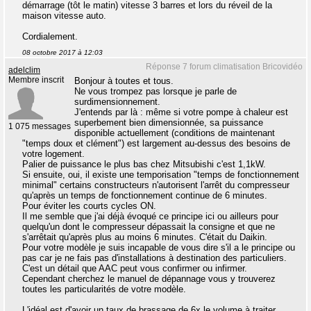
démarrage (tôt le matin) vitesse 3 barres et lors du réveil de la
maison vitesse auto.
Cordialement.
08 octobre 2017 à 12:03
Réponse 7 forum climatisation Bricovidéo
adelclim
Membre inscrit
Bonjour à toutes et tous.
Ne vous trompez pas lorsque je parle de
surdimensionnement.
J'entends par là : même si votre pompe à chaleur est
superbement bien dimensionnée, sa puissance
1 075 messages
disponible actuellement (conditions de maintenant
"temps doux et clément") est largement au-dessus des besoins de
votre logement.
Palier de puissance le plus bas chez Mitsubishi c'est 1,1kW.
Si ensuite, oui, il existe une temporisation "temps de fonctionnement
minimal" certains constructeurs n'autorisent l'arrêt du compresseur
qu'après un temps de fonctionnement continue de 6 minutes.
Pour éviter les courts cycles ON.
Il me semble que j'ai déjà évoqué ce principe ici ou ailleurs pour
quelqu'un dont le compresseur dépassait la consigne et que ne
s'arrêtait qu'après plus au moins 6 minutes. C'était du Daikin.
Pour votre modèle je suis incapable de vous dire s'il a le principe ou
pas car je ne fais pas d'installations à destination des particuliers.
C'est un détail que AAC peut vous confirmer ou infirmer.
Cependant cherchez le manuel de dépannage vous y trouverez
toutes les particularités de votre modèle.
L'idéal est d'avoir un taux de brassage de 6x le volume à traiter.