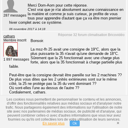
Merci Dom-Aom pour cette réponse.
C'est vrai que je n'ai absolument aucune connaissance en
la matière et comme je suis curieux, je profite de vous
287 messages
tous pour apprendre d'autant que ça va être mon premier
hiver complet avec ce système.
06 novembre 2017 à 14:18
Réponse 32 forum climatisation Bricovidéo
cathars
Membre inscrit
Bonsoir.
La msz-fh 25 avait une consigne de 19°C, alors que la
plus puissante la 35 n'avait qu'une demande de 18°C.
Sûrement que la 25 fonctionnait avec une charge plus
1 897 messages
forte, alors que la 35 fonctionnait à charge partielle plus
faible.
Peut-être que la consigne devrait être pareille sur les 2 machines ??
De plus vous dites que les 2 unités extérieures sont sur le même
côté, la 25 ne protège pas la 35 du vent dominant ??
Où sont-elles l'une au dessus de l'autre ??
Cordialement, cathars.
06 novembre 2017 à 19:59
Les cookies nous permettent de personnaliser le contenu et les annonces,
d'offrir des fonctionnalités relatives aux médias sociaux et d'analyser notre
Réponse 33 forum climatisation Bricovidéo
xavierb
trafic. Nous partageons également des informations sur l'utilisation de notre
Membre inscrit
Bonsoir,
site avec nos partenaires de médias sociaux, de publicité et d'analyse, qui
peuvent combiner celles-ci avec d'autres informations que vous leur avez
Oui probablement Cathars, j'ai hâte de progresser et
fournies ou qu'ils ont collectées lors de votre utilisation de leurs services.
×
d'acquérir de l'expérience pour bien comprendre leur
En savoir plus
Ok
fonctionnement sur le terrain.