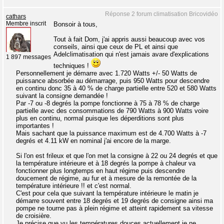
Réponse 2 forum climatisation Bricovidéo
cathars
Membre inscrit
Bonsoir à tous,
Tout à fait Dom, j'ai appris aussi beaucoup avec vos
conseils, ainsi que ceux de PL et ainsi que
Adelclimatisation qui n'est jamais avare d'explications
1 897 messages
techniques !
Personnellement je démarre avec 1.720 Watts +/- 50 Watts de
puissance absorbée au démarrage, puis 950 Watts pour descendre
en continu donc 35 à 40 % de charge partielle entre 520 et 580 Watts
suivant la consigne demandée !
Par -7 ou -8 degrés la pompe fonctionne à 75 à 78 % de charge
partielle avec des consommations de 790 Watts à 900 Watts voire
plus en continu, normal puisque les déperditions sont plus
importantes !
Mais sachant que la puissance maximum est de 4.700 Watts à -7
degrés et 4.11 kW en nominal j'ai encore de la marge.
Si l'on est frileux et que l'on met la consigne à 22 ou 24 degrés et que
la température intérieure et à 18 degrés la pompe à chaleur va
fonctionner plus longtemps en haut régime puis descendre
doucement de régime, au fur et à mesure de la remontée de la
température intérieure !! et c'est normal.
C'est pour cela que suivant la température intérieure le matin je
démarre souvent entre 18 degrés et 19 degrés de consigne ainsi ma
pompe ne tourne pas à plein régime et atteint rapidement sa vitesse
de croisière.
Je précise que vu les températures douces actuellement je ne