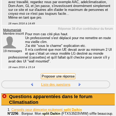
avez travaillé, regardez nous par exemple AAC, adelclimatisation,
Dom-Aom, GL et j'en passe, s'investissent énormément simplement
sur ce site et sur d'autres afin d'aider le maximum de personnes et
croyez-moi ce n'est pas toujours facile...
Même en tant que pro.
18 mars 2016 à 14:49
Réponse 38 d'un contributeur du forum
Mokumaniak
Membre inscrit
Pour mon cas cité plus haut.
Un professionnel s'est déplacé pour me remettre en route
ma vieille clim.
J'ai été "sous le charme" explication etc.
Il m'a confirmé que mon UE devait avoir au minimum 2 UI
19 messages
et que c’était un vieux modèle LG destiné au monde
professionnel (cassettes) et qu'il fallait qu'il checke pour savoir s'il y
avait des UI "wall mounted".
18 mars 2016 à 15:14
Liste des questions
Questions apparentées dans le forum
Climatisation
1.
Conseils pour démonter roulement
split
Daikin
N°2296
: Bonjour. Mon
split
Daikin
(FTXS35D3VMW) siffle beaucoup.