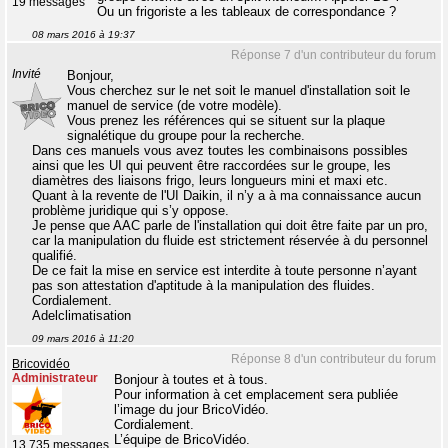
19 messages
Ou un frigoriste a les tableaux de correspondance ?
08 mars 2016 à 19:37
Réponse 7 d'un contributeur du forum
Invité
Bonjour,
Vous cherchez sur le net soit le manuel d'installation soit le
manuel de service (de votre modèle).
Vous prenez les références qui se situent sur la plaque
signalétique du groupe pour la recherche.
Dans ces manuels vous avez toutes les combinaisons possibles
ainsi que les UI qui peuvent être raccordées sur le groupe, les
diamètres des liaisons frigo, leurs longueurs mini et maxi etc.
Quant à la revente de l'UI Daikin, il n’y a à ma connaissance aucun
problème juridique qui s’y oppose.
Je pense que AAC parle de l'installation qui doit être faite par un pro,
car la manipulation du fluide est strictement réservée à du personnel
qualifié.
De ce fait la mise en service est interdite à toute personne n’ayant
pas son attestation d'aptitude à la manipulation des fluides.
Cordialement.
Adelclimatisation
09 mars 2016 à 11:20
Réponse 8 d'un contributeur du forum
Bricovidéo
Administrateur
Bonjour à toutes et à tous.
Pour information à cet emplacement sera publiée
l’image du jour BricoVidéo.
Cordialement.
L’équipe de BricoVidéo.
13 735 messages