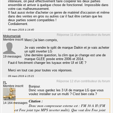
intérieure, on peut effectivement faire coopérer les deux parties
ensemble et arriver à quelque chose de fonctionnel. Impossible dans
votre cas malheureusement.
Il faut aussi éviter d'acheter ce genre de matériel d'occasion et même
dans des ventes en gros ou autres car il faut être certain que les
deux parties soient compatibles !
Cordialement.
09 mars 2016 à 14:40
Réponse 11 d'un contributeur du forum
Mokumaniak
Membre inscrit
Merci j'ai bien compris,
Je vais vendre le split de marque Daikin et je vais acheter
un split inverter LG
Une dernière question, la clim que je change est une de
19 messages
marque GLEE posée entre 2006 et 2014.
Faut-il forcément changer les tuyaux entre UI et UE ?
Merci en tout cas pour toutes vos réponses.
09 mars 2016 à 15:21
Réponse 12 d'un contributeur du forum
PL
Membre inscrit
Bonjour.
Donc vous gardez les 3 UI de marque LG que vous
voulez installer sur un multi ? C'est bien cela ?
Citation :
14 164 messages
Donc mon compresseur externe est : FM 30 A H (FM
est Free joint type MPS inverter multi). Que veut dire Free joint