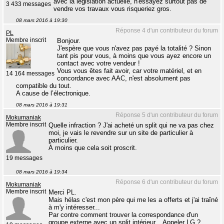
avec la législation actuelle, n'essayez surtout pas de
3 433 messages
vendre vos travaux vous risqueriez gros.
08 mars 2016 à 19:30
Réponse 4 d'un contributeur du forum
PL
Membre inscrit
Bonjour.
J'espère que vous n'avez pas payé la totalité ? Sinon
tant pis pour vous, à moins que vous ayez encore un
contact avec votre vendeur !
Vous vous êtes fait avoir, car votre matériel, et en
14 164 messages
concordance avec AAC, n'est absolument pas
compatible du tout.
A cause de l’électronique.
08 mars 2016 à 19:31
Réponse 5 d'un contributeur du forum
Mokumaniak
Membre inscrit
Quelle infraction ? J'ai acheté un split qui ne va pas chez
moi, je vais le revendre sur un site de particulier à
particulier.
À moins que cela soit proscrit.
19 messages
08 mars 2016 à 19:34
Réponse 6 d'un contributeur du forum
Mokumaniak
Membre inscrit
Merci PL.
Mais hélas c'est mon père qui me les a offerts et j'ai traîné
à m'y intéresser...
Par contre comment trouver la correspondance d'un
groupe externe avec un split intérieur... Appeler LG ?