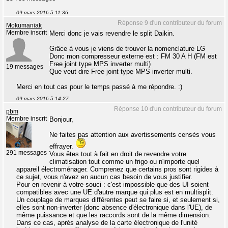
09 mars 2016 à 11:36
Réponse 9 d'un contributeur du forum
Mokumaniak
Membre inscrit
Merci donc je vais revendre le split Daikin.
Grâce à vous je viens de trouver la nomenclature LG
Donc mon compresseur externe est : FM 30 A H (FM est
Free joint type MPS inverter multi)
19 messages
Que veut dire Free joint type MPS inverter multi.
Merci en tout cas pour le temps passé à me répondre. :)
09 mars 2016 à 14:27
Réponse 10 d'un contributeur du forum
pbm
Membre inscrit
Bonjour,
Ne faites pas attention aux avertissements censés vous
effrayer.
291 messages
Vous êtes tout à fait en droit de revendre votre
climatisation tout comme un frigo ou n'importe quel
appareil électroménager. Comprenez que certains pros sont rigides à
ce sujet, vous n'avez en aucun cas besoin de vous justifier.
Pour en revenir à votre souci : c'est impossible que des UI soient
compatibles avec une UE d'autre marque qui plus est en multisplit.
Un couplage de marques différentes peut se faire si, et seulement si,
elles sont non-inverter (donc absence d'électronique dans l'UE), de
même puissance et que les raccords sont de la même dimension.
Dans ce cas, après analyse de la carte électronique de l'unité