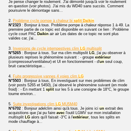
Je pense changer le roulement. J'ai démonté jusqu'à voir le roulement
en question (voir photos). J'ai mis du WD40 sans succès. Comment
poursuivre le démontage sans...
2.
Problème cycle pompe à chaleur bi
split
Daikin
N°2323
: Bonjour à tous. Problème pompe à chaleur réponse 1 à 49. La
première partie de ce topic est disponible en suivant ce lien : Problème
cycle court PAC
Daikin
air air Les dates de ce topic ne sont plus
valides car, j'ai...
3.
Inversions de cycle intempestives clim
LG
multisplit
N°5265
: Bonjour à tous. Sur ma clim multipslit
LG
, j'ai pu observer à
plusieurs reprises le phénomène suivant : - groupe
extérieur
(compresseur/ventilateur) et UI en fonctionnement - d'
un
seul coup,
bruit caractéristique...
4.
Fuite progressive vannes 4 voies clim
LG
N°5503
: Bonjour à tous, En investiguant sur mes problèmes de clim
(voir posts 5265 et 5450), j'ai observé le phénomène suivant (en mode
froid) : - En mettant 1
split
sur les 5 à une consigne de 18°C, le groupe
tourne environ...
5.
Suite investigations clim
LG
MU5M40
N°6702
: Bonjour adelclim ainsi qu'à tous. Je joins ici
un
extrait des
acquisitions que j'ai pu faire
avec
l'outil LGMV sur mon installation
multisplit
LG
alors qu'il faisait -3°C à l'
extérieur
, tous les splits en
mode chauffage à...