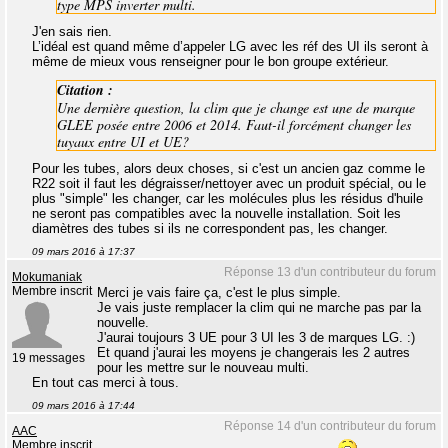
type MPS inverter multi.
J'en sais rien.
L’idéal est quand même d’appeler LG avec les réf des UI ils seront à
même de mieux vous renseigner pour le bon groupe extérieur.
Citation :
Une dernière question, la clim que je change est une de marque
GLEE posée entre 2006 et 2014. Faut-il forcément changer les
tuyaux entre UI et UE?
Pour les tubes, alors deux choses, si c'est un ancien gaz comme le
R22 soit il faut les dégraisser/nettoyer avec un produit spécial, ou le
plus "simple" les changer, car les molécules plus les résidus d'huile
ne seront pas compatibles avec la nouvelle installation. Soit les
diamètres des tubes si ils ne correspondent pas, les changer.
09 mars 2016 à 17:37
Réponse 13 d'un contributeur du forum
Mokumaniak
Membre inscrit
Merci je vais faire ça, c'est le plus simple.
Je vais juste remplacer la clim qui ne marche pas par la
nouvelle.
J'aurai toujours 3 UE pour 3 UI les 3 de marques LG. :)
Et quand j'aurai les moyens je changerais les 2 autres
19 messages
pour les mettre sur le nouveau multi.
En tout cas merci à tous.
09 mars 2016 à 17:44
Réponse 14 d'un contributeur du forum
AAC
Membre inscrit