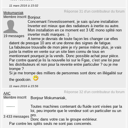
11 mars 2016 à 15:02
Réponse 31 d'un contributeur du forum
Mokumaniak
Membre inscrit
Bonjour.
Concernant l’investissement, je sais qu'une installation
Inverter est mieux que des radiateurs à inertie ou autre.
Mon installation en ce moment est 3 UE mono splité non
inverter multi marques. :)
19 messages
A terme je devrais de toute façon les changer car elles
datent de presque 10 ans et une donne des signes de fatigue.
La fabuleuse trouvaille de mon père je n'y pense même plus, je vais
juste la mettre en vente sur un site bien connu de tous en
mentionnant pourquoi je la vends. Donc possible achat pour pièce.
Par contre quand je lis la nouvelle loi sur le Fgas, c'est une loi pour
les distributeurs et non pour la revente entre particulier ? ou je me
trompe ?
Si je me trompe des milliers de personnes sont donc en illégalité sur
the goodcoin.
11 mars 2016 à 15:56
Réponse 32 d'un contributeur du forum
AAC
Membre inscrit
Bonjour Mokumaniak,
Toutes machines contenant du fluide sont visées par la
loi, peu importe que le vendeur soit un particulier ou un
pro.
3 433 messages
Donc dans votre cas le groupe extérieur.
Par contre les splits seuls ne sont pas concernés.