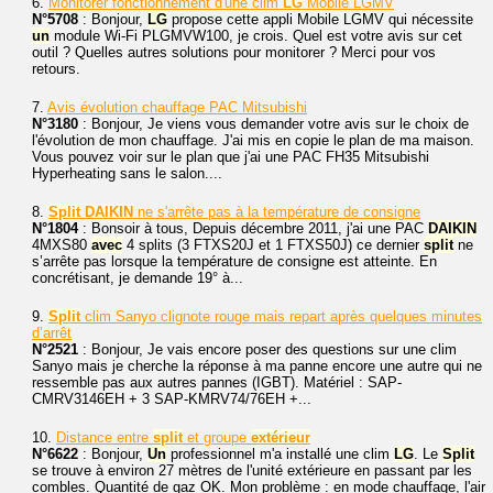
6.
Monitorer fonctionnement d'une clim
LG
Mobile LGMV
N°5708
: Bonjour,
LG
propose cette appli Mobile LGMV qui nécessite
un
module Wi-Fi PLGMVW100, je crois. Quel est votre avis sur cet
outil ? Quelles autres solutions pour monitorer ? Merci pour vos
retours.
7.
Avis évolution chauffage PAC Mitsubishi
N°3180
: Bonjour, Je viens vous demander votre avis sur le choix de
l'évolution de mon chauffage. J'ai mis en copie le plan de ma maison.
Vous pouvez voir sur le plan que j'ai une PAC FH35 Mitsubishi
Hyperheating sans le salon....
8.
Split
DAIKIN
ne s'arrête pas à la température de consigne
N°1804
: Bonsoir à tous, Depuis décembre 2011, j'ai une PAC
DAIKIN
4MXS80
avec
4 splits (3 FTXS20J et 1 FTXS50J) ce dernier
split
ne
s’arrête pas lorsque la température de consigne est atteinte. En
concrétisant, je demande 19° à...
9.
Split
clim Sanyo clignote rouge mais repart après quelques minutes
d’arrêt
N°2521
: Bonjour, Je vais encore poser des questions sur une clim
Sanyo mais je cherche la réponse à ma panne encore une autre qui ne
ressemble pas aux autres pannes (IGBT). Matériel : SAP-
CMRV3146EH + 3 SAP-KMRV74/76EH +...
10.
Distance entre
split
et groupe
extérieur
N°6622
: Bonjour,
Un
professionnel m'a installé une clim
LG
. Le
Split
se trouve à environ 27 mètres de l'unité extérieure en passant par les
combles. Quantité de gaz OK. Mon problème : en mode chauffage, l'air