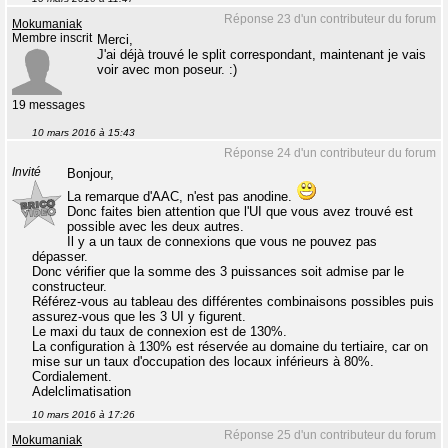
Réponse 23 d'un contributeur du forum
Mokumaniak
Membre inscrit
Merci,
J'ai déjà trouvé le split correspondant, maintenant je vais
voir avec mon poseur. :)
19 messages
10 mars 2016 à 15:43
Réponse 24 d'un contributeur du forum
Invité
Bonjour,
La remarque d'AAC, n'est pas anodine.
Donc faites bien attention que l'UI que vous avez trouvé est
possible avec les deux autres.
Il y a un taux de connexions que vous ne pouvez pas
dépasser.
Donc vérifier que la somme des 3 puissances soit admise par le
constructeur.
Référez-vous au tableau des différentes combinaisons possibles puis
assurez-vous que les 3 UI y figurent.
Le maxi du taux de connexion est de 130%.
La configuration à 130% est réservée au domaine du tertiaire, car on
mise sur un taux d'occupation des locaux inférieurs à 80%.
Cordialement.
Adelclimatisation
10 mars 2016 à 17:26
Réponse 25 d'un contributeur du forum
Mokumaniak