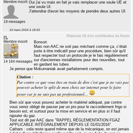
Membre inscrit
Oui j'ai vu mais en fait je vais remplacer une seule UE et
une seule UI.
J'attendrai d'avoir les moyens de prendre deux autres UI.
19 messages
10 mars 2016 à 18:02
Réponse 26 d'un contributeur du forum
PL
Membre inscrit
Bonsoir.
Mais non AAC ne soit pas méchant comme ça, c’était
juste à titre indicatif pour une procédure, bien sûr qu'il
faut respecter tout un protocole je le fais régulièrement
sur d'anciennes installations pour des nouvelles, tout
14 164 messages
en gardant les tubes.
Je pense que Mokumaniak avait parfaitement compris.
Citation :
Par contre ce que vous êtes en train de dire c'est que je ne vais pas
pouvoir acheter le split de mon choix sur internet pour le faire
poser car je ne suis pas un professionnel...
Bien sûr que vous pouvez acheter le matériel adéquat, par contre
vous serez obligé de passer par un pro pour le raccordement frigo si
besoin est, et surtout pour la mise en service et en plus si il faut
rajouter du gaz.
Tout est dit par AAC dans "RAPPEL RÉGLEMENTATION FGAZ
APPLICABLE INTÉGRALEMENT DEPUIS LE 01/01/2016".
Cathars : cela reste quand même que de la mécanique, on est jamais