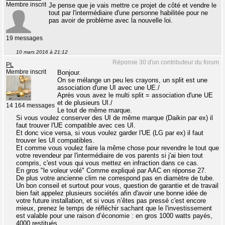
Membre inscrit
Je pense que je vais mettre ce projet de côté et vendre le
tout par l'intermédiaire d'une personne habilitée pour ne
pas avoir de problème avec la nouvelle loi.
19 messages
10 mars 2016 à 21:12
Réponse 30 d'un contributeur du forum
PL
Membre inscrit
Bonjour.
On se mélange un peu les crayons, un split est une
association d'une UI avec une UE./
Après vous avez le multi split = association d'une UE
et de plusieurs UI./
14 164 messages
Le tout de même marque.
Si vous voulez conserver des UI de même marque (Daikin par ex) il
faut trouver l'UE compatible avec ces UI.
Et donc vice versa, si vous voulez garder l'UE (LG par ex) il faut
trouver les UI compatibles.
Et comme vous voulez faire la même chose pour revendre le tout que
votre revendeur par l'intermédiaire de vos parents si j'ai bien tout
compris, c'est vous qui vous mettez en infraction dans ce cas.
En gros "le voleur volé" Comme expliqué par AAC en réponse 27.
De plus votre ancienne clim ne correspond pas en diamètre de tube.
Un bon conseil et surtout pour vous, question de garantie et de travail
bien fait appelez plusieurs sociétés afin d'avoir une bonne idée de
votre future installation, et si vous n’êtes pas pressé c'est encore
mieux, prenez le temps de réfléchir sachant que le l'investissement
est valable pour une raison d’économie : en gros 1000 watts payés,
4000 restitués.