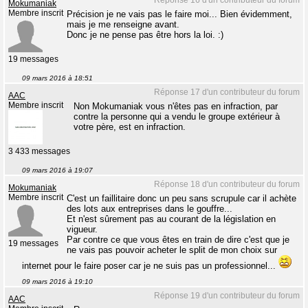
Réponse 16 d'un contributeur du forum
Mokumaniak
Membre inscrit
Précision je ne vais pas le faire moi... Bien évidemment,
mais je me renseigne avant.
Donc je ne pense pas être hors la loi. :)
19 messages
09 mars 2016 à 18:51
Réponse 17 d'un contributeur du forum
AAC
Membre inscrit
Non Mokumaniak vous n'êtes pas en infraction, par
contre la personne qui a vendu le groupe extérieur à
votre père, est en infraction.
3 433 messages
09 mars 2016 à 19:07
Réponse 18 d'un contributeur du forum
Mokumaniak
Membre inscrit
C'est un faillitaire donc un peu sans scrupule car il achète
des lots aux entreprises dans le gouffre...
Et n'est sûrement pas au courant de la législation en
vigueur.
Par contre ce que vous êtes en train de dire c'est que je
19 messages
ne vais pas pouvoir acheter le split de mon choix sur
internet pour le faire poser car je ne suis pas un professionnel...
09 mars 2016 à 19:10
Réponse 19 d'un contributeur du forum
AAC