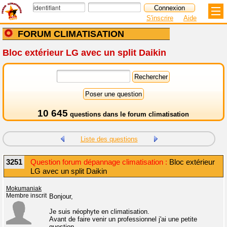
S'inscrire
Aide
FORUM CLIMATISATION
Bloc extérieur LG avec un split Daikin
10 645
questions dans le
forum climatisation
Liste des questions
3251
Question forum dépannage climatisation :
Bloc extérieur
LG avec un split Daikin
Mokumaniak
Membre inscrit
Bonjour,
Je suis néophyte en climatisation.
Avant de faire venir un professionnel j'ai une petite
question.