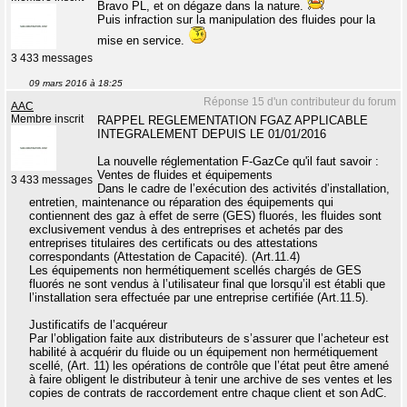
Bravo PL, et on dégaze dans la nature.
Puis infraction sur la manipulation des fluides pour la
mise en service.
3 433 messages
09 mars 2016 à 18:25
Réponse 15 d'un contributeur du forum
AAC
Membre inscrit
RAPPEL REGLEMENTATION FGAZ APPLICABLE
INTEGRALEMENT DEPUIS LE 01/01/2016
La nouvelle réglementation F-GazCe qu'il faut savoir :
Ventes de fluides et équipements
3 433 messages
Dans le cadre de l’exécution des activités d’installation,
entretien, maintenance ou réparation des équipements qui
contiennent des gaz à effet de serre (GES) fluorés, les fluides sont
exclusivement vendus à des entreprises et achetés par des
entreprises titulaires des certificats ou des attestations
correspondants (Attestation de Capacité). (Art.11.4)
Les équipements non hermétiquement scellés chargés de GES
fluorés ne sont vendus à l’utilisateur final que lorsqu’il est établi que
l’installation sera effectuée par une entreprise certifiée (Art.11.5).
Justificatifs de l’acquéreur
Par l’obligation faite aux distributeurs de s’assurer que l’acheteur est
habilité à acquérir du fluide ou un équipement non hermétiquement
scellé, (Art. 11) les opérations de contrôle que l’état peut être amené
à faire obligent le distributeur à tenir une archive de ses ventes et les
copies de contrats de raccordement entre chaque client et son AdC.