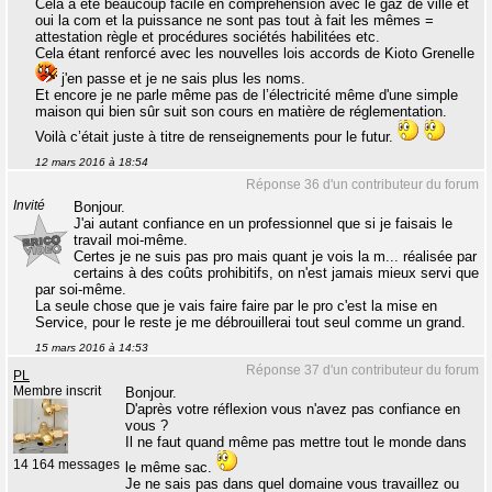
Cela a été beaucoup facile en compréhension avec le gaz de ville et
oui la com et la puissance ne sont pas tout à fait les mêmes =
attestation règle et procédures sociétés habilitées etc.
Cela étant renforcé avec les nouvelles lois accords de Kioto Grenelle
j'en passe et je ne sais plus les noms.
Et encore je ne parle même pas de l’électricité même d'une simple
maison qui bien sûr suit son cours en matière de réglementation.
Voilà c’était juste à titre de renseignements pour le futur.
12 mars 2016 à 18:54
Réponse 36 d'un contributeur du forum
Invité
Bonjour.
J'ai autant confiance en un professionnel que si je faisais le
travail moi-même.
Certes je ne suis pas pro mais quant je vois la m... réalisée par
certains à des coûts prohibitifs, on n'est jamais mieux servi que
par soi-même.
La seule chose que je vais faire faire par le pro c'est la mise en
Service, pour le reste je me débrouillerai tout seul comme un grand.
15 mars 2016 à 14:53
Réponse 37 d'un contributeur du forum
PL
Membre inscrit
Bonjour.
D'après votre réflexion vous n'avez pas confiance en
vous ?
Il ne faut quand même pas mettre tout le monde dans
14 164 messages
le même sac.
Je ne sais pas dans quel domaine vous travaillez ou