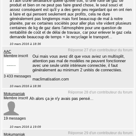
à l’abri d'une défaillance quelle qu'elle soit, si une fuite de gaz se
produit et bien on ne peut pas faire grand chose, le seul souci et
assez conséquent est qu'il y a des gens peu regardant qui en ont rien
à faire et qui pensent seulement aux profits, cela ne dure
généralement pas longtemps mais font beaucoup de mal à notre
planète, par ex certaines sociétés pour aller plus vite vident plusieurs
centaines de kg de gaz dans l'atmosphère pour une question de
rentabilité de coût et de délai de travaux, car pour enlever le gaz cela
demande beaucoup de temps + le recyclage le transport...
10 mars 2016 à 18:36
Réponse 27 d'un contributeur du forum
AAC
Membre inscrit
Oui mais vous avez dit que vous aviez un multisplit,
attention pas mal de modèles ne peuvent fonctionner
avec une seule unité intérieure connectée, il faut
généralement au minimum 2 unités de connectées.
3 433 messages
maclimatisation.com
10 mars 2016 à 18:36
Réponse 28 d'un contributeur du forum
Mokumaniak
Membre inscrit
Ah alors ça je n'y avais pas pensé...
19 messages
10 mars 2016 à 19:09
Réponse 29 d'un contributeur du forum
Mokumaniak