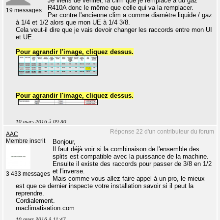
Je viens de vérifier, la clim que je remplace a du gaz
R410A donc le même que celle qui va la remplacer.
19 messages
Par contre l'ancienne clim a comme diamètre liquide / gaz
à 1/4 et 1/2 alors que mon UE à 1/4 3/8.
Cela veut-il dire que je vais devoir changer les raccords entre mon UI
et UE.
Pour agrandir l'image, cliquez dessus.
Pour agrandir l'image, cliquez dessus.
10 mars 2016 à 09:30
Réponse 22 d'un contributeur du forum
AAC
Membre inscrit
Bonjour,
Il faut déjà voir si la combinaison de l'ensemble des
splits est compatible avec la puissance de la machine.
Ensuite il existe des raccords pour passer de 3/8 en 1/2
et l'inverse.
3 433 messages
Mais comme vous allez faire appel à un pro, le mieux
est que ce dernier inspecte votre installation savoir si il peut la
reprendre.
Cordialement.
maclimatisation.com
10 mars 2016 à 11:47