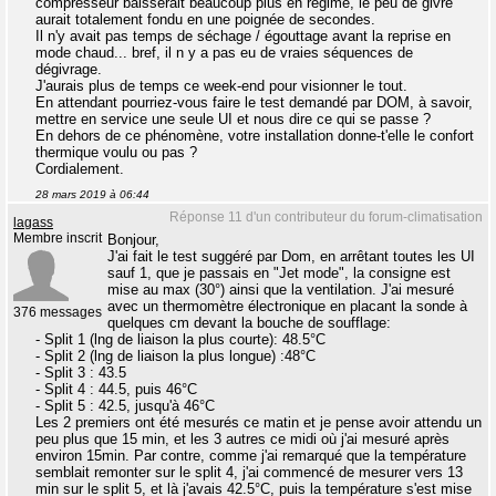
compresseur baisserait beaucoup plus en régime, le peu de givre
aurait totalement fondu en une poignée de secondes.
Il n'y avait pas temps de séchage / égouttage avant la reprise en
mode chaud... bref, il n y a pas eu de vraies séquences de
dégivrage.
J'aurais plus de temps ce week-end pour visionner le tout.
En attendant pourriez-vous faire le test demandé par DOM, à savoir,
mettre en service une seule UI et nous dire ce qui se passe ?
En dehors de ce phénomène, votre installation donne-t'elle le confort
thermique voulu ou pas ?
Cordialement.
28 mars 2019 à 06:44
Réponse 11 d'un contributeur du forum-climatisation
lagass
Membre inscrit
Bonjour,
J'ai fait le test suggéré par Dom, en arrêtant toutes les UI
sauf 1, que je passais en "Jet mode", la consigne est
mise au max (30°) ainsi que la ventilation. J'ai mesuré
avec un thermomètre électronique en placant la sonde à
376 messages
quelques cm devant la bouche de soufflage:
- Split 1 (lng de liaison la plus courte): 48.5°C
- Split 2 (lng de liaison la plus longue) :48°C
- Split 3 : 43.5
- Split 4 : 44.5, puis 46°C
- Split 5 : 42.5, jusqu'à 46°C
Les 2 premiers ont été mesurés ce matin et je pense avoir attendu un
peu plus que 15 min, et les 3 autres ce midi où j'ai mesuré après
environ 15min. Par contre, comme j'ai remarqué que la température
semblait remonter sur le split 4, j'ai commencé de mesurer vers 13
min sur le split 5, et là j'avais 42.5°C, puis la température s'est mise