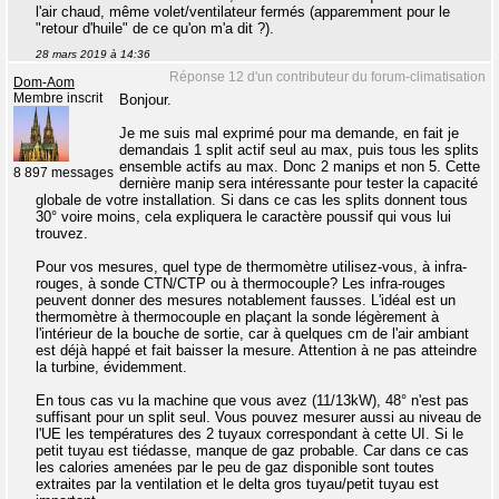
l'air chaud, même volet/ventilateur fermés (apparemment pour le
"retour d'huile" de ce qu'on m'a dit ?).
28 mars 2019 à 14:36
Réponse 12 d'un contributeur du forum-climatisation
Dom-Aom
Membre inscrit
Bonjour.
Je me suis mal exprimé pour ma demande, en fait je
demandais 1 split actif seul au max, puis tous les splits
ensemble actifs au max. Donc 2 manips et non 5. Cette
8 897 messages
dernière manip sera intéressante pour tester la capacité
globale de votre installation. Si dans ce cas les splits donnent tous
30° voire moins, cela expliquera le caractère poussif qui vous lui
trouvez.
Pour vos mesures, quel type de thermomètre utilisez-vous, à infra-
rouges, à sonde CTN/CTP ou à thermocouple? Les infra-rouges
peuvent donner des mesures notablement fausses. L'idéal est un
thermomètre à thermocouple en plaçant la sonde légèrement à
l'intérieur de la bouche de sortie, car à quelques cm de l'air ambiant
est déjà happé et fait baisser la mesure. Attention à ne pas atteindre
la turbine, évidemment.
En tous cas vu la machine que vous avez (11/13kW), 48° n'est pas
suffisant pour un split seul. Vous pouvez mesurer aussi au niveau de
l'UE les températures des 2 tuyaux correspondant à cette UI. Si le
petit tuyau est tiédasse, manque de gaz probable. Car dans ce cas
les calories amenées par le peu de gaz disponible sont toutes
extraites par la ventilation et le delta gros tuyau/petit tuyau est