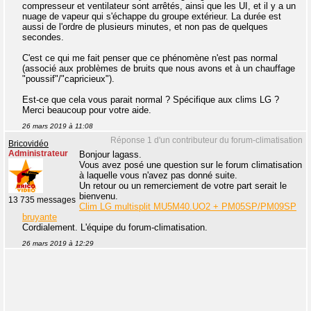
compresseur et ventilateur sont arrêtés, ainsi que les UI, et il y a un
nuage de vapeur qui s'échappe du groupe extérieur. La durée est
aussi de l'ordre de plusieurs minutes, et non pas de quelques
secondes.
C'est ce qui me fait penser que ce phénomène n'est pas normal
(associé aux problèmes de bruits que nous avons et à un chauffage
"poussif"/"capricieux").
Est-ce que cela vous parait normal ? Spécifique aux clims LG ?
Merci beaucoup pour votre aide.
26 mars 2019 à 11:08
Réponse 1 d'un contributeur du forum-climatisation
Bricovidéo
Administrateur
Bonjour lagass.
Vous avez posé une question sur le forum climatisation
à laquelle vous n'avez pas donné suite.
Un retour ou un remerciement de votre part serait le
bienvenu.
13 735 messages
Clim LG multisplit MU5M40.UO2 + PM05SP/PM09SP
bruyante
Cordialement. L'équipe du forum-climatisation.
26 mars 2019 à 12:29