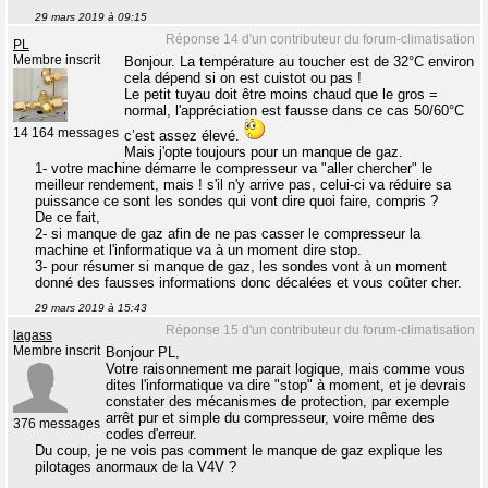
29 mars 2019 à 09:15
Réponse 14 d'un contributeur du forum-climatisation
PL
Membre inscrit
Bonjour. La température au toucher est de 32°C environ
cela dépend si on est cuistot ou pas !
Le petit tuyau doit être moins chaud que le gros =
normal, l'appréciation est fausse dans ce cas 50/60°C
14 164 messages
c’est assez élevé.
Mais j'opte toujours pour un manque de gaz.
1- votre machine démarre le compresseur va "aller chercher" le
meilleur rendement, mais ! s'il n'y arrive pas, celui-ci va réduire sa
puissance ce sont les sondes qui vont dire quoi faire, compris ?
De ce fait,
2- si manque de gaz afin de ne pas casser le compresseur la
machine et l'informatique va à un moment dire stop.
3- pour résumer si manque de gaz, les sondes vont à un moment
donné des fausses informations donc décalées et vous coûter cher.
29 mars 2019 à 15:43
Réponse 15 d'un contributeur du forum-climatisation
lagass
Membre inscrit
Bonjour PL,
Votre raisonnement me parait logique, mais comme vous
dites l'informatique va dire "stop" à moment, et je devrais
constater des mécanismes de protection, par exemple
arrêt pur et simple du compresseur, voire même des
376 messages
codes d'erreur.
Du coup, je ne vois pas comment le manque de gaz explique les
pilotages anormaux de la V4V ?