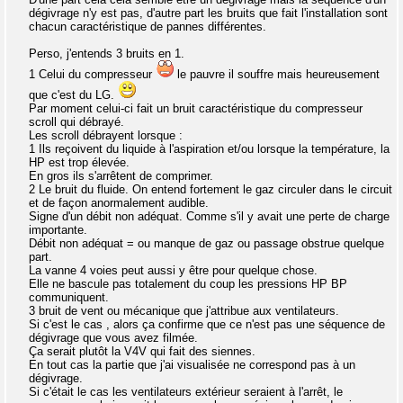
dégivrage n'y est pas, d'autre part les bruits que fait l'installation sont
chacun caractéristique de pannes différentes.
Perso, j'entends 3 bruits en 1.
1 Celui du compresseur
le pauvre il souffre mais heureusement
que c'est du LG.
Par moment celui-ci fait un bruit caractéristique du compresseur
scroll qui débrayé.
Les scroll débrayent lorsque :
1 Ils reçoivent du liquide à l'aspiration et/ou lorsque la température, la
HP est trop élevée.
En gros ils s'arrêtent de comprimer.
2 Le bruit du fluide. On entend fortement le gaz circuler dans le circuit
et de façon anormalement audible.
Signe d'un débit non adéquat. Comme s'il y avait une perte de charge
importante.
Débit non adéquat = ou manque de gaz ou passage obstrue quelque
part.
La vanne 4 voies peut aussi y être pour quelque chose.
Elle ne bascule pas totalement du coup les pressions HP BP
communiquent.
3 bruit de vent ou mécanique que j'attribue aux ventilateurs.
Si c'est le cas , alors ça confirme que ce n'est pas une séquence de
dégivrage que vous avez filmée.
Ça serait plutôt la V4V qui fait des siennes.
En tout cas la partie que j'ai visualisée ne correspond pas à un
dégivrage.
Si c'était le cas les ventilateurs extérieur seraient à l'arrêt, le