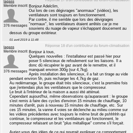
Réponse 17 d'un contributeur du forum-climatisation
lagass
Membre inscrit
Bonjour Adelclim,
Oui lors de ces dégivrages "anormaux" (vidéos), les
ventilateurs sont toujours en fonctionnement.
Par contre, il me semble que lors des dévigrages
"normaux", les ventilateurs étaient arrêtés car je me
376 messages
souviens du nuage de vapeur s'échappant doucement au
dessus du groupe extérieur.
01 avril 2019 à 11:48
Réponse 18 d'un contributeur du forum-climatisation
lagass
Membre inscrit
Bonjour à tous,
Quelques nouvelles : l'installateur est passé hier pour
poser 5 silencieux de refoulement sur les liaisons. Il a
donc dû récupérer le gaz avant de le remettre, et il
manquait environ 300g (sur 4,7kg).
376 messages
Après installation des silencieux, il a fait un tirage au vide
pendant environ 5h, puis recharger les 4,7kg de gaz.
Au redémarrage, le groupe était très silencieux, c'est la première fois
que j'entendais plus les ventilateurs que le compresseur.
Le bruit à l'intérieur de la maison a aussi été atténué.
Cependant aujourd'hui, même observations qu'auparavant : le groupe
s'est remis à faire des cycles d'environ 15 minutes de chauffage, 10
minutes d'arrêt, puis à nouveau 15 minutes de chauffage, etc. Sur
ces 15 minutes, la vanne 4 voies se déclenche au milieu comme sur
les vidéos précédentes avec toujours le même bruit de pshhhhh qui
continue, le compresseur et les ventilateurs qui fonctionnent, le
compresseur refaisant un bruit "plus métallique" comme s'il forçait.
Auriez-vous des idées de ce qui pourrait expliquer ce comportement