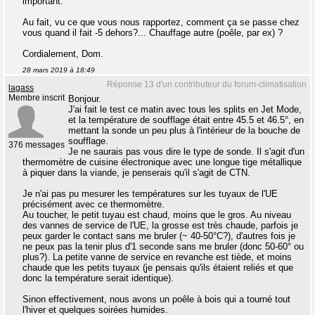
important.
Au fait, vu ce que vous nous rapportez, comment ça se passe chez
vous quand il fait -5 dehors?... Chauffage autre (poêle, par ex) ?
Cordialement, Dom.
28 mars 2019 à 18:49
Réponse 13 d'un contributeur du forum-climatisation
lagass
Membre inscrit
Bonjour.
J'ai fait le test ce matin avec tous les splits en Jet Mode,
et la température de soufflage était entre 45.5 et 46.5°, en
mettant la sonde un peu plus à l'intérieur de la bouche de
soufflage.
376 messages
Je ne saurais pas vous dire le type de sonde. Il s'agit d'un
thermomètre de cuisine électronique avec une longue tige métallique
à piquer dans la viande, je penserais qu'il s'agit de CTN.
Je n'ai pas pu mesurer les températures sur les tuyaux de l'UE
précisément avec ce thermomètre.
Au toucher, le petit tuyau est chaud, moins que le gros. Au niveau
des vannes de service de l'UE, la grosse est très chaude, parfois je
peux garder le contact sans me bruler (~ 40-50°C?), d'autres fois je
ne peux pas la tenir plus d'1 seconde sans me bruler (donc 50-60° ou
plus?). La petite vanne de service en revanche est tiède, et moins
chaude que les petits tuyaux (je pensais qu'ils étaient reliés et que
donc la température serait identique).
Sinon effectivement, nous avons un poêle à bois qui a tourné tout
l'hiver et quelques soirées humides.