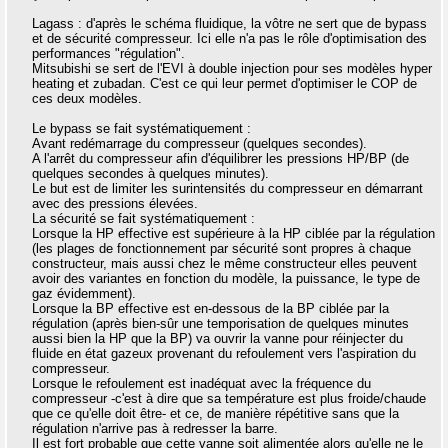
Lagass : d'après le schéma fluidique, la vôtre ne sert que de bypass
et de sécurité compresseur. Ici elle n'a pas le rôle d'optimisation des
performances "régulation".
Mitsubishi se sert de l'EVI à double injection pour ses modèles hyper
heating et zubadan. C'est ce qui leur permet d'optimiser le COP de
ces deux modèles.
Le bypass se fait systématiquement :
Avant redémarrage du compresseur (quelques secondes).
A l'arrêt du compresseur afin d'équilibrer les pressions HP/BP (de
quelques secondes à quelques minutes).
Le but est de limiter les surintensités du compresseur en démarrant
avec des pressions élevées.
La sécurité se fait systématiquement :
Lorsque la HP effective est supérieure à la HP ciblée par la régulation
(les plages de fonctionnement par sécurité sont propres à chaque
constructeur, mais aussi chez le même constructeur elles peuvent
avoir des variantes en fonction du modèle, la puissance, le type de
gaz évidemment).
Lorsque la BP effective est en-dessous de la BP ciblée par la
régulation (après bien-sûr une temporisation de quelques minutes
aussi bien la HP que la BP) va ouvrir la vanne pour réinjecter du
fluide en état gazeux provenant du refoulement vers l'aspiration du
compresseur.
Lorsque le refoulement est inadéquat avec la fréquence du
compresseur -c'est à dire que sa température est plus froide/chaude
que ce qu'elle doit être- et ce, de manière répétitive sans que la
régulation n'arrive pas à redresser la barre.
Il est fort probable que cette vanne soit alimentée alors qu'elle ne le