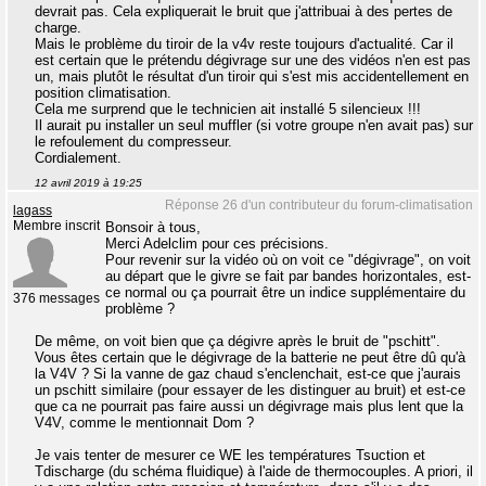
devrait pas. Cela expliquerait le bruit que j'attribuai à des pertes de
charge.
Mais le problème du tiroir de la v4v reste toujours d'actualité. Car il
est certain que le prétendu dégivrage sur une des vidéos n'en est pas
un, mais plutôt le résultat d'un tiroir qui s'est mis accidentellement en
position climatisation.
Cela me surprend que le technicien ait installé 5 silencieux !!!
Il aurait pu installer un seul muffler (si votre groupe n'en avait pas) sur
le refoulement du compresseur.
Cordialement.
12 avril 2019 à 19:25
Réponse 26 d'un contributeur du forum-climatisation
lagass
Membre inscrit
Bonsoir à tous,
Merci Adelclim pour ces précisions.
Pour revenir sur la vidéo où on voit ce "dégivrage", on voit
au départ que le givre se fait par bandes horizontales, est-
ce normal ou ça pourrait être un indice supplémentaire du
376 messages
problème ?
De même, on voit bien que ça dégivre après le bruit de "pschitt".
Vous êtes certain que le dégivrage de la batterie ne peut être dû qu'à
la V4V ? Si la vanne de gaz chaud s'enclenchait, est-ce que j'aurais
un pschitt similaire (pour essayer de les distinguer au bruit) et est-ce
que ca ne pourrait pas faire aussi un dégivrage mais plus lent que la
V4V, comme le mentionnait Dom ?
Je vais tenter de mesurer ce WE les températures Tsuction et
Tdischarge (du schéma fluidique) à l'aide de thermocouples. A priori, il