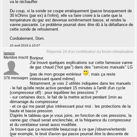
va le réchauffer.
Du coup, si la sonde se coupe erratiquement (passe brusquement de
30 kOhms (par ex) à l'infini), elle va faire croire à la carte que la
température du gaz est devenue extrêmement basse, et rendre la
vanne passante. Le problème pourrait donc être dû à la défaillance de
cette sonde de refoulement.
Cordialement, Dom.
10 avril 2019 à 10:07
Réponse 24 d'un contributeur du forum-climatisation
lagass
Membre inscrit
Bonjour,
J'ai trouvé quelques explications sur cette fameuse vanne
de gaz chaud ("hot gas") dans des "services manuals" LG
(pas de mon groupe extérieur
, mais ça reste
376 messages
intéressant quand même).
Notamment, je vois 2 utilités indiquées dans les manuels :
- le fait qu'elle reste active pendant 15 minutes à l'arrêt d'un cycle
(compresseur off) : pour équilibrer les pressions ?
- sur certaines docs, le fait de la mettre active pendant 1min au
démarrage du compresseur
- et ce qui me parait plus intéressant pour moi : les protections de la
haute et basse pression.
D'après le tableau que je vous joins, en fonction de ces pressions, la
vanne gaz chaud serait enclenchée, et la fréquence du compresseur
et du ventilateur serait aussi modifiée.
Je trouve que ça ressemble beaucoup à ce que j'observe/entends
(par exemple, le bruit d'avion qui passe pourrait être la descente de