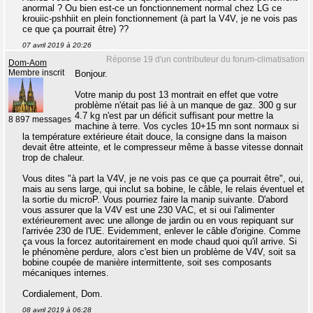
anormal ? Ou bien est-ce un fonctionnement normal chez LG ce
krouiic-pshhiit en plein fonctionnement (à part la V4V, je ne vois pas
ce que ça pourrait être) ??
07 avril 2019 à 20:26
Réponse 19 d'un contributeur du forum-climatisation
Dom-Aom
Membre inscrit
Bonjour.
Votre manip du post 13 montrait en effet que votre
problème n'était pas lié à un manque de gaz. 300 g sur
4.7 kg n'est par un déficit suffisant pour mettre la
8 897 messages
machine à terre. Vos cycles 10+15 mn sont normaux si
la température extérieure était douce, la consigne dans la maison
devait être atteinte, et le compresseur même à basse vitesse donnait
trop de chaleur.
Vous dites "à part la V4V, je ne vois pas ce que ça pourrait être", oui,
mais au sens large, qui inclut sa bobine, le câble, le relais éventuel et
la sortie du microP. Vous pourriez faire la manip suivante. D'abord
vous assurer que la V4V est une 230 VAC, et si oui l'alimenter
extérieurement avec une allonge de jardin ou en vous repiquant sur
l'arrivée 230 de l'UE. Evidemment, enlever le câble d'origine. Comme
ça vous la forcez autoritairement en mode chaud quoi qu'il arrive. Si
le phénomène perdure, alors c'est bien un problème de V4V, soit sa
bobine coupée de manière intermittente, soit ses composants
mécaniques internes.
Cordialement, Dom.
08 avril 2019 à 06:28