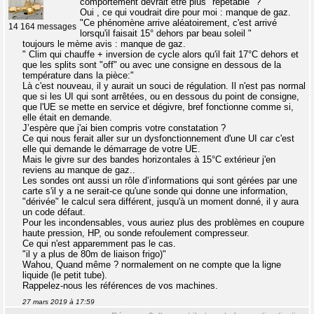
comportement devrait être plus "répétable" ?"
Oui , ce qui voudrait dire pour moi : manque de gaz.
"Ce phénomène arrive aléatoirement, c'est arrivé
14 164 messages
lorsqu'il faisait 15° dehors par beau soleil "
toujours le mème avis : manque de gaz.
" Clim qui chauffe + inversion de cycle alors qu'il fait 17°C dehors et
que les splits sont "off" ou avec une consigne en dessous de la
température dans la pièce:"
Là c'est nouveau, il y aurait un souci de régulation. Il n'est pas normal
que si les UI qui sont arrêtées, ou en dessous du point de consigne,
que l'UE se mette en service et dégivre, bref fonctionne comme si,
elle était en demande.
J’espère que j'ai bien compris votre constatation ?
Ce qui nous ferait aller sur un dysfonctionnement d'une UI car c'est
elle qui demande le démarrage de votre UE.
Mais le givre sur des bandes horizontales à 15°C extérieur j'en
reviens au manque de gaz..
Les sondes ont aussi un rôle d’informations qui sont gérées par une
carte s'il y a ne serait-ce qu'une sonde qui donne une information,
"dérivée" le calcul sera différent, jusqu'à un moment donné, il y aura
un code défaut.
Pour les incondensables, vous auriez plus des problèmes en coupure
haute pression, HP, ou sonde refoulement compresseur.
Ce qui n'est apparemment pas le cas.
"il y a plus de 80m de liaison frigo)"
Wahou, Quand même ? normalement on ne compte que la ligne
liquide (le petit tube).
Rappelez-nous les références de vos machines.
27 mars 2019 à 17:59