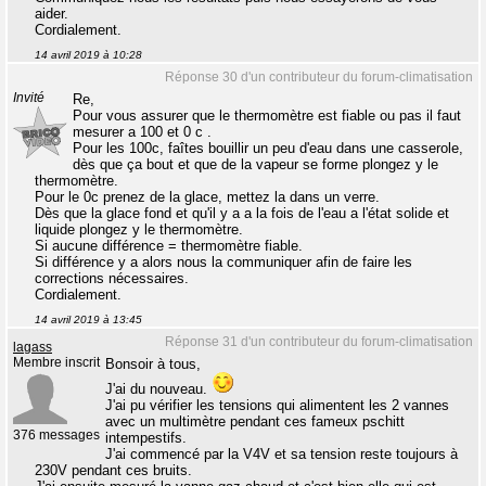
aider.
Cordialement.
14 avril 2019 à 10:28
Réponse 30 d'un contributeur du forum-climatisation
Invité
Re,
Pour vous assurer que le thermomètre est fiable ou pas il faut
mesurer a 100 et 0 c .
Pour les 100c, faîtes bouillir un peu d'eau dans une casserole,
dès que ça bout et que de la vapeur se forme plongez y le
thermomètre.
Pour le 0c prenez de la glace, mettez la dans un verre.
Dès que la glace fond et qu'il y a a la fois de l'eau a l'état solide et
liquide plongez y le thermomètre.
Si aucune différence = thermomètre fiable.
Si différence y a alors nous la communiquer afin de faire les
corrections nécessaires.
Cordialement.
14 avril 2019 à 13:45
Réponse 31 d'un contributeur du forum-climatisation
lagass
Membre inscrit
Bonsoir à tous,
J'ai du nouveau.
J'ai pu vérifier les tensions qui alimentent les 2 vannes
avec un multimètre pendant ces fameux pschitt
376 messages
intempestifs.
J'ai commencé par la V4V et sa tension reste toujours à
230V pendant ces bruits.