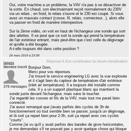
Oui, votre machine a un problème, la V4V n'a pas à se désactiver de
la sorte. En chaud, son électroaimant reçoit normalement du 230V
via un relais ; en froid, le relais s'ouvre et le 230 est coupé. Si vous
avez un mauvais contact (cosse, fil, relais, connecteur...), alors elle
va passer en froid de manière intempestive.
Sur la 2ème vidéo, on voit en haut de l'échangeur une sonde qui sort
des ailettes. Il se peut que ce soit la sonde qui prend la température
de l'air extérieur entrant, mais peut-être que c'est celle du dégivrage
et qu'elle a été bougée.
A-t-elle toujours été dans cette position ?
26 mars 2019 à 23:58
Réponse 6 d'un contributeur du forum-climatisation
lagass
Membre inscrit
Bonjour Dom,
Merci pour vos réponses.
J'ai trouvé le service engineering LG avec la vue explosée
et il s'agit bien du capteur de température d'air extérieur
(inlet air température). Il a toujours été installé comme
376 messages
cela. Il y a un support plastique blanc qui maintient la
sonde juste devant l'échangeur, mais sans le toucher.
J'ai regardé les cosses et fils de la V4V, mais tout me parait bien
connecté.
J'ai aussi remarqué que j'avais parfois des cycles de 3h de
fonctionnement où tout semble bien se passer, jusqu'à un dégivrage,
et là soit ça repart bien pour 2-3h, soit ça repart avec ces cycles
"courts".
Comme j'ai vu qu'il y avait parfois des bandes de givre horizontales,
je me demandais s'il ne pouvait pas y avoir quelque chose qui bloque