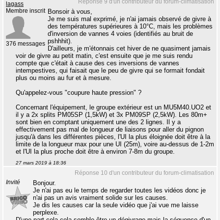
Réponse 9 d'un contributeur du forum-climatisation
lagass
Membre inscrit
Bonsoir à vous,
Je me suis mal exprimé, je n'ai jamais observé de givre à
des températures supérieures à 10°C, mais les problèmes
d'inversion de vannes 4 voies (identifiés au bruit de
pshhhit).
376 messages
D'ailleurs, je m'étonnais cet hiver de ne quasiment jamais
voir de givre au petit matin, c'est ensuite que je me suis rendu
compte que c'était à cause des ces inversions de vannes
intempestives, qui faisait que le peu de givre qui se formait fondait
plus ou moins au fur et à mesure.
Qu'appelez-vous "coupure haute pression" ?
Concernant l'équipement, le groupe extérieur est un MU5M40.UO2 et
il y a 2x splits PM05SP (1,5kW) et 3x PM09SP (2,5kW). Les 80m+
sont bien en comptant uniquement une des 2 lignes. Il y a
effectivement pas mal de longueur de liaisons pour aller du pignon
jusqu'à dans les différentes pièces, l'UI la plus éloignée doit être à la
limite de la longueur max pour une UI (25m), voire au-dessus de 1-2m
et l'UI la plus proche doit être à environ 7-8m du groupe.
27 mars 2019 à 18:36
Réponse 10 d'un contributeur du forum-climatisation
Invité
Bonjour.
Je n'ai pas eu le temps de regarder toutes les vidéos donc je
n'ai pas un avis vraiment solide sur les causes.
Je dis les causes car la seule vidéo que j'ai vue me laisse
perplexe.
D'une part cela cela semble être un dégivrage mais la séquence d'un