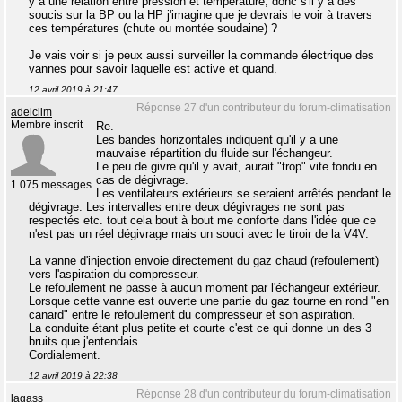
y a une relation entre pression et température, donc s'il y a des
soucis sur la BP ou la HP j'imagine que je devrais le voir à travers
ces températures (chute ou montée soudaine) ?
Je vais voir si je peux aussi surveiller la commande électrique des
vannes pour savoir laquelle est active et quand.
12 avril 2019 à 21:47
Réponse 27 d'un contributeur du forum-climatisation
adelclim
Membre inscrit
Re.
Les bandes horizontales indiquent qu'il y a une
mauvaise répartition du fluide sur l'échangeur.
Le peu de givre qu'il y avait, aurait "trop" vite fondu en
cas de dégivrage.
1 075 messages
Les ventilateurs extérieurs se seraient arrêtés pendant le
dégivrage. Les intervalles entre deux dégivrages ne sont pas
respectés etc. tout cela bout à bout me conforte dans l'idée que ce
n'est pas un réel dégivrage mais un souci avec le tiroir de la V4V.
La vanne d'injection envoie directement du gaz chaud (refoulement)
vers l'aspiration du compresseur.
Le refoulement ne passe à aucun moment par l'échangeur extérieur.
Lorsque cette vanne est ouverte une partie du gaz tourne en rond "en
canard" entre le refoulement du compresseur et son aspiration.
La conduite étant plus petite et courte c'est ce qui donne un des 3
bruits que j'entendais.
Cordialement.
12 avril 2019 à 22:38
Réponse 28 d'un contributeur du forum-climatisation
lagass