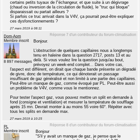
certains petits tuyaux de l"échangeur, et que suite à un dégivrage
(chaud ou inversion de la circulation de fluide), le "truc qui bloque"
disparaissait ou partait ailleurs ?
Si parfois ce truc arrivait dans la V4V, ça pourrait peut-être expliquer
ces dysfonctionnements ?
27 mars 2019 à 08:11
Réponse 7 d'un contributeur du forum-climatisation
Dom-Aom
Membre inscrit
Bonjour.
L'obstruction de quelques capillaires nous a longtemps
tenu en haleine dans la question 2717, posts 13 et au
delà. Si vous voulez lire la question jusqu'au bout,
8 897 messages
prévoyez un week-end complet... Dans votre cas,
l'aspect est différent, on dirait que chaque bande présente un dégradé
de givre, donc de température, ce qui dénoterait un passage
insuffisant de gaz généralisé et non limité à une partie des capillaires.
Peut-être un manque de gaz, comme évoqué par PL. Peut-être aussi
un problème de V4V, comme vous le mentionnez.
Pour tester l'aspect gaz, vous pouvez mettre un split en demande à
fond (consigne et ventilation) et mesurer la température de soufflage
après 15 mn. Devrait monter à au moins 55 voire 60°. Répéter avec
tous les splits en demande max.
27 mars 2019 à 10:25
Réponse 8 d'un contributeur du forum-climatisation
PL
Membre inscrit
Bonjour
"S'il y avait un manque de gaz, je pense que le