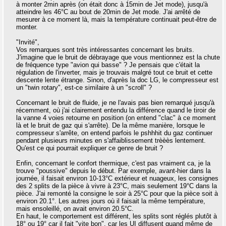
à monter 2min après (on était donc à 15min de Jet mode), jusqu'à
atteindre les 46°C au bout de 20min de Jet mode. J'ai arrêté de
mesurer à ce moment là, mais la température continuait peut-être de
monter.
"Invité",
Vos remarques sont très intéressantes concernant les bruits.
J'imagine que le bruit de débrayage que vous mentionnez est la chute
de fréquence type "avion qui basse" ? Je pensais que c'était la
régulation de l'inverter, mais je trouvais malgré tout ce bruit et cette
descente lente étrange. Sinon, d'après la doc LG, le compresseur est
un "twin rotary", est-ce similaire à un "scroll" ?
Concernant le bruit de fluide, je ne l'avais pas bien remarqué jusqu'à
récemment, où j'ai clairement entendu la différence quand le tiroir de
la vanne 4 voies retourne en position (on entend "clac" à ce moment
là et le bruit de gaz qui s'arrête). De la même manière, lorsque le
compresseur s'arrête, on entend parfois le pshhhit du gaz continuer
pendant plusieurs minutes en s'affaiblissement trèèès lentement.
Qu'est ce qui pourrait expliquer ce genre de bruit ?
Enfin, concernant le confort thermique, c'est pas vraiment ca, je la
trouve "poussive" depuis le début. Par exemple, avant-hier dans la
journée, il faisait environ 10-13°C extérieur et nuageux, les consignes
des 2 splits de la pièce à vivre à 23°C, mais seulement 19°C dans la
pièce. J'ai remonté la consigne le soir à 25°C pour que la pièce soit à
environ 20.1°. Les autres jours où il faisait la même température,
mais ensoleillé, on avait environ 20.5°C.
En haut, le comportement est différent, les splits sont réglés plutôt à
18° ou 19° car il fait "vite bon", car les UI diffusent quand même de