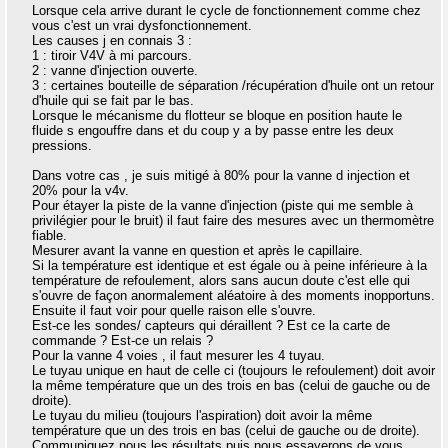
Lorsque cela arrive durant le cycle de fonctionnement comme chez
vous c'est un vrai dysfonctionnement.
Les causes j en connais 3 :
1 : tiroir V4V à mi parcours.
2 : vanne d'injection ouverte.
3 : certaines bouteille de séparation /récupération d'huile ont un retour
d'huile qui se fait par le bas.
Lorsque le mécanisme du flotteur se bloque en position haute le
fluide s engouffre dans et du coup y a by passe entre les deux
pressions.
Dans votre cas , je suis mitigé à 80% pour la vanne d injection et
20% pour la v4v.
Pour étayer la piste de la vanne d'injection (piste qui me semble à
privilégier pour le bruit) il faut faire des mesures avec un thermomètre
fiable.
Mesurer avant la vanne en question et après le capillaire.
Si la température est identique et est égale ou à peine inférieure à la
température de refoulement, alors sans aucun doute c'est elle qui
s'ouvre de façon anormalement aléatoire à des moments inopportuns.
Ensuite il faut voir pour quelle raison elle s'ouvre.
Est-ce les sondes/ capteurs qui déraillent ? Est ce la carte de
commande ? Est-ce un relais ?
Pour la vanne 4 voies , il faut mesurer les 4 tuyau.
Le tuyau unique en haut de celle ci (toujours le refoulement) doit avoir
la même température que un des trois en bas (celui de gauche ou de
droite).
Le tuyau du milieu (toujours l'aspiration) doit avoir la même
température que un des trois en bas (celui de gauche ou de droite).
Communiquez nous les résultats puis nous essayerons de vous