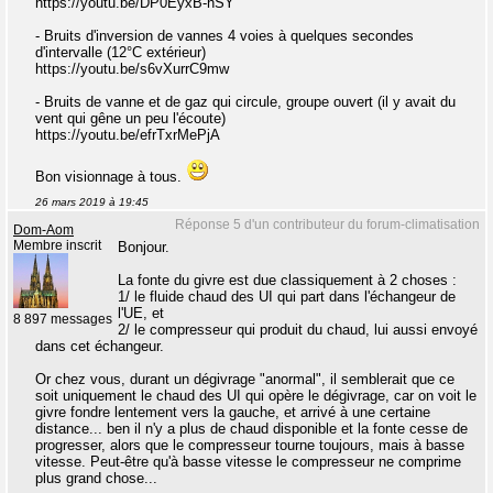
https://youtu.be/DP0EyxB-hSY
- Bruits d'inversion de vannes 4 voies à quelques secondes
d'intervalle (12°C extérieur)
https://youtu.be/s6vXurrC9mw
- Bruits de vanne et de gaz qui circule, groupe ouvert (il y avait du
vent qui gêne un peu l'écoute)
https://youtu.be/efrTxrMePjA
Bon visionnage à tous.
26 mars 2019 à 19:45
Réponse 5 d'un contributeur du forum-climatisation
Dom-Aom
Membre inscrit
Bonjour.
La fonte du givre est due classiquement à 2 choses :
1/ le fluide chaud des UI qui part dans l'échangeur de
l'UE, et
8 897 messages
2/ le compresseur qui produit du chaud, lui aussi envoyé
dans cet échangeur.
Or chez vous, durant un dégivrage "anormal", il semblerait que ce
soit uniquement le chaud des UI qui opère le dégivrage, car on voit le
givre fondre lentement vers la gauche, et arrivé à une certaine
distance... ben il n'y a plus de chaud disponible et la fonte cesse de
progresser, alors que le compresseur tourne toujours, mais à basse
vitesse. Peut-être qu'à basse vitesse le compresseur ne comprime
plus grand chose...