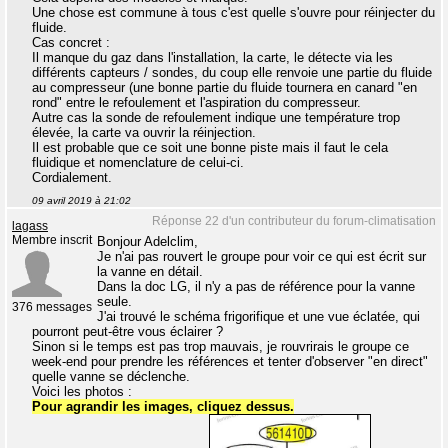
Une chose est commune à tous c'est quelle s'ouvre pour réinjecter du
fluide.
Cas concret :
Il manque du gaz dans l'installation, la carte, le détecte via les
différents capteurs / sondes, du coup elle renvoie une partie du fluide
au compresseur (une bonne partie du fluide tournera en canard "en
rond" entre le refoulement et l'aspiration du compresseur.
Autre cas la sonde de refoulement indique une température trop
élevée, la carte va ouvrir la réinjection.
Il est probable que ce soit une bonne piste mais il faut le cela
fluidique et nomenclature de celui-ci.
Cordialement.
09 avril 2019 à 21:02
Réponse 22 d'un contributeur du forum-climatisation
lagass
Membre inscrit
Bonjour Adelclim,
Je n'ai pas rouvert le groupe pour voir ce qui est écrit sur
la vanne en détail.
Dans la doc LG, il n'y a pas de référence pour la vanne
seule.
376 messages
J'ai trouvé le schéma frigorifique et une vue éclatée, qui
pourront peut-être vous éclairer ?
Sinon si le temps est pas trop mauvais, je rouvrirais le groupe ce
week-end‎ pour prendre les références et tenter d'observer "en direct"
quelle vanne se déclenche.
Voici les photos :
Pour agrandir les images, cliquez dessus.