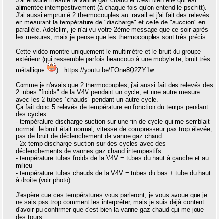
J'ai ensuite mesuré la vanne gaz chaud et c'est bien elle qui est
alimentée intempestivement (à chaque fois qu'on entend le pschitt).
J'ai aussi emprunté 2 thermocouples au travail et j'ai fait des relevés
en mesurant la température de "discharge" et celle de "succion" en
parallèle. Adelclim, je n'ai vu votre 2ème message que ce soir après
les mesures, mais je pense que les thermocouples sont très précis.
Cette vidéo montre uniquement le multimètre et le bruit du groupe
extérieur (qui ressemble parfois beaucoup à une mobylette, bruit très
métallique
) : https://youtu.be/FOne8Q2ZY1w
Comme je n'avais que 2 thermocouples, j'ai aussi fait des relevés des
2 tubes "froids" de la V4V pendant un cycle, et une autre mesure
avec les 2 tubes "chauds" pendant un autre cycle.
Ça fait donc 5 relevés de température en fonction du temps pendant
des cycles:
- température discharge suction sur une fin de cycle qui me semblait
normal: le bruit était normal, vitesse de compresseur pas trop élevée,
pas de bruit de déclenchement de vanne gaz chaud
- 2x temp discharge suction sur des cycles avec des
déclenchements de vannes gaz chaud intempestifs
- température tubes froids de la V4V = tubes du haut à gauche et au
milieu
- température tubes chauds de la V4V = tubes du bas + tube du haut
à droite (voir photo).
J'espère que ces températures vous parleront, je vous avoue que je
ne sais pas trop comment les interpréter, mais je suis déjà content
d'avoir pu confirmer que c'est bien la vanne gaz chaud qui me joue
des tours.