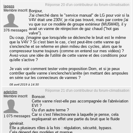
Réponse 20 d'un contributeur du forum-climatisation
lagass
Membre inscrit
Bonjour,
J'ai cherché dans le "service manual" de LG pour voir si la
V4V était une 230V, je n'ai pas trouvé, mais par contre j'ai
vu que sur ce modèle de groupe extérieur (MU5M40), il y
avait un vanne de réinjection de gaz chaud ("hot gas
376 messages
valve").
Du coup, j'imagine que lorsqu'elle se déclenche le bruit est le même
que la V4V ? Si c'est bien le cas, c'est peut-être cette vanne qui
s'enclenche et se referme en plein milieu des cycles, alors que le
compresseur tourne toujours (comme on entend sur mes vidéos) ?
Avez-vous une idée de l'utilité de cette vanne et des conditions pour
qu'elle s'active ?
Je vais voir comment tester votre proposition Dom, et si je peux
contrôler quelle vanne s'enclenche/s'arrête (en mettant des ampoules
en série sur les connecteurs de vannes ?
08 avril 2019 à 14:30
Réponse 21 d'un contributeur du forum-climatisation
adelclim
Membre inscrit
Bonsoir.
Cette vanne n'est-elle pas accompagnée de l'abréviation
EVI ?
Ou d'un autre terme ?
Car si c'est l'électrovanne à laquelle je pense, cela
1 075 messages
expliquerait en effet une partie du bruit que le fluide
générait.
Elle a plusieurs rôles à la fois : régulation, sécurité, bypass.
Cela dépend des modèles et marque.