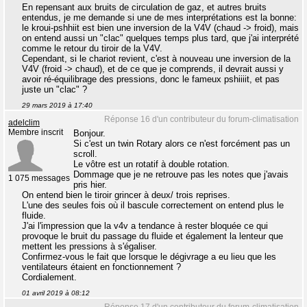
En repensant aux bruits de circulation de gaz, et autres bruits
entendus, je me demande si une de mes interprétations est la bonne:
le kroui-pshhiit est bien une inversion de la V4V (chaud -> froid), mais
on entend aussi un "clac" quelques temps plus tard, que j'ai interprété
comme le retour du tiroir de la V4V.
Cependant, si le chariot revient, c'est à nouveau une inversion de la
V4V (froid -> chaud), et de ce que je comprends, il devrait aussi y
avoir ré-équilibrage des pressions, donc le fameux pshiiiit, et pas
juste un "clac" ?
29 mars 2019 à 17:40
Réponse 16 d'un contributeur du forum-climatisation
adelclim
Membre inscrit
Bonjour.
Si c'est un twin Rotary alors ce n'est forcément pas un
scroll.
Le vôtre est un rotatif à double rotation.
Dommage que je ne retrouve pas les notes que j'avais
1 075 messages
pris hier.
On entend bien le tiroir grincer à deux/ trois reprises.
L'une des seules fois où il bascule correctement on entend plus le
fluide.
J'ai l'impression que la v4v a tendance à rester bloquée ce qui
provoque le bruit du passage du fluide et également la lenteur que
mettent les pressions à s'égaliser.
Confirmez-vous le fait que lorsque le dégivrage a eu lieu que les
ventilateurs étaient en fonctionnement ?
Cordialement.
01 avril 2019 à 08:12