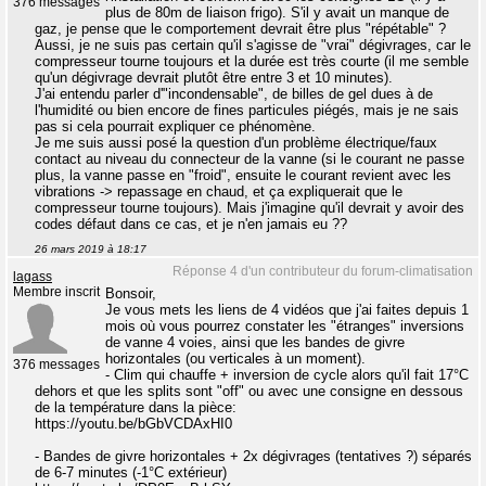
376 messages
plus de 80m de liaison frigo). S'il y avait un manque de
gaz, je pense que le comportement devrait être plus "répétable" ?
Aussi, je ne suis pas certain qu'il s'agisse de "vrai" dégivrages, car le
compresseur tourne toujours et la durée est très courte (il me semble
qu'un dégivrage devrait plutôt être entre 3 et 10 minutes).
J'ai entendu parler d'"incondensable", de billes de gel dues à de
l'humidité ou bien encore de fines particules piégés, mais je ne sais
pas si cela pourrait expliquer ce phénomène.
Je me suis aussi posé la question d'un problème électrique/faux
contact au niveau du connecteur de la vanne (si le courant ne passe
plus, la vanne passe en "froid", ensuite le courant revient avec les
vibrations -> repassage en chaud, et ça expliquerait que le
compresseur tourne toujours). Mais j'imagine qu'il devrait y avoir des
codes défaut dans ce cas, et je n'en jamais eu ??
26 mars 2019 à 18:17
Réponse 4 d'un contributeur du forum-climatisation
lagass
Membre inscrit
Bonsoir,
Je vous mets les liens de 4 vidéos que j'ai faites depuis 1
mois où vous pourrez constater les "étranges" inversions
de vanne 4 voies, ainsi que les bandes de givre
horizontales (ou verticales à un moment).
376 messages
- Clim qui chauffe + inversion de cycle alors qu'il fait 17°C
dehors et que les splits sont "off" ou avec une consigne en dessous
de la température dans la pièce:
https://youtu.be/bGbVCDAxHI0
- Bandes de givre horizontales + 2x dégivrages (tentatives ?) séparés
de 6-7 minutes (-1°C extérieur)