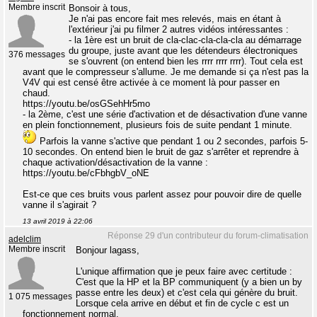
Membre inscrit
Bonsoir à tous,
Je n'ai pas encore fait mes relevés, mais en étant à
l'extérieur j'ai pu filmer 2 autres vidéos intéressantes :
- la 1ère est un bruit de cla-clac-cla-cla-cla au démarrage
du groupe, juste avant que les détendeurs électroniques
376 messages
se s'ouvrent (on entend bien les rrrr rrrr rrrr). Tout cela est
avant que le compresseur s'allume. Je me demande si ça n'est pas la
V4V qui est censé être activée à ce moment là pour passer en
chaud.
https://youtu.be/osGSehHr5mo
- la 2ème, c'est une série d'activation et de désactivation d'une vanne
en plein fonctionnement, plusieurs fois de suite pendant 1 minute.
Parfois la vanne s'active que pendant 1 ou 2 secondes, parfois 5-
10 secondes. On entend bien le bruit de gaz s'arrêter et reprendre à
chaque activation/désactivation de la vanne :
https://youtu.be/cFbhgbV_oNE
Est-ce que ces bruits vous parlent assez pour pouvoir dire de quelle
vanne il s'agirait ?
13 avril 2019 à 22:06
Réponse 29 d'un contributeur du forum-climatisation
adelclim
Membre inscrit
Bonjour lagass,
L'unique affirmation que je peux faire avec certitude :
C'est que la HP et la BP communiquent (y a bien un by
passe entre les deux) et c'est cela qui génère du bruit.
1 075 messages
Lorsque cela arrive en début et fin de cycle c est un
fonctionnement normal.