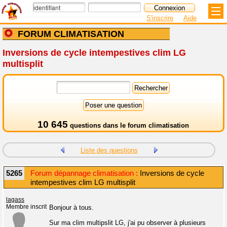
S'inscrire
Aide
FORUM CLIMATISATION
Inversions de cycle intempestives clim LG
multisplit
10 645
questions dans le
forum climatisation
Liste des questions
5265
Forum dépannage climatisation :
Inversions de cycle
intempestives clim LG multisplit
lagass
Membre inscrit
Bonjour à tous.
Sur ma clim multipslit LG, j'ai pu observer à plusieurs