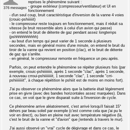
reprises le phénomène suivant :
- groupe extérieur (compresseur/ventilateur) et UI en
376 messages
fonctionnement
- d'un seul coup, bruit caractéristique d'inversion de la vanne 4 voies
(crouic-pshiiiiiit)
- le compresseur reste toujours en fonctionnement, mais il réduit sa
vitesse (le bruit ressemble alors à celui d'un avion qui passe)
- on entend le bruit de détente de gaz pendant assez longtemps
(pshhhhhhhhhhh)
- au bout d'un temps qui peut varier de 1 seconde à plusieurs
secondes, mais en général moins d'une minute, on entend le bruit du
tiroir de la vanne qui revient en position (clac), et le bruit de détente
de gaz qui s'arrête.
- en général, le compresseur remonte en fréquence un peu après.
Parfois, on peut entendre le phénomène se répéter plusieurs fois (par
exemple, crouic-pshiiiiiiiiii, après 1 seconde "clac", après 1 seconde,
à nouveau crroui-pshiiiiiiiiit, 1 seconde "clac", 1 seconde "crri-
pshiiiiiiiiit", à chaque répétition le pshiiit est de moins en moins fort).
J'ai pu observer ce phénomène alors que la batterie était légèrement
prise en givre (avec des bandes horizontales assez marquées). Dans
ce cas, on voit que le givre disparait suite à l'inversion de cycle.
Ce phénomène arrive aléatoirement, c'est arrivé lorsqu'il faisait 15°
dehors par beau soleil par exemple (c'est comme cela que j'ai pu le
voir en direct), ou bien en pleine nuit avec température négative (là,
c'est le bruit de la vanne et "d'avion" que j'entends à travers le mur).
J'ai aussi observé un "vrai" cycle de dégivrage et dans ce cas, le