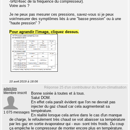
-5Hz/4sec de la fréquence du compresseur).
Votre avis ?
Je ne peux pas mesurer ces pressions, savez-vous si je peux
voir/mesurer des symptômes liés à une "basse pression" ou à une
"haute pression" ?
Pour agrandir l'image, cliquez dessus.
10 avril 2019 à 18:06
Réponse 25 d'un contributeur du forum-climatisation
adelclim
Membre inscrit
Bonne soirée à toutes et à tous.
Salut DOM.
En effet cela paraît évident que l'on ne devrait pas
injecter du gaz chaud car cela augmenterait sa
température.
1 075 messages
En réalité lorsque cela arrive dans le cas d'un manque
de charge, le refoulement très chaud se voit abaisser sa température
par les gaz en sortie évaporateur qui - eux- sont très froids. Du coup
ça empêche le compresseur de monter encore plus en température.