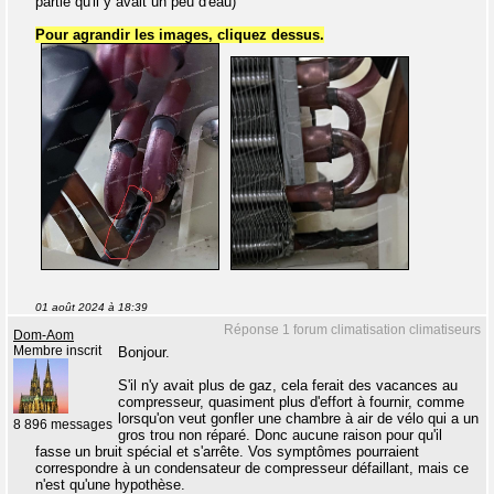
partie qu'il y avait un peu d'eau)
Pour agrandir les images, cliquez dessus.
01 août 2024 à 18:39
Réponse 1 forum climatisation climatiseurs
Dom-Aom
Membre inscrit
Bonjour.
S'il n'y avait plus de gaz, cela ferait des vacances au
compresseur, quasiment plus d'effort à fournir, comme
lorsqu'on veut gonfler une chambre à air de vélo qui a un
8 896 messages
gros trou non réparé. Donc aucune raison pour qu'il
fasse un bruit spécial et s'arrête. Vos symptômes pourraient
correspondre à un condensateur de compresseur défaillant, mais ce
n'est qu'une hypothèse.