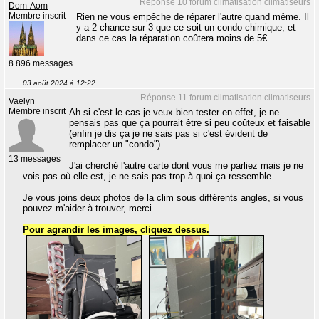
Réponse 10 forum climatisation climatiseurs
Dom-Aom
Membre inscrit
Rien ne vous empêche de réparer l'autre quand même. Il
y a 2 chance sur 3 que ce soit un condo chimique, et
dans ce cas la réparation coûtera moins de 5€.
8 896 messages
03 août 2024 à 12:22
Réponse 11 forum climatisation climatiseurs
Vaelyn
Membre inscrit
Ah si c'est le cas je veux bien tester en effet, je ne
pensais pas que ça pourrait être si peu coûteux et faisable
(enfin je dis ça je ne sais pas si c'est évident de
remplacer un "condo").
13 messages
J'ai cherché l'autre carte dont vous me parliez mais je ne
vois pas où elle est, je ne sais pas trop à quoi ça ressemble.
Je vous joins deux photos de la clim sous différents angles, si vous
pouvez m'aider à trouver, merci.
Pour agrandir les images, cliquez dessus.