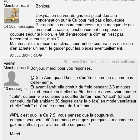
PL
Membre inscrit
Bonjour.
L'oxydation ou vert de gris est plutôt due à la
condensation sur le Cu pour moi pas d'inquiétude.
Par contre la coupure compresseur, un manque de gaz
14 162 messages
en serait la cause, fonctionnement compresseur,
coupure sécurité klixon, le fait d'entreposer la clim en n'est pas
forcement la cause, mais ?
Maintenant faire réparer un climatiseur mobile coutera plus cher que
d'en acheter un neuf, le garder pour les pièces éventuellement.
02 août 2024 à 09:49
Réponse 3 forum climatisation climatiseurs
Vaelyn
Membre inscrit
Bonjour, merci pour vos réponses.
@Dom-Aom quand la clim s'arrête elle ne se rallume pas
d'elle-même.
Et avant l'arrêt elle produit du froid pendant 2/3 minutes
13 messages
oui et ensuite soit elle s'arrête de suite après avoir comme
"calé", ou bien elle continue à souffler de l'air mais "chaud" (chaud
car celui de l'air ambiant 30 degrés dans la pièce) en mode ventilateur
et elle "cale" et s'arrête au bout de 1 à 2min.
@PL c'est quoi le Cu ? Si vous pensez que la coupure du
compresseur serait dû à un manque de gaz, pourquoi la recharger en
gaz ne suffirait pas à la remettre sur pieds ?
Merci.