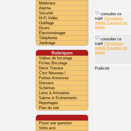
Matériaux
Alarme
Sécurité
consulter ce
Hi-Fi Vidéo
sujet
Climatiseur
mobile Equation en
Outillage
panne
Divers
Électroménager
Téléphonie
consulter ce
Jardinage
sujet
Climatiseur
mobile Equation en
panne
Rubriques
Vidéos de bricolage
Fiches Bricolage
Devis Travaux
Publicité
C'est Nouveau !
Petites Annonces
Dossiers
Schémas
Liens & Annuaires
Salons & Evènements
Reportages
Plan du site
Poser une question
Votre avis