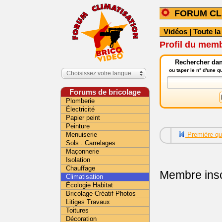
FORUM CL
Vidéos
|
Toute la
Profil du mem
Rechercher dans
ou taper le n° d'une 
Choisissez votre langue
Forums de bricolage
Plomberie
Électricité
Papier peint
Peinture
Menuiserie
Première qu
Sols . Carrelages
Maçonnerie
Isolation
Chauffage
Membre insc
Climatisation
Écologie Habitat
Bricolage Créatif Photos
Litiges Travaux
Toitures
Décoration