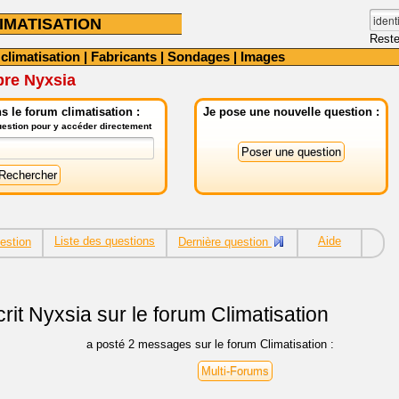
IMATISATION
Reste
 climatisation
|
Fabricants
|
Sondages
|
Images
bre Nyxsia
 le forum climatisation :
Je pose une nouvelle question :
question pour y accéder directement
Liste des questions
Aide
estion
Dernière question
rit
Nyxsia sur le forum Climatisation
a posté 2 messages sur le forum Climatisation :
Multi-Forums