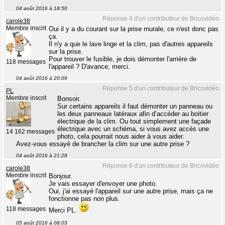
04 août 2016 à 18:50
Réponse 4 d'un contributeur de Bricovidéo
carole38
Membre inscrit
Oui il y a du courant sur la prise murale, ce n'est donc pas
ça.
Il n'y a que le lave linge et la clim, pas d'autres appareils
sur la prise.
Pour trouver le fusible, je dois démonter l'arrière de
118 messages
l'appareil ? D'avance, merci.
04 août 2016 à 20:09
Réponse 5 d'un contributeur de Bricovidéo
PL
Membre inscrit
Bonsoir.
Sur certains appareils il faut démonter un panneau ou
les deux panneaux latéraux afin d’accéder au boitier
électrique de la clim. Ou tout simplement une façade
électrique avec un schéma, si vous avez accès une
14 162 messages
photo, cela pourrait nous aider à vous aider.
Avez-vous essayé de brancher la clim sur une autre prise ?
04 août 2016 à 21:28
Réponse 6 d'un contributeur de Bricovidéo
carole38
Membre inscrit
Bonjour.
Je vais essayer d'envoyer une photo.
Oui, j'ai essayé l'appareil sur une autre prise, mais ça ne
fonctionne pas non plus.
118 messages
Merci PL.
05 août 2016 à 08:03