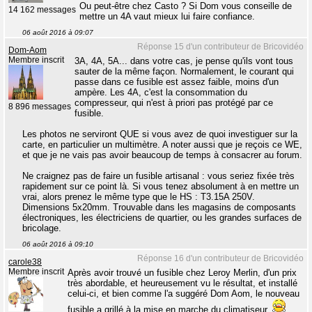
Ou peut-être chez Casto ? Si Dom vous conseille de
14 162 messages
mettre un 4A vaut mieux lui faire confiance.
06 août 2016 à 09:07
Réponse 15 d'un contributeur de Bricovidéo
Dom-Aom
Membre inscrit
3A, 4A, 5A... dans votre cas, je pense qu'ils vont tous
sauter de la même façon. Normalement, le courant qui
passe dans ce fusible est assez faible, moins d'un
ampère. Les 4A, c'est la consommation du
compresseur, qui n'est à priori pas protégé par ce
8 896 messages
fusible.
Les photos ne serviront QUE si vous avez de quoi investiguer sur la
carte, en particulier un multimètre. A noter aussi que je reçois ce WE,
et que je ne vais pas avoir beaucoup de temps à consacrer au forum.
Ne craignez pas de faire un fusible artisanal : vous seriez fixée très
rapidement sur ce point là. Si vous tenez absolument à en mettre un
vrai, alors prenez le même type que le HS : T3.15A 250V.
Dimensions 5x20mm. Trouvable dans les magasins de composants
électroniques, les électriciens de quartier, ou les grandes surfaces de
bricolage.
06 août 2016 à 09:10
Réponse 16 d'un contributeur de Bricovidéo
carole38
Membre inscrit
Après avoir trouvé un fusible chez Leroy Merlin, d'un prix
très abordable, et heureusement vu le résultat, et installé
celui-ci, et bien comme l'a suggéré Dom Aom, le nouveau
fusible a grillé à la mise en marche du climatiseur.