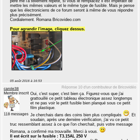
père me l'a tellement répété, si vous le remplacez il est impératif de
mettre les mêmes valeurs et le même type de fusible. Mais je pense
que les électroniciens de ce forum seront à même de vous répondre
plus précisément.
Cordialement. Romana Bricovideo.com
Pour agrandir l'image, cliquez dessus.
05 août 2016 à 16:53
Réponse 10 d'un contributeur de Bricovidéo
carole38
Membre inscrit
Oui, c'est super, c'est bien ça. Figurez-vous que j'ai
grattouillé ce petit tableau électronique assez longtemps
et ne pas voir le petit fusible bien planqué sous ce petit
film plastique.
118 messages
Je cherchais dans des coins bien plus compliqués
. Et
soudain, après une dernière vérification, j'ai vu ce petit
truc ressemblant assez à ce que l'on cherchait, puis votre message
Romana, a confirmé ma trouvaille. Merci à vous.
Il est écrit sur le fusible : T3.15AL 250 V