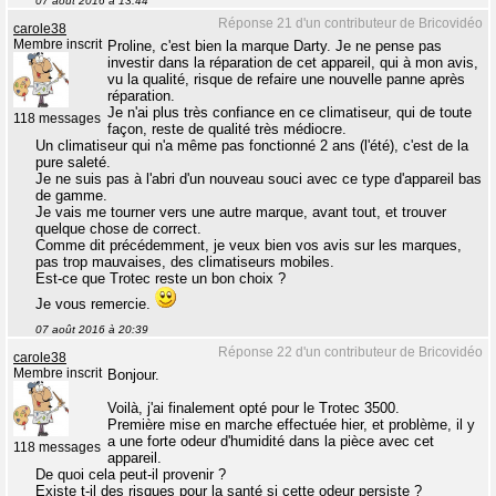
07 août 2016 à 13:44
Réponse 21 d'un contributeur de Bricovidéo
carole38
Membre inscrit
Proline, c'est bien la marque Darty. Je ne pense pas
investir dans la réparation de cet appareil, qui à mon avis,
vu la qualité, risque de refaire une nouvelle panne après
réparation.
Je n'ai plus très confiance en ce climatiseur, qui de toute
118 messages
façon, reste de qualité très médiocre.
Un climatiseur qui n'a même pas fonctionné 2 ans (l'été), c'est de la
pure saleté.
Je ne suis pas à l'abri d'un nouveau souci avec ce type d'appareil bas
de gamme.
Je vais me tourner vers une autre marque, avant tout, et trouver
quelque chose de correct.
Comme dit précédemment, je veux bien vos avis sur les marques,
pas trop mauvaises, des climatiseurs mobiles.
Est-ce que Trotec reste un bon choix ?
Je vous remercie.
07 août 2016 à 20:39
Réponse 22 d'un contributeur de Bricovidéo
carole38
Membre inscrit
Bonjour.
Voilà, j'ai finalement opté pour le Trotec 3500.
Première mise en marche effectuée hier, et problème, il y
a une forte odeur d'humidité dans la pièce avec cet
118 messages
appareil.
De quoi cela peut-il provenir ?
Existe t-il des risques pour la santé si cette odeur persiste ?