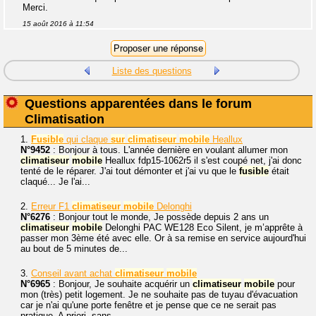
Merci.
15 août 2016 à 11:54
Liste des questions
Questions apparentées dans le forum
Climatisation
1.
Fusible
qui claque
sur
climatiseur
mobile
Heallux
N°9452
: Bonjour à tous. L'année dernière en voulant allumer mon
climatiseur
mobile
Heallux fdp15-1062r5 il s'est coupé net, j'ai donc
tenté de le réparer. J'ai tout démonter et j'ai vu que le
fusible
était
claqué... Je l'ai...
2.
Erreur F1
climatiseur
mobile
Delonghi
N°6276
: Bonjour tout le monde, Je possède depuis 2 ans un
climatiseur
mobile
Delonghi PAC WE128 Eco Silent, je m’apprête à
passer mon 3ème été avec elle. Or à sa remise en service aujourd'hui
au bout de 5 minutes de...
3.
Conseil avant achat
climatiseur
mobile
N°6965
: Bonjour, Je souhaite acquérir un
climatiseur
mobile
pour
mon (très) petit logement. Je ne souhaite pas de tuyau d'évacuation
car je n'ai qu'une porte fenêtre et je pense que ce ne serait pas
pratique. A priori, sans...