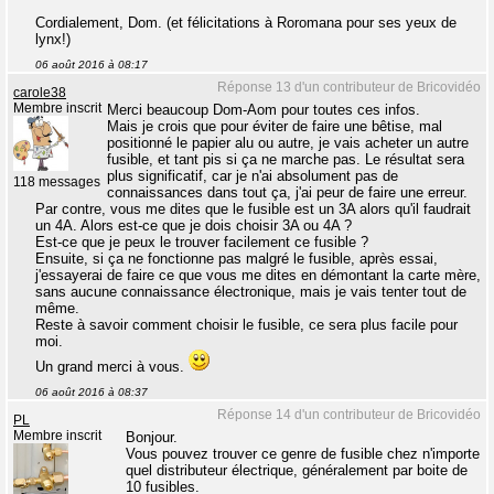
Cordialement, Dom. (et félicitations à Roromana pour ses yeux de
lynx!)
06 août 2016 à 08:17
Réponse 13 d'un contributeur de Bricovidéo
carole38
Membre inscrit
Merci beaucoup Dom-Aom pour toutes ces infos.
Mais je crois que pour éviter de faire une bêtise, mal
positionné le papier alu ou autre, je vais acheter un autre
fusible, et tant pis si ça ne marche pas. Le résultat sera
plus significatif, car je n'ai absolument pas de
118 messages
connaissances dans tout ça, j'ai peur de faire une erreur.
Par contre, vous me dites que le fusible est un 3A alors qu'il faudrait
un 4A. Alors est-ce que je dois choisir 3A ou 4A ?
Est-ce que je peux le trouver facilement ce fusible ?
Ensuite, si ça ne fonctionne pas malgré le fusible, après essai,
j'essayerai de faire ce que vous me dites en démontant la carte mère,
sans aucune connaissance électronique, mais je vais tenter tout de
même.
Reste à savoir comment choisir le fusible, ce sera plus facile pour
moi.
Un grand merci à vous.
06 août 2016 à 08:37
Réponse 14 d'un contributeur de Bricovidéo
PL
Membre inscrit
Bonjour.
Vous pouvez trouver ce genre de fusible chez n'importe
quel distributeur électrique, généralement par boite de
10 fusibles.