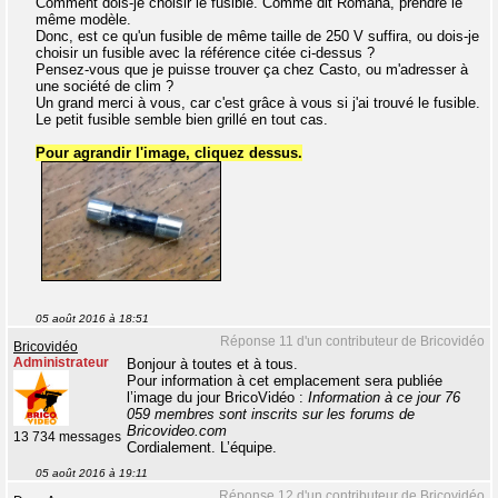
Comment dois-je choisir le fusible. Comme dit Romana, prendre le
même modèle.
Donc, est ce qu'un fusible de même taille de 250 V suffira, ou dois-je
choisir un fusible avec la référence citée ci-dessus ?
Pensez-vous que je puisse trouver ça chez Casto, ou m'adresser à
une société de clim ?
Un grand merci à vous, car c'est grâce à vous si j'ai trouvé le fusible.
Le petit fusible semble bien grillé en tout cas.
Pour agrandir l'image, cliquez dessus.
05 août 2016 à 18:51
Réponse 11 d'un contributeur de Bricovidéo
Bricovidéo
Administrateur
Bonjour à toutes et à tous.
Pour information à cet emplacement sera publiée
l’image du jour BricoVidéo :
Information à ce jour 76
059 membres sont inscrits sur les forums de
Bricovideo.com
13 734 messages
Cordialement. L’équipe.
05 août 2016 à 19:11
Réponse 12 d'un contributeur de Bricovidéo