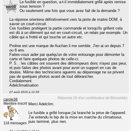
Le fusible en question, a-t-il immédiatement grillé après remise
sous tension ?
Ou seulement une fois que vous avez fait de la demande ?
La réponse orientera définitivement vers la piste de maitre DOM, à
savoir un court-circuit.
Ces fusibles protègent la partie commande et lorsqu'ils grillent cela
est dû à un élément qui est en court-circuit, un relais par exemple. Un
câble qui a frotté et qui touche un autre etc.
Proline est une marque de Auchan il me semble. J'en ai un depuis 7
ou 8 ans.
Faites-vous aider par quelqu'un de votre entourage pour démonter la
carte et faire quelques photos de celle-ci.
P. S. : les câbles ont souvent des détrompeurs donc n'ayez pas peur,
et puis faites des photos avant pour avoir un support en cas de
doutes. Même des techniciens aguerris au dépannage ne se privent
pas de quelques photos avant de tout débrancher.
Cordialement.
Adelclimatisation
07 août 2016 à 12:35
Réponse 20 d'un contributeur de Bricovidéo
carole38
Membre inscrit
Merci Adelclim.
Le fusible a grillé lorsque j'ai branché la prise de l'appareil.
J'ai entendu le bip de la mise en marche du climatiseur,
puis terminé, plus rien.
118 messages