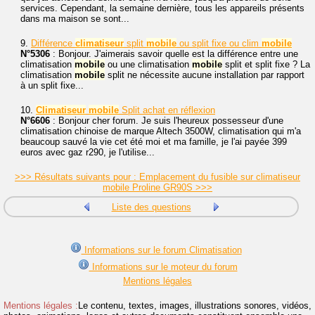
services. Cependant, la semaine dernière, tous les appareils présents
dans ma maison se sont...
9.
Différence
climatiseur
split
mobile
ou split fixe ou clim
mobile
N°5306
: Bonjour. J'aimerais savoir quelle est la différence entre une
climatisation
mobile
ou une climatisation
mobile
split et split fixe ? La
climatisation
mobile
split ne nécessite aucune installation par rapport
à un split fixe...
10.
Climatiseur
mobile
Split achat en réflexion
N°6606
: Bonjour cher forum. Je suis l'heureux possesseur d'une
climatisation chinoise de marque Altech 3500W, climatisation qui m'a
beaucoup sauvé la vie cet été moi et ma famille, je l'ai payée 399
euros avec gaz r290, je l'utilise...
>>> Résultats suivants pour : Emplacement du fusible sur climatiseur
mobile Proline GR90S >>>
Liste des questions
Informations sur le forum Climatisation
Informations sur le moteur du forum
Mentions légales
Mentions légales :
Le contenu, textes, images, illustrations sonores, vidéos,