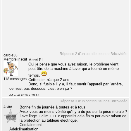
Réponse 2 d'un contributeur de Bricovidéo
carole38
Membre inscrit
Merci PL.
Oui je pense que vous avez raison, le problème vient
peut-être de la machine à laver qui a tourné en même
temps.
118 messages
Cette clim n'a que 2 ans.
Donc, si fusible il y a, il faut ouvrir l'appareil par l'arrière,
ce n'est pas dessous, c'est bien ça ?
04 août 2016 à 18:15
Réponse 3 d'un contributeur de Bricovidéo
Invité
Bonne fin de journée à toutes et à tous.
Avez-vous au moins vérifié qu'il y a du jus sur la prise murale ?
Lave linge + clim +++ x appareils cela finira par avoir raison de
la protection au tableau électrique.
Cordialement.
Adelclimatisation