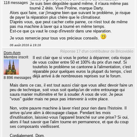
118 messages
Je suis bien dégoûtée quand même, il n'aura même pas
tourné 2 étés. Vive Proline, marque Darty.
Alors quoi faire, car j'imagine bien que suivant le problème, je risque
de payer la réparation plus chère que le climatiseur.
D'après vous, que peut cacher cette panne, ce n'est tout de même
pas ma machine à laver qui a tourné en même temps.
Est-ce que ça vaut le coup d'investir dans une réparation.
Je vous remercie pour tous vos précieux conseils.
06 août 2016 à 19:16
Réponse 17 d'un contributeur de Bricovidéo
Dom-Aom
Membre inscrit
Il est clair que si vous le portez à dépanner, cela risque
de vous coûter entre 50 et 100% du prix d'un neuf. Si
toutefois le problème se cantonne à l'alimentation, c'est
réparable pour quelques euros la plupart du temps, c'est
déjà arrivé à de nombreuses reprises sur le forum.
8 896 messages
Mais dans ce cas, il est tout aussi clair que vous allez devoir faire un
peu de technique, soit vous soit quelqu'un de votre entourage qui
saura manier multimètre et fer à souder. A vous de voir. Je peux
"vous" guider mais ne peux pas intervenir à votre place.
Non, votre pauvre machine à laver n'est pour rien dans l'histoire. Il
arrive qu'une alim à découpage claque. Pendant les mois
d'inutilisation, laissiez-vous l'appareil branché sur une prise? Si oui,
alors il faut savoir que l'alim tourne en permanence, et que du coup
ses composants vieillissent.
Cordialement, Dom.