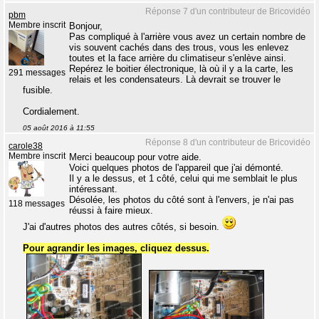
Réponse 7 d'un contributeur de Bricovidéo
pbm
Membre inscrit
Bonjour,
Pas compliqué à l'arrière vous avez un certain nombre de
vis souvent cachés dans des trous, vous les enlevez
toutes et la face arrière du climatiseur s'enlève ainsi.
Repérez le boitier électronique, là où il y a la carte, les
291 messages
relais et les condensateurs. Là devrait se trouver le
fusible.
Cordialement.
05 août 2016 à 11:55
Réponse 8 d'un contributeur de Bricovidéo
carole38
Membre inscrit
Merci beaucoup pour votre aide.
Voici quelques photos de l'appareil que j'ai démonté.
Il y a le dessus, et 1 côté, celui qui me semblait le plus
intéressant.
Désolée, les photos du côté sont à l'envers, je n'ai pas
118 messages
réussi à faire mieux.
J'ai d'autres photos des autres côtés, si besoin.
Pour agrandir les images, cliquez dessus.