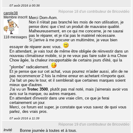
07 août 2016 à 00:36
Réponse 18 d'un contributeur de Bricovidéo
carole38
Membre inscrit
Merci Dom-Aom.
Non il n'était pas branché les mois de non utilisation, je
pense donc que c'est un produit de mauvaise qualité.
Malheureusement, en ce qui me concerne, je ne saurai
pas le réparer, et je n'ai pas le matériel nécessaire.
118 messages
Si j'arrive à me procurer un multimètre, je veux bien
essayer de réparer avec vous.
En attendant, je vais tout de même être obligée de réinvestir dans un
nouveau climatiseur mobile, si je ne veux pas faire subir à ma Chow
Chow âgée, la chaleur insupportable de certains jours d'été, qui la
"plombe" radicalement.
Et je pense que sur cet achat, vous pourrez m'aider aussi, afin de ne
pas recommencer 2 fois la même erreur en achetant n'importe quoi.
J'ai fait un peu le tour, et il semblerait que certaines marques soient
mieux que d'autres.
J'ai vu un
Trotec
3500
, plutôt pas mal noté, mais j'aimerais avoir vos
avis sur la marque, ou autres marques.
En attendant d'investir dans une vraie clim, ce que je ferai
certainement un jour.
Merci, ce forum est super, je constate que vous savez de quoi vous
parlez, des vrais pros.
07 août 2016 à 11:39
Réponse 19 d'un contributeur de Bricovidéo
Invité
Bonne journée à toutes et à tous.