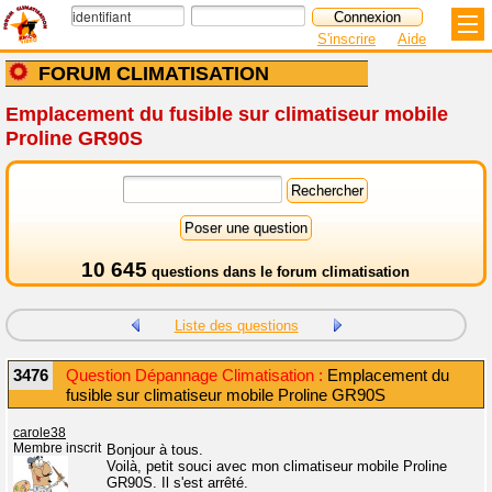
S'inscrire
Aide
FORUM CLIMATISATION
Emplacement du fusible sur climatiseur mobile
Proline GR90S
10 645
questions dans le
forum climatisation
Liste des questions
3476
Question Dépannage Climatisation :
Emplacement du
fusible sur climatiseur mobile Proline GR90S
carole38
Membre inscrit
Bonjour à tous.
Voilà, petit souci avec mon climatiseur mobile Proline
GR90S. Il s'est arrêté.