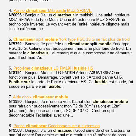
4.
Panne
climatiseur
Mitsubishi MUZ-SF25VE
N°6093
: Bonjour. J'ai un
climatiseur
Mitsubishi. Une unité intérieure
MSZ-SF25VE de type Mural Une unité extérieure MUZ-SF25VE de
technologie Inverter. Le voyant vert de l'unité intérieure clignote mais
l'unité extérieure ne...
5.
Climatiseur
split
mobile
York type PSC 15 G ne fait plus de froid
N°5392
: Bonsoir, Je possède un
climatiseur
split
mobile
York type
PSC 15 G. Celui-ci s'est brusquement mis à ne plus faire de froid. En
ouvrant le
climatiseur
, j'ai remarqué que le compresseur ne démarrait
pas. Il est froid. Au...
6.
Problème
climatiseur
LG FM19H
fusible
HS
N°8194
: Bonjour. Ma clim LG FM19H Artcool A3UW186FAO ne
fonctionne plus. Démarrage, voyant vert split Artcool panne CH5.
Fusible
sur
la carte de l'unité extérieure HS. Ce
fusible
est soudé, j'ai
soudé en parallèle un
fusible
...
7.
Aide choix
climatiseur
mobile
N°1980
: Bonjour, Je m'oriente vers l'achat d'un
climatiseur
mobile
pour rafraichir successivement mon T2 de 30m² (salon) et 12m²
(chambre). Je pense acheter ça SCDF 137 C : C'est un split
déconnectable Technibel avec une...
8.
Panne
climatiseur
Goodhome suite à surtension
N°9508
: Bonjour. J'ai un
climatiseur
Goodhome de chez Castorama
que j'ai acheté l'an dernier et qui m'a rendu jusqu'à présent de bons