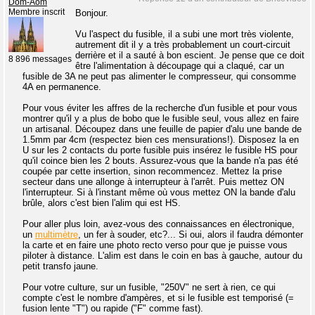
Dom-Aom
Membre inscrit
Bonjour.
Vu l'aspect du fusible, il a subi une mort très violente,
autrement dit il y a très probablement un court-circuit
derrière et il a sauté à bon escient. Je pense que ce doit
8 896 messages
être l'alimentation à découpage qui a claqué, car un
fusible de 3A ne peut pas alimenter le compresseur, qui consomme
4A en permanence.
Pour vous éviter les affres de la recherche d'un fusible et pour vous
montrer qu'il y a plus de bobo que le fusible seul, vous allez en faire
un artisanal. Découpez dans une feuille de papier d'alu une bande de
1.5mm par 4cm (respectez bien ces mensurations!). Disposez la en
U sur les 2 contacts du porte fusible puis insérez le fusible HS pour
qu'il coince bien les 2 bouts. Assurez-vous que la bande n'a pas été
coupée par cette insertion, sinon recommencez. Mettez la prise
secteur dans une allonge à interrupteur à l'arrêt. Puis mettez ON
l'interrupteur. Si à l'instant même où vous mettez ON la bande d'alu
brûle, alors c'est bien l'alim qui est HS.
Pour aller plus loin, avez-vous des connaissances en électronique,
un
multimètre
, un fer à souder, etc?... Si oui, alors il faudra démonter
la carte et en faire une photo recto verso pour que je puisse vous
piloter à distance. L'alim est dans le coin en bas à gauche, autour du
petit transfo jaune.
Pour votre culture, sur un fusible, "250V" ne sert à rien, ce qui
compte c'est le nombre d'ampères, et si le fusible est temporisé (=
fusion lente "T") ou rapide ("F" comme fast).