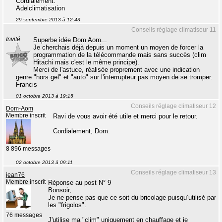
Cordialement.
Adelclimatisation
29 septembre 2013 à 12:43
Conseils réglage climatiseur 11
Invité
Superbe idée Dom Aom...
Je cherchais déjà depuis un moment un moyen de forcer la
programmation de la télécommande mais sans succès (clim
Hitachi mais c'est le même principe).
Merci de l'astuce, réalisée proprement avec une indication
genre "hors gel" et "auto" sur l'interrupteur pas moyen de se tromper.
Francis
01 octobre 2013 à 19:15
Conseils réglage climatiseur 12
Dom-Aom
Membre inscrit
Ravi de vous avoir été utile et merci pour le retour.
Cordialement, Dom.
8 896 messages
02 octobre 2013 à 09:11
Conseils réglage climatiseur 13
jean76
Membre inscrit
Réponse au post N° 9
Bonsoir,
Je ne pense pas que ce soit du bricolage puisqu’utilisé par
les "frigolos".
76 messages
J'utilise ma "clim" uniquement en chauffage et je