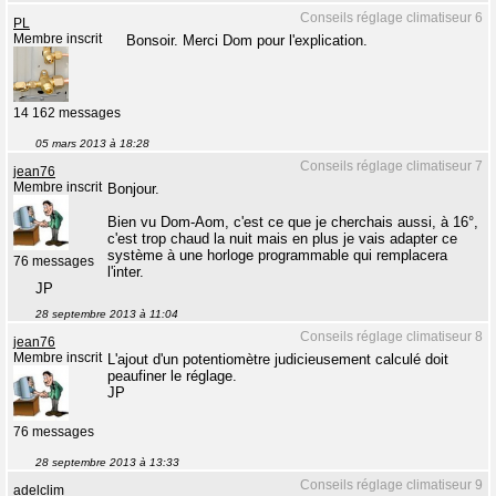
Conseils réglage climatiseur 6
PL
Membre inscrit
Bonsoir. Merci Dom pour l'explication.
14 162 messages
05 mars 2013 à 18:28
Conseils réglage climatiseur 7
jean76
Membre inscrit
Bonjour.
Bien vu Dom-Aom, c'est ce que je cherchais aussi, à 16°,
c'est trop chaud la nuit mais en plus je vais adapter ce
système à une horloge programmable qui remplacera
76 messages
l'inter.
JP
28 septembre 2013 à 11:04
Conseils réglage climatiseur 8
jean76
Membre inscrit
L'ajout d'un potentiomètre judicieusement calculé doit
peaufiner le réglage.
JP
76 messages
28 septembre 2013 à 13:33
Conseils réglage climatiseur 9
adelclim