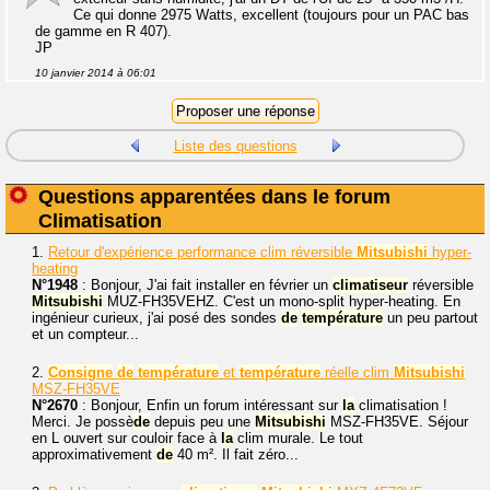
Ce qui donne 2975 Watts, excellent (toujours pour un PAC bas
de gamme en R 407).
JP
10 janvier 2014 à 06:01
Liste des questions
Questions apparentées dans le forum
Climatisation
1.
Retour d'expérience performance clim réversible
Mitsubishi
hyper-
heating
N°1948
: Bonjour, J'ai fait installer en février un
climatiseur
réversible
Mitsubishi
MUZ-FH35VEHZ. C'est un mono-split hyper-heating. En
ingénieur curieux, j'ai posé des sondes
de
température
un peu partout
et un compteur...
2.
Consigne
de
température
et
température
réelle clim
Mitsubishi
MSZ-FH35VE
N°2670
: Bonjour, Enfin un forum intéressant sur
la
climatisation !
Merci. Je possè
de
depuis peu une
Mitsubishi
MSZ-FH35VE. Séjour
en L ouvert sur couloir face à
la
clim murale. Le tout
approximativement
de
40 m². Il fait zéro...