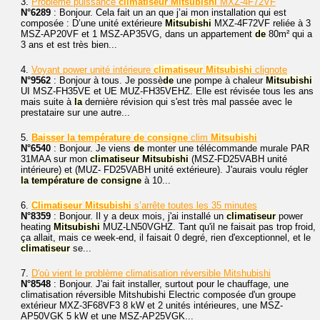
3.
Problème puissance
climatiseur
Mitsubishi
MXZ-4F72VF
N°6289
: Bonjour. Cela fait un an que j’ai mon installation qui est
composée : D’une unité extérieure
Mitsubishi
MXZ-4F72VF reliée à 3
MSZ-AP20VF et 1 MSZ-AP35VG, dans un appartement
de
80m² qui a
3 ans et est très bien...
4.
Voyant power unité intérieure
climatiseur
Mitsubishi
clignote
N°9562
: Bonjour à tous. Je possè
de
une pompe à chaleur
Mitsubishi
UI MSZ-FH35VE et UE MUZ-FH35VEHZ. Elle est révisée tous les ans
mais suite à
la
dernière révision qui s'est très mal passée avec le
prestataire sur une autre...
5.
Baisser
la
température
de
consigne
clim
Mitsubishi
N°6540
: Bonjour. Je viens
de
monter une télécommande murale PAR
31MAA sur mon
climatiseur
Mitsubishi
(MSZ-FD25VABH unité
intérieure) et (MUZ- FD25VABH unité extérieure). J'aurais voulu régler
la
température
de
consigne
à 10...
6.
Climatiseur
Mitsubishi
s’arrête toutes les 35 minutes
N°8359
: Bonjour. Il y a deux mois, j'ai installé un
climatiseur
power
heating
Mitsubishi
MUZ-LN50VGHZ. Tant qu'il ne faisait pas trop froid,
ça allait, mais ce week-end, il faisait 0 degré, rien d'exceptionnel, et le
climatiseur
se...
7.
D'où vient le problème climatisation réversible Mitshubishi
N°8548
: Bonjour. J'ai fait installer, surtout pour le chauffage, une
climatisation réversible Mitshubishi Electric composée d'un groupe
extérieur MXZ-3F68VF3 8 kW et 2 unités intérieures, une MSZ-
AP50VGK 5 kW et une MSZ-AP25VGK...