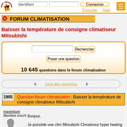
S'inscrire
Aide
FORUM CLIMATISATION
Baisser la température de consigne climatiseur
Mitsubishi
10 645
questions dans le
forum climatisation
Liste des questions
1905
Question forum climatisation :
Baisser la température de
consigne climatiseur Mitsubishi
maverdure
Membre inscrit
Bonjour,
Je possède une clim Mitsubishi Climatiseur hyper heating