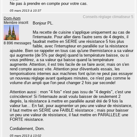
Ne pas à prendre en compte pour votre cas.
05 mars 2013 à 10:37
Conseils réglage climatiseur 5
Dom-Aom
Membre inscrit
Bonjour PL.
Ma recette de cuisine s'applique uniquement au cas de
l'internaute. Pour aller dans l'autre sens de 4 degrés, il
faudrait mettre en SERIE une résistance 5 fois plus
8 896 messages
faible, avec l'interrupteur en parallèle sur la résistance
ajoutée. Bien se rappeler en tous cas qu'une thermistance a sa valeur
qui augmente (de 5% par degré) quand la température baisse, ou si
vous préférez, a sa valeur qui baisse quand la température
augmente. Attention, il est très facile de se faire avoir, mais on s'en
rend compte assez vite. Attention pour d'éventuels essais, les
temporisations internes aux machines font qu'on ne peut pas essayer
un nouveau réglage avant quelques minutes, ce n'est pas comme le
volume d'un ampli que l'on peut changer 2 fois par seconde!
Attention aussi : mon "4 fois" n'est pas issu de "4 degrés", c'est une
coïncidence! Si l'internaute avait voulu baisser de seulement 2
degrés, la résistance à mettre en parallèle aurait été de 9 fois la
valeur lue... En fait, pour augmenter un peu une valeur de résistance,
il faut mettre en SERIE une FAIBLE résistance ; mais pour baisser
un peu une valeur de résistance, il faut mettre en PARALLELE une
FORTE résistance.
Cordialement, Dom.
05 mars 2013 à 13:02