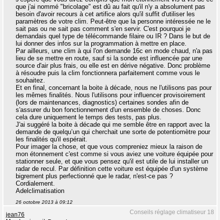
que j'ai nommé "bricolage" est dû au fait qu'il n'y a absolument pas
besoin d'avoir recours à cet artifice alors qu'il suffit d'utiliser les
paramètres de votre clim. Peut-être que la personne intéressée ne le
sait pas ou ne sait pas comment s'en servir. C'est pourquoi je
demandais quel type de télécommande filaire ou IR ? Dans le but de
lui donner des infos sur la programmation à mettre en place.
Par ailleurs, une clim à qui l'on demande 16c en mode chaud, n'a pas
lieu de se mettre en route, sauf si la sonde est influencée par une
source d'air plus frais, ou elle est en dérive négative. Donc problème
à résoudre puis la clim fonctionnera parfaitement comme vous le
souhaitez.
Et en final, concernant la boite à décade, nous ne l'utilisons pas pour
les mêmes finalités. Nous l'utilisons pour influencer provisoirement
(lors de maintenances, diagnostics) certaines sondes afin de
s'assurer du bon fonctionnement d'un ensemble de choses. Donc
cela dure uniquement le temps des tests, pas plus.
J'ai suggéré la boite à décade qui me semble être en rapport avec la
demande de quelqu’un qui cherchait une sorte de potentiomètre pour
les finalités qu'il espérait.
Pour imager la chose, et que vous compreniez mieux la raison de
mon étonnement c'est comme si vous aviez une voiture équipée pour
stationner seule, et que vous pensez qu'il est utile de lui installer un
radar de recul. Par définition cette voiture est équipée d'un système
bigrement plus perfectionné que le radar, n'est-ce pas ?
Cordialement.
Adelclimatisation
26 octobre 2013 à 09:12
Conseils réglage climatiseur 18
jean76