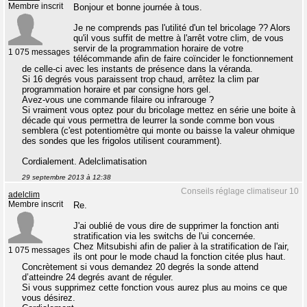
Membre inscrit
Bonjour et bonne journée à tous.
Je ne comprends pas l'utilité d'un tel bricolage ?? Alors
qu'il vous suffit de mettre à l'arrêt votre clim, de vous
servir de la programmation horaire de votre
1 075 messages
télécommande afin de faire coïncider le fonctionnement
de celle-ci avec les instants de présence dans la véranda.
Si 16 degrés vous paraissent trop chaud, arrêtez la clim par
programmation horaire et par consigne hors gel.
Avez-vous une commande filaire ou infrarouge ?
Si vraiment vous optez pour du bricolage mettez en série une boite à
décade qui vous permettra de leurrer la sonde comme bon vous
semblera (c'est potentiomètre qui monte ou baisse la valeur ohmique
des sondes que les frigolos utilisent couramment).
Cordialement. Adelclimatisation
29 septembre 2013 à 12:38
Conseils réglage climatiseur 10
adelclim
Membre inscrit
Re.
J'ai oublié de vous dire de supprimer la fonction anti
stratification via les switchs de l'ui concernée.
Chez Mitsubishi afin de palier à la stratification de l'air,
1 075 messages
ils ont pour le mode chaud la fonction citée plus haut.
Concrètement si vous demandez 20 degrés la sonde attend
d’atteindre 24 degrés avant de réguler.
Si vous supprimez cette fonction vous aurez plus au moins ce que
vous désirez.