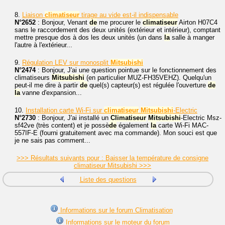
8.
Liaison
climatiseur
tirage au vide est-il indispensable
N°2652
: Bonjour, Venant
de
me procurer le
climatiseur
Airton H07C4
sans le raccordement des deux unités (extérieur et intérieur), comptant
mettre presque dos à dos les deux unités (un dans
la
salle à manger
l'autre à l'extérieur...
9.
Régulation LEV sur monosplit
Mitsubishi
N°2474
: Bonjour, J'ai une question pointue sur le fonctionnement des
climatiseurs
Mitsubishi
(en particulier MUZ-FH35VEHZ). Quelqu'un
peut-il me dire à partir
de
quel(s) capteur(s) est régulée l'ouverture
de
la
vanne d'expansion...
10.
Installation carte Wi-Fi sur
climatiseur
Mitsubishi
-Electric
N°2730
: Bonjour, J'ai installé un
Climatiseur
Mitsubishi
-Electric Msz-
sf42ve (très content) et je possè
de
également
la
carte Wi-Fi MAC-
557IF-E (fourni gratuitement avec ma commande). Mon souci est que
je ne sais pas comment...
>>> Résultats suivants pour : Baisser la température de consigne
climatiseur Mitsubishi >>>
Liste des questions
Informations sur le forum Climatisation
Informations sur le moteur du forum