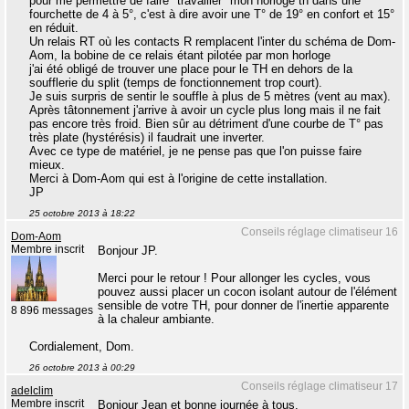
pour me permettre de faire "travailler" mon horloge th dans une
fourchette de 4 à 5°, c'est à dire avoir une T° de 19° en confort et 15°
en réduit.
Un relais RT où les contacts R remplacent l'inter du schéma de Dom-
Aom, la bobine de ce relais étant pilotée par mon horloge
j'ai été obligé de trouver une place pour le TH en dehors de la
soufflerie du split (temps de fonctionnement trop court).
Je suis surpris de sentir le souffle à plus de 5 mètres (vent au max).
Après tâtonnement j'arrive à avoir un cycle plus long mais il ne fait
pas encore très froid. Bien sûr au détriment d'une courbe de T° pas
très plate (hystérésis) il faudrait une inverter.
Avec ce type de matériel, je ne pense pas que l'on puisse faire
mieux.
Merci à Dom-Aom qui est à l'origine de cette installation.
JP
25 octobre 2013 à 18:22
Conseils réglage climatiseur 16
Dom-Aom
Membre inscrit
Bonjour JP.
Merci pour le retour ! Pour allonger les cycles, vous
pouvez aussi placer un cocon isolant autour de l'élément
sensible de votre TH, pour donner de l'inertie apparente
8 896 messages
à la chaleur ambiante.
Cordialement, Dom.
26 octobre 2013 à 00:29
Conseils réglage climatiseur 17
adelclim
Membre inscrit
Bonjour Jean et bonne journée à tous.