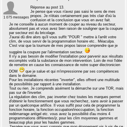
Réponse au post 13.
Je pense que vous n'avez pas saisi le sens de mes
propos. Je n'étais certainement pas très clair d'où la
1 075 messages
confusion et la conclusion que vous en avez fait.
Je ne conseille à aucun moment de couper au niveau du secteur,
absolument pas.et vous avez bien raison de souligner que la coupure
par secteur est du bricolage.
J'aurai dû dire alors qu'il vous suffit "POUR " mettre à l'arrêt votre
clim, de vous servir de la programmation horaire etc.. Méaculpa.
C'est vrai que la tournure de mes propos laisse comprendre que je
suggère la coupure par l'alimentation secteur.
Il n'y a pas besoin de modifier l'installation pour parvenir aux résultats
escomptés voilà la substance de mon intervention. Loin de moi l'idée
de remettre en cause les connaissance de notre super électronicien
DOM
que je salue et qui m'impressionne par ses compétences
dans le domaine.
Pour les installations récentes "inverter", elles offrent une multitude
de possibilités par rapport à une installation.
Tout ou rien. Je comprends aisément la démarche sur une TOR, mais
pas sur de l'inverter.
La régulation des clim, pac inverter chez toutes les marques permet
d'obtenir le fonctionnement que vous recherchez, sans avoir à passer
par un quelconque artifice. Il vous suffit pour cela de programmer la
fonction horaire, la fonction occupation/inoccupation, la fonction
redémarrage antigel etc. vous avez la possibilité d'au moins 4
programmations différentes/jr, pour les clim moyennes gammes et
beaucoup plus pour les hautes gammes.
J'espère que vous avez compris que mon étonnement vis à vis de ce