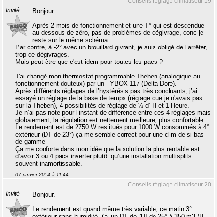
Conseils réglage climatiseur 19
Invité
Bonjour.
Après 2 mois de fonctionnement et une T° qui est descendue
au dessous de zéro, pas de problèmes de dégivrage, donc je
reste sur le même schéma.
Par contre, à -2° avec un brouillard givrant, je suis obligé de l’arrêter,
trop de dégivrages.
Mais peut-être que c'est idem pour toutes les pacs ?
J'ai changé mon thermostat programmable Theben (analogique au
fonctionnement douteux) par un TYBOX 117 (Delta Dore).
Après différents réglages de l’hystérésis pas très concluants, j’ai
essayé un réglage de la base de temps (réglage que je n'avais pas
sur la Theben), 4 possibilités de réglage de ¼ d’ H et 1 Heure.
Je n’ai pas note pour l’instant de différence entre ces 4 réglages mais
globalement, la régulation est nettement meilleure, plus confortable
Le rendement est de 2750 W restitués pour 1000 W consommés à 4°
extérieur (DT de 23°) ça me semble correct pour une clim de si bas
de gamme.
Ça me conforte dans mon idée que la solution la plus rentable est
d’avoir 3 ou 4 pacs inverter plutôt qu’une installation multisplits
souvent inamortissable.
07 janvier 2014 à 11:44
Conseils réglage climatiseur 20
Invité
Bonjour.
Le rendement est quand même très variable, ce matin 3°
extérieur sans humidité, j'ai un DT de l'UI de 25° à 350 m3 /H.