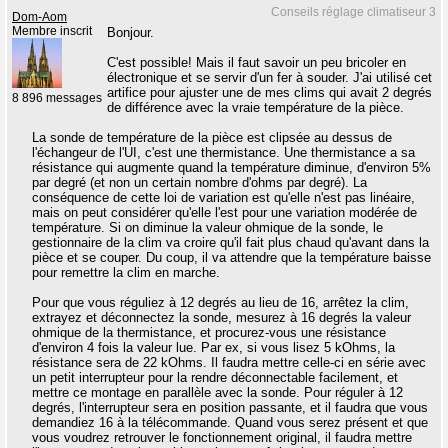
Conseils réglage climatiseur 3
Dom-Aom
Membre inscrit
Bonjour.
C'est possible! Mais il faut savoir un peu bricoler en
électronique et se servir d'un fer à souder. J'ai utilisé cet
artifice pour ajuster une de mes clims qui avait 2 degrés
8 896 messages
de différence avec la vraie température de la pièce.
La sonde de température de la pièce est clipsée au dessus de
l'échangeur de l'UI, c'est une thermistance. Une thermistance a sa
résistance qui augmente quand la température diminue, d'environ 5%
par degré (et non un certain nombre d'ohms par degré). La
conséquence de cette loi de variation est qu'elle n'est pas linéaire,
mais on peut considérer qu'elle l'est pour une variation modérée de
température. Si on diminue la valeur ohmique de la sonde, le
gestionnaire de la clim va croire qu'il fait plus chaud qu'avant dans la
pièce et se couper. Du coup, il va attendre que la température baisse
pour remettre la clim en marche.
Pour que vous réguliez à 12 degrés au lieu de 16, arrêtez la clim,
extrayez et déconnectez la sonde, mesurez à 16 degrés la valeur
ohmique de la thermistance, et procurez-vous une résistance
d'environ 4 fois la valeur lue. Par ex, si vous lisez 5 kOhms, la
résistance sera de 22 kOhms. Il faudra mettre celle-ci en série avec
un petit interrupteur pour la rendre déconnectable facilement, et
mettre ce montage en parallèle avec la sonde. Pour réguler à 12
degrés, l'interrupteur sera en position passante, et il faudra que vous
demandiez 16 à la télécommande. Quand vous serez présent et que
vous voudrez retrouver le fonctionnement original, il faudra mettre