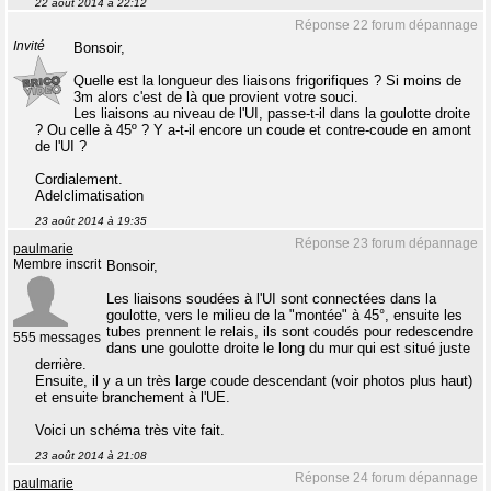
22 août 2014 à 22:12
Réponse 22 forum dépannage
Invité
Bonsoir,
Quelle est la longueur des liaisons frigorifiques ? Si moins de
3m alors c'est de là que provient votre souci.
Les liaisons au niveau de l'UI, passe-t-il dans la goulotte droite
? Ou celle à 45º ? Y a-t-il encore un coude et contre-coude en amont
de l'UI ?
Cordialement.
Adelclimatisation
23 août 2014 à 19:35
Réponse 23 forum dépannage
paulmarie
Membre inscrit
Bonsoir,
Les liaisons soudées à l'UI sont connectées dans la
goulotte, vers le milieu de la "montée" à 45°, ensuite les
tubes prennent le relais, ils sont coudés pour redescendre
555 messages
dans une goulotte droite le long du mur qui est situé juste
derrière.
Ensuite, il y a un très large coude descendant (voir photos plus haut)
et ensuite branchement à l'UE.
Voici un schéma très vite fait.
23 août 2014 à 21:08
Réponse 24 forum dépannage
paulmarie