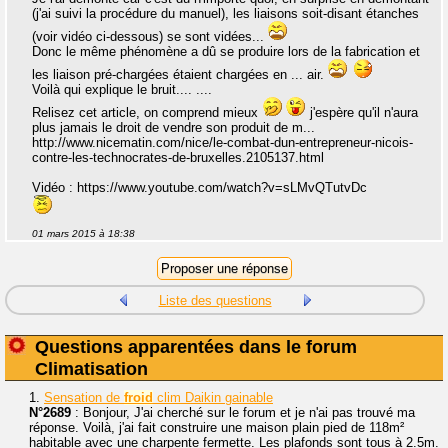
(j'ai suivi la procédure du manuel), les liaisons soit-disant étanches
(voir vidéo ci-dessous) se sont vidées...
Donc le même phénomène a dû se produire lors de la fabrication et
les liaison pré-chargées étaient chargées en ... air.
Voilà qui explique le bruit.... ....
Relisez cet article, on comprend mieux
j'espère qu'il n'aura
plus jamais le droit de vendre son produit de m...
http://www.nicematin.com/nice/le-combat-dun-entrepreneur-nicois-
contre-les-technocrates-de-bruxelles.2105137.html
Vidéo : https://www.youtube.com/watch?v=sLMvQTutvDc
01 mars 2015 à 18:38
Liste des questions
Questions apparentées dans le forum
Climatisation
1.
Sensation de
froid
clim Daikin gainable
N°2689
: Bonjour, J'ai cherché sur le forum et je n'ai pas trouvé ma
réponse. Voilà, j'ai fait construire une maison plain pied de 118m²
habitable avec une charpente fermette. Les plafonds sont tous à 2.5m.