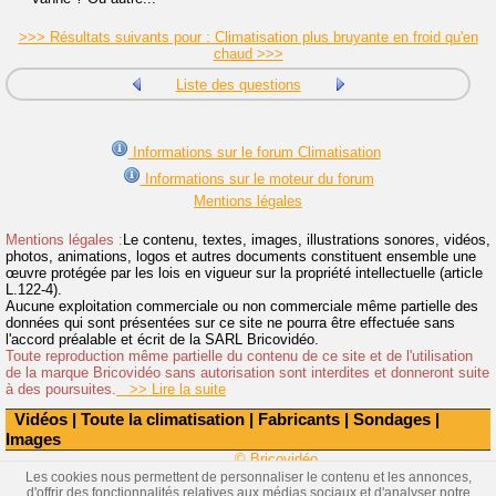
>>> Résultats suivants pour : Climatisation plus bruyante en froid qu'en
chaud >>>
Liste des questions
Informations sur le forum Climatisation
Informations sur le moteur du forum
Mentions légales
Mentions légales :
Le contenu, textes, images, illustrations sonores, vidéos,
photos, animations, logos et autres documents constituent ensemble une
œuvre protégée par les lois en vigueur sur la propriété intellectuelle (article
L.122-4).
Aucune exploitation commerciale ou non commerciale même partielle des
données qui sont présentées sur ce site ne pourra être effectuée sans
l'accord préalable et écrit de la SARL Bricovidéo.
Toute reproduction même partielle du contenu de ce site et de l'utilisation
de la marque Bricovidéo sans autorisation sont interdites et donneront suite
à des poursuites.
>> Lire la suite
Vidéos
|
Toute la climatisation
|
Fabricants
|
Sondages
|
Images
© Bricovidéo
Les cookies nous permettent de personnaliser le contenu et les annonces,
d'offrir des fonctionnalités relatives aux médias sociaux et d'analyser notre