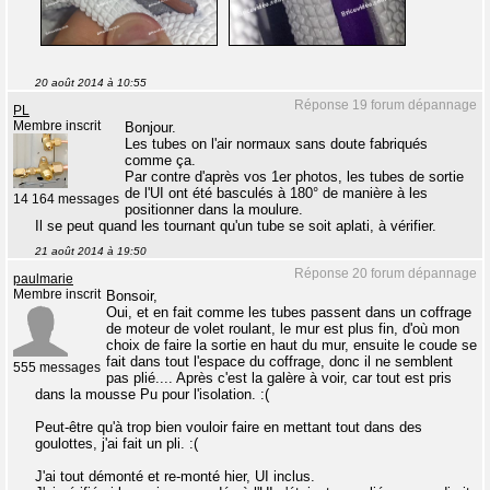
20 août 2014 à 10:55
Réponse 19 forum dépannage
PL
Membre inscrit
Bonjour.
Les tubes on l'air normaux sans doute fabriqués
comme ça.
Par contre d'après vos 1er photos, les tubes de sortie
de l'UI ont été basculés à 180° de manière à les
14 164 messages
positionner dans la moulure.
Il se peut quand les tournant qu'un tube se soit aplati, à vérifier.
21 août 2014 à 19:50
Réponse 20 forum dépannage
paulmarie
Membre inscrit
Bonsoir,
Oui, et en fait comme les tubes passent dans un coffrage
de moteur de volet roulant, le mur est plus fin, d'où mon
choix de faire la sortie en haut du mur, ensuite le coude se
fait dans tout l'espace du coffrage, donc il ne semblent
555 messages
pas plié.... Après c'est la galère à voir, car tout est pris
dans la mousse Pu pour l'isolation. :(
Peut-être qu'à trop bien vouloir faire en mettant tout dans des
goulottes, j'ai fait un pli. :(
J'ai tout démonté et re-monté hier, UI inclus.