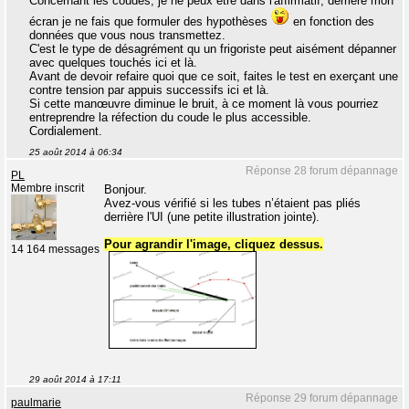
Concernant les coudes, je ne peux être dans l'affirmatif, derrière mon
écran je ne fais que formuler des hypothèses
en fonction des
données que vous nous transmettez.
C'est le type de désagrément qu un frigoriste peut aisément dépanner
avec quelques touchés ici et là.
Avant de devoir refaire quoi que ce soit, faites le test en exerçant une
contre tension par appuis successifs ici et là.
Si cette manœuvre diminue le bruit, à ce moment là vous pourriez
entreprendre la réfection du coude le plus accessible.
Cordialement.
25 août 2014 à 06:34
Réponse 28 forum dépannage
PL
Membre inscrit
Bonjour.
Avez-vous vérifié si les tubes n’étaient pas pliés
derrière l'UI (une petite illustration jointe).
Pour agrandir l'image, cliquez dessus.
14 164 messages
29 août 2014 à 17:11
Réponse 29 forum dépannage
paulmarie