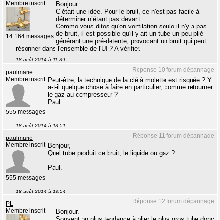
Membre inscrit
Bonjour.
C’était une idée. Pour le bruit, ce n'est pas facile à
déterminer n’étant pas devant.
Comme vous dites qu'en ventilation seule il n'y a pas
de bruit, il est possible qu'il y ait un tube un peu plié
14 164 messages
générant une pré-detente, provocant un bruit qui peut
résonner dans l'ensemble de l'UI ? A vérifier.
18 août 2014 à 11:39
Réponse 10 forum dépannage
paulmarie
Membre inscrit
Peut-être, la technique de la clé à molette est risquée ? Y
a-t-il quelque chose à faire en particulier, comme retourner
le gaz au compresseur ?
Paul.
555 messages
18 août 2014 à 13:51
Réponse 11 forum dépannage
paulmarie
Membre inscrit
Bonjour,
Quel tube produit ce bruit, le liquide ou gaz ?
Paul.
555 messages
18 août 2014 à 13:54
Réponse 12 forum dépannage
PL
Membre inscrit
Bonjour.
Souvent on plus tendance à plier le plus gros tube donc