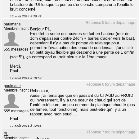
la batterie de l'UI lorsque la pompe s'enclenche comparer à l'oreille le
bruit concerné.
16 août 2014 à 20:49
Réponse 5 forum dépannage
paulmarie
Membre inscrit
Bonjour PL,
En effet la sortie des cuivres se fait en hauteur (mur de
1cm d'épaisseur contre 24cm + barres d'acier vers le bas),
cependant il n'y a pas de pompe de relevage pour
permettre l'évacuation des eaux de condensat : j'ai utilisé
555 messages
un petit tuyau flexible qui descend à une pente de 1 cm/m
(soit 5°), ça correspond au trait bleu sur la 1ère image.
Merci,
Paul.
17 août 2014 à 10:59
Réponse 6 forum dépannage
paulmarie
Membre inscrit
Rebonjour,
Aussi j'ai remarqué que en passant du CHAUD au FROID
ou inversement, il y a une odeur de chaud qui sort de
l'unité extérieure, un peu comme du plastique chauffé (pas
de fumée, tout fonctionne), mais peut-être qu'il y a un
555 messages
rapport avec mon souci...
Paul.
17 août 2014 à 12:44
Réponse 7 forum dépannage
PL
Membre inscrit
Bonjour.