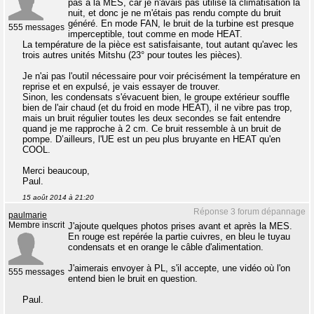
pas à la MES, car je n'avais pas utilisé la climatisation la
nuit, et donc je ne m'étais pas rendu compte du bruit
généré. En mode FAN, le bruit de la turbine est presque
555 messages
imperceptible, tout comme en mode HEAT.
La température de la pièce est satisfaisante, tout autant qu'avec les
trois autres unités Mitshu (23° pour toutes les pièces).
Je n'ai pas l'outil nécessaire pour voir précisément la température en
reprise et en expulsé, je vais essayer de trouver.
Sinon, les condensats s'évacuent bien, le groupe extérieur souffle
bien de l'air chaud (et du froid en mode HEAT), il ne vibre pas trop,
mais un bruit régulier toutes les deux secondes se fait entendre
quand je me rapproche à 2 cm. Ce bruit ressemble à un bruit de
pompe. D’ailleurs, l'UE est un peu plus bruyante en HEAT qu'en
COOL.
Merci beaucoup,
Paul.
15 août 2014 à 21:20
Réponse 3 forum dépannage
paulmarie
Membre inscrit
J'ajoute quelques photos prises avant et après la MES.
En rouge est repérée la partie cuivres, en bleu le tuyau
condensats et en orange le câble d'alimentation.
J'aimerais envoyer à PL, s'il accepte, une vidéo où l'on
555 messages
entend bien le bruit en question.
Paul.