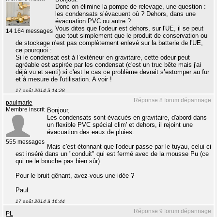
Donc on élimine la pompe de relevage, une question :
les condensats s’évacuent où ? Dehors, dans une
évacuation PVC ou autre ?....
Vous dites que l'odeur est dehors, sur l'UE, il se peut
14 164 messages
que tout simplement que le produit de conservation ou
de stockage n'est pas complètement enlevé sur la batterie de l'UE,
ce pourquoi :
Si le condensat est à l’extérieur en gravitaire, cette odeur peut
agréable est aspirée par les condensat (c'est un truc bête mais j'ai
déjà vu et senti) si c'est le cas ce problème devrait s’estomper au fur
et à mesure de l'utilisation. A voir !
17 août 2014 à 14:28
Réponse 8 forum dépannage
paulmarie
Membre inscrit
Bonjour,
Les condensats sont évacués en gravitaire, d'abord dans
un flexible PVC spécial clim' et dehors, il rejoint une
évacuation des eaux de pluies.
555 messages
Mais c'est étonnant que l'odeur passe par le tuyau, celui-ci
est inséré dans un "conduit" qui est fermé avec de la mousse Pu (ce
qui ne le bouche pas bien sûr).
Pour le bruit gênant, avez-vous une idée ?
Paul.
17 août 2014 à 16:44
Réponse 9 forum dépannage
PL