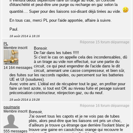
Il viendra début septembre faire un tirage au vide, un contrôle
d'étanchéité et peut-être une purge ou recharge en gaz selon la
quantité.... Super pour des liaisons soi-disant déjà tirées au vide.
En tous cas, merci PL pour l'aide apportée, affaire à suivre.
Paul.
18 août 2014 à 18:16
Réponse 15 forum dépannage
PL
Membre inscrit
Bonsoir.
De l'air dans les tubes !!!!!
Si c'est le cas on appelle cela des incondensables, dû
à un tirage au vide non effectué, sur une partie du
circuit, ce qui peut engendrer de l'acide dans le dit
14 164 messages
circuit, amenant une casse compresseur, et bien sûr,
des fuites sur les raccords rapides, ou percement sur les batteries
UE et UI (soudures).
Avec votre ami. L’idéal est de récupérer tout le gaz, en profiter pour
faire un test azote, si tout est OK au niveau fuite et pesage suivant
préconisation constructeur, réinjection gaz, ou du neuf.
19 août 2014 à 19:28
Réponse 16 forum dépannage
paulmarie
Membre inscrit
Bonsoir,
J'ai ouvert tous les capots et je ne vois pas de tubes
pliés, alors peut-être que les liaisons ont pris un choc,
d’ailleurs je trouve ça étrange que derrière l'isolant blanc je
trouve une gaine en caoutchouc orange qui recouvre le
555 messages