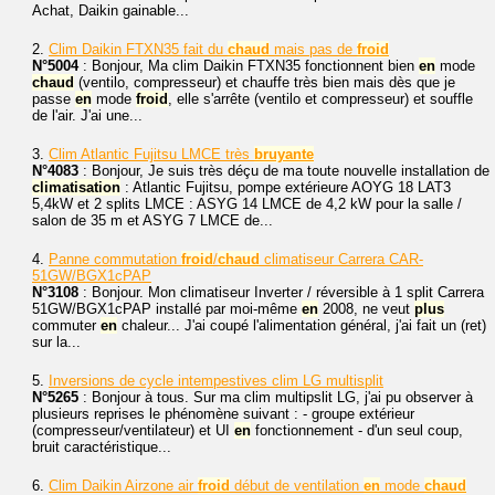
Achat, Daikin gainable...
2.
Clim Daikin FTXN35 fait du
chaud
mais pas de
froid
N°5004
: Bonjour, Ma clim Daikin FTXN35 fonctionnent bien
en
mode
chaud
(ventilo, compresseur) et chauffe très bien mais dès que je
passe
en
mode
froid
, elle s'arrête (ventilo et compresseur) et souffle
de l'air. J'ai une...
3.
Clim Atlantic Fujitsu LMCE très
bruyante
N°4083
: Bonjour, Je suis très déçu de ma toute nouvelle installation de
climatisation
: Atlantic Fujitsu, pompe extérieure AOYG 18 LAT3
5,4kW et 2 splits LMCE : ASYG 14 LMCE de 4,2 kW pour la salle /
salon de 35 m et ASYG 7 LMCE de...
4.
Panne commutation
froid
/
chaud
climatiseur Carrera CAR-
51GW/BGX1cPAP
N°3108
: Bonjour. Mon climatiseur Inverter / réversible à 1 split Carrera
51GW/BGX1cPAP installé par moi-même
en
2008, ne veut
plus
commuter
en
chaleur... J'ai coupé l'alimentation général, j'ai fait un (ret)
sur la...
5.
Inversions de cycle intempestives clim LG multisplit
N°5265
: Bonjour à tous. Sur ma clim multipslit LG, j'ai pu observer à
plusieurs reprises le phénomène suivant : - groupe extérieur
(compresseur/ventilateur) et UI
en
fonctionnement - d'un seul coup,
bruit caractéristique...
6.
Clim Daikin Airzone air
froid
début de ventilation
en
mode
chaud