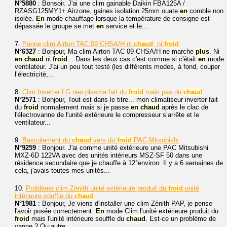
N°5880
: Bonsoir. J'ai une clim gainable Daikin FBA125A /
RZASG125MY1+ Airzone, gaines isolation 25mm ouate
en
comble non
isolée.
En
mode chauffage lorsque la température de consigne est
dépassée le groupe se met
en
service et le...
7.
Panne clim Airton TAC 09 CHSA/H ni
chaud
, ni
froid
N°6327
: Bonjour, Ma clim Airton TAC 09 CHSA/H ne marche
plus
. Ni
en
chaud
ni
froid
... Dans les deux cas c'est comme si c'était
en
mode
ventilateur. J'ai un peu tout testé (les différents modes, à fond, couper
l’électricité,...
8.
Clim Inverter LG neo plasma fait du
froid
mais pas du
chaud
N°2571
: Bonjour, Tout est dans le titre... mon climatiseur inverter fait
du
froid
normalement mais si je passe
en
chaud
après le clac de
l'électrovanne de l'unité extérieure le compresseur s’arrête et le
ventilateur...
9.
Basculement du
chaud
vers du
froid
PAC Mitsubishi
N°9259
: Bonjour. J'ai comme unité extérieure une PAC Mitsubishi
MXZ-6D 122VA avec des unités intérieurs MSZ-SF 50 dans une
résidence secondaire que je chauffe à 12°environ. Il y a 6 semaines de
cela, j'avais toutes mes unités...
10.
Problème clim Zénith unité extérieure produit du
froid
unité
intérieure souffle du
chaud
N°1981
: Bonjour, Je viens d'installer une clim Zénith PAP, je pense
l'avoir posée correctement.
En
mode Clim l'unité extérieure produit du
froid
mais l'unité intérieure souffle du
chaud
. Est-ce un problème de
vanne ? Ou autre...