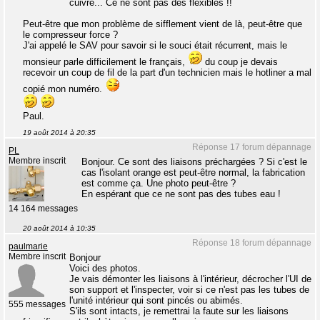
cuivre... Ce ne sont pas des flexibles !!
Peut-être que mon problème de sifflement vient de là, peut-être que
le compresseur force ?
J'ai appelé le SAV pour savoir si le souci était récurrent, mais le
monsieur parle difficilement le français,
du coup je devais
recevoir un coup de fil de la part d'un technicien mais le hotliner a mal
copié mon numéro.
Paul.
19 août 2014 à 20:35
Réponse 17 forum dépannage
PL
Membre inscrit
Bonjour. Ce sont des liaisons préchargées ? Si c'est le
cas l'isolant orange est peut-être normal, la fabrication
est comme ça. Une photo peut-être ?
En espérant que ce ne sont pas des tubes eau !
14 164 messages
20 août 2014 à 10:35
Réponse 18 forum dépannage
paulmarie
Membre inscrit
Bonjour
Voici des photos.
Je vais démonter les liaisons à l'intérieur, décrocher l'UI de
son support et l'inspecter, voir si ce n'est pas les tubes de
l'unité intérieur qui sont pincés ou abimés.
555 messages
S'ils sont intacts, je remettrai la faute sur les liaisons