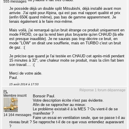
555 messages
Je possède déjà un double split Mitsubishi, déjà installé avant mon
arrivée. J'ai opté pour Alpina, qui est pas mal rapport qualité et prix
(enfin 650€ quand même), pas bas de gamme apparemment. Je
tenais également à le faire moi-même.
Mais voilà, j'ai remarqué qu'un bruit étrange ce produit uniquement en
mode FROID, ce qui la rend bien plus bruyante qu'en CHAUD (là elle
est presque inaudible). Je ne saurais pas trop décrire ce bruit, en
mode "LOW" on dirait une soufflerie, mais en TURBO c'est un bruit
de gaz. :(
Je précise que quand je l'ai testée en CHAUD cet après-midi pendant
15 minutes à 32°, une chaleur moite se produit, mais la clim fait bien
son travail.... :(
Merci de votre aide.
Paul.
15 août 2014 à 17:53
Réponse 1 forum dépannage
PL
Membre inscrit
Bonsoir Paul.
Votre description écrite n'est pas évidente.
Afin de se rapprocher au mieux:
Le problème existait-il à la MES ? Ou vient-il de se
manifester ?
14 164 messages
Faire un essai en ventilation seule, que se passe t-il au
niveau bruit ? Se rapproche t-il de ce que vous entendiez auparavant
?