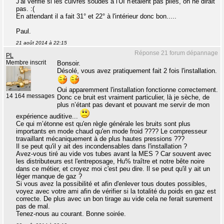
J'ai vérifié si les cuivres soudés à l'UI n'étaient pas pliés, on ne dirait
pas. :(
En attendant il a fait 31° et 22° à l'intérieur donc bon.....
Paul.
21 août 2014 à 22:15
Réponse 21 forum dépannage
PL
Membre inscrit
Bonsoir.
Désolé, vous avez pratiquement fait 2 fois l'installation.
Oui apparemment l'installation fonctionne correctement.
14 164 messages
Donc ce bruit est vraiment particulier, là je sèche, de
plus n’étant pas devant et pouvant me servir de mon
expérience auditive...
Ce qui m’étonne est qu'en règle générale les bruits sont plus
importants en mode chaud qu'en mode froid ???? Le compresseur
travaillant mécaniquement à de plus hautes pressions ???
Il se peut qu'il y ait des incondensables dans l'installation ?
Avez-vous tiré au vide vos tubes avant la MES ? Car souvent avec
les distributeurs est l'entreposage, Hu% traître et notre bête noire
dans ce métier, et croyez moi c'est peu dire. Il se peut qu'il y ait un
léger manque de gaz ?
Si vous avez la possibilité et afin d'enlever tous doutes possibles,
voyez avec votre ami afin de vérifier si la totalité du poids en gaz est
correcte. De plus avec un bon tirage au vide cela ne ferait surement
pas de mal.
Tenez-nous au courant. Bonne soirée.