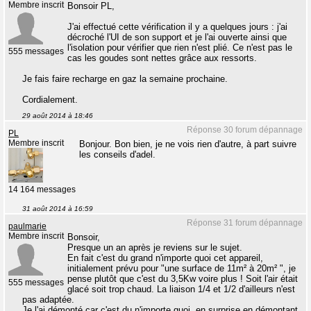
Membre inscrit
Bonsoir PL,
J'ai effectué cette vérification il y a quelques jours : j'ai
décroché l'UI de son support et je l'ai ouverte ainsi que
l'isolation pour vérifier que rien n'est plié. Ce n'est pas le
555 messages
cas les goudes sont nettes grâce aux ressorts.
Je fais faire recharge en gaz la semaine prochaine.
Cordialement.
29 août 2014 à 18:46
Réponse 30 forum dépannage
PL
Membre inscrit
Bonjour. Bon bien, je ne vois rien d'autre, à part suivre
les conseils d'adel.
14 164 messages
31 août 2014 à 16:59
Réponse 31 forum dépannage
paulmarie
Membre inscrit
Bonsoir,
Presque un an après je reviens sur le sujet.
En fait c'est du grand n'importe quoi cet appareil,
initialement prévu pour "une surface de 11m² à 20m² ", je
pense plutôt que c'est du 3,5Kw voire plus ! Soit l'air était
555 messages
glacé soit trop chaud. La liaison 1/4 et 1/2 d'ailleurs n'est
pas adaptée.
Je l'ai démonté car c'est du n'importe quoi, en surprise en démontant