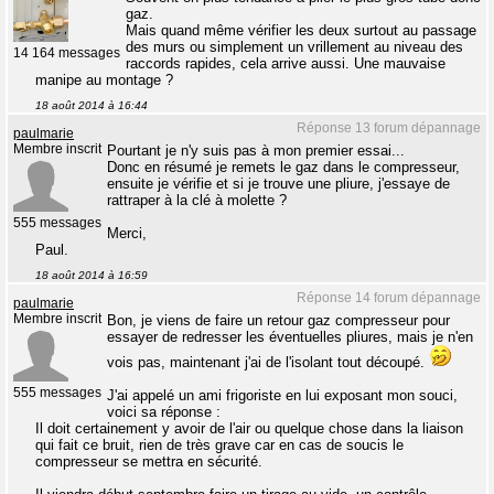
gaz.
Mais quand même vérifier les deux surtout au passage
des murs ou simplement un vrillement au niveau des
14 164 messages
raccords rapides, cela arrive aussi. Une mauvaise
manipe au montage ?
18 août 2014 à 16:44
Réponse 13 forum dépannage
paulmarie
Membre inscrit
Pourtant je n'y suis pas à mon premier essai...
Donc en résumé je remets le gaz dans le compresseur,
ensuite je vérifie et si je trouve une pliure, j'essaye de
rattraper à la clé à molette ?
555 messages
Merci,
Paul.
18 août 2014 à 16:59
Réponse 14 forum dépannage
paulmarie
Membre inscrit
Bon, je viens de faire un retour gaz compresseur pour
essayer de redresser les éventuelles pliures, mais je n'en
vois pas, maintenant j'ai de l'isolant tout découpé.
555 messages
J'ai appelé un ami frigoriste en lui exposant mon souci,
voici sa réponse :
Il doit certainement y avoir de l'air ou quelque chose dans la liaison
qui fait ce bruit, rien de très grave car en cas de soucis le
compresseur se mettra en sécurité.