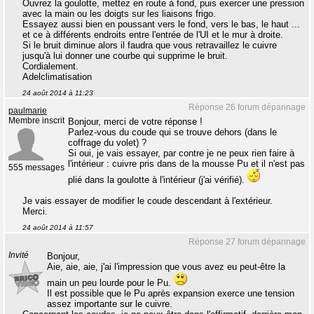
Ouvrez la goulotte, mettez en route à fond, puis exercer une pression
avec la main ou les doigts sur les liaisons frigo.
Essayez aussi bien en poussant vers le fond, vers le bas, le haut ...
et ce à différents endroits entre l'entrée de l'UI et le mur à droite.
Si le bruit diminue alors il faudra que vous retravaillez le cuivre
jusqu'à lui donner une courbe qui supprime le bruit.
Cordialement.
Adelclimatisation
24 août 2014 à 11:23
Réponse 26 forum dépannage
paulmarie
Membre inscrit
Bonjour, merci de votre réponse !
Parlez-vous du coude qui se trouve dehors (dans le
coffrage du volet) ?
Si oui, je vais essayer, par contre je ne peux rien faire à
l'intérieur : cuivre pris dans de la mousse Pu et il n'est pas
555 messages
plié dans la goulotte à l'intérieur (j'ai vérifié).
Je vais essayer de modifier le coude descendant à l'extérieur.
Merci.
24 août 2014 à 11:57
Réponse 27 forum dépannage
Invité
Bonjour,
Aie, aie, aie, j'ai l'impression que vous avez eu peut-être la
main un peu lourde pour le Pu.
Il est possible que le Pu après expansion exerce une tension
assez importante sur le cuivre.