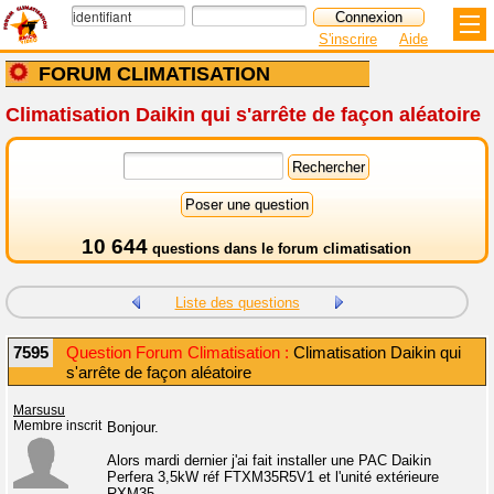
S'inscrire
Aide
FORUM CLIMATISATION
Climatisation Daikin qui s'arrête de façon aléatoire
10 644
questions dans le
forum climatisation
Liste des questions
7595
Question Forum Climatisation :
Climatisation Daikin qui
s'arrête de façon aléatoire
Marsusu
Membre inscrit
Bonjour.
Alors mardi dernier j'ai fait installer une PAC Daikin
Perfera 3,5kW réf FTXM35R5V1 et l'unité extérieure
RXM35.