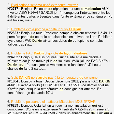
2.
Explications schéma unité extérieure inverter
N°2717
: Bonjour. En cours
de
réparation sur une
climatisation
AUX
Inverter ASW-H14A4 / SAR1DI je m'interroge sur l'interaction entre les
4 différentes cartes présentes dans l'unité extérieure. Le schéma en PJ
est froissé, mais...
3.
Problème cycle pompe à chaleur bi split
Daikin
N°2323
: Bonjour à tous. Problème pompe à chaleur réponse 1 à 49. La
première partie
de
ce topic est disponible en suivant ce lien : Problème
cycle court PAC
Daikin
air air Les dates
de
ce topic ne sont plus
valides car, j'ai...
4.
Problème PAC
Daikin
disjoncte
de
façon
aléatoire
N°4282
: Bonjour, Je suis nouveau sur ce site et je me décide à
m'inscrire car je ne trouve plus
de
solution. Voilà j'ai une PAC Air/Eau
Daikin
,
qui
n'a quasi jamais vraiment bien fonctionné. J'ai eu la
chance
de
faire 2 cartes...
5.
Split
DAIKIN
ne
s'arrête
pas à la température
de
consigne
N°1804
: Bonsoir à tous, Depuis décembre 2011, j'ai une PAC
DAIKIN
4MXS80 avec 4 splits (3 FTXS20J et 1 FTXS50J) ce dernier split ne
s’arrête pas lorsque la température
de
consigne est atteinte. En
concrétisant, je demande 19° à...
6.
Problème puissance climatiseur Mitsubishi MXZ-4F72VF
N°6289
: Bonjour. Cela fait un an que j’ai mon installation
qui
est
composée : D’une unité extérieure Mitsubishi MXZ-4F72VF reliée à 3
MSZ-AP20VF et 1 MSZ-AP35VG, dans un appartement
de
80m²
qui
a