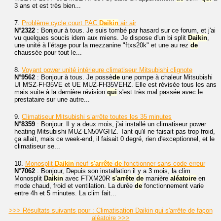
3 ans et est très bien...
7.
Problème cycle court PAC
Daikin
air air
N°2322
: Bonjour à tous. Je suis tombé par hasard sur ce forum, et j'ai
vu quelques soucis idem aux miens. Je dispose d'un bi split
Daikin
,
une unité à l’étage pour la mezzanine "ftxs20k" et une au rez
de
chaussée pour tout le...
8.
Voyant power unité intérieure climatiseur Mitsubishi clignote
N°9562
: Bonjour à tous. Je possè
de
une pompe à chaleur Mitsubishi
UI MSZ-FH35VE et UE MUZ-FH35VEHZ. Elle est révisée tous les ans
mais suite à la dernière révision
qui
s'est très mal passée avec le
prestataire sur une autre...
9.
Climatiseur Mitsubishi s’arrête toutes les 35 minutes
N°8359
: Bonjour. Il y a deux mois, j'ai installé un climatiseur power
heating Mitsubishi MUZ-LN50VGHZ. Tant qu'il ne faisait pas trop froid,
ça allait, mais ce week-end, il faisait 0 degré, rien d'exceptionnel, et le
climatiseur se...
10.
Monosplit
Daikin
neuf
s'arrête
de
fonctionner sans code erreur
N°7062
: Bonjour, Depuis son installation il y a 3 mois, la clim
Monosplit
Daikin
avec FTXM20R
s'arrête
de
manière
aléatoire
en
mode chaud, froid et ventilation. La durée
de
fonctionnement varie
entre 4h et 5 minutes. La clim fait...
>>> Résultats suivants pour : Climatisation Daikin qui s'arrête de façon
aléatoire >>>