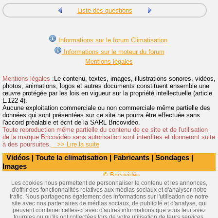
Liste des questions
Informations sur le forum Climatisation
Informations sur le moteur du forum
Mentions légales
Mentions légales :
Le contenu, textes, images, illustrations sonores, vidéos,
photos, animations, logos et autres documents constituent ensemble une
œuvre protégée par les lois en vigueur sur la propriété intellectuelle (article
L.122-4).
Aucune exploitation commerciale ou non commerciale même partielle des
données qui sont présentées sur ce site ne pourra être effectuée sans
l'accord préalable et écrit de la SARL Bricovidéo.
Toute reproduction même partielle du contenu de ce site et de l'utilisation
de la marque Bricovidéo sans autorisation sont interdites et donneront suite
à des poursuites.
>> Lire la suite
Vidéos
|
Toute la climatisation
|
Fabricants
|
Sondages
|
Images
© Bricovidéo
Les cookies nous permettent de personnaliser le contenu et les annonces,
d'offrir des fonctionnalités relatives aux médias sociaux et d'analyser notre
trafic. Nous partageons également des informations sur l'utilisation de notre
site avec nos partenaires de médias sociaux, de publicité et d'analyse, qui
peuvent combiner celles-ci avec d'autres informations que vous leur avez
fournies ou qu'ils ont collectées lors de votre utilisation de leurs services.