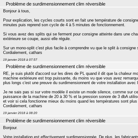
Problème de surdimensionnement clim réversible
Bonjour à tous,
Pour explication, les cycles courts sont en fait une température de consign
minutes puis reprend son cycle de 4 à 5 minutes de fonctionnement.
Si vous avez des splits qui se ferment pour consigne atteinte dans une cha
extérieure se coupe, aussi elle régule.
Sur un mono-split c'est plus facile à comprendre vu que le split à consigne se
Cordialement, cathars
19 janvier 2018 à 07:57
Problème de surdimensionnement clim réversible
RE, je suis plutôt d'accord sur les dires de PL quand il dit que la chaleur m
machine extérieure est trop puissante, du moins vu que vous avez remarqué
plus longs c'est une preuve du surdimensionnent de votre installation avec 
Je ne sais pas si sur votre modèle il existe un mode silence, comme sur cer
puissance de la machine de 20 à 30 % et la pression sonore de 3 dbA utilis
et voir si cela fonctionne mieux du moins quand les températures sont plus
Cordialement, cathars
19 janvier 2018 à 08:20
Problème de surdimensionnement clim réversible
Bonjour.
Votre installation est effectivement surdimensionnée. De plus, les fabricants