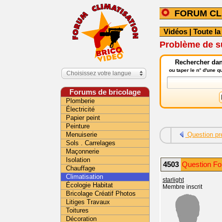
FORUM CL
Vidéos
|
Toute la
Problème de s
Rechercher dans
ou taper le n° d'une 
Choisissez votre langue
Forums de bricolage
Plomberie
Électricité
Papier peint
Peinture
Menuiserie
Question pr
Sols . Carrelages
Maçonnerie
Isolation
4503
Question For
Chauffage
Climatisation
starlight
Écologie Habitat
Membre inscrit
Bricolage Créatif Photos
Litiges Travaux
Toitures
Décoration