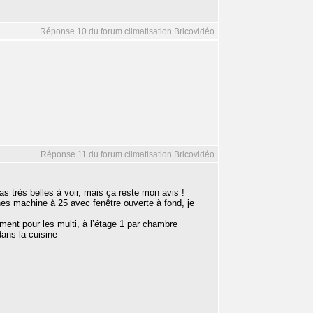
Réponse 10 du forum climatisation Bricovidéo
Réponse 11 du forum climatisation Bricovidéo
s très belles à voir, mais ça reste mon avis !
gnes machine à 25 avec fenêtre ouverte à fond, je
nt pour les multi, à l’étage 1 par chambre
ans la cuisine