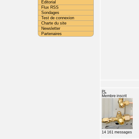
Editorial
Flux RSS
Sondages
Test de connexion
Charte du site
Newsletter
Partenaires
PL
Membre inscrit
14 161 messages