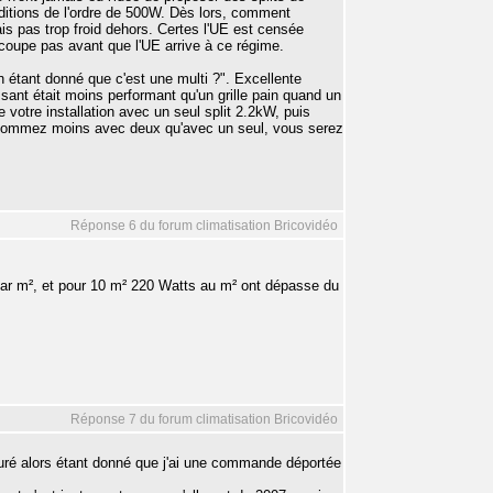
ditions de l'ordre de 500W. Dès lors, comment
is pas trop froid dehors. Certes l'UE est censée
 coupe pas avant que l'UE arrive à ce régime.
 étant donné que c'est une multi ?". Excellente
sant était moins performant qu'un grille pain quand un
votre installation avec un seul split 2.2kW, puis
 consommez moins avec deux qu'avec un seul, vous serez
Réponse 6 du forum climatisation Bricovidéo
par m², et pour 10 m² 220 Watts au m² ont dépasse du
Réponse 7 du forum climatisation Bricovidéo
uré alors étant donné que j'ai une commande déportée