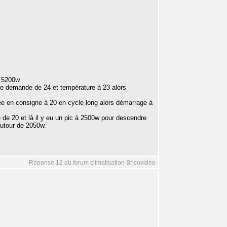
à 5200w
e demande de 24 et température à 23 alors
ntrée en consigne à 20 en cycle long alors démarrage à
e de 20 et là il y eu un pic à 2500w pour descendre
utour de 2050w.
Réponse 12 du forum climatisation Bricovidéo