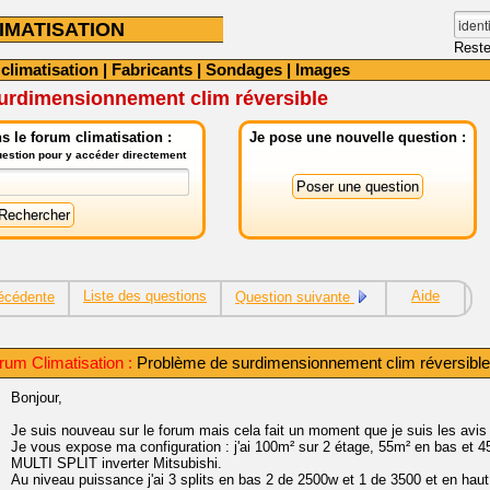
IMATISATION
Reste
 climatisation
|
Fabricants
|
Sondages
|
Images
urdimensionnement clim réversible
 le forum climatisation :
Je pose une nouvelle question :
question pour y accéder directement
Liste des questions
Aide
écédente
Question suivante
um Climatisation :
Problème de surdimensionnement clim réversible
Bonjour,
Je suis nouveau sur le forum mais cela fait un moment que je suis les avis 
Je vous expose ma configuration : j'ai 100m² sur 2 étage, 55m² en bas et 45 
MULTI SPLIT inverter Mitsubishi.
Au niveau puissance j'ai 3 splits en bas 2 de 2500w et 1 de 3500 et en haut 