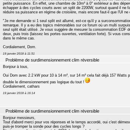
petite puissance. En effet, une chambre de 10m² à 0° extérieur a des déper
échapper à des cycles courts avec un split de 2200W, surtout quand il ne fa
réduire sa puissance en régime de croisière, mais encore faut-il que l'UI ne
"Je me demande si 1 seul split est allumé, est-ce qu'il y a surconsommation
remarque. Il y a eu des topics mémorables sur ce forum où un multi surpuis
seul split était utilisé. Je vous suggère de mesurer la consommation EDF de 
deux, puis trois (laissez les portes ouvertes, ventilation forte). Si vous
dans le même cas.
Cordialement, Dom.
19 janvier 2018 à 11:51
Problème de surdimensionnement clim réversible
Bonjour à tous,
Oui Dom avec 2.2 kW pour 10 à 14 m², sur 14 m² cela fait déjà 157 Watts 
double le dimensionnement pas logique du tout !
Cordialement, cathars
19 janvier 2018 à 16:14
Problème de surdimensionnement clim réversible
Bonjour messieurs,
Tout d'abord merci pour vos réponses et le temps accordé, oui c'est démes
puis-je tromper la sonde pour des cycles longs ?