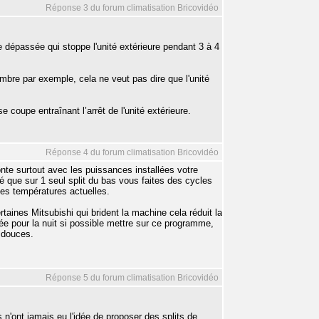
Réponse 3 du forum climatisation Bricovidéo
e dépassée qui stoppe l'unité extérieure pendant 3 à 4
mbre par exemple, cela ne veut pas dire que l'unité
 coupe entraînant l’arrêt de l'unité extérieure.
Réponse 4 du forum climatisation Bricovidéo
onte surtout avec les puissances installées votre
 que sur 1 seul split du bas vous faites des cycles
les températures actuelles.
taines Mitsubishi qui brident la machine cela réduit la
ée pour la nuit si possible mettre sur ce programme,
 douces.
Réponse 5 du forum climatisation Bricovidéo
 n'ont jamais eu l'idée de proposer des splits de