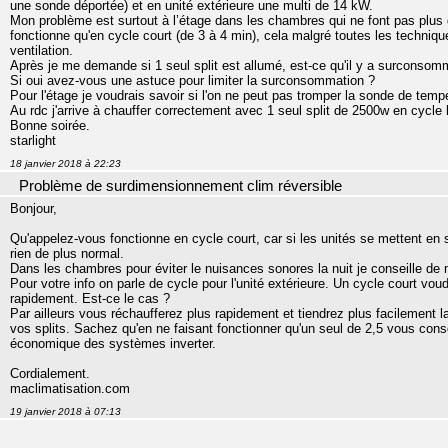
une sonde déportée) et en unité extérieure une multi de 14 kW.
Mon problème est surtout à l’étage dans les chambres qui ne font pas plus de
fonctionne qu'en cycle court (de 3 à 4 min), cela malgré toutes les technique
ventilation.
Après je me demande si 1 seul split est allumé, est-ce qu'il y a surconsom
Si oui avez-vous une astuce pour limiter la surconsommation ?
Pour l'étage je voudrais savoir si l'on ne peut pas tromper la sonde de tempé
Au rdc j'arrive à chauffer correctement avec 1 seul split de 2500w en cycle
Bonne soirée.
starlight
18 janvier 2018 à 22:23
Problème de surdimensionnement clim réversible
Bonjour,
Qu'appelez-vous fonctionne en cycle court, car si les unités se mettent en 
rien de plus normal.
Dans les chambres pour éviter le nuisances sonores la nuit je conseille de m
Pour votre info on parle de cycle pour l'unité extérieure. Un cycle court vo
rapidement. Est-ce le cas ?
Par ailleurs vous réchaufferez plus rapidement et tiendrez plus facilement l
vos splits. Sachez qu'en ne faisant fonctionner qu'un seul de 2,5 vous c
économique des systèmes inverter.
Cordialement.
maclimatisation.com
19 janvier 2018 à 07:13