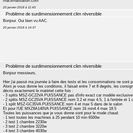
maclimatisation.com
20 janvier 2018 à 11:43
Problème de surdimensionnement clim réversible
Bonjour. Oui bien vu AAC.
20 janvier 2018 à 16:37
Problème de surdimensionnement clim réversible
Bonjour messieurs,
Hier j'ai passé ma journée à faire des tests et les consommations ne sont pa
Alors je vous donne les conditions, il faisait entre 7 et 8 degrés, les consi
décris exactement le matériel cette fois :
- 3 splits MSZ-GC22VA PUISSANCE pas d'info exact car modèle exclusiveme
- 2 splits MSZ-GC25VA PUISSANCE nom 3.2 et max 4.5, 1 à l'entrée et 1 d
- 1 split MSZ-GC35VA PUISSANCE nom 4 et max 5 dans de le salon
Et pour l'UE MXZ8A140VA PUISSANCE nom 16 min4.4 max 18.5
Toutes les puissances que je vous donne sont pour le mode chaud.
- 1 test toutes les machines à 25 pendant 10 min 6500w
- 2 test 1 chambre 2230w
- 3 test 2 chambre 3220w
- 4 test 3 chambre 4030w