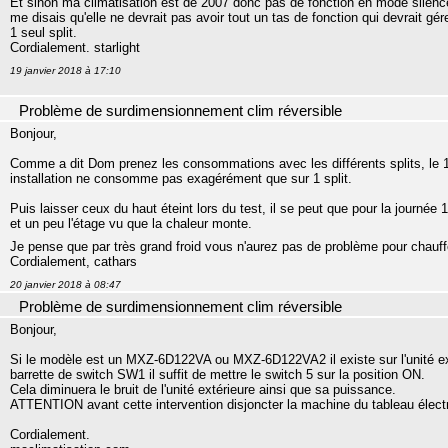
Et sinon ma climatisation est de 2007 donc pas de fonction en mode silence
me disais qu'elle ne devrait pas avoir tout un tas de fonction qui devrait g
1 seul split.
Cordialement. starlight
19 janvier 2018 à 17:10
Problème de surdimensionnement clim réversible
Bonjour,
Comme a dit Dom prenez les consommations avec les différents splits, le 1 pu
installation ne consomme pas exagérément que sur 1 split.
Puis laisser ceux du haut éteint lors du test, il se peut que pour la journée 
et un peu l'étage vu que la chaleur monte.
Je pense que par très grand froid vous n'aurez pas de problème pour chauff
Cordialement, cathars
20 janvier 2018 à 08:47
Problème de surdimensionnement clim réversible
Bonjour,
Si le modèle est un MXZ-6D122VA ou MXZ-6D122VA2 il existe sur l'unité exté
barrette de switch SW1 il suffit de mettre le switch 5 sur la position ON.
Cela diminuera le bruit de l'unité extérieure ainsi que sa puissance.
ATTENTION avant cette intervention disjoncter la machine du tableau électr
Cordialement.