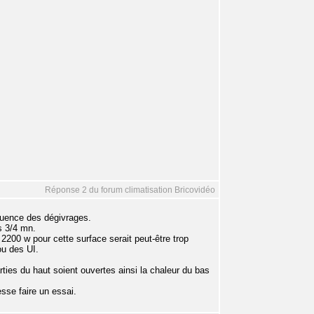
Réponse 2 du forum climatisation Bricovidéo
quence des dégivrages.
s 3/4 mn.
 2200 w pour cette surface serait peut-être trop
u des UI.
ties du haut soient ouvertes ainsi la chaleur du bas
esse faire un essai.