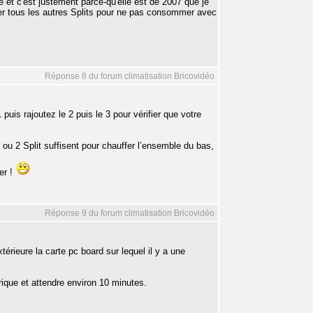
 et c'est justement parce-qu'elle est de 2007 que je
érer tous les autres Splits pour ne pas consommer avec
Réponse 8 du forum climatisation Bricovidéo
is rajoutez le 2 puis le 3 pour vérifier que votre
1 ou 2 Split suffisent pour chauffer l’ensemble du bas,
er !
Réponse 9 du forum climatisation Bricovidéo
rieure la carte pc board sur lequel il y a une
ique et attendre environ 10 minutes.