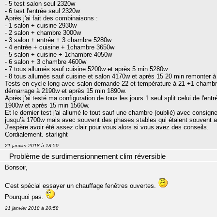
- 5 test salon seul 2320w
- 6 test l'entrée seul 2320w
Après j'ai fait des combinaisons :
- 1 salon + cuisine 2930w
- 2 salon + chambre 3000w
- 3 salon + entrée + 3 chambre 5280w
- 4 entrée + cuisine + 1chambre 3650w
- 5 salon + cuisine + 1chambre 4050w
- 6 salon + 3 chambre 4600w
- 7 tous allumés sauf cuisine 5200w et après 5 min 5280w
- 8 tous allumés sauf cuisine et salon 4170w et après 15 20 min remonter 
Tests en cycle long avec salon demande 22 et température à 21 +1 chambr
démarrage à 2190w et après 15 min 1890w.
Après j'ai testé ma configuration de tous les jours 1 seul split celui de l'e
1900w et après 15 min 1560w.
Et le dernier test j'ai allumé le tout sauf une chambre (oublié) avec consign
jusqu’à 1700w mais avec souvent des phases stables qui étaient souvent a
J'espère avoir été assez clair pour vous alors si vous avez des conseils.
Cordialement. starlight
21 janvier 2018 à 18:50
Problème de surdimensionnement clim réversible
Bonsoir,
C'est spécial essayer un chauffage fenêtres ouvertes.
Pourquoi pas.
21 janvier 2018 à 20:58