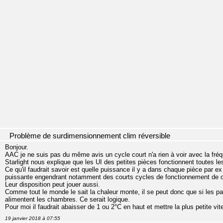
Problème de surdimensionnement clim réversible
Bonjour.
AAC je ne suis pas du même avis un cycle court n'a rien à voir avec la fré
Starlight nous explique que les UI des petites pièces fonctionnent toutes le
Ce qu'il faudrait savoir est quelle puissance il y a dans chaque pièce par ex
puissante engendrant notamment des courts cycles de fonctionnement de o
Leur disposition peut jouer aussi.
Comme tout le monde le sait la chaleur monte, il se peut donc que si les par
alimentent les chambres. Ce serait logique.
Pour moi il faudrait abaisser de 1 ou 2°C en haut et mettre la plus petite vit
19 janvier 2018 à 07:55