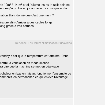
 10m² à 14 m² et si j'allume les ou le split cela ne
s que j'ai pu lire en jouant avec la consigne ou la
mation étant donné que c'est une multi ?
rature afin d'arriver à des cycles longs.
 long grâce à vos astuces.
Réponse 1 du forum climatisation Bricovidéo
standby c'est que la température est atteinte. Donc
ettre la ventilation en mode silence.
udra dire que la machine se met en dégivrage
a chaleur en bas en faisant fonctionner l'ensemble de
onsommerez en permanence ce qui enlève l'avantage