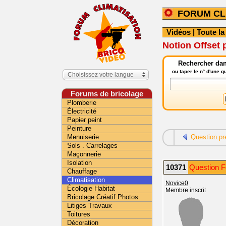
FORUM CL
Vidéos
|
Toute la
Notion Offset p
Rechercher dans
ou taper le n° d'une 
Choisissez votre langue
Forums de bricolage
Plomberie
Électricité
Papier peint
Peinture
Menuiserie
Question pr
Sols . Carrelages
Maçonnerie
Isolation
10371
Question F
Chauffage
Climatisation
Novice0
Écologie Habitat
Membre inscrit
Bricolage Créatif Photos
Litiges Travaux
Toitures
Décoration