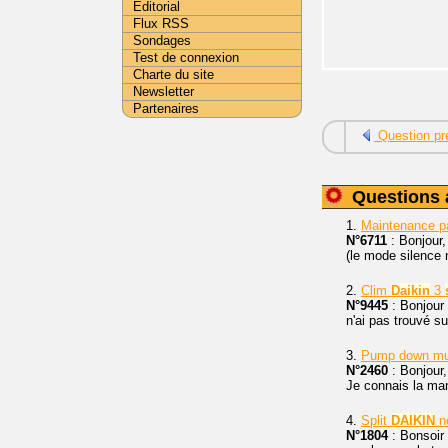
Editorial
Flux RSS
Sondages
Test de connexion
Charte du site
Newsletter
Partenaires
Question pr
Questions 
1.
Maintenance 
N°6711
: Bonjour
(le mode silence n
2.
Clim
Daikin
3
N°9445
: Bonjour
n'ai pas trouvé s
3.
Pump down mu
N°2460
: Bonjour,
Je connais la man
4.
Split
DAIKIN
ne
N°1804
: Bonsoir