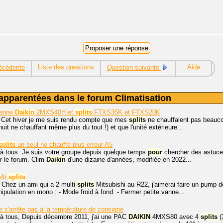
Liste des questions
Aide
écédente
Question suivante
apparentées dans le forum Climatisation
panne
Daikin
2MXS40H et
splits
FTXS35K et FTXS20K
, Cet hiver je me suis rendu compte que mes
splits
ne chauffaient pas beauco
uit ne chauffant même plus du tout !) et que l'unité extérieure...
splits
un seul ne chauffe plus erreur A5
 à tous. Je suis votre groupe depuis quelque temps
pour
chercher des astuces
ur le forum. Clim
Daikin
d'une dizaine d'années, modifiée en 2022...
lti
splits
 Chez un ami qui a 2 multi
splits
Mitsubishi au R22, j'aimerai faire un pump
ipulation en mono : - Mode froid à fond. - Fermer petite vanne...
 s'arrête pas à la température de consigne
 à tous, Depuis décembre 2011, j'ai une PAC
DAIKIN
4MXS80 avec 4
splits
(