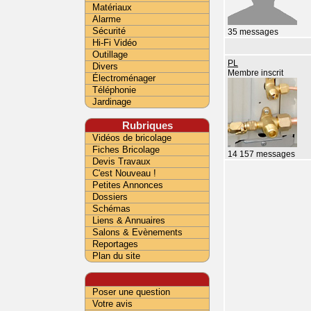
Matériaux
Alarme
Sécurité
35 messages
Hi-Fi Vidéo
Outillage
PL
Divers
Membre inscrit
Électroménager
Téléphonie
Jardinage
Rubriques
Vidéos de bricolage
Fiches Bricolage
14 157 messages
Devis Travaux
C'est Nouveau !
Petites Annonces
Dossiers
Schémas
Liens & Annuaires
Salons & Evènements
Reportages
Plan du site
Poser une question
Votre avis