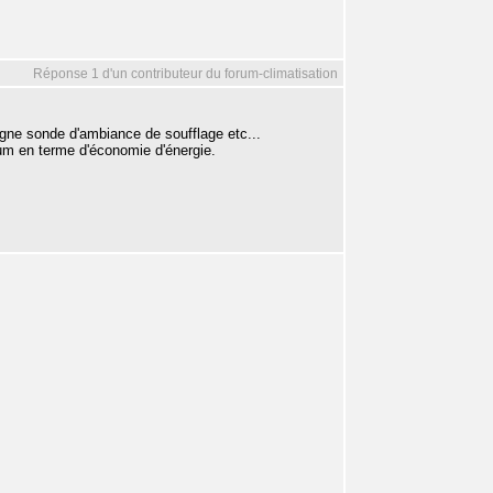
Réponse 1 d'un contributeur du forum-climatisation
igne sonde d'ambiance de soufflage etc...
mum en terme d'économie d'énergie.