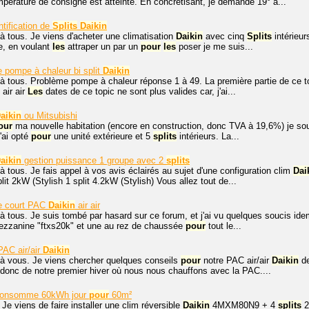
mpérature de consigne est atteinte. En concrétisant, je demande 19° à...
ntification de
Splits
Daikin
à tous. Je viens d'acheter une climatisation
Daikin
avec cinq
Splits
intérieur
le, en voulant
les
attraper un par un
pour
les
poser je me suis...
 pompe à chaleur bi split
Daikin
à tous. Problème pompe à chaleur réponse 1 à 49. La première partie de ce to
air air
Les
dates de ce topic ne sont plus valides car, j'ai...
aikin
ou Mitsubishi
our
ma nouvelle habitation (encore en construction, donc TVA à 19,6%) je souhai
'ai opté
pour
une unité extérieure et 5
splits
intérieurs. La...
aikin
gestion puissance 1 groupe avec 2
splits
à tous. Je fais appel à vos avis éclairés au sujet d'une configuration clim
Dai
 2kW (Stylish 1 split 4.2kW (Stylish) Vous allez tout de...
e court PAC
Daikin
air air
à tous. Je suis tombé par hasard sur ce forum, et j'ai vu quelques soucis ide
ezzanine "ftxs20k" et une au rez de chaussée
pour
tout le...
AC air/air
Daikin
 à vous. Je viens chercher quelques conseils
pour
notre PAC air/air
Daikin
de
git donc de notre premier hiver où nous nous chauffons avec la PAC....
onsomme 60kWh jour
pour
60m²
 Je viens de faire installer une clim réversible
Daikin
4MXM80N9 + 4
splits
2