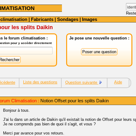
IMATISATION
Reste
 climatisation
|
Fabricants
|
Sondages
|
Images
our les splits Daikin
 le forum climatisation :
Je pose une nouvelle question :
question pour y accéder directement
Liste des questions
Aide
écédente
Question suivante
orum Climatisation :
Notion Offset pour les splits Daikin
Bonjour à tous.
J'ai lu dans un article de Daikin qu'il existait la notion de Offset pour leurs sp
Je ne comprends pas bien de quoi il s'agit, et vous ?
Merci par avance pour vos retours.