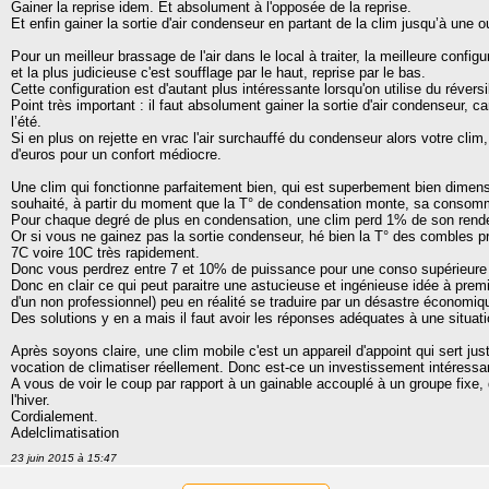
Gainer la reprise idem. Et absolument à l'opposée de la reprise.
Et enfin gainer la sortie d'air condenseur en partant de la clim jusqu’à une o
Pour un meilleur brassage de l'air dans le local à traiter, la meilleure config
et la plus judicieuse c'est soufflage par le haut, reprise par le bas.
Cette configuration est d'autant plus intéressante lorsqu'on utilise du réversi
Point très important : il faut absolument gainer la sortie d'air condenseur, c
l’été.
Si en plus on rejette en vrac l'air surchauffé du condenseur alors votre clim
d'euros pour un confort médiocre.
Une clim qui fonctionne parfaitement bien, qui est superbement bien dimensi
souhaité, à partir du moment que la T° de condensation monte, sa consom
Pour chaque degré de plus en condensation, une clim perd 1% de son ren
Or si vous ne gainez pas la sortie condenseur, hé bien la T° des combles p
7C voire 10C très rapidement.
Donc vous perdrez entre 7 et 10% de puissance pour une conso supérieure
Donc en clair ce qui peut paraitre une astucieuse et ingénieuse idée à premie
d'un non professionnel) peu en réalité se traduire par un désastre économiqu
Des solutions y en a mais il faut avoir les réponses adéquates à une situatio
Après soyons claire, une clim mobile c'est un appareil d'appoint qui sert jus
vocation de climatiser réellement. Donc est-ce un investissement intéressa
A vous de voir le coup par rapport à un gainable accouplé à un groupe fixe,
l'hiver.
Cordialement.
Adelclimatisation
23 juin 2015 à 15:47