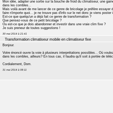
Mon idée, adapter une sortie sur la bouche de froid du climatiseur, une gain
dans les combles...
Mais voilà avant de me lancer de ce genre de bricolage je préfère essayer
faire n'importe quoi... je ne trouve pas d'info sur le net donc je viens poster i
Est-ce que quelqu'un a déjà fait ce genre de transformation ?
Que pensez-vous de ce petit bricolage ?
Ou est-ce que je dois abandonner et investir dans une vraie clim fixe ?
Je suis preneur de toutes suggestions !
30 mai 2014 à 21:41
Transformation climatiseur mobile en climatiseur fixe
Bonjour.
Votre énoncé ouvre la voie à plusieurs interprétations possibles... Où voulez
dans les combles, ailleurs? En tous cas, il faudra qu'il soit à portée de tél
Cordialement, Dom.
31 mai 2014 à 08:11