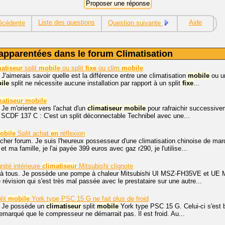
Liste des questions
Aide
écédente
Question suivante
apparentées dans le forum Climatisation
matiseur
split
mobile
ou split
fixe
ou clim
mobile
 J'aimerais savoir quelle est la différence entre une climatisation
mobile
ou un
ile
split ne nécessite aucune installation par rapport à un split
fixe
...
matiseur
mobile
 Je m'oriente vers l'achat d'un
climatiseur
mobile
pour rafraichir successiv
SCDF 137 C : C'est un split déconnectable Technibel avec une...
obile
Split achat
en
réflexion
cher forum. Je suis l'heureux possesseur d'une climatisation chinoise de ma
 et ma famille, je l'ai payée 399 euros avec gaz r290, je l'utilise...
nité intérieure
climatiseur
Mitsubishi clignote
 à tous. Je possède une pompe à chaleur Mitsubishi UI MSZ-FH35VE et UE 
e révision qui s'est très mal passée avec le prestataire sur une autre...
lit
mobile
York type PSC 15 G ne fait plus de froid
, Je possède un
climatiseur
split
mobile
York type PSC 15 G. Celui-ci s'est 
i remarqué que le compresseur ne démarrait pas. Il est froid. Au...