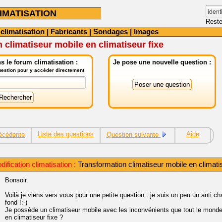
IMATISATION
Reste
 climatisation
|
Fabricants
|
Sondages
|
Images
 climatiseur mobile en climatiseur fixe
 le forum climatisation :
Je pose une nouvelle question :
question pour y accéder directement
Liste des questions
Aide
écédente
Question suivante
ification climatisation :
Transformation climatiseur mobile en climatis
Bonsoir.
Voilà je viens vers vous pour une petite question : je suis un peu un anti c
fond !:-)
Je possède un climatiseur mobile avec les inconvénients que tout le monde 
en climatiseur fixe ?