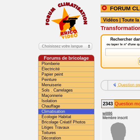
FORUM CL
Vidéos
|
Toute la
Transformation
Rechercher dans
ou taper le n° d'une 
Choisissez votre langue
Forums de bricolage
Plomberie
Électricité
Papier peint
Peinture
Menuiserie
Question pr
Sols . Carrelages
Maçonnerie
Isolation
2343
Question mod
Chauffage
Climatisation
will86
Écologie Habitat
Membre inscrit
Bricolage Créatif Photos
Litiges Travaux
Toitures
Décoration