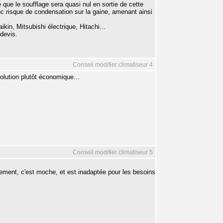
 que le soufflage sera quasi nul en sortie de cette
donc risque de condensation sur la gaine, amenant ainsi
kin, Mitsubishi électrique, Hitachi...
 devis.
Conseil modifier climatiseur 4
olution plutôt économique...
Conseil modifier climatiseur 5
ement, c'est moche, et est inadaptée pour les besoins