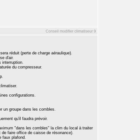
Conseil modifier climatiseur 9
e sera réduit (perte de charge aéraulique).
se d'air.
 interruption.
maturée du compresseur.
p.
limatiser.
ines configurations.
ler un groupe dans les combles.
ement qu'il faudra prévoir.
aximum "dans les combles" la clim du local à traiter
 de faire office de caisse de résonance).
e faux plafond.