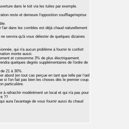
uverture dans le toit via les tuiles par exemple.
uration reste et demeure l'opposition soufflage/reprise
ble.
ar l'air dans les combles est déjà chaud naturellement
, ne servira qu'à vous délester de quelques dizaines
onnée, qui n'a aucun problème à fournir le confort
mation monte aussi.
dement et consomme 3% de plus électriquement.
rendra quelques degrés supplémentaires de l'ordre de
 de 21 à 30%.
r abord (en tout cas perçue en tant que telle par l’œil
e si l'on fait pas bien les choses dés le premier coup.
n particulière.
te à rafraichir modérément un local et qui n'a pas pour
nt ??
 qui aura l'avantage de vous fournir aussi du chaud