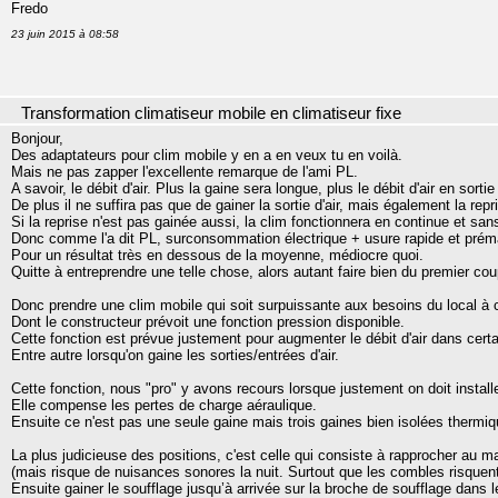
Fredo
23 juin 2015 à 08:58
Transformation climatiseur mobile en climatiseur fixe
Bonjour,
Des adaptateurs pour clim mobile y en a en veux tu en voilà.
Mais ne pas zapper l'excellente remarque de l'ami PL.
A savoir, le débit d'air. Plus la gaine sera longue, plus le débit d'air en sorti
De plus il ne suffira pas que de gainer la sortie d'air, mais également la repri
Si la reprise n'est pas gainée aussi, la clim fonctionnera en continue et sans
Donc comme l'a dit PL, surconsommation électrique + usure rapide et pré
Pour un résultat très en dessous de la moyenne, médiocre quoi.
Quitte à entreprendre une telle chose, alors autant faire bien du premier cou
Donc prendre une clim mobile qui soit surpuissante aux besoins du local à c
Dont le constructeur prévoit une fonction pression disponible.
Cette fonction est prévue justement pour augmenter le débit d'air dans certa
Entre autre lorsqu'on gaine les sorties/entrées d'air.
Cette fonction, nous "pro" y avons recours lorsque justement on doit instal
Elle compense les pertes de charge aéraulique.
Ensuite ce n'est pas une seule gaine mais trois gaines bien isolées thermiqu
La plus judicieuse des positions, c'est celle qui consiste à rapprocher au m
(mais risque de nuisances sonores la nuit. Surtout que les combles risquent
Ensuite gainer le soufflage jusqu’à arrivée sur la broche de soufflage dans l