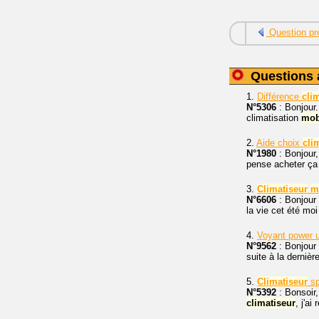
Question pr
Questions 
1.
Différence
cli
N°5306
: Bonjour.
climatisation
mob
2.
Aide choix
cli
N°1980
: Bonjour,
pense acheter ça 
3.
Climatiseur
m
N°6606
: Bonjour 
la vie cet été moi
4.
Voyant power u
N°9562
: Bonjour
suite à la dernièr
5.
Climatiseur
sp
N°5392
: Bonsoir
climatiseur
, j'a