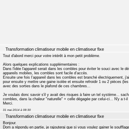
Transformation climatiseur mobile en climatiseur fixe
Tout d'abord merci pour votre intérêt à mon petit problème.
Alors quelques explications supplémentaires :
Dans l'idée l'appareil serait dans les combles pour éviter le souci avec le 
appareils mobiles, les combles sont facile d’accès.
Ensuite une fois l’appareil dans les combles est branché électriquement, j'ai 
pour ensuite y mettre une gaine isolée et ensuite refroidir 1 ou 2 pièces (les
avec des sorties dans le plafond de ces chambres...
Je voulais donc savoir s'il y avait des risques à faire un tel système... sa
combles, dans la chaleur "naturelle" + celle dégagée par celui-ci... N'y a t-i
Merci.
31 mai 2014 à 08:30
Transformation climatiseur mobile en climatiseur fixe
Bonjour.
Dom a répondu en partie, je rajouterai que si vous voulez gainer le soufflag