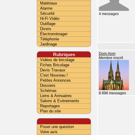
Matériaux
Alarme
Sécurité
4 messages
Hi-Fi Vidéo
Outillage
Divers
Électroménager
Téléphonie
Jardinage
Rubriques
Dom-Aom
Membre inscrit
Vidéos de bricolage
Fiches Bricolage
Devis Travaux
C'est Nouveau !
Petites Annonces
Dossiers
Schémas
8 896 messages
Liens & Annuaires
Salons & Evènements
Reportages
Plan du site
Poser une question
Votre avis