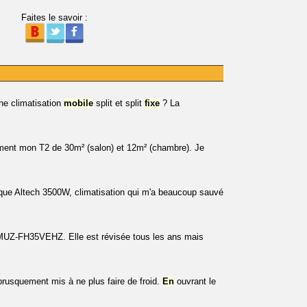
Faites le savoir :
e climatisation
mobile
split et split
fixe
? La
ement mon T2 de 30m² (salon) et 12m² (chambre). Je
rque Altech 3500W, climatisation qui m'a beaucoup sauvé
MUZ-FH35VEHZ. Elle est révisée tous les ans mais
brusquement mis à ne plus faire de froid.
En
ouvrant le