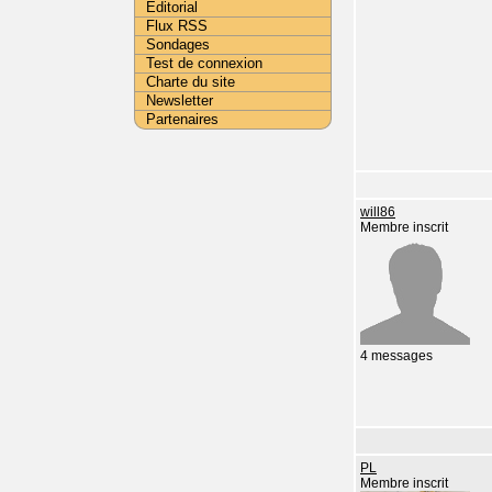
Editorial
Flux RSS
Sondages
Test de connexion
Charte du site
Newsletter
Partenaires
will86
Membre inscrit
4 messages
PL
Membre inscrit