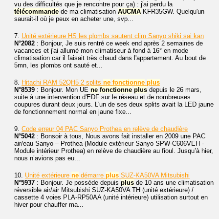
vu des difficultés que je rencontre pour ça) : j'ai perdu la
télécommande
de ma climatisation
AUCMA
KFR35GW. Quelqu'un
saurait-il où je peux en acheter une, svp...
7.
Unité extérieure HS les plombs sautent clim Sanyo shiki sai kan
N°2082
: Bonjour, Je suis rentré ce week end après 2 semaines de
vacances et j'ai allumé mon climatiseur à fond à 16° en mode
climatisation car il faisait très chaud dans l'appartement. Au bout de
5mn, les plombs ont sauté et...
8.
Hitachi RAM 52QH5 2 splits
ne
fonctionne
plus
N°8539
: Bonjour. Mon UE
ne
fonctionne
plus
depuis le 26 mars,
suite à une intervention d'EDF sur le réseau et de nombreuses
coupures durant deux jours. L'un de ses deux splits avait la LED jaune
de fonctionnement normal en jaune fixe...
9.
Code erreur 04 PAC Sanyo Prothea en relève de chaudière
N°5042
: Bonsoir à tous, Nous avons fait installer en 2009 une PAC
air/eau Sanyo – Prothea (Module extérieur Sanyo SPW-C606VEH -
Module intérieur Prothea) en relève de chaudière au fioul. Jusqu’à hier,
nous n’avions pas eu...
10.
Unité extérieure
ne
démarre
plus
SUZ-KA50VA Mitsubishi
N°5937
: Bonjour. Je possède depuis
plus
de 10 ans une climatisation
réversible air/air Mitsubishi SUZ-KA50VA TH (unité extérieure) /
cassette 4 voies PLA-RP50AA (unité intérieure) utilisation surtout en
hiver pour chauffer ma...