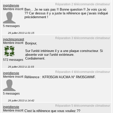
Réparation 2 télécommande climatiseur
ingridlenvie
Membre inscrit
Ben... Je ne sais pas !! Bonne question !! Je vois ça où
?? Car dessus il y a juste la référence que j’avais indiqué
précédemment !
5 messages
26 juillet 2013 à 01:15
Réparation 3 télécommande climatiseur
sysclimconcept
Membre inscrit
Bonjour,
Sur l'unité intérieure il y a une plaque constructeur. Si
absente voir sur l'unité extérieure.
Cordialement.
572 messages
26 juillet 2013 à 11:03
Réparation 4 télécommande climatiseur
ingridlenvie
Membre inscrit
Référence : KFR35GW AUCMA N° RM35GWWF.
5 messages
26 juillet 2013 à 14:42
Réparation 5 télécommande climatiseur
ingridlenvie
Membre inscrit
C'est la référence que vous vouliez ??