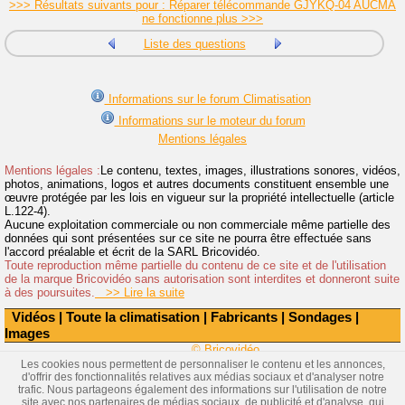
>>> Résultats suivants pour : Réparer télécommande GJYKQ-04 AUCMA
ne fonctionne plus >>>
Liste des questions
Informations sur le forum Climatisation
Informations sur le moteur du forum
Mentions légales
Mentions légales :
Le contenu, textes, images, illustrations sonores, vidéos,
photos, animations, logos et autres documents constituent ensemble une
œuvre protégée par les lois en vigueur sur la propriété intellectuelle (article
L.122-4).
Aucune exploitation commerciale ou non commerciale même partielle des
données qui sont présentées sur ce site ne pourra être effectuée sans
l'accord préalable et écrit de la SARL Bricovidéo.
Toute reproduction même partielle du contenu de ce site et de l'utilisation
de la marque Bricovidéo sans autorisation sont interdites et donneront suite
à des poursuites.
>> Lire la suite
Vidéos
|
Toute la climatisation
|
Fabricants
|
Sondages
|
Images
© Bricovidéo
Les cookies nous permettent de personnaliser le contenu et les annonces,
d'offrir des fonctionnalités relatives aux médias sociaux et d'analyser notre
trafic. Nous partageons également des informations sur l'utilisation de notre
site avec nos partenaires de médias sociaux, de publicité et d'analyse, qui