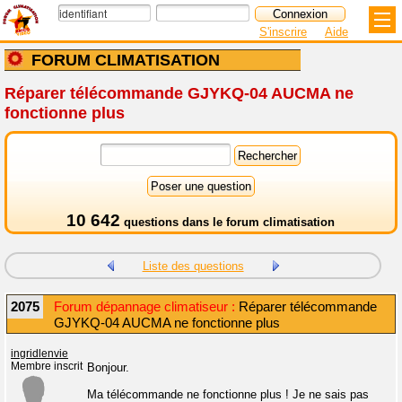
S'inscrire
Aide
FORUM CLIMATISATION
Réparer télécommande GJYKQ-04 AUCMA ne
fonctionne plus
10 642
questions dans le
forum climatisation
Liste des questions
2075
Forum dépannage climatiseur :
Réparer télécommande
GJYKQ-04 AUCMA ne fonctionne plus
ingridlenvie
Membre inscrit
Bonjour.
Ma télécommande ne fonctionne plus ! Je ne sais pas