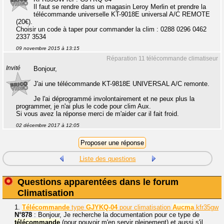
Il faut se rendre dans un magasin Leroy Merlin et prendre la
télécommande universelle KT-9018E universal A/C REMOTE
(20€).
Choisir un code à taper pour commander la clim : 0288 0296 0462
2337 3534
09 novembre 2015 à 13:15
Réparation 11 télécommande climatiseur
Invité
Bonjour,
J'ai une télécommande KT-9818E UNIVERSAL A/C remonte.
Je l'ai déprogrammé involontairement et ne peux plus la
programmer, je n'ai plus le code pour clim Aux.
Si vous avez la réponse merci de m'aider car il fait froid.
02 décembre 2017 à 12:05
Liste des questions
Questions apparentées dans le forum
Climatisation
1.
Télécommande
type
GJYKQ-04
pour climatisation
Aucma
kfr35gw
N°878
: Bonjour, Je recherche la documentation pour ce type de
télécommande
(pour pouvoir m'en servir pleinement) et aussi s'il