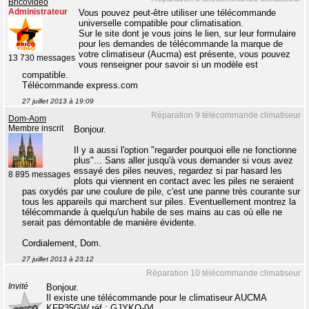
Bricovidéo
Administrateur
Vous pouvez peut-être utiliser une télécommande
universelle compatible pour climatisation.
Sur le site dont je vous joins le lien, sur leur formulaire
pour les demandes de télécommande la marque de
votre climatiseur (Aucma) est présente, vous pouvez
13 730 messages
vous renseigner pour savoir si un modèle est
compatible.
Télécommande express.com
27 juillet 2013 à 19:09
Réparation 9 télécommande climatiseur
Dom-Aom
Membre inscrit
Bonjour.
Il y a aussi l'option "regarder pourquoi elle ne fonctionne
plus"... Sans aller jusqu'à vous demander si vous avez
essayé des piles neuves, regardez si par hasard les
8 895 messages
plots qui viennent en contact avec les piles ne seraient
pas oxydés par une coulure de pile, c'est une panne très courante sur
tous les appareils qui marchent sur piles. Eventuellement montrez la
télécommande à quelqu'un habile de ses mains au cas où elle ne
serait pas démontable de manière évidente.
Cordialement, Dom.
27 juillet 2013 à 23:12
Réparation 10 télécommande climatiseur
Invité
Bonjour.
Il existe une télécommande pour le climatiseur AUCMA
KFR35GW réf : GJYKQ-04