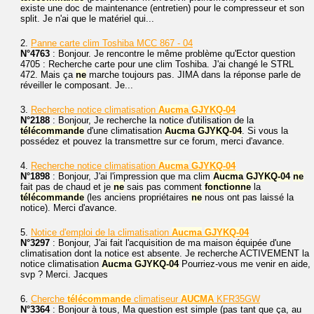
existe une doc de maintenance (entretien) pour le compresseur et son
split. Je n'ai que le matériel qui...
2.
Panne carte clim Toshiba MCC 867 - 04
N°4763
: Bonjour. Je rencontre le même problème qu'Ector question
4705 : Recherche carte pour une clim Toshiba. J'ai changé le STRL
472. Mais ça
ne
marche toujours pas. JIMA dans la réponse parle de
réveiller le composant. Je...
3.
Recherche notice climatisation
Aucma
GJYKQ-04
N°2188
: Bonjour, Je recherche la notice d'utilisation de la
télécommande
d'une climatisation
Aucma
GJYKQ-04
. Si vous la
possédez et pouvez la transmettre sur ce forum, merci d'avance.
4.
Recherche notice climatisation
Aucma
GJYKQ-04
N°1898
: Bonjour, J'ai l'impression que ma clim
Aucma
GJYKQ-04
ne
fait pas de chaud et je
ne
sais pas comment
fonctionne
la
télécommande
(les anciens propriétaires
ne
nous ont pas laissé la
notice). Merci d'avance.
5.
Notice d'emploi de la climatisation
Aucma
GJYKQ-04
N°3297
: Bonjour, J'ai fait l'acquisition de ma maison équipée d'une
climatisation dont la notice est absente. Je recherche ACTIVEMENT la
notice climatisation
Aucma
GJYKQ-04
Pourriez-vous me venir en aide,
svp ? Merci. Jacques
6.
Cherche
télécommande
climatiseur
AUCMA
KFR35GW
N°3364
: Bonjour à tous, Ma question est simple (pas tant que ça, au