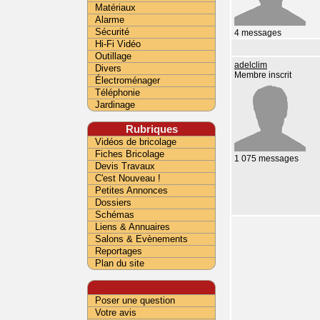
Matériaux
Alarme
Sécurité
4 messages
Hi-Fi Vidéo
Outillage
adelclim
Divers
Membre inscrit
Électroménager
Téléphonie
Jardinage
Rubriques
Vidéos de bricolage
Fiches Bricolage
1 075 messages
Devis Travaux
C'est Nouveau !
Petites Annonces
Dossiers
Schémas
Liens & Annuaires
Salons & Evènements
Reportages
Plan du site
Poser une question
Votre avis