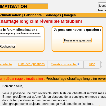
IMATISATION
Reste
 climatisation
|
Fabricants
|
Sondages
|
Images
hauffage long clim réversible Mitsubishi
 le forum climatisation :
Je pose une nouvelle question :
question pour y accéder directement
Liste des questions
Aide
écédente
Question suivante
um dépannage climatisation :
Préchauffage chauffage long clim réver
Bonjour à tous,
Voilà je possède une clim réversible Mitsubishi qui chauffe et refroidit mes
Et mon problème est qu'une fois en dessous de la consigne en mode chaud,
donc la température de mes pièces descendent...
Mon groupe tourne toujours, entre tout ça mais souffle de l'air froid.