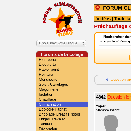
FORUM CL
Vidéos
|
Toute la
Préchauffage c
Rechercher dans
ou taper le n° d'une 
Choisissez votre langue
Forums de bricolage
Plomberie
Électricité
Papier peint
Peinture
Menuiserie
Question pr
Sols . Carrelages
Maçonnerie
Isolation
4342
Question for
Chauffage
Climatisation
Yop42
Écologie Habitat
Membre inscrit
Bricolage Créatif Photos
Litiges Travaux
Toitures
Décoration