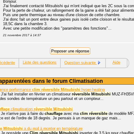
Bonjour.
J'ai finalement contacté Mitsubishi qui m'ont indiqué que les 2C sous la con
Pour la perte de chaleur, un rallongement de la gaine a été fait pour alimen
Puis une perte thermique au niveau d'une cloison de cette chambre.
J'ai donc fait un pont entre deux gaines puis isolé cette cloison et le résult
18,5C dans la chambre 3.
Avec une petite modification des "paramètres des fonctions"...
21 novembre 2017 à 14:37
Liste des questions
Aide
écédente
Question suivante
apparentées dans le forum Climatisation
rience performance
clim
réversible
Mitsubishi
hyper-heating
J'ai fait installer en février un climatiseur
réversible
Mitsubishi
MUZ-FH35VEHZ
é des sondes de température un peu partout et un compteur...
ffage
climatisation
réversible
Mitsubishi
 Je n'arrive pas à faire du
chauffage
avec ma
clim
réversible
de modèle MFZK
èce est de l'ordre de 18 degrés. Je pensais à un manque de gaz mais...
le
Mitsubishi
a du mal à monter en température
. Je possède une
Clim
réversible
Mitsubishi
inverter de 3,5 kg pour chauffe