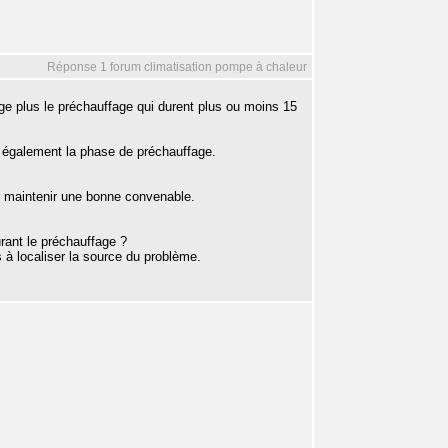
Réponse 1 forum climatisation pompe à chaleur
ge plus le préchauffage qui durent plus ou moins 15
s également la phase de préchauffage.
ur maintenir une bonne convenable.
urant le préchauffage ?
à localiser la source du problème.