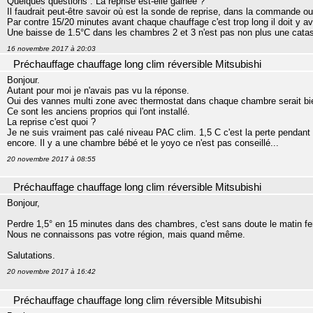
Quelques questions : La reprise est-elle gainée ?
Il faudrait peut-être savoir où est la sonde de reprise, dans la commande ou
Par contre 15/20 minutes avant chaque chauffage c'est trop long il doit y a
Une baisse de 1.5°C dans les chambres 2 et 3 n'est pas non plus une catast
16 novembre 2017 à 20:03
Préchauffage chauffage long clim réversible Mitsubishi
Bonjour.
Autant pour moi je n'avais pas vu la réponse.
Oui des vannes multi zone avec thermostat dans chaque chambre serait bi
Ce sont les anciens proprios qui l'ont installé.
La reprise c'est quoi ?
Je ne suis vraiment pas calé niveau PAC clim. 1,5 C c'est la perte pendant
encore. Il y a une chambre bébé et le yoyo ce n'est pas conseillé...
20 novembre 2017 à 08:55
Préchauffage chauffage long clim réversible Mitsubishi
Bonjour,
Perdre 1,5° en 15 minutes dans des chambres, c'est sans doute le matin fenêt
Nous ne connaissons pas votre région, mais quand même.
Salutations.
20 novembre 2017 à 16:42
Préchauffage chauffage long clim réversible Mitsubishi