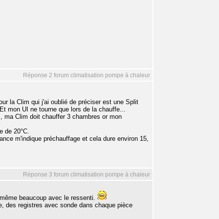
Réponse 2 forum climatisation pompe à chaleur
r la Clim qui j'ai oublié de préciser est une Split
 Et mon UI ne tourne que lors de la chauffe...
, ma Clim doit chauffer 3 chambres or mon
e de 20°C.
nce m'indique préchauffage et cela dure environ 15,
Réponse 3 forum climatisation pompe à chaleur
d même beaucoup avec le ressenti.
ce, des registres avec sonde dans chaque pièce