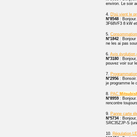
environ. Le soir a
4.
D'où vient le 
N°8548
: Bonjour. 
3F68VF3 8 kW et
5.
Consommation 
N°1842
: Bonjour 
ne les ai pas sou
6.
Avis évolution
N°3180
: Bonjour,
pouvez voir sur l
7.
Programmatio
N°2956
: Bonsoir.
je programme le
8.
PAC
Mitsubis
N°8959
: Bonjour
rencontre toujou
9.
Panne carte él
N°5734
: Bonjour
SRC35ZJP-S (unité
10.
Régulation L