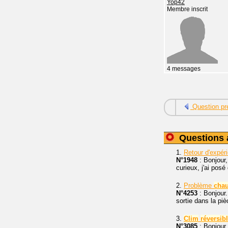
Yop42
Membre inscrit
4 messages
Question pr
Questions 
1.
Retour d'expé
N°1948
: Bonjour, 
curieux, j'ai pos
2.
Problème
chau
N°4253
: Bonjour.
sortie dans la pi
3.
Clim
réversib
N°3085
: Bonjour