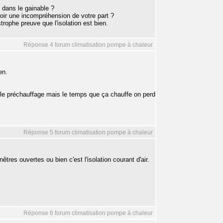
 dans le gainable ?
voir une incompréhension de votre part ?
rophe preuve que l'isolation est bien.
Réponse 4 forum climatisation pompe à chaleur
en.
 le préchauffage mais le temps que ça chauffe on perd
Réponse 5 forum climatisation pompe à chaleur
res ouvertes ou bien c'est l'isolation courant d'air.
Réponse 6 forum climatisation pompe à chaleur