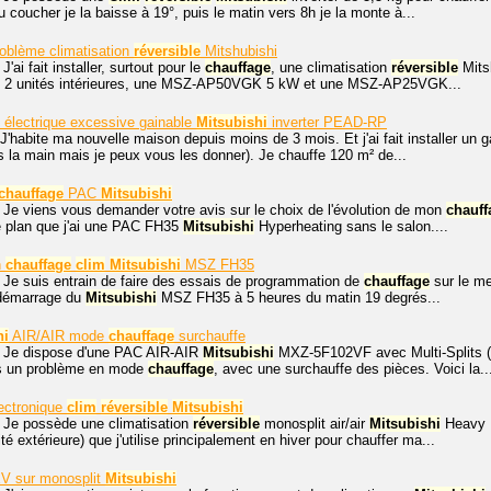
u coucher je la baisse à 19°, puis le matin vers 8h je la monte à...
problème climatisation
réversible
Mitshubishi
J'ai fait installer, surtout pour le
chauffage
, une climatisation
réversible
Mits
 2 unités intérieures, une MSZ-AP50VGK 5 kW et une MSZ-AP25VGK...
électrique excessive gainable
Mitsubishi
inverter PEAD-RP
J'habite ma nouvelle maison depuis moins de 3 mois. Et j'ai fait installer un 
s la main mais je peux vous les donner). Je chauffe 120 m² de...
chauffage
PAC
Mitsubishi
 Je viens vous demander votre avis sur le choix de l'évolution de mon
chauff
e plan que j'ai une PAC FH35
Mitsubishi
Hyperheating sans le salon....
n
chauffage
clim
Mitsubishi
MSZ FH35
 Je suis entrain de faire des essais de programmation de
chauffage
sur le m
 démarrage du
Mitsubishi
MSZ FH35 à 5 heures du matin 19 degrés...
hi
AIR/AIR mode
chauffage
surchauffe
. Je dispose d'une PAC AIR-AIR
Mitsubishi
MXZ-5F102VF avec Multi-Splits (5
rs un problème en mode
chauffage
, avec une surchauffe des pièces. Voici la..
ectronique
clim
réversible
Mitsubishi
, Je possède une climatisation
réversible
monosplit air/air
Mitsubishi
Heavy I
 extérieure) que j'utilise principalement en hiver pour chauffer ma...
EV sur monosplit
Mitsubishi