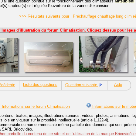
 J'ai une question pointue sur le fonctionnement des climatiseurs
Mitsubishi
uel(s) capteur(s) est régulée l'ouverture de la vanne d'expansion...
>>> Résultats suivants pour : Préchauffage chauffage long clim r
Images d'illustration du forum Climatisation. Cliquez dessus pour les a
Liste des questions
Aide
écédente
Question suivante
Informations sur le forum Climatisation
Informations sur le mote
contenu, textes, images, illustrations sonores, vidéos, photos, animations, 
lois en vigueur sur la propriété intellectuelle (article L.122-4).
ommerciale ou non commerciale même partielle des données qui sont présenté
 la SARL Bricovidéo.
e partielle du contenu de ce site et de l'utilisation de la marque Bricovidéo 