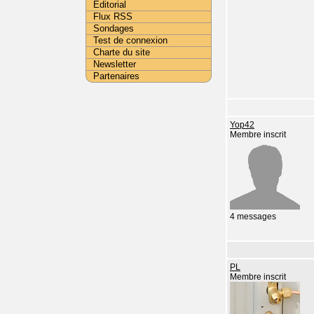
Editorial
Flux RSS
Sondages
Test de connexion
Charte du site
Newsletter
Partenaires
Yop42
Membre inscrit
4 messages
PL
Membre inscrit