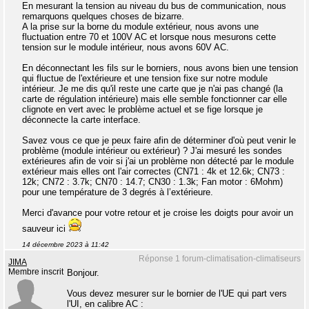
En mesurant la tension au niveau du bus de communication, nous
remarquons quelques choses de bizarre.
A la prise sur la borne du module extérieur, nous avons une
fluctuation entre 70 et 100V AC et lorsque nous mesurons cette
tension sur le module intérieur, nous avons 60V AC.
En déconnectant les fils sur le borniers, nous avons bien une tension
qui fluctue de l'extérieure et une tension fixe sur notre module
intérieur. Je me dis qu'il reste une carte que je n'ai pas changé (la
carte de régulation intérieure) mais elle semble fonctionner car elle
clignote en vert avec le problème actuel et se fige lorsque je
déconnecte la carte interface.
Savez vous ce que je peux faire afin de déterminer d'où peut venir le
problème (module intérieur ou extérieur) ? J'ai mesuré les sondes
extérieures afin de voir si j'ai un problème non détecté par le module
extérieur mais elles ont l'air correctes (CN71 : 4k et 12.6k; CN73 :
12k; CN72 : 3.7k; CN70 : 14.7; CN30 : 1.3k; Fan motor : 6Mohm)
pour une température de 3 degrés à l’extérieure.
Merci d'avance pour votre retour et je croise les doigts pour avoir un
sauveur ici
14 décembre 2023 à 11:42
Réponse 1 forum-climatisation-climatiseurs
JIMA
Membre inscrit
Bonjour.
Vous devez mesurer sur le bornier de l'UE qui part vers
l'UI, en calibre AC :