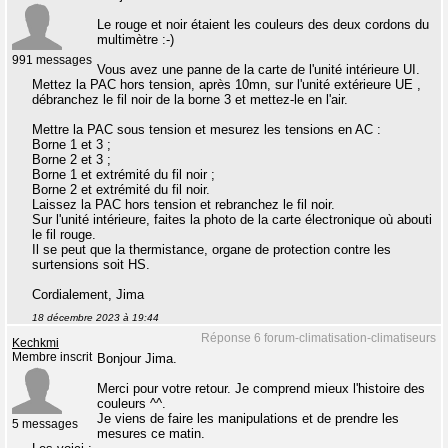
Le rouge et noir étaient les couleurs des deux cordons du
multimètre :-)
991 messages
Vous avez une panne de la carte de l'unité intérieure UI.
Mettez la PAC hors tension, après 10mn, sur l'unité extérieure UE ,
débranchez le fil noir de la borne 3 et mettez-le en l'air.
Mettre la PAC sous tension et mesurez les tensions en AC :
Borne 1 et 3 ;
Borne 2 et 3 ;
Borne 1 et extrémité du fil noir ;
Borne 2 et extrémité du fil noir.
Laissez la PAC hors tension et rebranchez le fil noir.
Sur l'unité intérieure, faites la photo de la carte électronique où abouti
le fil rouge.
Il se peut que la thermistance, organe de protection contre les
surtensions soit HS.
Cordialement, Jima
18 décembre 2023 à 19:44
Réponse 6 forum-climatisation-climatiseurs
Kechkmi
Membre inscrit
Bonjour Jima.
Merci pour votre retour. Je comprend mieux l'histoire des
couleurs ^^.
Je viens de faire les manipulations et de prendre les
5 messages
mesures ce matin.