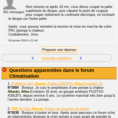
Hors tension et après 10 mn, vous devez couper la patte
supérieure du disque, puis séparer le point de coupure
991 messages
pour couper nettement la continuité électrique, en inclinant
le disque sur l'autre patte.
Après, vous pouvez remettre la tension et mise en marche de votre
PAC (pompe à chaleur).
Cordialement, Jima
04 janvier 2024 à 21:44
Liste des questions
Questions apparentées dans le forum
Climatisation
1.
Problème clim
Atlantic
Fujitsu A30LBTL
Alfea
Evolution 10
N°5084
: Bonjour. Je suis le propriétaire d’une pompe à chaleur
Atlantic
Alfea
Evolution 10 avec un groupe extérieur FUJITSU
A30LBTL depuis environ 5 ans. Le système marchait très bien jusqu’à
l’année dernière. La pompe...
2.
PAC
Air Eau
Atlantic
Fujitsu de nouveau en panne
N°2638
: Bonjour à toutes et tous. Après avoir parcouru ce forum riche
en interventions diverses je m'en remets à vous avant de prendre la