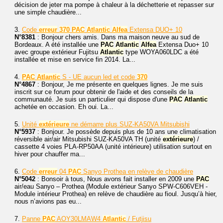
décision de jeter ma pompe à chaleur à la déchetterie et repasser sur
une simple chaudière...
3.
Code
erreur
370
PAC
Atlantic
Alfea
Extensa DUO+ 10
N°8381
: Bonjour chers amis. Dans ma maison neuve au sud de
Bordeaux. A été installée une
PAC
Atlantic
Alfea
Extensa Duo+ 10
avec groupe extérieur Fujitsu
Atlantic
type WOYA060LDC a été
installée et mise en service fin 2014. La...
4.
PAC
Atlantic
S - UE aucun led et code
370
N°4867
: Bonjour, Je me présente en quelques lignes. Je me suis
inscrit sur ce forum pour obtenir de l'aide et des conseils de la
communauté. Je suis un particulier qui dispose d'une
PAC
Atlantic
achetée en occasion. Eh oui. La...
5.
Unité
extérieure
ne démarre plus SUZ-KA50VA Mitsubishi
N°5937
: Bonjour. Je possède depuis plus de 10 ans une climatisation
réversible air/air Mitsubishi SUZ-KA50VA TH (unité
extérieure
) /
cassette 4 voies PLA-RP50AA (unité intérieure) utilisation surtout en
hiver pour chauffer ma...
6.
Code
erreur
04
PAC
Sanyo Prothea en relève de chaudière
N°5042
: Bonsoir à tous, Nous avons fait installer en 2009 une
PAC
air/eau Sanyo – Prothea (Module extérieur Sanyo SPW-C606VEH -
Module intérieur Prothea) en relève de chaudière au fioul. Jusqu’à hier,
nous n’avions pas eu...
7.
Panne
PAC
AOY30LMAW4
Atlantic
/ Futjisu