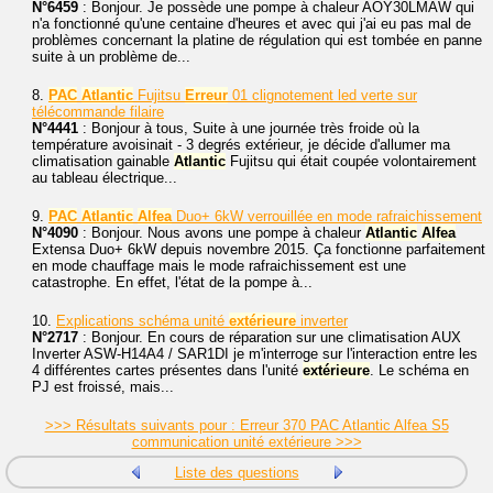
N°6459
: Bonjour. Je possède une pompe à chaleur AOY30LMAW qui
n'a fonctionné qu'une centaine d'heures et avec qui j'ai eu pas mal de
problèmes concernant la platine de régulation qui est tombée en panne
suite à un problème de...
8.
PAC
Atlantic
Fujitsu
Erreur
01 clignotement led verte sur
télécommande filaire
N°4441
: Bonjour à tous, Suite à une journée très froide où la
température avoisinait - 3 degrés extérieur, je décide d'allumer ma
climatisation gainable
Atlantic
Fujitsu qui était coupée volontairement
au tableau électrique...
9.
PAC
Atlantic
Alfea
Duo+ 6kW verrouillée en mode rafraichissement
N°4090
: Bonjour. Nous avons une pompe à chaleur
Atlantic
Alfea
Extensa Duo+ 6kW depuis novembre 2015. Ça fonctionne parfaitement
en mode chauffage mais le mode rafraichissement est une
catastrophe. En effet, l'état de la pompe à...
10.
Explications schéma unité
extérieure
inverter
N°2717
: Bonjour. En cours de réparation sur une climatisation AUX
Inverter ASW-H14A4 / SAR1DI je m'interroge sur l'interaction entre les
4 différentes cartes présentes dans l'unité
extérieure
. Le schéma en
PJ est froissé, mais...
>>> Résultats suivants pour : Erreur 370 PAC Atlantic Alfea S5
communication unité extérieure >>>
Liste des questions