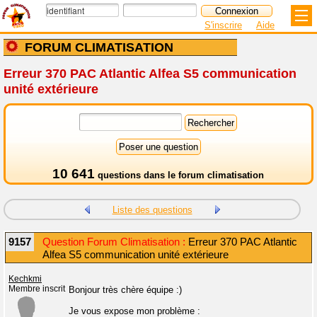
S'inscrire
Aide
FORUM CLIMATISATION
Erreur 370 PAC Atlantic Alfea S5 communication
unité extérieure
10 641
questions dans le
forum climatisation
Liste des questions
9157
Question Forum Climatisation :
Erreur 370 PAC Atlantic
Alfea S5 communication unité extérieure
Kechkmi
Membre inscrit
Bonjour très chère équipe :)
Je vous expose mon problème :