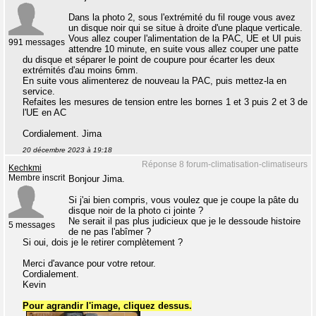
Dans la photo 2, sous l'extrémité du fil rouge vous avez
un disque noir qui se situe à droite d'une plaque verticale.
Vous allez couper l'alimentation de la PAC, UE et UI puis
991 messages
attendre 10 minute, en suite vous allez couper une patte
du disque et séparer le point de coupure pour écarter les deux
extrémités d'au moins 6mm.
En suite vous alimenterez de nouveau la PAC, puis mettez-la en
service.
Refaites les mesures de tension entre les bornes 1 et 3 puis 2 et 3 de
l'UE en AC
Cordialement. Jima
20 décembre 2023 à 19:18
Réponse 8 forum-climatisation-climatiseurs
Kechkmi
Membre inscrit
Bonjour Jima.
Si j'ai bien compris, vous voulez que je coupe la pâte du
disque noir de la photo ci jointe ?
Ne serait il pas plus judicieux que je le dessoude histoire
5 messages
de ne pas l'abîmer ?
Si oui, dois je le retirer complètement ?
Merci d'avance pour votre retour.
Cordialement.
Kevin
Pour agrandir l'image, cliquez dessus.