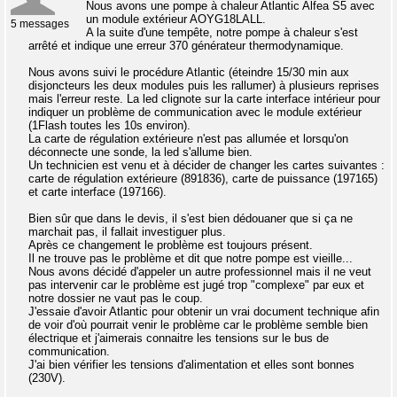
Nous avons une pompe à chaleur Atlantic Alfea S5 avec
un module extérieur AOYG18LALL.
5 messages
A la suite d'une tempête, notre pompe à chaleur s'est
arrêté et indique une erreur 370 générateur thermodynamique.
Nous avons suivi le procédure Atlantic (éteindre 15/30 min aux
disjoncteurs les deux modules puis les rallumer) à plusieurs reprises
mais l'erreur reste. La led clignote sur la carte interface intérieur pour
indiquer un problème de communication avec le module extérieur
(1Flash toutes les 10s environ).
La carte de régulation extérieure n'est pas allumée et lorsqu'on
déconnecte une sonde, la led s'allume bien.
Un technicien est venu et à décider de changer les cartes suivantes :
carte de régulation extérieure (891836), carte de puissance (197165)
et carte interface (197166).
Bien sûr que dans le devis, il s'est bien dédouaner que si ça ne
marchait pas, il fallait investiguer plus.
Après ce changement le problème est toujours présent.
Il ne trouve pas le problème et dit que notre pompe est vieille...
Nous avons décidé d'appeler un autre professionnel mais il ne veut
pas intervenir car le problème est jugé trop "complexe" par eux et
notre dossier ne vaut pas le coup.
J'essaie d'avoir Atlantic pour obtenir un vrai document technique afin
de voir d'où pourrait venir le problème car le problème semble bien
électrique et j'aimerais connaitre les tensions sur le bus de
communication.
J'ai bien vérifier les tensions d'alimentation et elles sont bonnes
(230V).