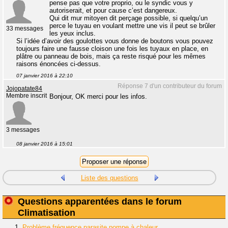
pense pas que votre proprio, ou le syndic vous y
autoriserait, et pour cause c’est dangereux.
Qui dit mur mitoyen dit perçage possible, si quelqu’un
perce le tuyau en voulant mettre une vis il peut se brûler
33 messages
les yeux inclus.
Si l’idée d’avoir des goulottes vous donne de boutons vous pouvez
toujours faire une fausse cloison une fois les tuyaux en place, en
plâtre ou panneau de bois, mais ça reste risqué pour les mêmes
raisons énoncées ci-dessus.
07 janvier 2016 à 22:10
Réponse 7 d'un contributeur du forum
Jojopatate84
Membre inscrit
Bonjour, OK merci pour les infos.
3 messages
08 janvier 2016 à 15:01
Liste des questions
Questions apparentées dans le forum
Climatisation
1.
Problème fréquence parasite pompe à chaleur