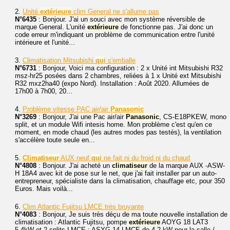
2.
Unité
extérieure
clim General ne s'allume pas
N°6435
: Bonjour. J'ai un souci avec mon système réversible de
marque General. L'unité
extérieure
de fonctionne pas. J'ai donc un
code erreur m'indiquant un problème de communication entre l'unité
intérieure et l'unité...
3.
Climatisation Mitsubishi
qui
s'emballe
N°6731
: Bonjour, Voici ma configuration : 2 x Unité int Mitsubishi R32
msz-hr25 posées dans 2 chambres, reliées à 1 x Unité ext Mitsubishi
R32 mxz2ha40 (expo Nord). Installation : Août 2020. Allumées de
17h00 à 7h00, 20...
4.
Problème vitesse PAC air/air
Panasonic
N°3269
: Bonjour, J'ai une Pac air/air
Panasonic
, CS-E18PKEW, mono
split, et un module Wifi intesis home. Mon problème c'est qu'en ce
moment, en mode chaud (les autres modes pas testés), la ventilation
s'accélère toute seule en...
5.
Climatiseur
AUX neuf
qui
ne fait ni du froid ni du chaud
N°4808
: Bonjour. J'ai acheté un
climatiseur
de la marque AUX -ASW-
H 18A4 avec kit de pose sur le net, que j'ai fait installer par un auto-
entrepreneur, spécialiste dans la climatisation, chauffage etc, pour 350
Euros. Mais voilà...
6.
Clim Atlantic Fujitsu LMCE très bruyante
N°4083
: Bonjour, Je suis très déçu de ma toute nouvelle installation de
climatisation : Atlantic Fujitsu, pompe
extérieure
AOYG 18 LAT3
5,4kW et 2 splits LMCE : ASYG 14 LMCE de 4,2 kW pour la salle /