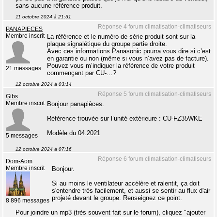
sans aucune référence produit.
11 octobre 2024 à 21:51
Réponse 4 forum climatisation-climatiseurs
PANAPIECES
Membre inscrit
La référence et le numéro de série produit sont sur la
plaque signalétique du groupe partie droite.
Avec ces informations Panasonic pourra vous dire si c’est
en garantie ou non (même si vous n’avez pas de facture).
Pouvez vous m’indiquer la référence de votre produit
21 messages
commençant par CU-…?
12 octobre 2024 à 03:14
Réponse 5 forum climatisation-climatiseurs
Gibs
Membre inscrit
Bonjour panapièces.
Référence trouvée sur l’unité extérieure : CU-FZ35WKE
Modèle du 04.2021
5 messages
12 octobre 2024 à 07:16
Réponse 6 forum climatisation-climatiseurs
Dom-Aom
Membre inscrit
Bonjour.
Si au moins le ventilateur accélère et ralentit, ça doit
s'entendre très facilement, et aussi se sentir au flux d'air
projeté devant le groupe. Renseignez ce point.
8 896 messages
Pour joindre un mp3 (très souvent fait sur le forum), cliquez "ajouter