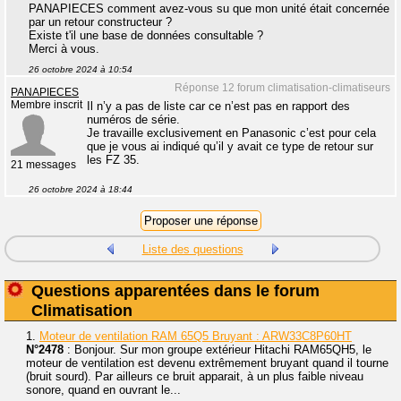
PANAPIECES comment avez-vous su que mon unité était concernée
par un retour constructeur ?
Existe t'il une base de données consultable ?
Merci à vous.
26 octobre 2024 à 10:54
Réponse 12 forum climatisation-climatiseurs
PANAPIECES
Membre inscrit
Il n’y a pas de liste car ce n’est pas en rapport des
numéros de série.
Je travaille exclusivement en Panasonic c’est pour cela
que je vous ai indiqué qu’il y avait ce type de retour sur
les FZ 35.
21 messages
26 octobre 2024 à 18:44
Liste des questions
Questions apparentées dans le forum
Climatisation
1.
Moteur de ventilation RAM 65Q5 Bruyant : ARW33C8P60HT
N°2478
: Bonjour. Sur mon groupe extérieur Hitachi RAM65QH5, le
moteur de ventilation est devenu extrêmement bruyant quand il tourne
(bruit sourd). Par ailleurs ce bruit apparait, à un plus faible niveau
sonore, quand en ouvrant le...