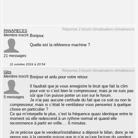
Réponse 2 forum climatisation-climatiseurs
PANAPIECES
Membre inscrit
Bonjour,
Quelle est la référence machine ?
21 messages
11 octobre 2024 à 20:54
Réponse 3 forum climatisation-climatiseurs
Gibs
Membre inscrit
Bonjour et ardu pour votre retour.
Il faudrait que je vous enregistre le bruit que fait la clim
pour voir si c’est bien le compresseur, mais je ne suis pas
sûr que l’on puisse porter un son sur le forum.
5 messages
Je n’ai pas aucune certitude du fait que ce soit ou non le
compresseur, mais si c’était le ventilateur vous penseriez à quelque
chose en particulier ?
Ce qui m’interpelle le plus, c’est la fréquence quasi identique entre le
moment où elle redescend à un rythme normal et quand elle
recommence à partir en vrille…. 6 minutes.
Je re précise que le vendeur/installateur a déposé le bilan, donc je ne
pense pas à la garantie puisse que je n’ai qu’une facture du vendeur,