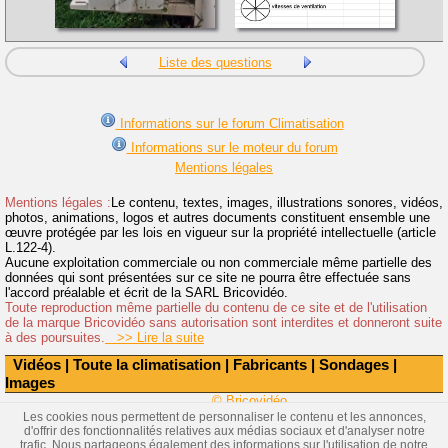
Liste des questions
Informations sur le forum Climatisation
Informations sur le moteur du forum
Mentions légales
Mentions légales :
Le contenu, textes, images, illustrations sonores, vidéos,
photos, animations, logos et autres documents constituent ensemble une
œuvre protégée par les lois en vigueur sur la propriété intellectuelle (article
L.122-4).
Aucune exploitation commerciale ou non commerciale même partielle des
données qui sont présentées sur ce site ne pourra être effectuée sans
l'accord préalable et écrit de la SARL Bricovidéo.
Toute reproduction même partielle du contenu de ce site et de l'utilisation
de la marque Bricovidéo sans autorisation sont interdites et donneront suite
à des poursuites.
>> Lire la suite
Vidéos
|
Toute la climatisation
|
Fabricants
|
Sondages
|
Images
© Bricovidéo
Les cookies nous permettent de personnaliser le contenu et les annonces,
d'offrir des fonctionnalités relatives aux médias sociaux et d'analyser notre
trafic. Nous partageons également des informations sur l'utilisation de notre