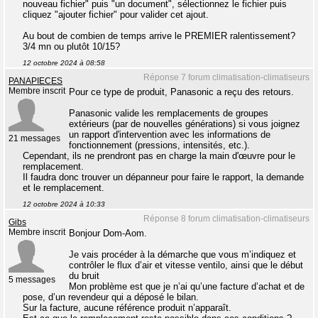
nouveau fichier" puis "un document", sélectionnez le fichier puis
cliquez "ajouter fichier" pour valider cet ajout.
Au bout de combien de temps arrive le PREMIER ralentissement?
3/4 mn ou plutôt 10/15?
12 octobre 2024 à 08:58
Réponse 7 forum climatisation-climatiseurs
PANAPIECES
Membre inscrit
Pour ce type de produit, Panasonic a reçu des retours.
Panasonic valide les remplacements de groupes
extérieurs (par de nouvelles générations) si vous joignez
un rapport d'intervention avec les informations de
21 messages
fonctionnement (pressions, intensités, etc.).
Cependant, ils ne prendront pas en charge la main d'œuvre pour le
remplacement.
Il faudra donc trouver un dépanneur pour faire le rapport, la demande
et le remplacement.
12 octobre 2024 à 10:33
Réponse 8 forum climatisation-climatiseurs
Gibs
Membre inscrit
Bonjour Dom-Aom.
Je vais procéder à la démarche que vous m’indiquez et
contrôler le flux d’air et vitesse ventilo, ainsi que le début
du bruit
5 messages
Mon problème est que je n’ai qu’une facture d’achat et de
pose, d’un revendeur qui a déposé le bilan.
Sur la facture, aucune référence produit n’apparaît.