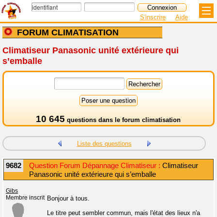
S'inscrire
Aide
FORUM CLIMATISATION
Climatiseur Panasonic unité extérieure qui
s’emballe
10 645
questions dans le
forum climatisation
Liste des questions
9682
Question Forum Dépannage Climatiseur :
Climatiseur
Panasonic unité extérieure qui s’emballe
Gibs
Membre inscrit
Bonjour à tous.
Le titre peut sembler commun, mais l'état des lieux n'a