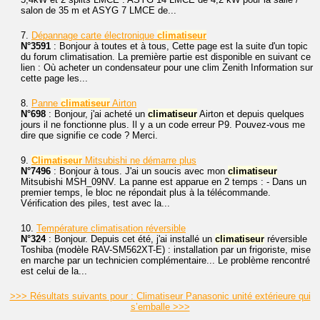
salon de 35 m et ASYG 7 LMCE de...
7.
Dépannage carte électronique
climatiseur
N°3591
: Bonjour à toutes et à tous, Cette page est la suite d'un topic
du forum climatisation. La première partie est disponible en suivant ce
lien : Où acheter un condensateur pour une clim Zenith Information sur
cette page les...
8.
Panne
climatiseur
Airton
N°698
: Bonjour, j'ai acheté un
climatiseur
Airton et depuis quelques
jours il ne fonctionne plus. Il y a un code erreur P9. Pouvez-vous me
dire que signifie ce code ? Merci.
9.
Climatiseur
Mitsubishi ne démarre plus
N°7496
: Bonjour à tous. J'ai un soucis avec mon
climatiseur
Mitsubishi MSH_09NV. La panne est apparue en 2 temps : - Dans un
premier temps, le bloc ne répondait plus à la télécommande.
Vérification des piles, test avec la...
10.
Température climatisation réversible
N°324
: Bonjour. Depuis cet été, j'ai installé un
climatiseur
réversible
Toshiba (modèle RAV-SM562XT-E) : installation par un frigoriste, mise
en marche par un technicien complémentaire... Le problème rencontré
est celui de la...
>>> Résultats suivants pour : Climatiseur Panasonic unité extérieure qui
s’emballe >>>