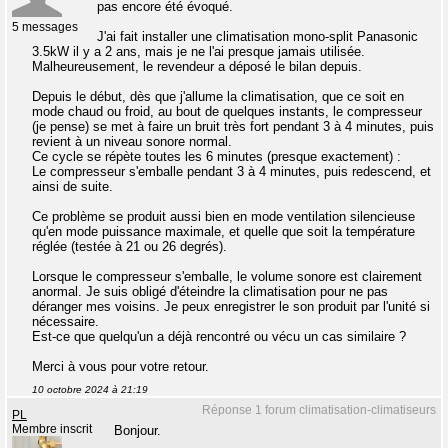
pas encore été évoqué.
5 messages
J'ai fait installer une climatisation mono-split Panasonic
3.5kW il y a 2 ans, mais je ne l'ai presque jamais utilisée.
Malheureusement, le revendeur a déposé le bilan depuis.
Depuis le début, dès que j'allume la climatisation, que ce soit en
mode chaud ou froid, au bout de quelques instants, le compresseur
(je pense) se met à faire un bruit très fort pendant 3 à 4 minutes, puis
revient à un niveau sonore normal.
Ce cycle se répète toutes les 6 minutes (presque exactement) :
Le compresseur s'emballe pendant 3 à 4 minutes, puis redescend, et
ainsi de suite.
Ce problème se produit aussi bien en mode ventilation silencieuse
qu'en mode puissance maximale, et quelle que soit la température
réglée (testée à 21 ou 26 degrés).
Lorsque le compresseur s'emballe, le volume sonore est clairement
anormal. Je suis obligé d'éteindre la climatisation pour ne pas
déranger mes voisins. Je peux enregistrer le son produit par l'unité si
nécessaire.
Est-ce que quelqu'un a déjà rencontré ou vécu un cas similaire ?
Merci à vous pour votre retour.
10 octobre 2024 à 21:19
Réponse 1 forum climatisation-climatiseurs
PL
Membre inscrit
Bonjour.