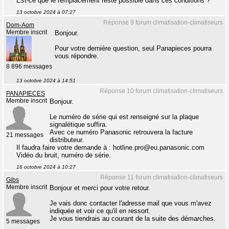
Est-ce que le remplacement reste possible dans ces conditions ?
13 octobre 2024 à 07:27
Réponse 9 forum climatisation-climatiseurs
Dom-Aom
Membre inscrit
Bonjour.
Pour votre dernière question, seul Panapieces pourra
vous répondre.
8 896 messages
13 octobre 2024 à 14:51
Réponse 10 forum climatisation-climatiseurs
PANAPIECES
Membre inscrit
Bonjour.
Le numéro de série qui est renseigné sur la plaque
signalétique suffira.
Avec ce numéro Panasonic retrouvera la facture
21 messages
distributeur.
Il faudra faire votre demande à : hotline.pro@eu.panasonic.com
Vidéo du bruit, numéro de série.
16 octobre 2024 à 10:27
Réponse 11 forum climatisation-climatiseurs
Gibs
Membre inscrit
Bonjour et merci pour votre retour.
Je vais donc contacter l'adresse mail que vous m'avez
indiquée et voir ce qu'il en ressort.
Je vous tiendrais au courant de la suite des démarches.
5 messages