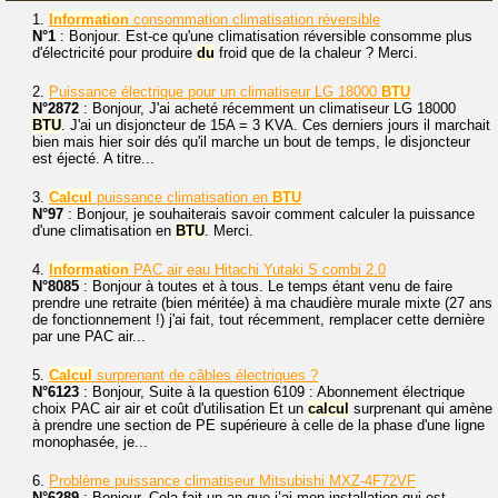
1.
Information
consommation climatisation réversible
N°1
: Bonjour. Est-ce qu'une climatisation réversible consomme plus
d'électricité pour produire
du
froid que de la chaleur ? Merci.
2.
Puissance électrique pour un climatiseur LG 18000
BTU
N°2872
: Bonjour, J'ai acheté récemment un climatiseur LG 18000
BTU
. J'ai un disjoncteur de 15A = 3 KVA. Ces derniers jours il marchait
bien mais hier soir dés qu'il marche un bout de temps, le disjoncteur
est éjecté. A titre...
3.
Calcul
puissance climatisation en
BTU
N°97
: Bonjour, je souhaiterais savoir comment calculer la puissance
d'une climatisation en
BTU
. Merci.
4.
Information
PAC air eau Hitachi Yutaki S combi 2.0
N°8085
: Bonjour à toutes et à tous. Le temps étant venu de faire
prendre une retraite (bien méritée) à ma chaudière murale mixte (27 ans
de fonctionnement !) j'ai fait, tout récemment, remplacer cette dernière
par une PAC air...
5.
Calcul
surprenant de câbles électriques ?
N°6123
: Bonjour, Suite à la question 6109 : Abonnement électrique
choix PAC air air et coût d'utilisation Et un
calcul
surprenant qui amène
à prendre une section de PE supérieure à celle de la phase d'une ligne
monophasée, je...
6.
Problème puissance climatiseur Mitsubishi MXZ-4F72VF
N°6289
: Bonjour. Cela fait un an que j’ai mon installation qui est