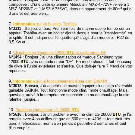
composée : D’une unité extérieure Mitsubishi MXZ-4F72VF reliée à 3
MSZ-AP20VF et 1 MSZ-AP35VG, dans un appartement de 80m² qui a
3 ans et est très bien...
7.
Information
sur kit bi-splits Toshiba
N°3311
: Bonjour à tous, Première fois de ma vie que je tombe sur un
appareil Toshiba avec un boitier ajouté dessus pour le "transformer" en
bi-splits. Il est indiqué sur l'étiquette qu'il s'agit d'un monosplit R22 de
3,5 Kw et...
8.
Climatisation Samsung 12000
BTU
et code erreur DF
N°1494
: Bonjour J'ai une climatisation de marque Samsung type
12000
BTU
avec un code erreur "DF". En mode chaud, il fait beaucoup
de givre à l'unité extérieure et s'arrête. Que dois-je faire ? Merci de vos
réponses.
9.
Information
sur le fonctionnement d'une clim DAIKIN
N°3018
: Bonsoir, J'ai acheté une maison équipée d'une clim réversible
gainable DAIKIN. Tout fonctionne mode clim, mode chauffage. Mais,
question, arrivé à la température souhaitée en mode chauffage la clim
ralentie, jusque...
10.
Problème climatiseur LG 28000
BTU
N°5616
: Bonjour, J'ai un problème avec ma clim LG 28000
BTU
, je l'ai
remplis avec 4 bouteilles de gaz de 500 gms n. 410A et tout était très
bien, il refroidissait mon salon pendant peut-être 2 semaines et tout
d'un coup le...