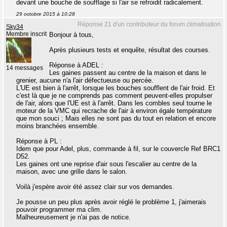
devant une bouche de soufflage si l'air se refroidit radicalement.
29 octobre 2015 à 10:28
Réponse 21 d'un contributeur du forum climatisation
Sky34
Membre inscrit
Bonjour à tous,
Après plusieurs tests et enquête, résultat des courses.
Réponse à ADEL :
14 messages
Les gaines passent au centre de la maison et dans le
grenier, aucune n'a l'air défectueuse ou percée.
L'UE est bien à l'arrêt, lorsque les bouches soufflent de l'air froid. Et
c'est là que je ne comprends pas comment peuvent-elles propulser
de l'air, alors que l'UE est à l'arrêt. Dans les combles seul tourne le
moteur de la VMC qui recrache de l'air à environ égale température
que mon souci ; Mais elles ne sont pas du tout en relation et encore
moins branchées ensemble.
Réponse à PL :
Idem que pour Adel, plus, commande à fil, sur le couvercle Ref BRC1
D52.
Les gaines ont une reprise d'air sous l'escalier au centre de la
maison, avec une grille dans le salon.
Voilà j'espère avoir été assez clair sur vos demandes.
Je pousse un peu plus après avoir réglé le problème 1, j'aimerais
pouvoir programmer ma clim.
Malheureusement je n'ai pas de notice.