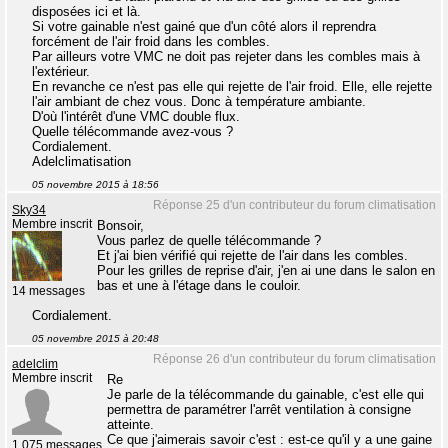
disposées ici et là.
Si votre gainable n'est gainé que d'un côté alors il reprendra
forcément de l'air froid dans les combles.
Par ailleurs votre VMC ne doit pas rejeter dans les combles mais à
l'extérieur.
En revanche ce n'est pas elle qui rejette de l'air froid. Elle, elle rejette
l'air ambiant de chez vous. Donc à température ambiante.
D'où l'intérêt d'une VMC double flux.
Quelle télécommande avez-vous ?
Cordialement.
Adelclimatisation
05 novembre 2015 à 18:56
Réponse 25 d'un contributeur du forum climatisation
Sky34
Membre inscrit
Bonsoir,
Vous parlez de quelle télécommande ?
Et j'ai bien vérifié qui rejette de l'air dans les combles.
Pour les grilles de reprise d'air, j'en ai une dans le salon en
bas et une à l'étage dans le couloir.
14 messages
Cordialement.
05 novembre 2015 à 20:48
Réponse 26 d'un contributeur du forum climatisation
adelclim
Membre inscrit
Re
Je parle de la télécommande du gainable, c'est elle qui
permettra de paramétrer l'arrêt ventilation à consigne
atteinte.
Ce que j'aimerais savoir c'est : est-ce qu'il y a une gaine
1 075 messages