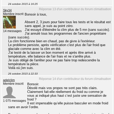
24 octobre 2015 à 16:25
Réponse 13 d'un contributeur du forum climatisation
Sky34
Membre inscrit
Bonsoir à tous,
Absent 2, 3 jours pour faire tous les tests et le résultat est
sans appel, je suis au point zéro.
J'ai essayé d'éteindre la clim plus de 5 mn (sans succès).
14 messages
J'ai annulé tous les programmes de l'ancien propriétaire
(sans succès).
La clim fonctionne bien en chaud, pas de givre à l'extérieur.
Le problème persiste, après vérification c'est plus de l'air froid que
glaciale comme avec la clim en été.
J'ai testé de la laisser un bon moment et après être arrivé à
température, elle balance de l'air frais et ne s'arrête plus.
Je suis obligé de l'arrêter pour ne pas faire trop redescendre la
température la pièce.
Voilà où j'en suis.
26 octobre 2015 à 22:33
Réponse 14 d'un contributeur du forum climatisation
adelclim
Membre inscrit
Bonsoir.
Désolé mais vos propos ne sont pas très clairs.
Clairement fait-elle réellement du froid ou comme je
vous ai indiqué plus haut c’est juste une sensation de
froid ?
1 075 messages
Il est impensable qu’elle puisse basculer en mode froid
sans en avoir l’ordre.