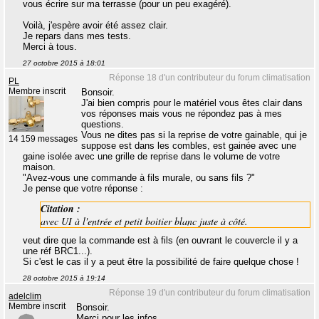
vous écrire sur ma terrasse (pour un peu exagéré).
Voilà, j'espère avoir été assez clair.
Je repars dans mes tests.
Merci à tous.
27 octobre 2015 à 18:01
Réponse 18 d'un contributeur du forum climatisation
PL
Membre inscrit
Bonsoir.
J'ai bien compris pour le matériel vous êtes clair dans
vos réponses mais vous ne répondez pas à mes
questions.
Vous ne dites pas si la reprise de votre gainable, qui je
14 159 messages
suppose est dans les combles, est gainée avec une
gaine isolée avec une grille de reprise dans le volume de votre
maison.
"Avez-vous une commande à fils murale, ou sans fils ?"
Je pense que votre réponse :
Citation :
avec UI à l'entrée et petit boitier blanc juste à côté.
veut dire que la commande est à fils (en ouvrant le couvercle il y a
une réf BRC1...).
Si c'est le cas il y a peut être la possibilité de faire quelque chose !
28 octobre 2015 à 19:14
Réponse 19 d'un contributeur du forum climatisation
adelclim
Membre inscrit
Bonsoir.
Merci pour les infos.