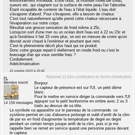
environnement immédiat. Entre nous, la moindre molécule d'eau,
sueurs etc. qui stagnent sur la surface de notre peau l'air l'absorbe.
Étant incapable de contenir de l'eau à l'état liquide. L'eau doit
s'évaporer d'abord. Pour s'évaporer, elle a besoin de chaleur.
C'est tout naturellement qu'elle prend cette chaleur nécessaire à
l'évaporation sur notre corps.
Résultat une grosse sensation de froid même à 25c.
Lorsqu'on sort d'une mer ou un océan dont l'eau est à 22 ou 23c et
qu'à l'extérieur il fait 33 voire plus, on est en mesure de croire qu'on
devrait avoir chaud à l'extérieur et pourtant que neni.
C'est le phénomène décrit plus haut qui se produit.
Donc votre groupe repart-il réellement en mode froid ou c'est le
brassage d'air qui vous semble frais ?
Cordialement.
Adelclimatisation
22 octobre 2015 à 10:42
Réponse 12 d'un contributeur du forum climatisation
PL
Membre inscrit
Bonjour.
Le capteur de présence est sur l'UI, un petit dôme
blanc.
Pour le mettre en service diriger la commande vers l'UI
appuyer sur le petit bonhomme en ombre avec 2 ou 3
14 159 messages
traits au dessus de sa tête.
Le symbole va apparaître sur le panneau de la commande. ce
système permet en cas d'absence prolongé et oubli d’arrêt de la clim
de par ex en froid d'augmenter la température de degré en degré
pendant un certain temps jusque arrêt de la clim, puis si je me
rappelle bien se remet en service quand une personne passe devant
le capteur.