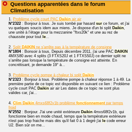
Questions apparentées dans le forum
Climatisation
1.
Problème cycle court PAC
Daikin
air air
N°2322
: Bonjour à tous. Je suis tombé par hasard
sur
ce forum, et j'ai
vu quelques soucis idem aux miens. Je dispose d'un bi split
Daikin
,
une unité à l’étage pour la mezzanine "ftxs20k" et une au rez de
chaussée pour tout
le
...
2.
Split
DAIKIN
ne s'arrête pas à la température de consigne
N°1804
: Bonsoir à tous, Depuis décembre 2011, j'ai une PAC
DAIKIN
4MXS80 avec 4 splits (3 FTXS20J et 1 FTXS50J) ce dernier split ne
s’arrête pas lorsque la température de consigne est atteinte. En
concrétisant, je demande 19° à...
3.
Problème cycle pompe à chaleur bi split
Daikin
N°2323
: Bonjour à tous. Problème pompe à chaleur réponse 1 à 49. La
première partie de ce topic est disponible en suivant ce lien : Problème
cycle court PAC
Daikin
air air Les dates de ce topic ne sont plus
valides car, j'ai...
4.
Clim
Daikin
4mxs68f2v1b problème
fonctionnement
par temps
froid
N°2552
: Bonjour. J'ai une unité extérieure
Daikin
4mxs68f2v1b, qui
fonctionne bien en mode chaud, temps que la température extérieure
n'est pas trop fraiche mais dès qu'il fait 0 à 1 degré j'ai
le
code erreur
U2. Bien sûr on me...