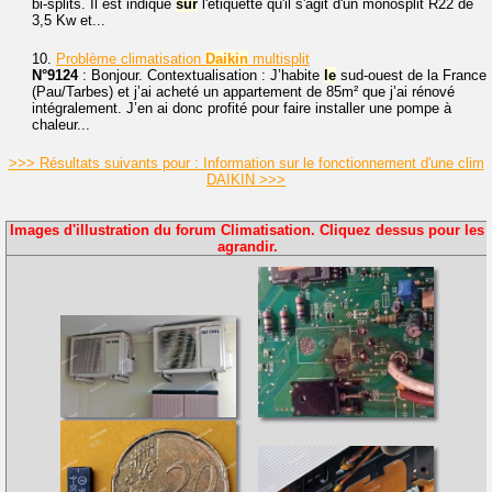
bi-splits. Il est indiqué
sur
l'étiquette qu'il s'agit d'un monosplit R22 de
3,5 Kw et...
10.
Problème climatisation
Daikin
multisplit
N°9124
: Bonjour. Contextualisation : J’habite
le
sud-ouest de la France
(Pau/Tarbes) et j’ai acheté un appartement de 85m² que j’ai rénové
intégralement. J’en ai donc profité pour faire installer une pompe à
chaleur...
>>> Résultats suivants pour : Information sur le fonctionnement d'une clim
DAIKIN >>>
Images d'illustration du forum Climatisation. Cliquez dessus pour les
agrandir.