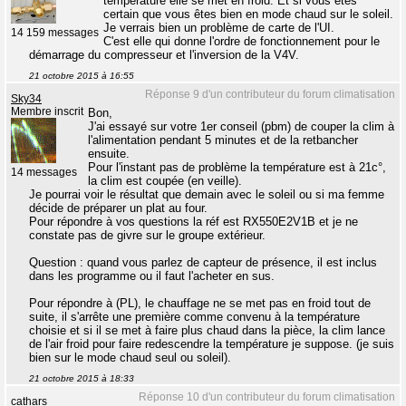
température elle se met en froid. Et si vous êtes
certain que vous êtes bien en mode chaud sur le soleil.
Je verrais bien un problème de carte de l'UI.
14 159 messages
C'est elle qui donne l'ordre de fonctionnement pour le
démarrage du compresseur et l'inversion de la V4V.
21 octobre 2015 à 16:55
Réponse 9 d'un contributeur du forum climatisation
Sky34
Membre inscrit
Bon,
J'ai essayé sur votre 1er conseil (pbm) de couper la clim à
l'alimentation pendant 5 minutes et de la retbancher
ensuite.
Pour l'instant pas de problème la température est à 21c°,
14 messages
la clim est coupée (en veille).
Je pourrai voir le résultat que demain avec le soleil ou si ma femme
décide de préparer un plat au four.
Pour répondre à vos questions la réf est RX550E2V1B et je ne
constate pas de givre sur le groupe extérieur.
Question : quand vous parlez de capteur de présence, il est inclus
dans les programme ou il faut l'acheter en sus.
Pour répondre à (PL), le chauffage ne se met pas en froid tout de
suite, il s'arrête une première comme convenu à la température
choisie et si il se met à faire plus chaud dans la pièce, la clim lance
de l'air froid pour faire redescendre la température je suppose. (je suis
bien sur le mode chaud seul ou soleil).
21 octobre 2015 à 18:33
Réponse 10 d'un contributeur du forum climatisation
cathars