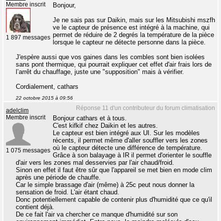
Membre inscrit
Bonjour,
Je ne sais pas sur Daikin, mais sur les Mitsubishi mszfh
ve le capteur de présence est intégré à la machine, qui
permet de réduire de 2 degrés la température de la pièce
1 897 messages
lorsque le capteur ne détecte personne dans la pièce.
J'espère aussi que vos gaines dans les combles sont bien isolées
sans pont thermique, qui pourrait expliquer cet effet d'air frais lors de
l’arrêt du chauffage, juste une "supposition" mais à vérifier.
Cordialement, cathars
22 octobre 2015 à 09:56
Réponse 11 d'un contributeur du forum climatisation
adelclim
Membre inscrit
Bonjour cathars et à tous.
C'est kifkif chez Daikin et les autres.
Le capteur est bien intégré aux UI. Sur les modèles
récents, il permet même d'aller souffler vers les zones
où le capteur détecte une différence de température.
1 075 messages
Grâce à son balayage à IR il permet d'orienter le souffle
d'air vers les zones mal desservies par l'air chaud/froid.
Sinon en effet il faut être sûr que l'appareil se met bien en mode clim
après une période de chauffe.
Car le simple brassage d'air (même) à 25c peut nous donner la
sensation de froid. L'air étant chaud.
Donc potentiellement capable de contenir plus d'humidité que ce qu'il
contient déjà.
De ce fait l'air va chercher ce manque d'humidité sur son