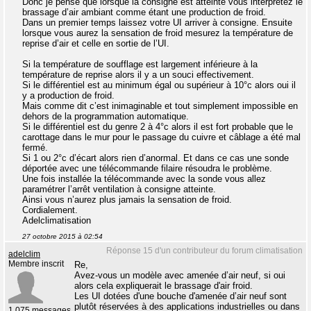
Donc je pense que lorsque la consigne est atteinte vous interprétez le
brassage d’air ambiant comme étant une production de froid.
Dans un premier temps laissez votre UI arriver à consigne. Ensuite
lorsque vous aurez la sensation de froid mesurez la température de
reprise d’air et celle en sortie de l’UI.
Si la température de soufflage est largement inférieure à la
température de reprise alors il y a un souci effectivement.
Si le différentiel est au minimum égal ou supérieur à 10°c alors oui il
y a production de froid.
Mais comme dit c’est inimaginable et tout simplement impossible en
dehors de la programmation automatique.
Si le différentiel est du genre 2 à 4°c alors il est fort probable que le
carottage dans le mur pour le passage du cuivre et câblage a été mal
fermé.
Si 1 ou 2°c d’écart alors rien d’anormal. Et dans ce cas une sonde
déportée avec une télécommande filaire résoudra le problème.
Une fois installée la télécommande avec la sonde vous allez
paramétrer l’arrêt ventilation à consigne atteinte.
Ainsi vous n’aurez plus jamais la sensation de froid.
Cordialement.
Adelclimatisation
27 octobre 2015 à 02:54
Réponse 15 d'un contributeur du forum climatisation
adelclim
Membre inscrit
Re,
Avez-vous un modèle avec amenée d’air neuf, si oui
alors cela expliquerait le brassage d'air froid.
Les UI dotées d'une bouche d'amenée d’air neuf sont
plutôt réservées à des applications industrielles ou dans
1 075 messages