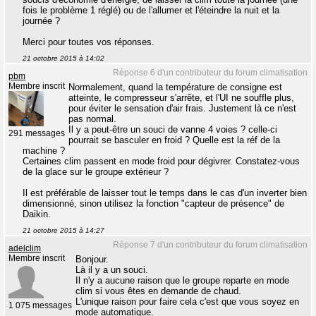
fois le problème 1 réglé) ou de l'allumer et l'éteindre la nuit et la
journée ?
Merci pour toutes vos réponses.
21 octobre 2015 à 14:02
Réponse 6 d'un contributeur du forum climatisation
pbm
Membre inscrit
Normalement, quand la température de consigne est
atteinte, le compresseur s'arrête, et l'UI ne souffle plus,
pour éviter le sensation d'air frais. Justement là ce n'est
pas normal.
Il y a peut-être un souci de vanne 4 voies ? celle-ci
291 messages
pourrait se basculer en froid ? Quelle est la réf de la
machine ?
Certaines clim passent en mode froid pour dégivrer. Constatez-vous
de la glace sur le groupe extérieur ?
Il est préférable de laisser tout le temps dans le cas d'un inverter bien
dimensionné, sinon utilisez la fonction "capteur de présence" de
Daikin.
21 octobre 2015 à 14:27
Réponse 7 d'un contributeur du forum climatisation
adelclim
Membre inscrit
Bonjour.
Là il y a un souci.
Il n'y a aucune raison que le groupe reparte en mode
clim si vous êtes en demande de chaud.
L'unique raison pour faire cela c'est que vous soyez en
1 075 messages
mode automatique.