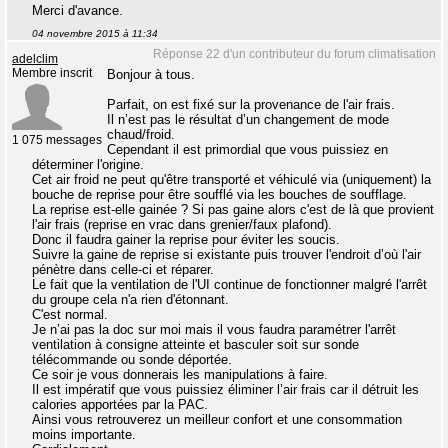
Merci d'avance.
04 novembre 2015 à 11:34
Réponse 22 d'un contributeur du forum climatisation
adelclim
Membre inscrit
Bonjour à tous.
Parfait, on est fixé sur la provenance de l'air frais.
Il n’est pas le résultat d’un changement de mode
chaud/froid.
1 075 messages
Cependant il est primordial que vous puissiez en
déterminer l'origine.
Cet air froid ne peut qu'être transporté et véhiculé via (uniquement) la
bouche de reprise pour être soufflé via les bouches de soufflage.
La reprise est-elle gainée ? Si pas gaine alors c'est de là que provient
l'air frais (reprise en vrac dans grenier/faux plafond).
Donc il faudra gainer la reprise pour éviter les soucis.
Suivre la gaine de reprise si existante puis trouver l'endroit d’où l'air
pénètre dans celle-ci et réparer.
Le fait que la ventilation de l'UI continue de fonctionner malgré l'arrêt
du groupe cela n'a rien d'étonnant.
C'est normal.
Je n’ai pas la doc sur moi mais il vous faudra paramétrer l'arrêt
ventilation à consigne atteinte et basculer soit sur sonde
télécommande ou sonde déportée.
Ce soir je vous donnerais les manipulations à faire.
Il est impératif que vous puissiez éliminer l’air frais car il détruit les
calories apportées par la PAC.
Ainsi vous retrouverez un meilleur confort et une consommation
moins importante.