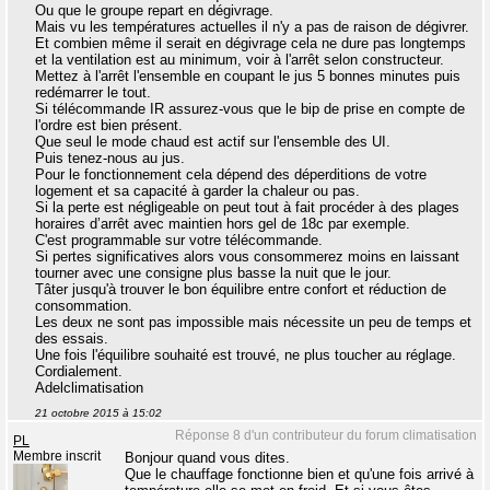
Ou que le groupe repart en dégivrage.
Mais vu les températures actuelles il n'y a pas de raison de dégivrer.
Et combien même il serait en dégivrage cela ne dure pas longtemps
et la ventilation est au minimum, voir à l'arrêt selon constructeur.
Mettez à l'arrêt l'ensemble en coupant le jus 5 bonnes minutes puis
redémarrer le tout.
Si télécommande IR assurez-vous que le bip de prise en compte de
l'ordre est bien présent.
Que seul le mode chaud est actif sur l'ensemble des UI.
Puis tenez-nous au jus.
Pour le fonctionnement cela dépend des déperditions de votre
logement et sa capacité à garder la chaleur ou pas.
Si la perte est négligeable on peut tout à fait procéder à des plages
horaires d’arrêt avec maintien hors gel de 18c par exemple.
C'est programmable sur votre télécommande.
Si pertes significatives alors vous consommerez moins en laissant
tourner avec une consigne plus basse la nuit que le jour.
Tâter jusqu'à trouver le bon équilibre entre confort et réduction de
consommation.
Les deux ne sont pas impossible mais nécessite un peu de temps et
des essais.
Une fois l'équilibre souhaité est trouvé, ne plus toucher au réglage.
Cordialement.
Adelclimatisation
21 octobre 2015 à 15:02
Réponse 8 d'un contributeur du forum climatisation
PL
Membre inscrit
Bonjour quand vous dites.
Que le chauffage fonctionne bien et qu'une fois arrivé à