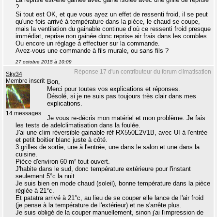
?
Si tout est OK, et que vous ayez un effet de ressenti froid, il se peut
qu'une fois arrivé à température dans la pièce, le chaud se coupe,
mais la ventilation du gainable continue d’où ce ressenti froid presque
immédiat, reprise non gainée donc reprise air frais dans les combles.
Ou encore un réglage à effectuer sur la commande.
Avez-vous une commande à fils murale, ou sans fils ?
27 octobre 2015 à 10:09
Réponse 17 d'un contributeur du forum climatisation
Sky34
Membre inscrit
Bon,
Merci pour toutes vos explications et réponses.
Désolé, si je ne suis pas toujours très clair dans mes
explications.
14 messages
Je vous re-décris mon matériel et mon problème. Je fais
les tests de adelclimatisation dans la foulée.
J'ai une clim réversible gainable réf RX550E2V1B, avec UI à l'entrée
et petit boitier blanc juste à côté.
3 grilles de sortie, une à l'entrée, une dans le salon et une dans la
cuisine.
Pièce d'environ 60 m² tout ouvert.
J'habite dans le sud, donc température extérieure pour l'instant
seulement 5°c la nuit.
Je suis bien en mode chaud (soleil), bonne température dans la pièce
réglée à 21°c.
Et patatra arrivé à 21°c, au lieu de se couper elle lance de l'air froid
(je pense à la température de l'extérieur) et ne s'arrête plus.
Je suis obligé de la couper manuellement, sinon j'ai l'impression de