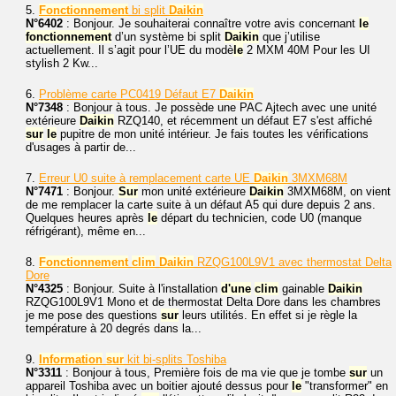
5.
Fonctionnement
bi split
Daikin
N°6402
: Bonjour. Je souhaiterai connaître votre avis concernant
le
fonctionnement
d’un système bi split
Daikin
que j’utilise
actuellement. Il s’agit pour l’UE du modè
le
2 MXM 40M Pour les UI
stylish 2 Kw...
6.
Problème carte PC0419 Défaut E7
Daikin
N°7348
: Bonjour à tous. Je possède une PAC Ajtech avec une unité
extérieure
Daikin
RZQ140, et récemment un défaut E7 s'est affiché
sur
le
pupitre de mon unité intérieur. Je fais toutes les vérifications
d'usages à partir de...
7.
Erreur U0 suite à remplacement carte UE
Daikin
3MXM68M
N°7471
: Bonjour.
Sur
mon unité extérieure
Daikin
3MXM68M, on vient
de me remplacer la carte suite à un défaut A5 qui dure depuis 2 ans.
Quelques heures après
le
départ du technicien, code U0 (manque
réfrigérant), même en...
8.
Fonctionnement
clim
Daikin
RZQG100L9V1 avec thermostat Delta
Dore
N°4325
: Bonjour. Suite à l'installation
d'une
clim
gainable
Daikin
RZQG100L9V1 Mono et de thermostat Delta Dore dans les chambres
je me pose des questions
sur
leurs utilités. En effet si je règle la
température à 20 degrés dans la...
9.
Information
sur
kit bi-splits Toshiba
N°3311
: Bonjour à tous, Première fois de ma vie que je tombe
sur
un
appareil Toshiba avec un boitier ajouté dessus pour
le
"transformer" en