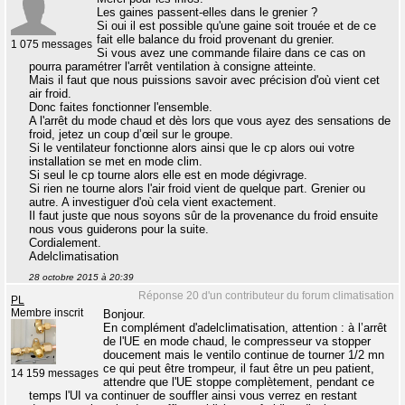
Les gaines passent-elles dans le grenier ?
Si oui il est possible qu'une gaine soit trouée et de ce
fait elle balance du froid provenant du grenier.
1 075 messages
Si vous avez une commande filaire dans ce cas on
pourra paramétrer l'arrêt ventilation à consigne atteinte.
Mais il faut que nous puissions savoir avec précision d'où vient cet
air froid.
Donc faites fonctionner l'ensemble.
A l'arrêt du mode chaud et dès lors que vous ayez des sensations de
froid, jetez un coup d’œil sur le groupe.
Si le ventilateur fonctionne alors ainsi que le cp alors oui votre
installation se met en mode clim.
Si seul le cp tourne alors elle est en mode dégivrage.
Si rien ne tourne alors l'air froid vient de quelque part. Grenier ou
autre. A investiguer d'où cela vient exactement.
Il faut juste que nous soyons sûr de la provenance du froid ensuite
nous vous guiderons pour la suite.
Cordialement.
Adelclimatisation
28 octobre 2015 à 20:39
Réponse 20 d'un contributeur du forum climatisation
PL
Membre inscrit
Bonjour.
En complément d'adelclimatisation, attention : à l’arrêt
de l'UE en mode chaud, le compresseur va stopper
doucement mais le ventilo continue de tourner 1/2 mn
ce qui peut être trompeur, il faut être un peu patient,
14 159 messages
attendre que l'UE stoppe complètement, pendant ce
temps l'UI va continuer de souffler ainsi vous verrez en restant