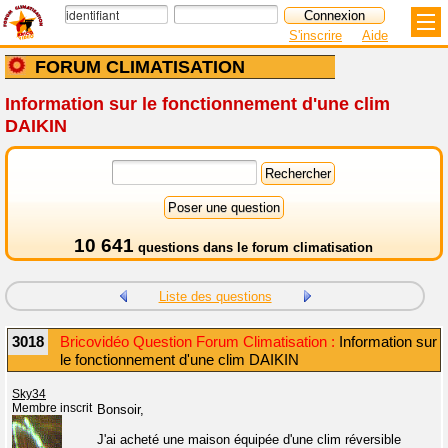
S'inscrire
Aide
FORUM CLIMATISATION
Information sur le fonctionnement d'une clim
DAIKIN
10 641
questions dans le
forum climatisation
Liste des questions
3018
Bricovidéo Question Forum Climatisation :
Information sur
le fonctionnement d'une clim DAIKIN
Sky34
Membre inscrit
Bonsoir,
J'ai acheté une maison équipée d'une clim réversible