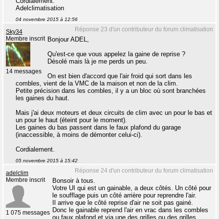
Cordialement.
Adelclimatisation
04 novembre 2015 à 12:56
Réponse 23 d'un contributeur du forum climatisation
Sky34
Membre inscrit
Bonjour ADEL,
Qu'est-ce que vous appelez la gaine de reprise ?
Désolé mais là je me perds un peu.
14 messages
On est bien d'accord que l'air froid qui sort dans les
combles, vient de la VMC de la maison et non de la clim.
Petite précision dans les combles, il y a un bloc où sont branchées
les gaines du haut.
Mais j'ai deux moteurs et deux circuits de clim avec un pour le bas et
un pour le haut (éteint pour le moment).
Les gaines du bas passent dans le faux plafond du garage
(inaccessible, à moins de démonter celui-ci).
Cordialement.
05 novembre 2015 à 15:42
Réponse 24 d'un contributeur du forum climatisation
adelclim
Membre inscrit
Bonsoir à tous.
Votre UI qui est un gainable, a deux côtés. Un côté pour
le soufflage puis un côté arrière pour reprendre l'air.
Il arrive que le côté reprise d'air ne soit pas gainé.
Donc le gainable reprend l'air en vrac dans les combles
1 075 messages
ou faux plafond et via une des grilles ou des grilles