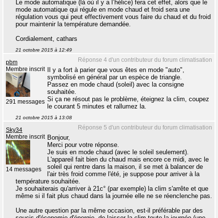
Le mode automatique (là où il y a l’hélice) fera cet effet, alors que le
mode automatique qui régule en mode chaud et froid sera une
régulation vous qui peut effectivement vous faire du chaud et du froid
pour maintenir la température demandée.
Cordialement, cathars
21 octobre 2015 à 12:49
Réponse 4 d'un contributeur du forum climatisation
pbm
Membre inscrit
Il y a fort à parier que vous êtes en mode "auto",
symbolisé en général par un espèce de triangle.
Passez en mode chaud (soleil) avec la consigne
souhaitée.
Si ça ne résout pas le problème, éteignez la clim, coupez
291 messages
le courant 5 minutes et rallumez la.
21 octobre 2015 à 13:08
Réponse 5 d'un contributeur du forum climatisation
Sky34
Membre inscrit
Bonjour,
Merci pour votre réponse.
Je suis en mode chaud (avec le soleil seulement).
L'appareil fait bien du chaud mais encore ce midi, avec le
soleil qui rentre dans la maison, il se met à balancer de
14 messages
l'air très froid comme l'été, je suppose pour arriver à la
température souhaitée.
Je souhaiterais qu'arriver à 21c° (par exemple) la clim s'arrête et que
même si il fait plus chaud dans la journée elle ne se réenclenche pas.
Une autre question par la même occasion, est-il préférable par des
soucis d'économie d'énergie, de laisser la clim toute la journée (une