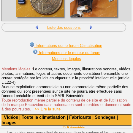
Liste des questions
Informations sur le forum Climatisation
Informations sur le moteur du forum
Mentions légales
Mentions légales :
Le contenu, textes, images, illustrations sonores, vidéos,
photos, animations, logos et autres documents constituent ensemble une
œuvre protégée par les lois en vigueur sur la propriété intellectuelle (article
L.122-4).
Aucune exploitation commerciale ou non commerciale même partielle des
données qui sont présentées sur ce site ne pourra être effectuée sans
l'accord préalable et écrit de la SARL Bricovidéo.
Toute reproduction même partielle du contenu de ce site et de l'utilisation
de la marque Bricovidéo sans autorisation sont interdites et donneront suite
à des poursuites.
>> Lire la suite
Vidéos
|
Toute la climatisation
|
Fabricants
|
Sondages
|
Images
© Bricovidéo
Les cookies nous permettent de personnaliser le contenu et les annonces,