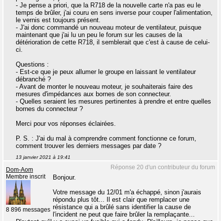
- Je pense a priori, que la R718 de la nouvelle carte n'a pas eu le
temps de brûler, j'ai couru en sens inverse pour couper l'alimentation,
le vernis est toujours présent.
- J'ai donc commandé un nouveau moteur de ventilateur, puisque
maintenant que j'ai lu un peu le forum sur les causes de la
détérioration de cette R718, il semblerait que c'est à cause de celui-
ci.
Questions :
- Est-ce que je peux allumer le groupe en laissant le ventilateur
débranché ?
- Avant de monter le nouveau moteur, je souhaiterais faire des
mesures d'impédances aux bornes de son connecteur.
- Quelles seraient les mesures pertinentes à prendre et entre quelles
bornes du connecteur ?
Merci pour vos réponses éclairées.
P. S. : J'ai du mal à comprendre comment fonctionne ce forum,
comment trouver les derniers messages par date ?
13 janvier 2021 à 19:41
Réponse 20 d'un contributeur du forum
Dom-Aom
Membre inscrit
Bonjour.
Votre message du 12/01 m'a échappé, sinon j'aurais
répondu plus tôt... Il est clair que remplacer une
résistance qui a brûlé sans identifier la cause de
8 896 messages
l'incident ne peut que faire brûler la remplaçante...