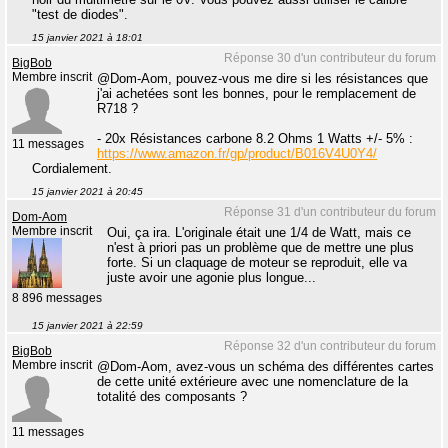
"test de diodes".
15 janvier 2021 à 18:01
Réponse 30 d'un contributeur du forum
BigBob
Membre inscrit
@Dom-Aom, pouvez-vous me dire si les résistances que
j'ai achetées sont les bonnes, pour le remplacement de
R718 ?
- 20x Résistances carbone 8.2 Ohms 1 Watts +/- 5% :
11 messages
https://www.amazon.fr/gp/product/B016V4U0Y4/
Cordialement.
15 janvier 2021 à 20:45
Réponse 31 d'un contributeur du forum
Dom-Aom
Membre inscrit
Oui, ça ira. L'originale était une 1/4 de Watt, mais ce
n'est à priori pas un problème que de mettre une plus
forte. Si un claquage de moteur se reproduit, elle va
juste avoir une agonie plus longue...
8 896 messages
15 janvier 2021 à 22:59
Réponse 32 d'un contributeur du forum
BigBob
Membre inscrit
@Dom-Aom, avez-vous un schéma des différentes cartes
de cette unité extérieure avec une nomenclature de la
totalité des composants ?
11 messages