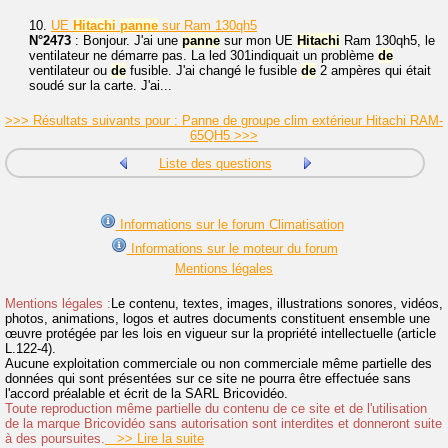
10.
UE
Hitachi
panne
sur Ram 130qh5
N°2473
: Bonjour. J'ai une
panne
sur mon UE
Hitachi
Ram 130qh5, le
ventilateur ne démarre pas. La led 301indiquait un problème
de
ventilateur ou
de
fusible. J'ai changé le fusible
de
2 ampères qui était
soudé sur la carte. J'ai...
>>> Résultats suivants pour : Panne de groupe clim extérieur Hitachi RAM-
65QH5 >>>
Liste des questions
Informations sur le forum Climatisation
Informations sur le moteur du forum
Mentions légales
Mentions légales :
Le contenu, textes, images, illustrations sonores, vidéos,
photos, animations, logos et autres documents constituent ensemble une
œuvre protégée par les lois en vigueur sur la propriété intellectuelle (article
L.122-4).
Aucune exploitation commerciale ou non commerciale même partielle des
données qui sont présentées sur ce site ne pourra être effectuée sans
l'accord préalable et écrit de la SARL Bricovidéo.
Toute reproduction même partielle du contenu de ce site et de l'utilisation
de la marque Bricovidéo sans autorisation sont interdites et donneront suite
à des poursuites.
>> Lire la suite