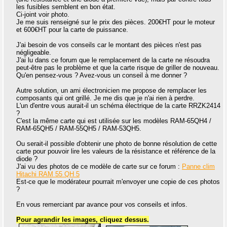
les fusibles semblent en bon état.
Ci-joint voir photo.
Je me suis renseigné sur le prix des pièces. 200€HT pour le moteur
et 600€HT pour la carte de puissance.
J'ai besoin de vos conseils car le montant des pièces n'est pas
négligeable.
J'ai lu dans ce forum que le remplacement de la carte ne résoudra
peut-être pas le problème et que la carte risque de griller de nouveau.
Qu'en pensez-vous ? Avez-vous un conseil à me donner ?
Autre solution, un ami électronicien me propose de remplacer les
composants qui ont grillé. Je me dis que je n'ai rien à perdre.
L'un d'entre vous aurait-il un schéma électrique de la carte RRZK2414
?
C'est la même carte qui est utilisée sur les modèles RAM-65QH4 /
RAM-65QH5 / RAM-55QH5 / RAM-53QH5.
Ou serait-il possible d'obtenir une photo de bonne résolution de cette
carte pour pouvoir lire les valeurs de la résistance et référence de la
diode ?
J'ai vu des photos de ce modèle de carte sur ce forum :
Panne clim
Hitachi RAM 55 QH 5
Est-ce que le modérateur pourrait m'envoyer une copie de ces photos
?
En vous remerciant par avance pour vos conseils et infos.
Pour agrandir les images, cliquez dessus.