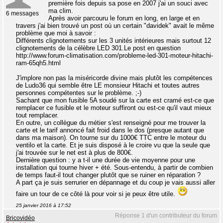
première fois depuis sa pose en 2007 j'ai un souci avec
ma clim.
6 messages
Après avoir parcouru le forum en long, en large et en
travers j'ai bien trouvé un post où un certain "davidek" avait le même
problème que moi à savoir :
Différents clignotements sur les 3 unités intérieures mais surtout 12
clignotements de la célèbre LED 301.Le post en question
http://www.forum-climatisation.com/probleme-led-301-moteur-hitachi-
ram-65qh5.html
J'implore non pas la miséricorde divine mais plutôt les compétences
de Ludo36 qui semble être LE monsieur Hitachi et toutes autres
personnes compétentes sur le problème. ;-)
Sachant que mon fusible 5A soudé sur la carte est cramé est-ce que
remplacer ce fusible et le moteur suffiront ou est-ce qu'il vaut mieux
tout remplacer.
En outre, un collègue du métier s'est renseigné pour me trouver la
carte et le tarif annoncé fait froid dans le dos (presque autant que
dans ma maison). On tourne sur du 1000€ TTC entre le moteur du
ventilo et la carte. Et je suis disposé à le croire vu que la seule que
j'ai trouvée sur le net est à plus de 800€.
Dernière question : y a t-il une durée de vie moyenne pour une
installation qui tourne hiver + été. Sous-entendu, à partir de combien
de temps faut-il tout changer plutôt que se ruiner en réparation ?
A part ça je suis serrurier en dépannage et du coup je vais aussi aller
faire un tour de ce côté là pour voir si je peux être utile.
25 janvier 2016 à 17:52
Réponse 1 d'un contributeur du forum
Bricovidéo