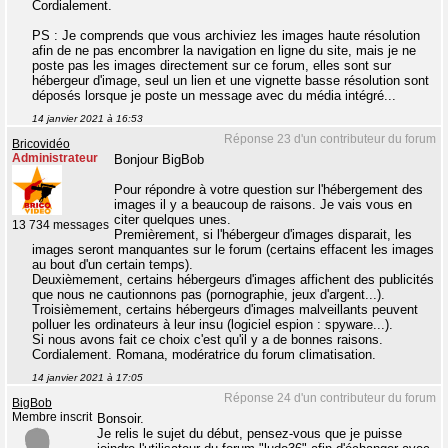
Cordialement.
PS : Je comprends que vous archiviez les images haute résolution
afin de ne pas encombrer la navigation en ligne du site, mais je ne
poste pas les images directement sur ce forum, elles sont sur
hébergeur d'image, seul un lien et une vignette basse résolution sont
déposés lorsque je poste un message avec du média intégré...
14 janvier 2021 à 16:53
Réponse 23 d'un contributeur du forum
Bricovidéo
Administrateur
Bonjour BigBob
Pour répondre à votre question sur l'hébergement des
images il y a beaucoup de raisons. Je vais vous en
citer quelques unes.
13 734 messages
Premièrement, si l'hébergeur d'images disparait, les
images seront manquantes sur le forum (certains effacent les images
au bout d'un certain temps).
Deuxièmement, certains hébergeurs d'images affichent des publicités
que nous ne cautionnons pas (pornographie, jeux d'argent...).
Troisièmement, certains hébergeurs d'images malveillants peuvent
polluer les ordinateurs à leur insu (logiciel espion : spyware...).
Si nous avons fait ce choix c'est qu'il y a de bonnes raisons.
Cordialement. Romana, modératrice du forum climatisation.
14 janvier 2021 à 17:05
Réponse 24 d'un contributeur du forum
BigBob
Membre inscrit
Bonsoir.
Je relis le sujet du début, pensez-vous que je puisse