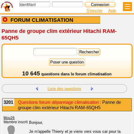
S'inscrire
Aide
FORUM CLIMATISATION
Panne de groupe clim extérieur Hitachi RAM-
65QH5
10 645
questions dans le
forum climatisation
Liste des questions
3201
Questions forum dépannage climatisation :
Panne de
groupe clim extérieur Hitachi RAM-65QH5
titou26
Membre inscrit
Bonjour,
Je m'appelle Thierry et je viens vers vous car pour la