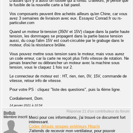
D'autant qu'il y a aussi un fusible qui a fondu. D'ailleurs, je pense que
le fusible de la nouvelle carte a fait pareil.
Vos composants peuvent être achetés ailleurs qu'en Chine, car vous
avez 3 semaines de livraison avec eux. Essayez Conrad.fr ou rs-
particulier.com
Quand un moteur bi-tension (350V et 15V) claque dans la partie haute
tension, les dommages se propagent dans la partie basse tension
aussi, du coup l'alim 15V est court-circuitée par le grabuge dans le
moteur, d'où la résistance brûlée.
Vous pouvez mettre sous tension sans le moteur, mais vous aurez
un code erreur, car la carte ne reçoit plus l'info vitesse de rotation. Ne
jamais brancher ou débrancher un moteur avec la machine sous
tension, vous le claquez 1 fois sur 2.
Le connecteur de moteur est : HT, rien, rien, 0V, 15V, commande de
vitesse, retour info de vitesse.
Pour votre PS : cliquez "liste des questions", puis la 4ème ligne.
Cordialement, Dom.
14 janvier 2021 à 10:54
Réponse 21 d'un contributeur du forum
BigBob
Membre inscrit
Merci pour ces informations, j'ai trouvé ce document fort
intéressant.
Codes défauts groupes extérieurs Hitachi
J'attends de recevoir mon ventilateur, pour pouvoir