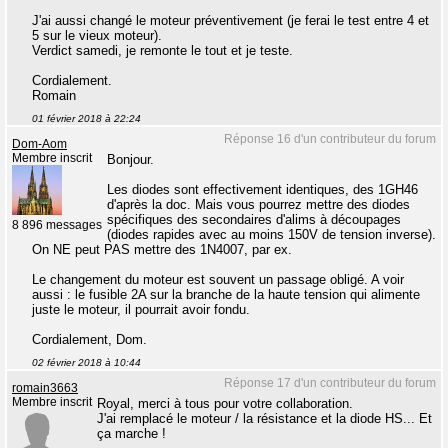
J'ai aussi changé le moteur préventivement (je ferai le test entre 4 et
5 sur le vieux moteur).
Verdict samedi, je remonte le tout et je teste.
Cordialement.
Romain
01 février 2018 à 22:24
Réponse 16 d'un contributeur du forum
Dom-Aom
Membre inscrit
Bonjour.
Les diodes sont effectivement identiques, des 1GH46
d'après la doc. Mais vous pourrez mettre des diodes
spécifiques des secondaires d'alims à découpages
8 896 messages
(diodes rapides avec au moins 150V de tension inverse).
On NE peut PAS mettre des 1N4007, par ex.
Le changement du moteur est souvent un passage obligé. A voir
aussi : le fusible 2A sur la branche de la haute tension qui alimente
juste le moteur, il pourrait avoir fondu.
Cordialement, Dom.
02 février 2018 à 10:44
Réponse 17 d'un contributeur du forum
romain3663
Membre inscrit
Royal, merci à tous pour votre collaboration.
J'ai remplacé le moteur / la résistance et la diode HS... Et
ça marche !