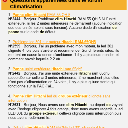
Questions apparentées dans le forum
Climatisation
1.
Panne
clim
Hitachi
RAM 55 QH 5
N°2444
: Bonjour. Problème
clim
Hitachi
RAM 55 QH 5 Ni l'unité
extérieure, ni les 2 unités intérieures ne démarrent (aucune indication
que ces unités soient sous tension). Aucune diode d'indication
de
panne
sur le code
de
défaut...
2.
Problème led 301 sur moteur
Hitachi
RAM-65QH5
N°2599
: Bonjour, J'ai un problème avec mon moteur, la led 301
clignote 4 fois puis s'arrête et recommence. Sur différents sites, ils
mettent en cause la sonde d'ambiance. 1 il y a plusieurs sondes et
comment savoir laquelle ? 2 où...
3.
Panne
unité extérieure
Hitachi
ram 65qh5
N°2442
: Bonjour. J'ai une unité extérieure
Hitachi
ram 65qh5,
raccordée sur celle-ci 3 unités intérieures, 2 ne marchent plus elles
n'ont pas d’alimentation en 24 volts, il n'y a plus qu'une sortie qui
fonctionne sur la PAC (j'ai...
4.
Panne
clim
Hitachi
led du
groupe
extérieur
clignote sans
interruption
N°2631
: Bonjour, Nous avons une
clim
Hitachi
, au départ
de
voyant
avec l'horloge clignoter 4 fois orange, donc nous avons regardé la led
LED 301 du
groupe
extérieur
celle-ci clignote sans interruption puis
nous avons redémarré le...
5.
Défaut
clim
Hitachi
RAM 65QH5 led 301 clignote 4 fois