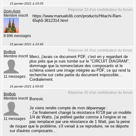
15 janvier 2021 à 23:05
Réponse 33 d'un contributeur du forum
Dom-Aom
Membre inscrit
https://www.manualslib.com/products/Hitachi-Ram-
65qh5-3612314.html
8 896 messages
15 janvier 2021 à 23:45
Réponse 34 d'un contributeur du forum
BigBob
Membre inscrit
Merci, j'avais ce document PDF, c'est en y regardant de
plus près que je suis tombé sur le "CIRCUIT DIAGRAM",
dommage que la nomenclature des composants et le
schéma soient une image intégrée au PDF, ce qui rend la
recherche sur cette partie du document impossible...
11 messages
Cordialement.
16 janvier 2021 à 00:00
Réponse 35 d'un contributeur du forum
BigBob
Membre inscrit
Bonsoir,
Je viens rendre compte de mon dépannage :
- J'ai finalement changé la résistance R718 par un modèle
1/4 de Watts, j'ai préféré garder comme à l'origine et ne
11 messages
pas remplacer par une résistance de 1 Watt, pas la peine
de risquer que le problème, s'il venait à se reproduire, ne se déporte
sur d'autres composants...