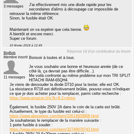
J'ai effectivement mis une diode rapide pour les
3 messages
secondaires d'alims à découpage car impossible de
retrouver la même référence.
Sinon, le fusible était OK.
Maintenant on va espérer que cela tienne.
A bientôt et encore merci.
Super ce forum.
10 février 2018 à 12:49
Réponse 18 d'un contributeur du forum
BigBob
Membre inscrit
Bonsoir à toutes et à tous.
Je vous souhaite une bonne et heureuse année (de ce
côté là, ça devrait pas être difficile...).
Me voilà confronté au même problème sur mon TRI SPLIT
11 messages
HITACHI RAM-65QH4.
Je viens de dessouder la diode D710 pour la tester, elle est OK.
La résistance R718 est définitivement brûlée, pouvez-vous m'indiquer
ce que je dois acheter pour la remplacer, parmi cette recherche :
https://www.amazon.fr/s?k=8.2+ohms
Également, le fusible 250V 2A dans le coin de la carte est brûlé.
Actuellement, le type du fusible est celui-ci :
https://www.aliexpress.com/item/32614509908.html
Je souhaiterais le remplacer de la manière suivante :
1 porte fusible à souder :
https://www.aliexpress.com/item/32749978743.html
1 fusible 250V 2A 5x20mm comme celui-ci :