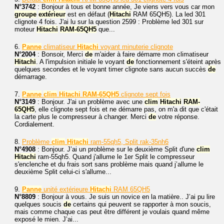
N°3742
: Bonjour à tous et bonne année, Je viens vers vous car mon
groupe
extérieur
est en défaut (
Hitachi
RAM 65QH5). La led 301
clignote 4 fois. J'ai lu sur la question 2599 : Problème led 301 sur
moteur
Hitachi
RAM-65QH5
que...
6.
Panne
climatiseur
Hitachi
voyant minuterie clignote
N°2004
: Bonsoir, Merci
de
m'aider à faire démarre mon climatiseur
Hitachi
. A l'impulsion initiale le voyant
de
fonctionnement s'éteint après
quelques secondes et le voyant timer clignote sans aucun succès
de
démarrage.
7.
Panne
clim
Hitachi
RAM-65QH5
clignote sept fois
N°3149
: Bonjour. J'ai un problème avec une
clim
Hitachi
RAM-
65QH5
, elle clignote sept fois et ne démarre pas, on m'a dit que c'était
la carte plus le compresseur à changer. Merci
de
votre réponse.
Cordialement.
8.
Problème
clim
Hitachi
ram-55qh5, Split rak-35nh6
N°4908
: Bonjour. J’ai un problème sur le deuxième Split d'une
clim
Hitachi
ram-55qh5. Quand j'allume le 1er Split le compresseur
s'enclenche et du frais sort sans problème mais quand j’allume le
deuxième Split celui-ci s'allume...
9.
Panne
unité extérieure
Hitachi
RAM 65QH5
N°8809
: Bonjour à vous. Je suis un novice en la matière.. J’ai pu lire
quelques soucis
de
certains qui peuvent se rapporter à mon soucis,
mais comme chaque cas peut être différent je voulais quand même
exposé le mien. J’ai...