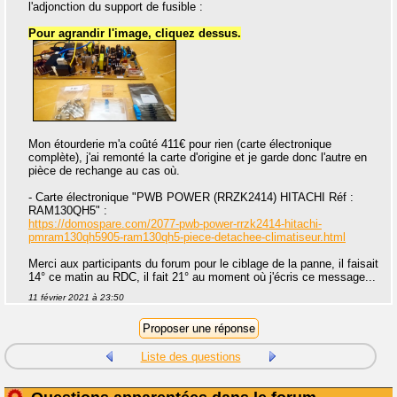
l'adjonction du support de fusible :
Pour agrandir l'image, cliquez dessus.
Mon étourderie m'a coûté 411€ pour rien (carte électronique
complète), j'ai remonté la carte d'origine et je garde donc l'autre en
pièce de rechange au cas où.
- Carte électronique "PWB POWER (RRZK2414) HITACHI Réf :
RAM130QH5" :
https://domospare.com/2077-pwb-power-rrzk2414-hitachi-
pmram130qh5905-ram130qh5-piece-detachee-climatiseur.html
Merci aux participants du forum pour le ciblage de la panne, il faisait
14° ce matin au RDC, il fait 21° au moment où j'écris ce message...
11 février 2021 à 23:50
Liste des questions