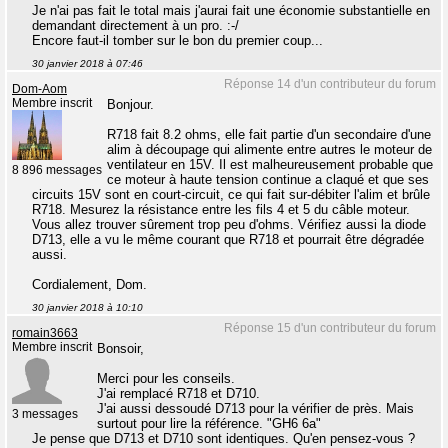
Je n'ai pas fait le total mais j'aurai fait une économie substantielle en
demandant directement à un pro. :-/
Encore faut-il tomber sur le bon du premier coup...
30 janvier 2018 à 07:46
Réponse 14 d'un contributeur du forum
Dom-Aom
Membre inscrit
Bonjour.
R718 fait 8.2 ohms, elle fait partie d'un secondaire d'une
alim à découpage qui alimente entre autres le moteur de
ventilateur en 15V. Il est malheureusement probable que
8 896 messages
ce moteur à haute tension continue a claqué et que ses
circuits 15V sont en court-circuit, ce qui fait sur-débiter l'alim et brûle
R718. Mesurez la résistance entre les fils 4 et 5 du câble moteur.
Vous allez trouver sûrement trop peu d'ohms. Vérifiez aussi la diode
D713, elle a vu le même courant que R718 et pourrait être dégradée
aussi.
Cordialement, Dom.
30 janvier 2018 à 10:10
Réponse 15 d'un contributeur du forum
romain3663
Membre inscrit
Bonsoir,
Merci pour les conseils.
J'ai remplacé R718 et D710.
J'ai aussi dessoudé D713 pour la vérifier de près. Mais
3 messages
surtout pour lire la référence. "GH6 6a"
Je pense que D713 et D710 sont identiques. Qu'en pensez-vous ?