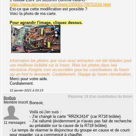
https://www.aliexpress.com/item/1005001709703164.html
Est-ce que cette modification est possible ?
Voici la photo de ma carte.
Pour agrandir l'image, cliquez dessus.
Information les photos que vous avez envoyées ont été réduites pour
une meilleure lisibilité sur le forum. Mais les photos dans leur
résolution d'origine sont accessibles pour les contributeurs du forum
qui en font la demande. Cordialement, l'équipe du forum climatisation.
Merci pour votre aide.
Cordialement.
12 janvier 2021 à 03:15
Réponse 19 d'un contributeur du forum
BigBob
Membre inscrit
Bonsoir,
Voilà où j'en suis :
- J'ai changé la carte "RRZK2414" (car R718 brûlée).
- J'ai rallumé (évidemment je n'avais pas fait de recherche
11 messages
au préalable sur la cause de la R718 brûlée).
- Le temps de réarmer le disjoncteur du groupe en cause et de courir
pour regarder, ça a commencé à chauffer.