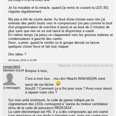
Je l'ai installée et là miracle, quand j'ai remis le courant la LED 301
clignote régulièrement.
Ma joie a été de courte durée. Au bout d'une minute sans rien j'ai
entendu des petits bruits vers le compresseur (un peu comme le bruit
d'un programmateur de machine à laver) et au bout de 2 minutes de
plus sans que rien ne se soit lancé le disjoncteur a sauté.
En même temps j'ai perçu un claquement vers les grosses bobines et
condensateurs à gauche des cartes.
Donc, a priori, quand le ventilo ou le groupe devrait se lancer,
quelques chose force et fait tout claquer.
Des idées ?
08 février 2016 à 12:08
Réponse 11 d'un contributeur du forum
romain3663
Membre inscrit
Bonjour à tous,
C'est à mon tour... ma clim Hitachi RAM-65QH5 vient
aussi de me lâcher.
3 messages
titou26 ? Comment ça a fini pour vous ? Avez-vous réussi
à réparer votre clim ?
Sur mon unité extérieure, le code de panne indiqué par le
clignotement des LEDs correspond à "panne du moteur ventilateur
et/ou de la carte de puissance RRZK2414".
La carte électronique est HS. Il y a des composants qui ont cramé
(une résistance et une diode à première vue), mais par contre tous