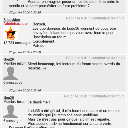
Pourrait-on imaginer poser un fusible soi-même entre le
ventilo et la carte pour éviter un futur problème ?
25 janvier 2016 à 20:26
Réponse 8 d'un contributeur du forum
Bricovidéo
Administrateur
Bonsoir,
Les coordonnées de Ludo36 viennent de vous être
envoyées à l'adresse que vous avez fournie pour
l'inscription au forum.
Cordialement.
13 734 messages
Patrice
25 janvier 2016 à 20:28
Réponse 9 d'un contributeur du forum
titou26
Membre inscrit
Merci beaucoup, les lecteurs du forum seront avertis du
résultat. ;-)
6 messages
25 janvier 2016 à 20:46
Réponse 10 d'un contributeur du forum
titou26
Membre inscrit
Je dépriiime !
Ludo36 a été génial, il m'a fourni une carte et un moteur
de ventilo que j'ai remplacé sans problème.
Mais ce n'est pas pour ça que la clim est repartie.
6 messages
Plus aucune LED ne fonctionnait sur la carte verte.
Du coup il m'en a offert une.