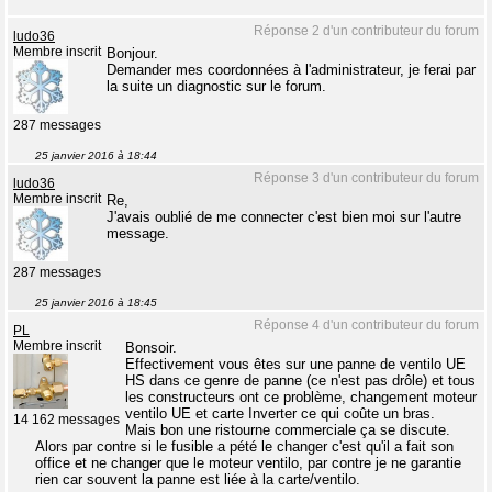
Réponse 2 d'un contributeur du forum
ludo36
Membre inscrit
Bonjour.
Demander mes coordonnées à l'administrateur, je ferai par
la suite un diagnostic sur le forum.
287 messages
25 janvier 2016 à 18:44
Réponse 3 d'un contributeur du forum
ludo36
Membre inscrit
Re,
J'avais oublié de me connecter c'est bien moi sur l'autre
message.
287 messages
25 janvier 2016 à 18:45
Réponse 4 d'un contributeur du forum
PL
Membre inscrit
Bonsoir.
Effectivement vous êtes sur une panne de ventilo UE
HS dans ce genre de panne (ce n'est pas drôle) et tous
les constructeurs ont ce problème, changement moteur
ventilo UE et carte Inverter ce qui coûte un bras.
14 162 messages
Mais bon une ristourne commerciale ça se discute.
Alors par contre si le fusible a pété le changer c'est qu'il a fait son
office et ne changer que le moteur ventilo, par contre je ne garantie
rien car souvent la panne est liée à la carte/ventilo.