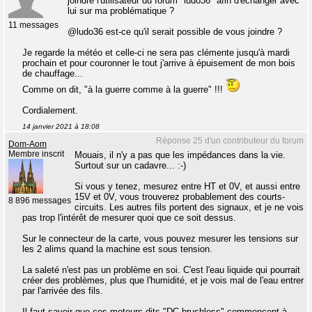
joindre l'utilisateur du forum "ludo36" afin d'échanger avec
lui sur ma problématique ?
11 messages
@ludo36 est-ce qu'il serait possible de vous joindre ?
Je regarde la météo et celle-ci ne sera pas clémente jusqu'à mardi
prochain et pour couronner le tout j'arrive à épuisement de mon bois
de chauffage...
Comme on dit, "à la guerre comme à la guerre" !!!
Cordialement.
14 janvier 2021 à 18:08
Réponse 25 d'un contributeur du forum
Dom-Aom
Membre inscrit
Mouais, il n'y a pas que les impédances dans la vie.
Surtout sur un cadavre... :-)
Si vous y tenez, mesurez entre HT et 0V, et aussi entre
15V et 0V, vous trouverez probablement des courts-
8 896 messages
circuits. Les autres fils portent des signaux, et je ne vois
pas trop l'intérêt de mesurer quoi que ce soit dessus.
Sur le connecteur de la carte, vous pouvez mesurer les tensions sur
les 2 alims quand la machine est sous tension.
La saleté n'est pas un problème en soi. C'est l'eau liquide qui pourrait
créer des problèmes, plus que l'humidité, et je vois mal de l'eau entrer
par l'arrivée des fils.
Il faut savoir que ces moteurs dits "DC brushless" commencent à