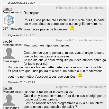
25 janvier 2016 à 19:04
Réponse 5 d'un contributeur du forum
ludo36
Membre inscrit
Re-bonjour.
Pour PL une petite info Hitachi, si le fusible grille, la carte
est morte, d'autres composants auront grillé derrière, ne
287 messages
vous faites pas avoir là dessus.
25 janvier 2016 à 19:57
Réponse 6 d'un contributeur du forum
titou26
Membre inscrit
Merci pour vos réponses rapides.
C'est bien ce que je pensais, mieux vaut changer la carte
que de tout esquinter à nouveau.
Je me dis que je serai tranquille pour des années après ça
6 messages
(et juste pour ça).
Du coup je n'ai qu'à trouver cette carte pour le moins cher possible.
Et peut-être que Ludo pourra m'aider si un admin ou un modérateur
peut me permettre d'accéder à ses coordonnées.
25 janvier 2016 à 20:19
Réponse 7 d'un contributeur du forum
titou26
Membre inscrit
Ok pour le fusible et la carte grillée.
Quand on y pense le moteur n'est donc pas protégé par un
fusible qui lui est propre.
C'est de l'obsolescence programmée ou y a t-il un intérêt
que je ne suis pas capable de saisir ?
6 messages