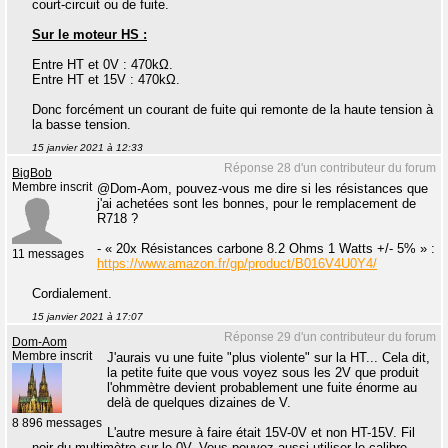
court-circuit ou de fuite.
Sur le moteur HS :
Entre HT et 0V : 470kΩ.
Entre HT et 15V : 470kΩ.
Donc forcément un courant de fuite qui remonte de la haute tension à
la basse tension.
15 janvier 2021 à 12:33
Réponse 28 d'un contributeur du forum
BigBob
Membre inscrit
@Dom-Aom, pouvez-vous me dire si les résistances que
j'ai achetées sont les bonnes, pour le remplacement de
R718 ?
- « 20x Résistances carbone 8.2 Ohms 1 Watts +/- 5% » :
11 messages
https://www.amazon.fr/gp/product/B016V4U0Y4/
Cordialement.
15 janvier 2021 à 17:07
Réponse 29 d'un contributeur du forum
Dom-Aom
Membre inscrit
J'aurais vu une fuite "plus violente" sur la HT... Cela dit,
la petite fuite que vous voyez sous les 2V que produit
l'ohmmètre devient probablement une fuite énorme au
delà de quelques dizaines de V.
8 896 messages
L'autre mesure à faire était 15V-0V et non HT-15V. Fil
noir du multimètre sur le 0V. Vous pouvez aussi utiliser le calibre