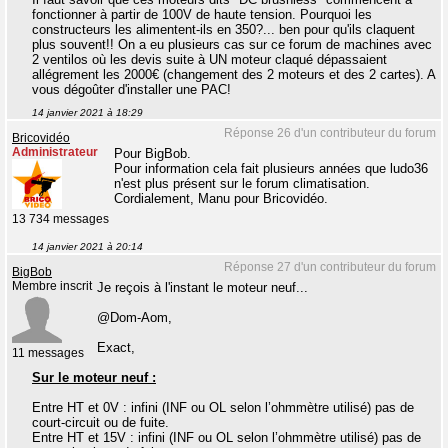
fonctionner à partir de 100V de haute tension. Pourquoi les
constructeurs les alimentent-ils en 350?... ben pour qu'ils claquent
plus souvent!! On a eu plusieurs cas sur ce forum de machines avec
2 ventilos où les devis suite à UN moteur claqué dépassaient
allégrement les 2000€ (changement des 2 moteurs et des 2 cartes). A
vous dégoûter d'installer une PAC!
14 janvier 2021 à 18:29
Réponse 26 d'un contributeur du forum
Bricovidéo
Administrateur
Pour BigBob.
Pour information cela fait plusieurs années que ludo36
n'est plus présent sur le forum climatisation.
Cordialement, Manu pour Bricovidéo.
13 734 messages
14 janvier 2021 à 20:14
Réponse 27 d'un contributeur du forum
BigBob
Membre inscrit
Je reçois à l'instant le moteur neuf...
@Dom-Aom,
Exact,
11 messages
Sur le moteur neuf :
Entre HT et 0V : infini (INF ou OL selon l’ohmmètre utilisé) pas de
court-circuit ou de fuite.
Entre HT et 15V : infini (INF ou OL selon l’ohmmètre utilisé) pas de