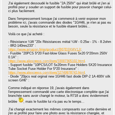
J'ai également dessoudé le fusible "2A 250V" qui était brûlé et j'en ai
profité pour y souder un support de fusible pour pouvoir changer celui-
ci plus facilement.
Dans l'empressement lorsque j'ai commencé à venir exposer mon
problème ici, j'avais commandé des diodes "1GH46, je n'en ai pas eu
besoin, seule la résistance et le fusible étaient brûlés...
Voilà ce que j'ai acheté :
- Résistance ¼W "20x Résistances métal ¼W - 0.25w - 1% - 8.2ohm
- 8R2-140res233" :
https://www.amazon.fr/gp/product/B07D3XMV1J/
.
- Fusible "20PCS 5*20 Fast-blow Glass Fuses 5x20 5*20mm 250V
0.1A" :
https://www.aliexpress.com/item/33007365102.html
.
- Support fusible "10PCS/LOT 5x20mm Fuse Holders 5X20 Insurance
Tube Socket Fuse Holder For 5*20 Insurance" :
https://www.aliexpress.com/item/32749978743.html
.
- Diode "20pcs real orginal new 1GH46 fast diode DIP-2 1A 400V silk
screen GH6" :
Comme indiqué en réponse 19, j'avais également dans
l'empressement commandé une carte électronique complète que j'ai
branchée sans avoir changé le moteur, la R718 a donc évidemment
brûlée
, mais le fusible lui n'a pas eu le temps...
J'ai changé exactement les mêmes composants sur cette dernière et
j'en ai profité pour faire une photo avec la résistance changée, et