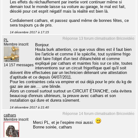
Les effets du réchauffement par inertie vont continuer même si
demain tout le monde laisse sa voiture au garage, le mal est fait,
désolé pour cet esprit négatif mais la réalité est bien là.
Cordialement cathars, et passez quand même de bonnes fêtes, ce
sera toujours ça de pris.
14 décembre 2017 à 17:15
Réponse 13 forum climatisation Bricovidéo
PL
Membre inscrit
Bonjour.
Houla burk attention, ce que vous dites est il faut bien
lire l'article et comme il le spécifie, tout système frigo
doit faire l'objet d'un test d'étanchéité et comme
expliqué par cathars et maintes fois sur ce site, toutes
14 157 messages
interventions sur un circuit frigorifique quel qu'il soit
doivent être effectuées par un technicien détenant une attestation
d’aptitude et ce depuis 04/07/2011.
Pour les contraintes cela va empirer et oui déjà pour le prix du kg de
gaz aie aie aie.... une blinde.
Alors un conseil surtout surtout un CIRCUIT ÉTANCHE, cela évitera
beaucoup d'ennuis ultérieurs, la preuve avec cathars et son
installation qui dure et durera sûrement.
14 décembre 2017 à 21:40
Réponse 14 forum climatisation Bricovidéo
cathars
Membre inscrit
Merci PL, et je l’espère moi aussi.
Bonne soirée, cathars