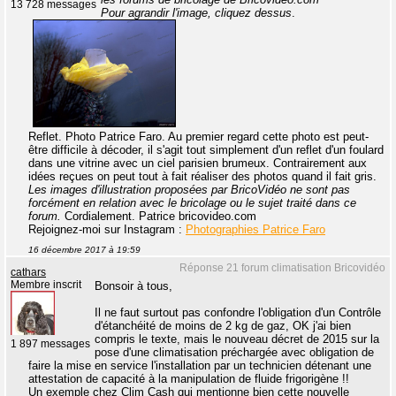
13 728 messages
Pour agrandir l'image, cliquez dessus
.
Reflet. Photo Patrice Faro. Au premier regard cette photo est peut-
être difficile à décoder, il s'agit tout simplement d'un reflet d'un foulard
dans une vitrine avec un ciel parisien brumeux. Contrairement aux
idées reçues on peut tout à fait réaliser des photos quand il fait gris.
Les images d'illustration proposées par BricoVidéo ne sont pas
forcément en relation avec le bricolage ou le sujet traité dans ce
forum.
Cordialement. Patrice bricovideo.com
Rejoignez-moi sur Instagram :
Photographies Patrice Faro
16 décembre 2017 à 19:59
Réponse 21 forum climatisation Bricovidéo
cathars
Membre inscrit
Bonsoir à tous,
Il ne faut surtout pas confondre l'obligation d'un Contrôle
d'étanchéité de moins de 2 kg de gaz, OK j'ai bien
compris le texte, mais le nouveau décret de 2015 sur la
1 897 messages
pose d'une climatisation préchargée avec obligation de
faire la mise en service l'installation par un technicien détenant une
attestation de capacité à la manipulation de fluide frigorigène !!
Un exemple chez Clim Cash qui mentionne bien cette nouvelle