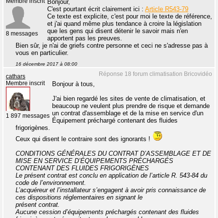
Membre inscrit
Bonjour,
C'est pourtant écrit clairement ici :
Article R543-79
Ce texte est explicite, c'est pour moi le texte de référence,
et j'ai quand même plus tendance à croire la législation
que les gens qui disent détenir le savoir mais n'en
8 messages
apportent pas les preuves.
Bien sûr, je n'ai de griefs contre personne et ceci ne s'adresse pas à
vous en particulier.
16 décembre 2017 à 08:00
Réponse 18 forum climatisation Bricovidéo
cathars
Membre inscrit
Bonjour à tous,
J'ai bien regardé les sites de vente de climatisation, et
beaucoup ne veulent plus prendre de risque et demande
un contrat d'assemblage et de la mise en service d'un
1 897 messages
Équipement préchargé contenant des fluides
frigorigènes.
Ceux qui disent le contraire sont des ignorants !
CONDITIONS GÉNÉRALES DU CONTRAT D’ASSEMBLAGE ET DE
MISE EN SERVICE D’ÉQUIPEMENTS PRÉCHARGÉS
CONTENANT DES FLUIDES FRIGORIGÈNES
Le présent contrat est conclu en application de l’article R. 543-84 du
code de l’environnement.
L’acquéreur et l’installateur s’engagent à avoir pris connaissance de
ces dispositions réglementaires en signant le
présent contrat.
Aucune cession d’équipements préchargés contenant des fluides