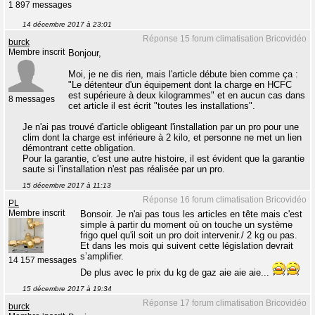
1 897 messages
14 décembre 2017 à 23:01
Réponse 15 forum climatisation Bricovidéo
burck
Membre inscrit
Bonjour,
Moi, je ne dis rien, mais l'article débute bien comme ça :
"Le détenteur d'un équipement dont la charge en HCFC
est supérieure à deux kilogrammes" et en aucun cas dans
8 messages
cet article il est écrit "toutes les installations".
Je n'ai pas trouvé d'article obligeant l'installation par un pro pour une
clim dont la charge est inférieure à 2 kilo, et personne ne met un lien
démontrant cette obligation.
Pour la garantie, c'est une autre histoire, il est évident que la garantie
saute si l'installation n'est pas réalisée par un pro.
15 décembre 2017 à 11:13
Réponse 16 forum climatisation Bricovidéo
PL
Membre inscrit
Bonsoir. Je n'ai pas tous les articles en tête mais c'est
simple à partir du moment où on touche un système
frigo quel qu'il soit un pro doit intervenir./ 2 kg ou pas.
Et dans les mois qui suivent cette législation devrait
s’amplifier.
14 157 messages
De plus avec le prix du kg de gaz aie aie aie...
15 décembre 2017 à 19:34
Réponse 17 forum climatisation Bricovidéo
burck