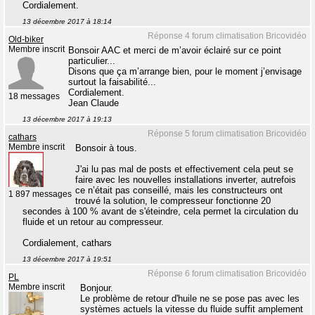
Cordialement.
13 décembre 2017 à 18:14
Réponse 4 forum climatisation Bricovidéo
Old-biker
Membre inscrit
Bonsoir AAC et merci de m’avoir éclairé sur ce point
particulier...
Disons que ça m’arrange bien, pour le moment j’envisage
surtout la faisabilité...
Cordialement.
18 messages
Jean Claude
13 décembre 2017 à 19:13
Réponse 5 forum climatisation Bricovidéo
cathars
Membre inscrit
Bonsoir à tous.
J'ai lu pas mal de posts et effectivement cela peut se
faire avec les nouvelles installations inverter, autrefois
ce n’était pas conseillé, mais les constructeurs ont
1 897 messages
trouvé la solution, le compresseur fonctionne 20
secondes à 100 % avant de s'éteindre, cela permet la circulation du
fluide et un retour au compresseur.
Cordialement, cathars
13 décembre 2017 à 19:51
Réponse 6 forum climatisation Bricovidéo
PL
Membre inscrit
Bonjour.
Le problème de retour d'huile ne se pose pas avec les
systèmes actuels la vitesse du fluide suffit amplement