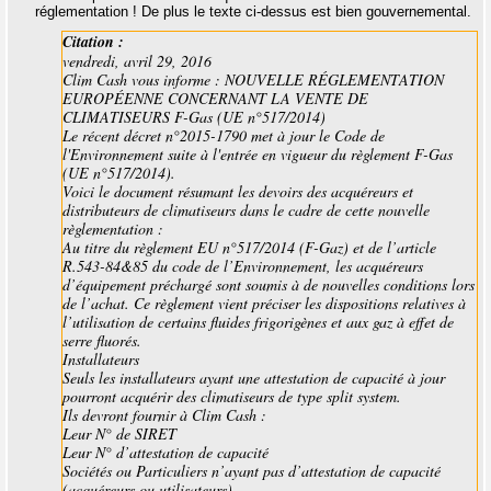
réglementation ! De plus le texte ci-dessus est bien gouvernemental.
Citation :
vendredi, avril 29, 2016
Clim Cash vous informe : NOUVELLE RÉGLEMENTATION
EUROPÉENNE CONCERNANT LA VENTE DE
CLIMATISEURS F-Gas (UE n°517/2014)
Le récent décret n°2015-1790 met à jour le Code de
l'Environnement suite à l'entrée en vigueur du règlement F-Gas
(UE n°517/2014).
Voici le document résumant les devoirs des acquéreurs et
distributeurs de climatiseurs dans le cadre de cette nouvelle
règlementation :
Au titre du règlement EU n°517/2014 (F-Gaz) et de l’article
R.543-84&85 du code de l’Environnement, les acquéreurs
d’équipement préchargé sont soumis à de nouvelles conditions lors
de l’achat. Ce règlement vient préciser les dispositions relatives à
l’utilisation de certains fluides frigorigènes et aux gaz à effet de
serre fluorés.
Installateurs
Seuls les installateurs ayant une attestation de capacité à jour
pourront acquérir des climatiseurs de type split system.
Ils devront fournir à Clim Cash :
Leur N° de SIRET
Leur N° d’attestation de capacité
Sociétés ou Particuliers n’ayant pas d’attestation de capacité
(acquéreurs ou utilisateurs)