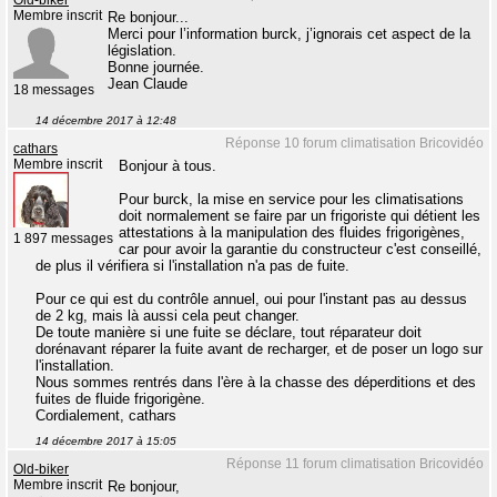
Old-biker
Membre inscrit
Re bonjour...
Merci pour l’information burck, j’ignorais cet aspect de la
législation.
Bonne journée.
Jean Claude
18 messages
14 décembre 2017 à 12:48
Réponse 10 forum climatisation Bricovidéo
cathars
Membre inscrit
Bonjour à tous.
Pour burck, la mise en service pour les climatisations
doit normalement se faire par un frigoriste qui détient les
attestations à la manipulation des fluides frigorigènes,
1 897 messages
car pour avoir la garantie du constructeur c'est conseillé,
de plus il vérifiera si l'installation n'a pas de fuite.
Pour ce qui est du contrôle annuel, oui pour l'instant pas au dessus
de 2 kg, mais là aussi cela peut changer.
De toute manière si une fuite se déclare, tout réparateur doit
dorénavant réparer la fuite avant de recharger, et de poser un logo sur
l'installation.
Nous sommes rentrés dans l'ère à la chasse des déperditions et des
fuites de fluide frigorigène.
Cordialement, cathars
14 décembre 2017 à 15:05
Réponse 11 forum climatisation Bricovidéo
Old-biker
Membre inscrit
Re bonjour,