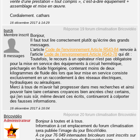
vente d’une prestation « tout compris », c’est-à-dire équipement +
assemblage et mise en œuvre.
Cordialement. cathars
16 décembre 2017 à 14:29
Réponse 19 forum climatisation Bricovidéo
burck
Membre inscrit
Bonjour,
Il faut tout lire correctement plutôt qu’écrire des grands
messages.
L'article
Code de l'environnement Article R543-84
renvoie à
l'article
Code de l'environnement Article R543-78
qui dit :
8 messages
Toutefois, le recours à un opérateur n'est pas obligatoire
pour la mise en service des équipements à circuit hermétique,
préchargés en fluide frigorigène, contenant moins de deux
kilogrammes de fluide dès lors que leur mise en service consiste
exclusivement en un raccordement à des réseaux électriques,
hydrauliques ou aérauliques.
Merci à tous de m'avoir fait progresser dans mes recherches et ainsi
pouvoir faire taire certaines croyances bien ancrées chez certains,
qui j'en suis sûr, même devant ces écrits, continueront à colporter
des fausses informations.
16 décembre 2017 à 16:04
Réponse 20 forum climatisation Bricovidéo
Bricovidéo
Administrateur
Bonjour à toutes et à tous.
Information à cet emplacement du forum climatisation
sera publiée l’image du jour BricoVidéo.
À ce jour 76 049 internautes bricoleurs sont inscrits sur
les forums de bricolage de Bricovideo.com