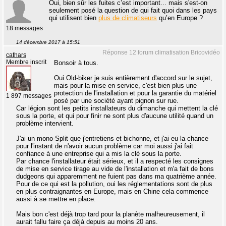
Oui, bien sûr les fuites c’est important... mais s'est-on
seulement posé la question de qui fait quoi dans les pays
qui utilisent bien
plus de climatiseurs
qu’en Europe ?
18 messages
14 décembre 2017 à 15:51
Réponse 12 forum climatisation Bricovidéo
cathars
Membre inscrit
Bonsoir à tous.
Oui Old-biker je suis entièrement d'accord sur le sujet,
mais pour la mise en service, c'est bien plus une
protection de l'installation et pour la garantie du matériel
1 897 messages
posé par une société ayant pignon sur rue.
Car légion sont les petits installateurs du dimanche qui mettent la clé
sous la porte, et qui pour finir ne sont plus d'aucune utilité quand un
problème intervient.
J'ai un mono-Split que j'entretiens et bichonne, et j'ai eu la chance
pour l'instant de n'avoir aucun problème car moi aussi j'ai fait
confiance à une entreprise qui a mis la clé sous la porte.
Par chance l'installateur était sérieux, et il a respecté les consignes
de mise en service tirage au vide de l'installation et m'a fait de bons
dudgeons qui apparemment ne fuient pas dans ma quatrième année.
Pour de ce qui est la pollution, oui les réglementations sont de plus
en plus contraignantes en Europe, mais en Chine cela commence
aussi à se mettre en place.
Mais bon c'est déjà trop tard pour la planète malheureusement, il
aurait fallu faire ça déjà depuis au moins 20 ans.