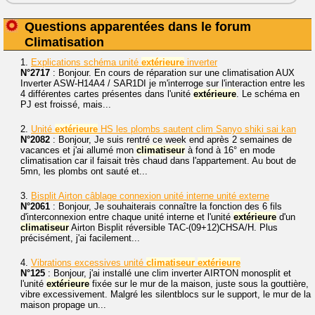
Questions apparentées dans le forum
Climatisation
1.
Explications schéma unité
extérieure
inverter
N°2717
: Bonjour. En cours de réparation sur une climatisation AUX
Inverter ASW-H14A4 / SAR1DI je m'interroge sur l'interaction entre les
4 différentes cartes présentes dans l'unité
extérieure
. Le schéma en
PJ est froissé, mais...
2.
Unité
extérieure
HS les plombs sautent clim Sanyo shiki sai kan
N°2082
: Bonjour, Je suis rentré ce week end après 2 semaines de
vacances et j'ai allumé mon
climatiseur
à fond à 16° en mode
climatisation car il faisait très chaud dans l'appartement. Au bout de
5mn, les plombs ont sauté et...
3.
Bisplit Airton câblage connexion unité interne unité externe
N°2061
: Bonjour, Je souhaiterais connaître la fonction des 6 fils
d'interconnexion entre chaque unité interne et l'unité
extérieure
d'un
climatiseur
Airton Bisplit réversible TAC-(09+12)CHSA/H. Plus
précisément, j'ai facilement...
4.
Vibrations excessives unité
climatiseur
extérieure
N°125
: Bonjour, j'ai installé une clim inverter AIRTON monosplit et
l'unité
extérieure
fixée sur le mur de la maison, juste sous la gouttière,
vibre excessivement. Malgré les silentblocs sur le support, le mur de la
maison propage un...