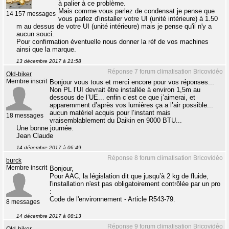
à palier à ce problème.
Mais comme vous parlez de condensat je pense que
14 157 messages
vous parlez d'installer votre UI (unité intérieure) à 1.50
m au dessus de votre UI (unité intérieure) mais je pense qu'il n'y a
aucun souci.
Pour confirmation éventuelle nous donner la réf de vos machines
ainsi que la marque.
13 décembre 2017 à 21:58
Réponse 7 forum climatisation Bricovidéo
Old-biker
Membre inscrit
Bonjour vous tous et merci encore pour vos réponses...
Non PL l’UI devrait être installée à environ 1,5m au
dessous de l’UE... enfin c’est ce que j’aimerai, et
apparemment d’après vos lumières ça a l’air possible...
aucun matériel acquis pour l’instant mais
18 messages
vraisemblablement du Daikin en 9000 BTU...
Une bonne journée.
Jean Claude
14 décembre 2017 à 06:49
Réponse 8 forum climatisation Bricovidéo
burck
Membre inscrit
Bonjour,
Pour AAC, la législation dit que jusqu’à 2 kg de fluide,
l'installation n'est pas obligatoirement contrôlée par un pro
:
Code de l'environnement - Article R543-79.
8 messages
14 décembre 2017 à 08:13
Réponse 9 forum climatisation Bricovidéo