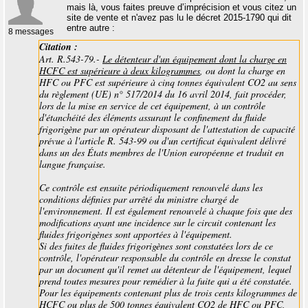
mais là, vous faites preuve d’imprécision et vous citez un
site de vente et n'avez pas lu le décret 2015-1790 qui dit
entre autre :
8 messages
Citation :
Art. R.543-79.-
Le détenteur d'un équipement dont la charge en
HCFC est supérieure à deux
kilogrammes
, ou dont la charge en
HFC ou PFC est supérieure à cinq tonnes équivalent CO2 au sens
du règlement (UE) n° 517/2014 du 16 avril 2014, fait procéder,
lors de la mise en service de cet équipement, à un contrôle
d'étanchéité des éléments assurant le confinement du fluide
frigorigène par un opérateur disposant de l'attestation de capacité
prévue à l'article R. 543-99 ou d'un certificat équivalent délivré
dans un des États membres de l'Union européenne et traduit en
langue française.
Ce contrôle est ensuite périodiquement renouvelé dans les
conditions définies par arrêté du ministre chargé de
l'environnement. Il est également renouvelé à chaque fois que des
modifications ayant une incidence sur le circuit contenant les
fluides frigorigènes sont apportées à l'équipement.
Si des fuites de fluides frigorigènes sont constatées lors de ce
contrôle, l'opérateur responsable du contrôle en dresse le constat
par un document qu'il remet au détenteur de l'équipement, lequel
prend toutes mesures pour remédier à la fuite qui a été constatée.
Pour les équipements contenant plus de trois cents kilogrammes de
HCFC ou plus de 500 tonnes équivalent CO2 de HFC ou PFC,