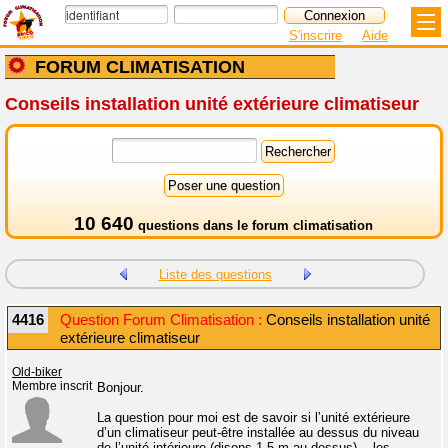
S'inscrire
Aide
FORUM CLIMATISATION
Conseils installation unité extérieure climatiseur
10 640
questions dans le
forum climatisation
Liste des questions
4416
Question Forum Climatisation :
Conseils installation unité
extérieure climatiseur
Old-biker
Membre inscrit
Bonjour.
La question pour moi est de savoir si l’unité extérieure
d’un climatiseur peut-être installée au dessus du niveau
de l’unité intérieure (disons 1,5 m au dessus)... les