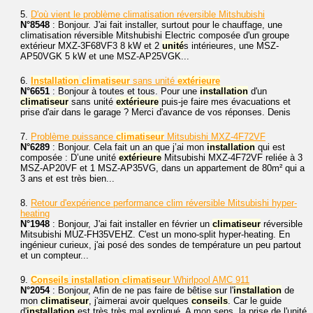
5.
D'où vient le problème climatisation réversible Mitshubishi
N°8548
: Bonjour. J'ai fait installer, surtout pour le chauffage, une
climatisation réversible Mitshubishi Electric composée d'un groupe
extérieur MXZ-3F68VF3 8 kW et 2
unité
s intérieures, une MSZ-
AP50VGK 5 kW et une MSZ-AP25VGK...
6.
Installation
climatiseur
sans unité
extérieure
N°6651
: Bonjour à toutes et tous. Pour une
installation
d'un
climatiseur
sans unité
extérieure
puis-je faire mes évacuations et
prise d'air dans le garage ? Merci d'avance de vos réponses. Denis
7.
Problème puissance
climatiseur
Mitsubishi MXZ-4F72VF
N°6289
: Bonjour. Cela fait un an que j’ai mon
installation
qui est
composée : D’une unité
extérieure
Mitsubishi MXZ-4F72VF reliée à 3
MSZ-AP20VF et 1 MSZ-AP35VG, dans un appartement de 80m² qui a
3 ans et est très bien...
8.
Retour d'expérience performance clim réversible Mitsubishi hyper-
heating
N°1948
: Bonjour, J'ai fait installer en février un
climatiseur
réversible
Mitsubishi MUZ-FH35VEHZ. C'est un mono-split hyper-heating. En
ingénieur curieux, j'ai posé des sondes de température un peu partout
et un compteur...
9.
Conseils
installation
climatiseur
Whirlpool AMC 911
N°2054
: Bonjour, Afin de ne pas faire de bêtise sur l'
installation
de
mon
climatiseur
, j'aimerai avoir quelques
conseils
. Car le guide
d'
installation
est très très mal expliqué. A mon sens, la prise de l'unité