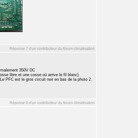
Réponse 7 d'un contributeur du forum climatisation
normalement 350V DC
osse libre et une cosse où arrive le fil blanc).
 PFC est le gros circuit noir en bas de la photo 2.
Réponse 8 d'un contributeur du forum climatisation