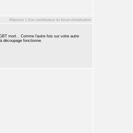
Réponse 1 d'un contributeur du forum climatisation
BT mort... Comme l'autre fois sur votre autre
m à découpage fonctionne.