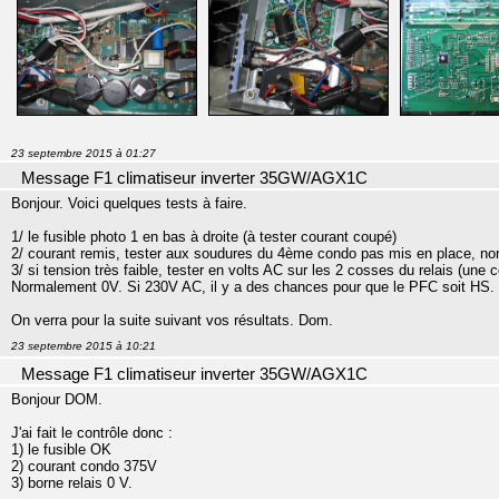
23 septembre 2015 à 01:27
Message F1 climatiseur inverter 35GW/AGX1C
Bonjour. Voici quelques tests à faire.
1/ le fusible photo 1 en bas à droite (à tester courant coupé)
2/ courant remis, tester aux soudures du 4ème condo pas mis en place, 
3/ si tension très faible, tester en volts AC sur les 2 cosses du relais (une c
Normalement 0V. Si 230V AC, il y a des chances pour que le PFC soit HS. Le
On verra pour la suite suivant vos résultats. Dom.
23 septembre 2015 à 10:21
Message F1 climatiseur inverter 35GW/AGX1C
Bonjour DOM.
J'ai fait le contrôle donc :
1) le fusible OK
2) courant condo 375V
3) borne relais 0 V.