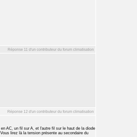
Réponse 11 d'un contributeur du forum climatisation
Réponse 12 d'un contributeur du forum climatisation
 AC, un fil sur A, et l'autre fil sur le haut de la diode
). Vous lirez là la tension présente au secondaire du