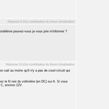
Réponse 9 d'un contributeur du forum climatisation
 problème pouvez-vous je vous prie m'informer ?
Réponse 10 d'un contributeur du forum climatisation
 sait au moins qu'il n'y a pas de court-circuit qui
z le fil noir du voltmètre (en DC) sur A. Si vous
 C, environ 12V.