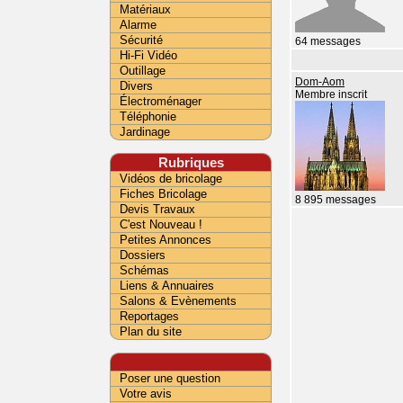
Matériaux
Alarme
Sécurité
64 messages
Hi-Fi Vidéo
Outillage
Dom-Aom
Divers
Membre inscrit
Électroménager
Téléphonie
Jardinage
Rubriques
Vidéos de bricolage
Fiches Bricolage
8 895 messages
Devis Travaux
C'est Nouveau !
Petites Annonces
Dossiers
Schémas
Liens & Annuaires
Salons & Evènements
Reportages
Plan du site
Poser une question
Votre avis