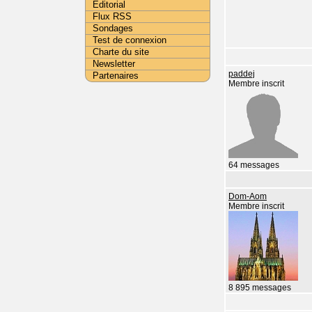
Editorial
Flux RSS
Sondages
Test de connexion
Charte du site
Newsletter
paddej
Partenaires
Membre inscrit
64 messages
Dom-Aom
Membre inscrit
8 895 messages