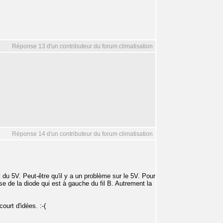
Réponse 13 d'un contributeur du forum climatisation
Réponse 14 d'un contributeur du forum climatisation
 du 5V. Peut-être qu'il y a un problème sur le 5V. Pour
asse de la diode qui est à gauche du fil B. Autrement la
ourt d'idées. :-(