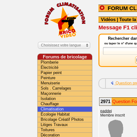
FORUM CL
Vidéos
|
Toute la
Message F1 cl
Rechercher dans
ou taper le n° d'une 
Choisissez votre langue
Forums de bricolage
Plomberie
Électricité
Papier peint
Peinture
Menuiserie
Question pr
Sols . Carrelages
Maçonnerie
Isolation
2971
Question For
Chauffage
Climatisation
paddej
Écologie Habitat
Membre inscrit
Bricolage Créatif Photos
Litiges Travaux
Toitures
Décoration