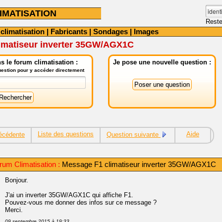
IMATISATION
Reste
 climatisation
|
Fabricants
|
Sondages
|
Images
imatiseur inverter 35GW/AGX1C
 le forum climatisation :
Je pose une nouvelle question :
question pour y accéder directement
Liste des questions
Aide
écédente
Question suivante
um Climatisation :
Message F1 climatiseur inverter 35GW/AGX1C
Bonjour.
J'ai un inverter 35GW/AGX1C qui affiche F1.
Pouvez-vous me donner des infos sur ce message ?
Merci.
09 septembre 2015 à 19:33