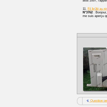
août 2007, l'appar
11.
Fil brûlé au
N°3762
: Bonjour
me suis aperçu que
Question pr