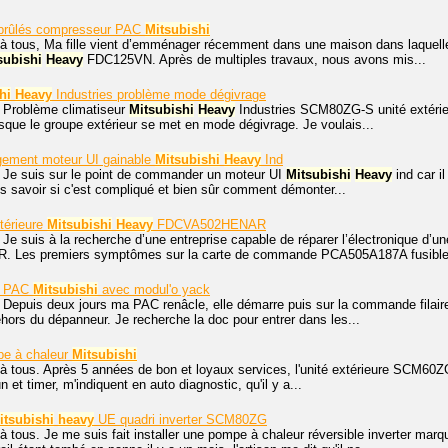
s brûlés compresseur PAC
Mitsubishi
 à tous, Ma fille vient d’emménager récemment dans une maison dans laquell
subishi
Heavy
FDC125VN. Après de multiples travaux, nous avons mis...
hi
Heavy
Industries problème mode dégivrage
. Problème climatiseur
Mitsubishi
Heavy
Industries SCM80ZG-S unité extérieu
orsque le groupe extérieur se met en mode dégivrage. Je voulais...
gement moteur UI gainable
Mitsubishi
Heavy
Ind
, Je suis sur le point de commander un moteur UI
Mitsubishi
Heavy
ind car il
ais savoir si c'est compliqué et bien sûr comment démonter...
térieure
Mitsubishi
Heavy
FDCVA502HENAR
 Je suis à la recherche d’une entreprise capable de réparer l’électronique d’u
Les premiers symptômes sur la carte de commande PCA505A187A fusible.
r PAC
Mitsubishi
avec modul'o yack
 Depuis deux jours ma PAC renâcle, elle démarre puis sur la commande filaire
dehors du dépanneur. Je recherche la doc pour entrer dans les...
e à chaleur
Mitsubishi
à tous. Après 5 années de bon et loyaux services, l'unité extérieure SCM60ZG-
n et timer, m'indiquent en auto diagnostic, qu'il y a...
itsubishi
heavy
UE quadri inverter SCM80ZG
à tous. Je me suis fait installer une pompe à chaleur réversible inverter mar