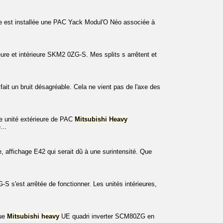
e est installée une PAC Yack Modul'O Néo associée à
re et intérieure SKM2 0ZG-S. Mes splits s arrêtent et
 fait un bruit désagréable. Cela ne vient pas de l'axe des
ne unité extérieure de PAC
Mitsubishi
Heavy
..
, affichage E42 qui serait dû à une surintensité. Que
S s'est arrêtée de fonctionner. Les unités intérieures,
que
Mitsubishi
heavy
UE quadri inverter SCM80ZG en