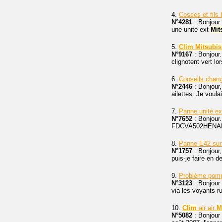
4.
Cosses et fil
N°4281
: Bonjour
une unité ext
Mit
5.
Clim
Mitsubis
N°9167
: Bonjour
clignotent vert l
6.
Conseils chan
N°2446
: Bonjour
ailettes. Je voul
7.
Panne unité ex
N°7652
: Bonjour.
FDCVA502HENAR. 
8.
Panne E42 su
N°1757
: Bonjour,
puis-je faire en 
9.
Problème pomp
N°3123
: Bonjour 
via les voyants ru
10.
Clim
air air
M
N°5082
: Bonjour 