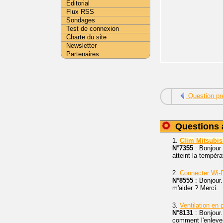
Editorial
Flux RSS
Sondages
Test de connexion
Charte du site
Newsletter
Partenaires
Question pr
Questions 
1.
Clim
Mitsubis
N°7355
: Bonjour 
atteint la tempér
2.
Connecter Wi-F
N°8555
: Bonjour
m'aider ? Merci.
3.
Ventilation e
N°8131
: Bonjour
comment l'enlever.