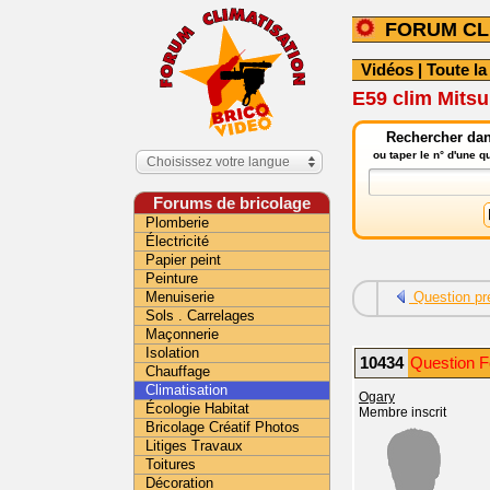
FORUM CL
Vidéos
|
Toute la
E59 clim Mits
Rechercher dans
ou taper le n° d'une 
Choisissez votre langue
Forums de bricolage
Plomberie
Électricité
Papier peint
Peinture
Menuiserie
Question pr
Sols . Carrelages
Maçonnerie
Isolation
10434
Question F
Chauffage
Climatisation
Ogary
Écologie Habitat
Membre inscrit
Bricolage Créatif Photos
Litiges Travaux
Toitures
Décoration