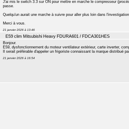
J'ai mis le switch 3.3 sur ON pour mettre en marche le compresseur (procéd
passe.
Quelqu'un aurait une marche à suivre pour aller plus loin dans l'investigati
Merci à vous.
21 janvier 2026 à 13:46
E59 clim Mitsubishi Heavy FDURA601 / FDCA301HES
Bonjour.
E59, dysfonctionnement du moteur ventilateur extérieur, carte inverter, co
Il serait préférable d'appeler un frigoriste connaissant la marque distribué p
21 janvier 2026 à 16:54