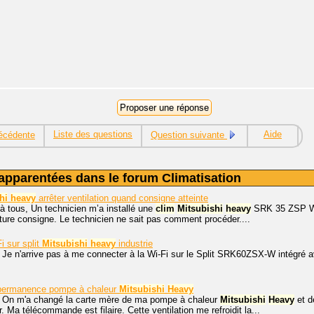
Liste des questions
Aide
écédente
Question suivante
apparentées dans le forum Climatisation
hi
heavy
arrêter ventilation quand consigne atteinte
à tous, Un technicien m’a installé une
clim
Mitsubishi
heavy
SRK 35 ZSP W. J
ature consigne. Le technicien ne sait pas comment procéder....
i sur split
Mitsubishi
heavy
industrie
. Je n'arrive pas à me connecter à la Wi-Fi sur le Split SRK60ZSX-W inté
n permanence pompe à chaleur
Mitsubishi
Heavy
. On m'a changé la carte mère de ma pompe à chaleur
Mitsubishi
Heavy
et d
 Ma télécommande est filaire. Cette ventilation me refroidit la...