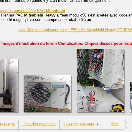
eil étant tombé en panne il y a un mois, l'artisan me dit qu'il ne...
 niveau du compresseur PAC
Mitsubishi
, Hier ma PAC
Mitsubishi
Heavy
air/eau modul'o50 s'est arrêtée avec code err
 le fil rouge qui va sur le compresseur était brûlé au...
>>> Résultats suivants pour : E59 clim Mitsubishi Heavy FDU
Images d'illustration du forum Climatisation. Cliquez dessus pour les a
Liste des questions
Aide
écédente
Question suivante