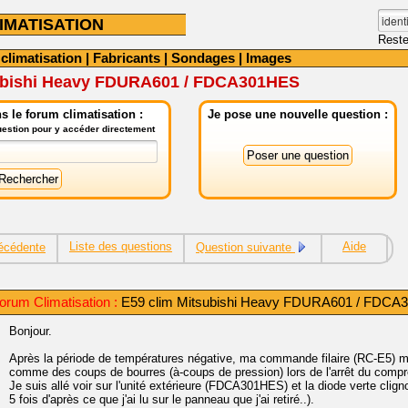
IMATISATION
Reste
 climatisation
|
Fabricants
|
Sondages
|
Images
ubishi Heavy FDURA601 / FDCA301HES
 le forum climatisation :
Je pose une nouvelle question :
question pour y accéder directement
Liste des questions
Aide
écédente
Question suivante
orum Climatisation :
E59 clim Mitsubishi Heavy FDURA601 / FDC
Bonjour.
Après la période de températures négative, ma commande filaire (RC-E5) m'aff
comme des coups de bourres (à-coups de pression) lors de l'arrêt du comp
Je suis allé voir sur l'unité extérieure (FDCA301HES) et la diode verte cligno
5 fois d'après ce que j'ai lu sur le panneau que j'ai retiré..).