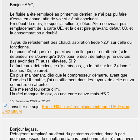
Bonjour AAC,
Le fluide a été remplacé au printemps dernier, je n'ai pas pu faire
d'essai en chaud, afin de voir si c'était concluant.
En début de mois, lorsque j'ai rallumé, défaut A5 à nouveau, puis
remplacement de la carte UE, et là c'est pire qu'avant, défaut U0, et
la consommation a doublé.
Tuyau de refoulement très chaud, aspiration tiède >20° sur celle qui
fonctionne.
Le souci, c'est que c'est pareil avec celle qui est en attente (si le
détendeur ne s'ouvre qu'à 10% pour le débit de fuite), je ne devrais
pas avoir des T° aussi élevées, Si ?
La faute aux détendeur, je n'y crois pas, ça le fait sur les 2 (donc 2
bobines HS, bizarre).
En plus maintenant, dès que le compresseur démarre, avant que
l'une des UI souffle, j'ai un sifflement dans les tuyaux de celle qui va
se mettre en attente.
Elle me rend fou cette clim.
Un réel manque de gaz, ou une carte neuve mais HS ?
15 décembre 2021 à 12:40
consulter ce sujet
Erreur U0 suite à remplacement carte UE Daikin
3MXM68M
Bonjour lagass,
Réfrigérant remplacé au début du printemps dernier, donc à part
quelques essais, le chauffage n'a pas fonctionné, et je n'ai pu savoir