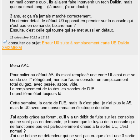
un mail comme quoi, ils allaient faire intervenir un tech Daikin, mais
que ça serait long .. (là aussi, j'ai un doute)
3 ans, et ça n'a jamais marché correctement.
Un dernier détail, le défaut U0 apparait en premier sur la console qui
n'est pas en demande, bizarre non ?
Ensuite, c'est celle qui tourne qui se met aussi en défaut.
11 décembre 2021 à 12:19
consulter ce sujet
Erreur U0 suite à remplacement carte UE Daikin
3MXM68M
Merci AAC,
Pour palier au défaut A5, ils m'ont remplacé une carte UI ainsi que sa
sonde de T° réfrigérant, rien sur l'autre console, un remplacement
total du gaz, avec pesée, azote, vide.
Le remplacement de toutes les sondes de l'UE
Le problème était toujours là.
Cette semaine, la carte de l'UE, mais là c'est pire, je n'ai plus le A5,
mais le U0 avec une consommation électrique doublée.
J'ai appris grâce au forum, qu'il y a un débit de fuite sur les consoles
qui ne sont pas en demande, je trouve que le tuyau de la console qui
ne fonctionne pas est particulièrement chaud à la sortie UE, c'est
normal ?
J'ai une bobine de détendeur qui ne sert pas vu que c'est une 3 sortie