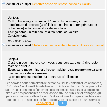
consulter ce sujet
Déporter sonde de reprise consoles Daikin
Bonjour.
Mettez la consigne au maxi 30*, avec fan au maxi, mesurez la
température de reprise (là où l’air est aspiré ou la température de
votre pièce) et la température de soufflage.
Tout ça après 20 minutes, et dites-nous les valeurs.
Cordialement.
13 avril 2021 à 12:57
consulter ce sujet
Chaleurs en sortie unité intérieure Mitsubishi Bi-split
Bonjour.
C’est le mode minuterie dont vous vous servez, c’est à dire juste
marche / arrêt ?
Essayez le mode minuterie hebdomadaire, vous programmerez ainsi
tous les jours de la semaine.
La procédure est inscrite sur le manuel d’utilisation.
Cordialement.
Les cookies nous permettent de personnaliser le contenu et les annonces,
13 avril 2021 à 12:52
d'offrir des fonctionnalités relatives aux médias sociaux et d'analyser notre
consulter ce sujet
Clim Daikin réversible qui perd programmation
trafic. Nous partageons également des informations sur l'utilisation de notre
site avec nos partenaires de médias sociaux, de publicité et d'analyse, qui
peuvent combiner celles-ci avec d'autres informations que vous leur avez
fournies ou qu'ils ont collectées lors de votre utilisation de leurs services.
×
En savoir plus
Ok
Bonjour.