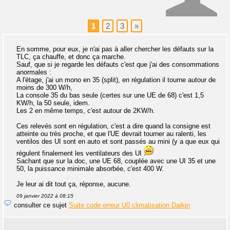
1
2
3
»
En somme, pour eux, je n'ai pas à aller chercher les défauts sur la
TLC, ça chauffe, et donc ça marche.
Sauf, que si je regarde les défauts c'est que j'ai des consommations
anormales :
A l'étage, j'ai un mono en 35 (split), en régulation il tourne autour de
moins de 300 W/h,
La console 35 du bas seule (certes sur une UE de 68) c'est 1,5
KW/h, la 50 seule, idem.
Les 2 en même temps, c'est autour de 2KW/h.
Ces relevés sont en régulation, c'est a dire quand la consigne est
atteinte ou très proche, et que l'UE devrait tourner au ralenti, les
ventilos des UI sont en auto et sont passés au mini (y a que eux qui
régulent finalement les ventilateurs des UI
Sachant que sur la doc, une UE 68, couplée avec une UI 35 et une
50, la puissance minimale absorbée, c'est 400 W.
Je leur ai dit tout ça, réponse, aucune.
09 janvier 2022 à 08:15
consulter ce sujet
Suite code erreur U0 climatisation Daikin