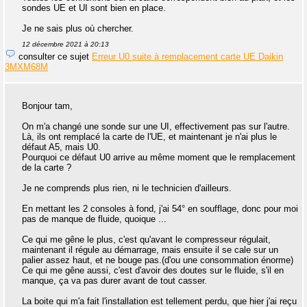
sondes UE et UI sont bien en place.
Je ne sais plus où chercher.
12 décembre 2021 à 20:13
consulter ce sujet
Erreur U0 suite à remplacement carte UE Daikin
3MXM68M
Bonjour tam,
On m'a changé une sonde sur une UI, effectivement pas sur l'autre.
Là, ils ont remplacé la carte de l'UE, et maintenant je n'ai plus le
défaut A5, mais U0.
Pourquoi ce défaut U0 arrive au même moment que le remplacement
de la carte ?
Je ne comprends plus rien, ni le technicien d'ailleurs.
En mettant les 2 consoles à fond, j'ai 54° en soufflage, donc pour moi
pas de manque de fluide, quoique ...
Ce qui me gêne le plus, c'est qu'avant le compresseur régulait,
maintenant il régule au démarrage, mais ensuite il se cale sur un
palier assez haut, et ne bouge pas.(d'ou une consommation énorme)
Ce qui me gêne aussi, c'est d'avoir des doutes sur le fluide, s'il en
manque, ça va pas durer avant de tout casser.
La boite qui m'a fait l'installation est tellement perdu, que hier j'ai reçu