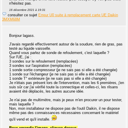
n'hésitez pas.
16 décembre 2021 à 19:31
consulter ce sujet
Erreur U0 suite à remplacement carte UE Daikin
3MXM68M
Bonjour lagass.
J'avais regardé effectivement autour de la soudure, rien de gras, pas
testé au liquide vaisselle.
Quand vous parlez de sonde de refoulement, c'est laquelle ?
Sur l'UE, j'ai :
3 sondes sur le refoulement (remplacées)
3 sondes sur l'aspiration (remplacées)
1 sonde sortie compresseur (je ne sais pas si elle a été changée)
1 sonde sur l'échangeur (je ne sais pas si elle a été changée)
1 sonde T° extérieure (je ne sais pas si elle a été changée)
Je n'étais pas présent lors de l'intervention, mais les 6 premières, j'en
suis sûr car j'ai vérifié toute la connectique et celles-ci, les rilsans
avaient été déplacés, les autres aucune idée.
Je n'ai pas de multimètre, mais je peux m'en procurer un pour tester,
mais laquelle ?
Non, mon installateur ne dispose pas de l'outil Daikin, il ne dispose
même pas des connaissances nécessaires concernant le matériel
qu'il vend et qu'il installe.
Pour agrandir l'image, cliquez dessus.