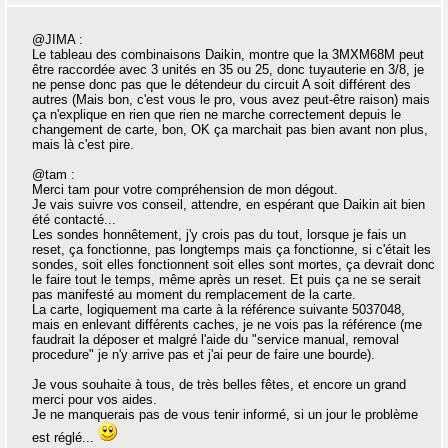
@JIMA :
Le tableau des combinaisons Daikin, montre que la 3MXM68M peut
être raccordée avec 3 unités en 35 ou 25, donc tuyauterie en 3/8, je
ne pense donc pas que le détendeur du circuit A soit différent des
autres (Mais bon, c'est vous le pro, vous avez peut-être raison) mais
ça n'explique en rien que rien ne marche correctement depuis le
changement de carte, bon, OK ça marchait pas bien avant non plus,
mais là c'est pire.
@tam :
Merci tam pour votre compréhension de mon dégout.
Je vais suivre vos conseil, attendre, en espérant que Daikin ait bien
été contacté...
Les sondes honnêtement, j'y crois pas du tout, lorsque je fais un
reset, ça fonctionne, pas longtemps mais ça fonctionne, si c'était les
sondes, soit elles fonctionnent soit elles sont mortes, ça devrait donc
le faire tout le temps, même après un reset. Et puis ça ne se serait
pas manifesté au moment du remplacement de la carte.
La carte, logiquement ma carte à la référence suivante 5037048,
mais en enlevant différents caches, je ne vois pas la référence (me
faudrait la déposer et malgré l'aide du "service manual, removal
procedure" je n'y arrive pas et j'ai peur de faire une bourde).
Je vous souhaite à tous, de très belles fêtes, et encore un grand
merci pour vos aides.
Je ne manquerais pas de vous tenir informé, si un jour le problème
est réglé...