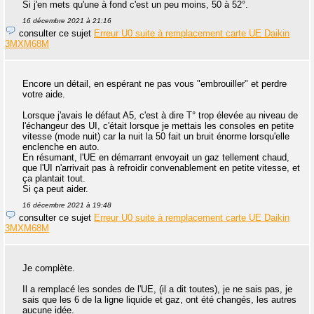
Si j'en mets qu'une à fond c'est un peu moins, 50 à 52°.
16 décembre 2021 à 21:16
consulter ce sujet
Erreur U0 suite à remplacement carte UE Daikin
3MXM68M
Encore un détail, en espérant ne pas vous "embrouiller" et perdre
votre aide.
Lorsque j'avais le défaut A5, c'est à dire T° trop élevée au niveau de
l'échangeur des UI, c'était lorsque je mettais les consoles en petite
vitesse (mode nuit) car la nuit la 50 fait un bruit énorme lorsqu'elle
enclenche en auto.
En résumant, l'UE en démarrant envoyait un gaz tellement chaud,
que l'UI n'arrivait pas à refroidir convenablement en petite vitesse, et
ça plantait tout.
Si ça peut aider.
16 décembre 2021 à 19:48
consulter ce sujet
Erreur U0 suite à remplacement carte UE Daikin
3MXM68M
Je complète.
Il a remplacé les sondes de l'UE, (il a dit toutes), je ne sais pas, je
sais que les 6 de la ligne liquide et gaz, ont été changés, les autres
aucune idée.