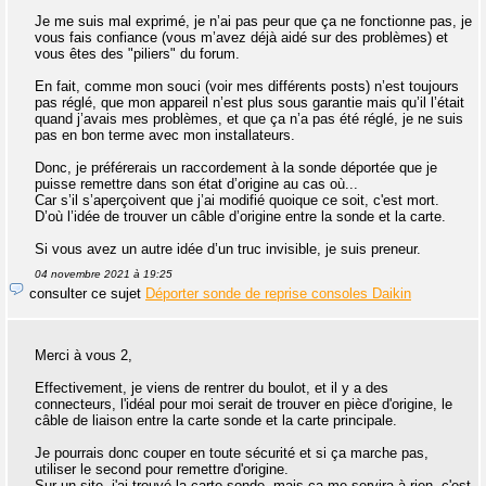
Je me suis mal exprimé, je n’ai pas peur que ça ne fonctionne pas, je
vous fais confiance (vous m’avez déjà aidé sur des problèmes) et
vous êtes des "piliers" du forum.
En fait, comme mon souci (voir mes différents posts) n’est toujours
pas réglé, que mon appareil n’est plus sous garantie mais qu’il l’était
quand j’avais mes problèmes, et que ça n’a pas été réglé, je ne suis
pas en bon terme avec mon installateurs.
Donc, je préférerais un raccordement à la sonde déportée que je
puisse remettre dans son état d’origine au cas où...
Car s’il s’aperçoivent que j’ai modifié quoique ce soit, c'est mort.
D’où l’idée de trouver un câble d’origine entre la sonde et la carte.
Si vous avez un autre idée d’un truc invisible, je suis preneur.
04 novembre 2021 à 19:25
consulter ce sujet
Déporter sonde de reprise consoles Daikin
Merci à vous 2,
Effectivement, je viens de rentrer du boulot, et il y a des
connecteurs, l'idéal pour moi serait de trouver en pièce d'origine, le
câble de liaison entre la carte sonde et la carte principale.
Je pourrais donc couper en toute sécurité et si ça marche pas,
utiliser le second pour remettre d'origine.
Sur un site, j'ai trouvé la carte sonde, mais ça me servira à rien, c'est