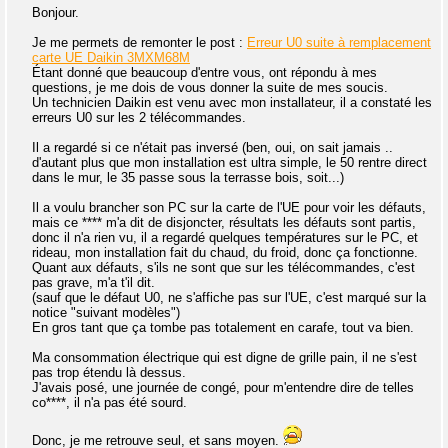
Bonjour.
Je me permets de remonter le post :
Erreur U0 suite à remplacement
carte UE Daikin 3MXM68M
Étant donné que beaucoup d'entre vous, ont répondu à mes
questions, je me dois de vous donner la suite de mes soucis.
Un technicien Daikin est venu avec mon installateur, il a constaté les
erreurs U0 sur les 2 télécommandes.
Il a regardé si ce n'était pas inversé (ben, oui, on sait jamais ..
d'autant plus que mon installation est ultra simple, le 50 rentre direct
dans le mur, le 35 passe sous la terrasse bois, soit...)
Il a voulu brancher son PC sur la carte de l'UE pour voir les défauts,
mais ce **** m'a dit de disjoncter, résultats les défauts sont partis,
donc il n'a rien vu, il a regardé quelques températures sur le PC, et
rideau, mon installation fait du chaud, du froid, donc ça fonctionne.
Quant aux défauts, s'ils ne sont que sur les télécommandes, c'est
pas grave, m'a t'il dit.
(sauf que le défaut U0, ne s'affiche pas sur l'UE, c'est marqué sur la
notice "suivant modèles")
En gros tant que ça tombe pas totalement en carafe, tout va bien.
Ma consommation électrique qui est digne de grille pain, il ne s'est
pas trop étendu là dessus.
J'avais posé, une journée de congé, pour m'entendre dire de telles
co****, il n'a pas été sourd.
Donc, je me retrouve seul, et sans moyen.