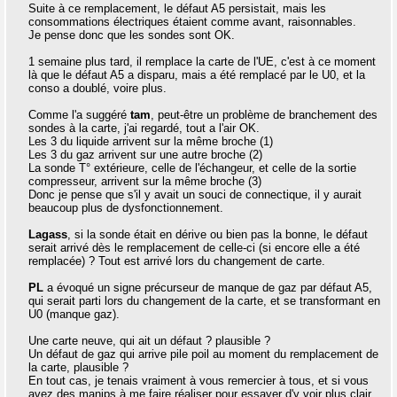
Suite à ce remplacement, le défaut A5 persistait, mais les
consommations électriques étaient comme avant, raisonnables.
Je pense donc que les sondes sont OK.
1 semaine plus tard, il remplace la carte de l'UE, c'est à ce moment
là que le défaut A5 a disparu, mais a été remplacé par le U0, et la
conso a doublé, voire plus.
Comme l'a suggéré
tam
, peut-être un problème de branchement des
sondes à la carte, j'ai regardé, tout a l'air OK.
Les 3 du liquide arrivent sur la même broche (1)
Les 3 du gaz arrivent sur une autre broche (2)
La sonde T° extérieure, celle de l'échangeur, et celle de la sortie
compresseur, arrivent sur la même broche (3)
Donc je pense que s'il y avait un souci de connectique, il y aurait
beaucoup plus de dysfonctionnement.
Lagass
, si la sonde était en dérive ou bien pas la bonne, le défaut
serait arrivé dès le remplacement de celle-ci (si encore elle a été
remplacée) ? Tout est arrivé lors du changement de carte.
PL
a évoqué un signe précurseur de manque de gaz par défaut A5,
qui serait parti lors du changement de la carte, et se transformant en
U0 (manque gaz).
Une carte neuve, qui ait un défaut ? plausible ?
Un défaut de gaz qui arrive pile poil au moment du remplacement de
la carte, plausible ?
En tout cas, je tenais vraiment à vous remercier à tous, et si vous
avez des manips à me faire réaliser pour essayer d'y voir plus clair,