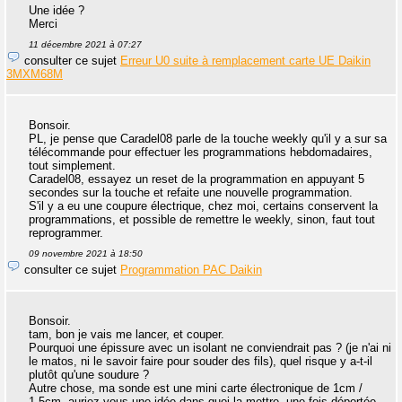
Une idée ?
Merci
11 décembre 2021 à 07:27
consulter ce sujet
Erreur U0 suite à remplacement carte UE Daikin
3MXM68M
Bonsoir.
PL, je pense que Caradel08 parle de la touche weekly qu'il y a sur sa
télécommande pour effectuer les programmations hebdomadaires,
tout simplement.
Caradel08, essayez un reset de la programmation en appuyant 5
secondes sur la touche et refaite une nouvelle programmation.
S'il y a eu une coupure électrique, chez moi, certains conservent la
programmations, et possible de remettre le weekly, sinon, faut tout
reprogrammer.
09 novembre 2021 à 18:50
consulter ce sujet
Programmation PAC Daikin
Bonsoir.
tam, bon je vais me lancer, et couper.
Pourquoi une épissure avec un isolant ne conviendrait pas ? (je n'ai ni
le matos, ni le savoir faire pour souder des fils), quel risque y a-t-il
plutôt qu'une soudure ?
Autre chose, ma sonde est une mini carte électronique de 1cm /
1,5cm, auriez-vous une idée dans quoi la mettre, une fois déportée