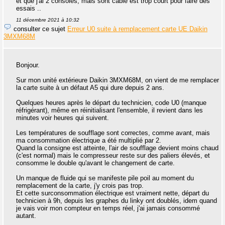
et que j'ai 2 consoles, mais sont cable est trop court pour faire des
essais ..
11 décembre 2021 à 10:32
consulter ce sujet
Erreur U0 suite à remplacement carte UE Daikin
3MXM68M
Bonjour.
Sur mon unité extérieure Daikin 3MXM68M, on vient de me remplacer
la carte suite à un défaut A5 qui dure depuis 2 ans.
Quelques heures après le départ du technicien, code U0 (manque
réfrigérant), même en réinitialisant l'ensemble, il revient dans les
minutes voir heures qui suivent.
Les températures de soufflage sont correctes, comme avant, mais
ma consommation électrique a été multiplié par 2.
Quand la consigne est atteinte, l'air de soufflage devient moins chaud
(c'est normal) mais le compresseur reste sur des paliers élevés, et
consomme le double qu'avant le changement de carte.
Un manque de fluide qui se manifeste pile poil au moment du
remplacement de la carte, j'y crois pas trop.
Et cette surconsommation électrique est vraiment nette, départ du
technicien à 9h, depuis les graphes du linky ont doublés, idem quand
je vais voir mon compteur en temps réel, j'ai jamais consommé
autant.