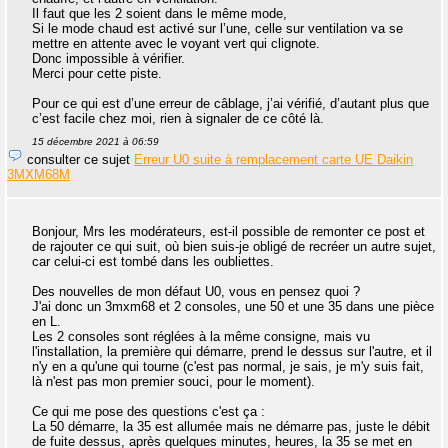
Il faut que les 2 soient dans le même mode,
Si le mode chaud est activé sur l’une, celle sur ventilation va se
mettre en attente avec le voyant vert qui clignote.
Donc impossible à vérifier.
Merci pour cette piste.
Pour ce qui est d’une erreur de câblage, j’ai vérifié, d’autant plus que
c’est facile chez moi, rien à signaler de ce côté là.
15 décembre 2021 à 06:59
consulter ce sujet
Erreur U0 suite à remplacement carte UE Daikin
3MXM68M
Bonjour, Mrs les modérateurs, est-il possible de remonter ce post et
de rajouter ce qui suit, où bien suis-je obligé de recréer un autre sujet,
car celui-ci est tombé dans les oubliettes.
Des nouvelles de mon défaut U0, vous en pensez quoi ?
J'ai donc un 3mxm68 et 2 consoles, une 50 et une 35 dans une pièce
en L.
Les 2 consoles sont réglées à la même consigne, mais vu
l'installation, la première qui démarre, prend le dessus sur l'autre, et il
n'y en a qu'une qui tourne (c'est pas normal, je sais, je m'y suis fait,
là n'est pas mon premier souci, pour le moment).
Ce qui me pose des questions c'est ça :
La 50 démarre, la 35 est allumée mais ne démarre pas, juste le débit
de fuite dessus, après quelques minutes, heures, la 35 se met en