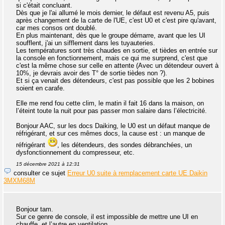
si c'était concluant.
Dès que je l'ai allumé le mois dernier, le défaut est revenu A5, puis
après changement de la carte de l'UE, c'est U0 et c'est pire qu'avant,
car mes consos ont doublé.
En plus maintenant, dès que le groupe démarre, avant que les UI
soufflent, j'ai un sifflement dans les tuyauteries.
Les températures sont très chaudes en sortie, et tièdes en entrée sur
la console en fonctionnement, mais ce qui me surprend, c'est que
c'est la même chose sur celle en attente (Avec un détendeur ouvert à
10%, je devrais avoir des T° de sortie tièdes non ?).
Et si ça venait des détendeurs, c'est pas possible que les 2 bobines
soient en carafe.
Elle me rend fou cette clim, le matin il fait 16 dans la maison, on
l’éteint toute la nuit pour pas passer mon salaire dans l’électricité.
Bonjour AAC, sur les docs Daiking, le U0 est un défaut manque de
réfrigérant, et sur ces mêmes docs, la cause est : un manque de
réfrigérant
, les détendeurs, des sondes débranchées, un
dysfonctionnement du compresseur, etc.
15 décembre 2021 à 12:31
consulter ce sujet
Erreur U0 suite à remplacement carte UE Daikin
3MXM68M
Bonjour tam.
Sur ce genre de console, il est impossible de mettre une UI en
chauffe, et l’autre en ventilation.