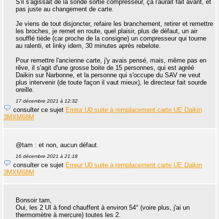
S'il s'agissait de la sonde sortie compresseur, ça l'aurait fait avant, et
pas juste au changement de carte.
Je viens de tout disjoncter, refaire les branchement, retirer et remettre
les broches, je remet en route, quel plaisir, plus de défaut, un air
soufflé tiède (car proche de la consigne) un compresseur qui tourne
au ralenti, et linky idem, 30 minutes après rebelote.
Pour remettre l'ancienne carte, j'y avais pensé, mais, même pas en
rêve, il s'agit d'une grosse boite de 15 personnes, qui est agréé
Daikin sur Narbonne, et la personne qui s'occupe du SAV ne veut
plus intervenir (de toute façon il vaut mieux), le directeur fait sourde
oreille.
17 décembre 2021 à 12:32
consulter ce sujet
Erreur U0 suite à remplacement carte UE Daikin
3MXM68M
@tam : et non, aucun défaut.
16 décembre 2021 à 21:18
consulter ce sujet
Erreur U0 suite à remplacement carte UE Daikin
3MXM68M
Bonsoir tam,
Oui, les 2 UI à fond chauffent à environ 54° (voire plus, j'ai un
thermomètre à mercure) toutes les 2.