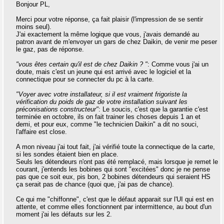
Bonjour PL,
Merci pour votre réponse, ça fait plaisir (l'impression de se sentir
moins seul).
J'ai exactement la même logique que vous, j'avais demandé au
patron avant de m'envoyer un gars de chez Daikin, de venir me peser
le gaz, pas de réponse.
"vous êtes certain qu'il est de chez Daikin ? "
: Comme vous j'ai un
doute, mais c'est un jeune qui est arrivé avec le logiciel et la
connectique pour se connecter du pc à la carte.
"Voyer avec votre installateur, si il est vraiment frigoriste la
vérification du poids de gaz de votre installation suivant les
préconisations constructeur"
: Le soucis, c'est que la garantie c'est
terminée en octobre, ils on fait trainer les choses depuis 1 an et
demi, et pour eux, comme "le technicien Daikin" a dit no souci,
l'affaire est close.
A mon niveau j'ai tout fait, j'ai vérifié toute la connectique de la carte,
si les sondes étaient bien en place.
Seuls les détendeurs n'ont pas été remplacé, mais lorsque je remet le
courant, j'entends les bobines qui sont "excitées" donc je ne pense
pas que ce soit eux, pis bon, 2 bobines détendeurs qui seraient HS
ça serait pas de chance (quoi que, j'ai pas de chance).
Ce qui me "chiffonne", c'est que le défaut apparait sur l'UI qui est en
attente, et comme elles fonctionnent par intermittence, au bout d'un
moment j'ai les défauts sur les 2.