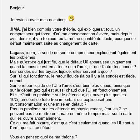
Bonjour.
Je reviens avec mes questions
JIMA
, j'ai bien compris votre théorie, qui expliquerait tout, un
compresseur qui force, d’où ma consommation élevée, mais depuis
avril dernier, il y a toujours eu la même quantité de fluide, pourquoi ce
défaut maintenant suite au changement de carte.
Lagass
, idem, la sonde de sortie compresseur expliquerait également
les problèmes.
Mais qu'est-ce qui justifie, que le défaut U0 apparaisse uniquement
quand la console est en attente ou à l'arrêt, et que l'autre fonctionne ?
Les sondes sur les tuyaux liquide, elles servent à quoi ?
Sur l'ui qui fonctionne, le retour liquide (là ou il y a la sonde) est tiède,
normal.
Sur le retour liquide de l'UI a l'arrêt c'est bien plus chaud, ainsi que
sur le départ gaz qui est aussi chaud que l'UI en fonctionnement.
Et si c'était un problème sur le détendeur, qui ouvre plus que les
10%, un débit de fuite trop important qui expliquerait une
surconsommation et une mise en défaut ?
Pas un problème sur les détendeurs physiquement, (car les 2 ne
peuvent pas se mettre en carafe en même temps) mais sur la carte
qui les ouvre anormalement.
Ce qui me fait bizarre, c'est que c'est seulement quand les UI sont a
l'arrêt que j'ai ce défaut.
Vous en pensez quoi de ma théorie ?