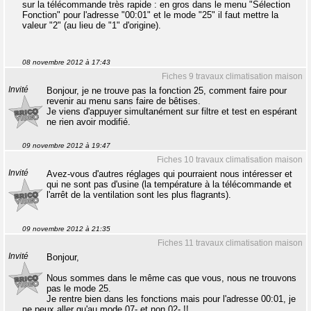
sur la télécommande très rapide : en gros dans le menu "Sélection
Fonction" pour l'adresse "00:01" et le mode "25" il faut mettre la
valeur "2" (au lieu de "1" d'origine).
08 novembre 2012 à 17:43
Fiches 9 travaux climatisation maison
Invité
Bonjour, je ne trouve pas la fonction 25, comment faire pour
revenir au menu sans faire de bêtises.
Je viens d'appuyer simultanément sur filtre et test en espérant
ne rien avoir modifié.
09 novembre 2012 à 19:47
Fiches 10 travaux climatisation maison
Invité
Avez-vous d'autres réglages qui pourraient nous intéresser et
qui ne sont pas d'usine (la température à la télécommande et
l'arrêt de la ventilation sont les plus flagrants).
09 novembre 2012 à 21:35
Fiches 11 travaux climatisation maison
Invité
Bonjour,
Nous sommes dans le même cas que vous, nous ne trouvons
pas le mode 25.
Je rentre bien dans les fonctions mais pour l'adresse 00:01, je
ne peux aller qu'au mode 07- et non 02- !!