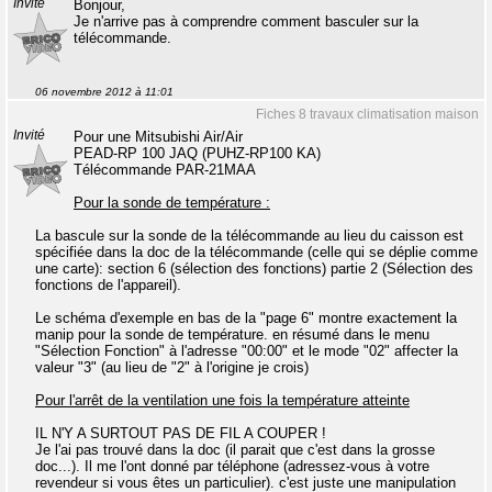
Invité
Bonjour,
Je n'arrive pas à comprendre comment basculer sur la
télécommande.
06 novembre 2012 à 11:01
Fiches 8 travaux climatisation maison
Invité
Pour une Mitsubishi Air/Air
PEAD-RP 100 JAQ (PUHZ-RP100 KA)
Télécommande PAR-21MAA
Pour la sonde de température :
La bascule sur la sonde de la télécommande au lieu du caisson est
spécifiée dans la doc de la télécommande (celle qui se déplie comme
une carte): section 6 (sélection des fonctions) partie 2 (Sélection des
fonctions de l'appareil).
Le schéma d'exemple en bas de la "page 6" montre exactement la
manip pour la sonde de température. en résumé dans le menu
"Sélection Fonction" à l'adresse "00:00" et le mode "02" affecter la
valeur "3" (au lieu de "2" à l'origine je crois)
Pour l'arrêt de la ventilation une fois la température atteinte
IL N'Y A SURTOUT PAS DE FIL A COUPER !
Je l'ai pas trouvé dans la doc (il parait que c'est dans la grosse
doc...). Il me l'ont donné par téléphone (adressez-vous à votre
revendeur si vous êtes un particulier). c'est juste une manipulation