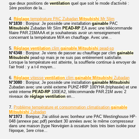
que deux positions de
ventilation
quel que soit le mode d'activité :
1ère position de la...
4.
Réglage
température PAC Zubadan
Mitsubishi
Mr Slim
N°1830
: Bonjour. Je possède une installation
gainable
PAC
Mitsubishi
Zubadan Mr Slim
PEAD-RP
.EA avec une télécommande
filaire PAR.21MAAA et je souhaiterais avoir un renseignement
concernant la température M/A en chauffage. Avec une...
5.
Réglage
ventilation
clim
gainable
Mitsubishi
pead-sp
N°4348
: Bonjour. Je viens de passer au chauffage par clim
gainable
Mitsubishi
pead-sp mais je ne suis pas entièrement satisfaite.
Lorsque la température est atteinte, la soufflerie continue à envoyer de
l'air froid : y a t-il moyen...
6.
Réglage
vitesse
ventilation
clim
gainable
Mitsubishi
Zubadan
N°3080
: Bonjour, Je possède une installation
gainable
Mitsubishi
Zubadan avec une unité externe PUHZ-HRP 100YHA (triphasée) et une
unité interne
PEAD-RP
100EA2, télécommande PAR.21M avec 2
niveaux de
réglage
ventilation
en...
7.
Problème température et consommation climatisation
gainable
Mitsubishi
Zubadan
N°1973
: Bonjour, J'ai utilisé avec bonheur une PAC Westinghouse HP-
048 (annexe pac.pdf) pendant 30 années avec le même compresseur
dans une maison (type Norvégien à ossature bois très bien isolée pour
l'époque, 1ere crise...