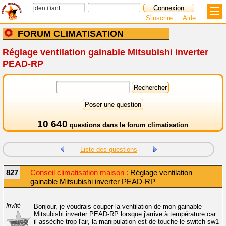
S'inscrire
Aide
FORUM CLIMATISATION
Réglage ventilation gainable Mitsubishi inverter
PEAD-RP
10 640
questions dans le
forum climatisation
Liste des questions
827
Conseil climatisation maison :
Réglage ventilation
gainable Mitsubishi inverter PEAD-RP
Invité
Bonjour, je voudrais couper la ventilation de mon gainable
Mitsubishi inverter PEAD-RP lorsque j'arrive à température car
il assèche trop l'air, la manipulation est de touche le switch sw1