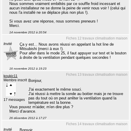
Nous sommes vraiment embêtés par ce souffle froid incessant et
aucun installateur ne se donne la peine de venir nous voir ! (celui qui
nous l'a installé ne se déplace plus non plus !).
Si vous avez une réponse, nous sommes preneurs !
Merci.
14 novembre 2012 à 20:54
Fiches 12 travaux climatisation maison
Invité
Ça y est... Nous avons réussi en appelant la hot line de
Mitsubishi (merci à eux !).
Pour aller dans le mode 25, il faut appuyer sur test et le bouton
à droite de la ventilation pendant quelques secondes !
16 novembre 2012 à 19:23
Fiches 13 travaux climatisation maison
koukic11
Membre inscrit
Bonjour,
J'ai exactement le même souci.
J'ai réussi à mettre la sonde au boitier mais je ne trouve
pas du tout où on peut arrêter la ventilation quand la
17 messages
température est la bonne.
Vous pouvez m'aider, m'en dire plus ?
Merci d’avance.
26 décembre 2012 à 17:27
Fiches 14 travaux climatisation maison
Invité
Bonsoir,