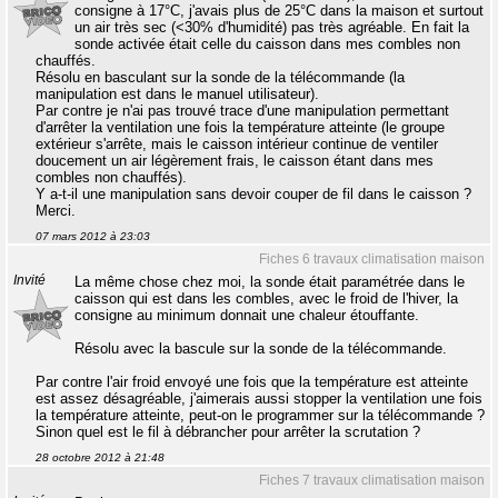
consigne à 17°C, j'avais plus de 25°C dans la maison et surtout
un air très sec (<30% d'humidité) pas très agréable. En fait la
sonde activée était celle du caisson dans mes combles non
chauffés.
Résolu en basculant sur la sonde de la télécommande (la
manipulation est dans le manuel utilisateur).
Par contre je n'ai pas trouvé trace d'une manipulation permettant
d'arrêter la ventilation une fois la température atteinte (le groupe
extérieur s'arrête, mais le caisson intérieur continue de ventiler
doucement un air légèrement frais, le caisson étant dans mes
combles non chauffés).
Y a-t-il une manipulation sans devoir couper de fil dans le caisson ?
Merci.
07 mars 2012 à 23:03
Fiches 6 travaux climatisation maison
Invité
La même chose chez moi, la sonde était paramétrée dans le
caisson qui est dans les combles, avec le froid de l'hiver, la
consigne au minimum donnait une chaleur étouffante.
Résolu avec la bascule sur la sonde de la télécommande.
Par contre l'air froid envoyé une fois que la température est atteinte
est assez désagréable, j'aimerais aussi stopper la ventilation une fois
la température atteinte, peut-on le programmer sur la télécommande ?
Sinon quel est le fil à débrancher pour arrêter la scrutation ?
28 octobre 2012 à 21:48
Fiches 7 travaux climatisation maison