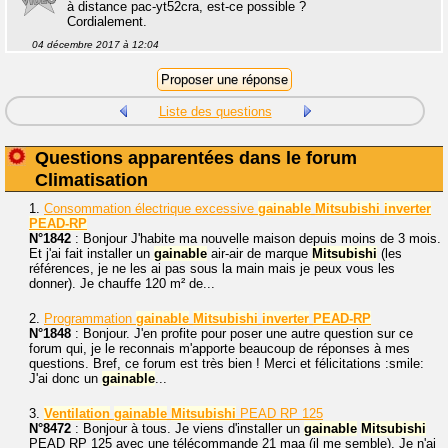
à distance pac-yt52cra, est-ce possible ?
Cordialement.
04 décembre 2017 à 12:04
Liste des questions
Questions apparentées dans le forum
Climatisation
1.
Consommation électrique excessive
gainable
Mitsubishi
inverter
PEAD-RP
N°1842
: Bonjour J'habite ma nouvelle maison depuis moins de 3 mois.
Et j'ai fait installer un
gainable
air-air de marque
Mitsubishi
(les
références, je ne les ai pas sous la main mais je peux vous les
donner). Je chauffe 120 m² de...
2.
Programmation
gainable
Mitsubishi
inverter
PEAD-RP
N°1848
: Bonjour. J'en profite pour poser une autre question sur ce
forum qui, je le reconnais m'apporte beaucoup de réponses à mes
questions. Bref, ce forum est très bien ! Merci et félicitations :smile:
J'ai donc un
gainable
...
3.
Ventilation
gainable
Mitsubishi
PEAD RP 125
N°8472
: Bonjour à tous. Je viens d'installer un
gainable
Mitsubishi
PEAD RP 125 avec une télécommande 21 maa (il me semble). Je n'ai