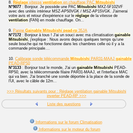
8.
Réglage
vitesse
ventilation
en chauffage PAC
Mitsubishi
N°9077
: Bonjour. Je possède une PAC
Mitsubishi
MXZ-5F102VF
avec des unités intérieur MSZ-AP50VGK / MSZ-AP15VGK. J'aimerai
votre avis et retour d'expérience sur le
réglage
de la vitesse de
ventilation
(FAN) en mode chauffage. On...
9.
Panne
Gainable
Mitsubishi
pead-rp
35JA
N°7172
: Bonjour à tous ! J'ai un souci avec ma climatisation
gainable
Mitsubishi
, j'explique : Nous avons depuis quelques temps qu’une
seule bouche qui ne fonctionne dans les chambres celle où il y a la
commande principale....
10.
Calibrage sonde télécommande
Mitsubishi
PAR31-MAAJ
gainable
PEAD-RP50
N°3133
: Bonjour tout le monde, J'ai un
gainable
Mitsubishi
PEAD-
RP50, avec la télécommande filaire PAR31-MAAJ, et l'interface MAC
qui va bien. J'ai branché une sonde déportée à la place de la sonde de
l'UI, avec le câble de 12m...
>>> Résultats suivants pour : Réglage ventilation gainable Mitsubishi
inverter PEAD-RP >>>
Liste des questions
Informations sur le forum Climatisation
Informations sur le moteur du forum