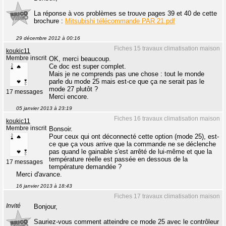
La réponse à vos problèmes se trouve pages 39 et 40 de cette
brochure :
Mitsubishi télécommande PAR 21.pdf
29 décembre 2012 à 00:16
Fiches 15 travaux climatisation maison
koukic11
Membre inscrit
OK, merci beaucoup.
Ce doc est super complet.
Mais je ne comprends pas une chose : tout le monde
parle du mode 25 mais est-ce que ça ne serait pas le
mode 27 plutôt ?
17 messages
Merci encore.
05 janvier 2013 à 23:19
Fiches 16 travaux climatisation maison
koukic11
Membre inscrit
Bonsoir.
Pour ceux qui ont déconnecté cette option (mode 25), est-
ce que ça vous arrive que la commande ne se déclenche
pas quand le gainable s'est arrêté de lui-même et que la
température réelle est passée en dessous de la
17 messages
température demandée ?
Merci d'avance.
16 janvier 2013 à 18:43
Fiches 17 travaux climatisation maison
Invité
Bonjour,
Sauriez-vous comment atteindre ce mode 25 avec le contrôleur