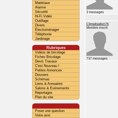
Matériaux
Alarme
Sécurité
3 messages
Hi-Fi Vidéo
Outillage
Climatisation76
Divers
Membre inscrit
Électroménager
Téléphonie
Jardinage
Rubriques
Vidéos de bricolage
Fiches Bricolage
737 messages
Devis Travaux
C'est Nouveau !
Petites Annonces
Dossiers
Schémas
Liens & Annuaires
Salons & Evènements
Reportages
Plan du site
Poser une question
Votre avis