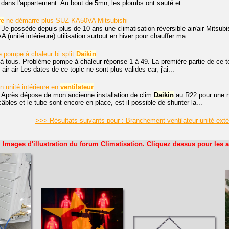
d dans l'appartement. Au bout de 5mn, les plombs ont sauté et...
re
ne démarre plus SUZ-KA50VA Mitsubishi
 Je possède depuis plus de 10 ans une climatisation réversible air/air Mits
(unité intérieure) utilisation surtout en hiver pour chauffer ma...
 pompe à chaleur bi split
Daikin
à tous. Problème pompe à chaleur réponse 1 à 49. La première partie de ce to
air air Les dates de ce topic ne sont plus valides car, j'ai...
n unité intérieure en
ventilateur
. Après dépose de mon ancienne installation de clim
Daikin
au R22 pour une neu
câbles et le tube sont encore en place, est-il possible de shunter la...
>>> Résultats suivants pour : Branchement ventilateur unité ext
Images d'illustration du forum Climatisation. Cliquez dessus pour les a