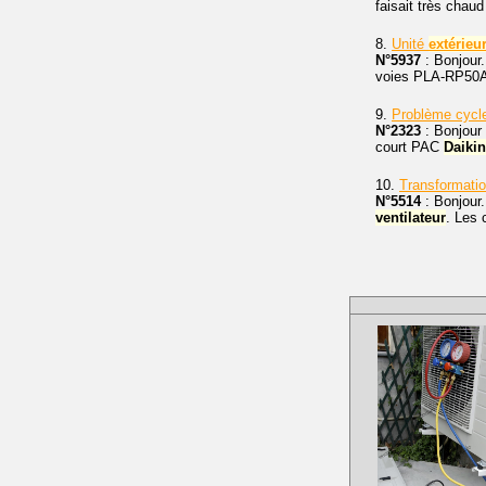
faisait très chau
8.
Unité
extérieu
N°5937
: Bonjour.
voies PLA-RP50AA 
9.
Problème cycle
N°2323
: Bonjour 
court PAC
Daikin
10.
Transformatio
N°5514
: Bonjour
ventilateur
. Les 