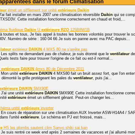
apparentées dans le forum Climatisation
teur
émet un sifflement sur unité
extérieure
Daikin
'ai fait installer en mars 2007 une climatisation réversible
Daikin
qui se comp
SD3V. Cette installation fonctionne correctement en chaud et froid,...
éma fluidique
Daikin
U
extérieure
RZQ
125B8W1B
à toutes et tous, Je fais appel à toutes les bonnes volontés pour trouver le 
V. Numéro de série : 160 04 66 Je suis en panne avec ma PAC depuis...
ilateur
extérieur
DAIKIN
4 MXS 80 ne s'arrête pas
 Les splits ne demandant pas de chaleur, je suis étonné que le
ventilateur
de 
ls tests faire pour trouver l'origine de ce fait ou est-il normal...
é
extérieure
DAIKIN
4mxs 80 de Décembre 2011
, Mon unité
extérieure
DAIKIN
4 MXS80 fait un bruit assez fort, que l'on ent
i démonté la grille protégeant les pales du
ventilateur
, puis j'ai...
extérieure
DAIKIN
5MX90E
 J'ai une unité
extérieure
DAIKIN
5MX90E Cette installation fonctionne correc
unité
extérieure
émet un sifflement gênant. Peut-on changer les...
schéma unité
extérieure
inverter
 En cours de réparation sur une climatisation AUX Inverter ASW-H14A4 / SAR1DI
dans l'unité
extérieure
. Le schéma en PJ est froissé, mais...
re
HS les plombs sautent clim Sanyo shiki sai kan
 Je suis rentré ce week end après 2 semaines de vacances et j'ai allumé mon 