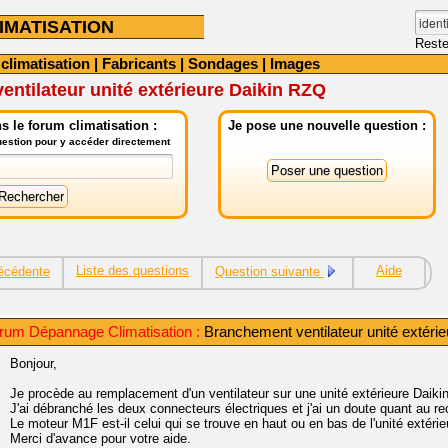
IMATISATION
Reste
 climatisation
|
Fabricants
|
Sondages
|
Images
ntilateur unité extérieure Daikin RZQ
 le forum climatisation :
Je pose une nouvelle question :
question pour y accéder directement
Liste des questions
Aide
écédente
Question suivante
rum Dépannage Climatisation :
Branchement ventilateur unité extéri
Bonjour,
Je procède au remplacement d'un ventilateur sur une unité extérieure Daik
J'ai débranché les deux connecteurs électriques et j'ai un doute quant au re
Le moteur M1F est-il celui qui se trouve en haut ou en bas de l'unité extérie
Merci d'avance pour votre aide.