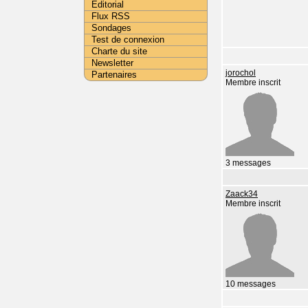
Editorial
Flux RSS
Sondages
Test de connexion
Charte du site
Newsletter
jorochol
Partenaires
Membre inscrit
3 messages
Zaack34
Membre inscrit
10 messages