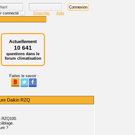
r connecté
S'inscrire
Aide
Actuellement
10 641
questions dans le
forum climatisation
Faites le savoir :
eure Daikin RZQ
in RZQ100.
câblage.
ure ?