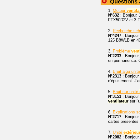
Questions 
1.
Moteur
ventila
N°632
: Bonjour, J
FTX50D2V et 3 FTX
2.
Recherche sch
N°4247
: Bonjour 
125 B8W1B en 400
3.
Problème
vent
N°2233
: Bonjour,
en permanence. Que
4.
Bruit aigu unit
N°2313
: Bonjour
d'épuisement. J'a
5.
Bruit sur unité
N°3151
: Bonjour.
ventilateur
sur l'
6.
Explications 
N°2717
: Bonjour.
cartes présentes 
7.
Unité
extérieu
N°2082
: Bonjour,