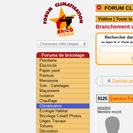
FORUM CL
Vidéos
|
Toute la
Branchement ve
Rechercher dans
ou taper le n° d'une 
Choisissez votre langue
Forums de bricolage
Plomberie
Électricité
Papier peint
Peinture
Menuiserie
Question pr
Sols . Carrelages
Maçonnerie
Isolation
9125
Question Fo
Chauffage
Climatisation
jorochol
Écologie Habitat
Membre inscrit
Bricolage Créatif Photos
Litiges Travaux
Toitures
Décoration