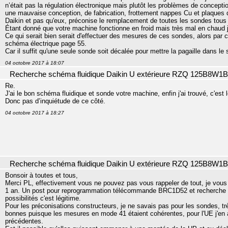
n’était pas la régulation électronique mais plutôt les problèmes de conceptio
une mauvaise conception, de fabrication, frottement nappes Cu et plaques d
Daikin et pas qu'eux, préconise le remplacement de toutes les sondes tous 
Étant donné que votre machine fonctionne en froid mais très mal en chaud j
Ce qui serait bien serait d'effectuer des mesures de ces sondes, alors par co
schéma électrique page 55.
Car il suffit qu'une seule sonde soit décalée pour mettre la pagaille dans le
04 octobre 2017 à 18:07
Recherche schéma fluidique Daikin U extérieure RZQ 125B8W1B
Re.
J'ai le bon schéma fluidique et sonde votre machine, enfin j'ai trouvé, c'es
Donc pas d’inquiétude de ce côté.
04 octobre 2017 à 18:27
Recherche schéma fluidique Daikin U extérieure RZQ 125B8W1B
Bonsoir à toutes et tous,
Merci PL, effectivement vous ne pouvez pas vous rappeler de tout, je vous
1 an. Un post pour reprogrammation télécommande BRC1D52 et recherche
possibilités c'est légitime.
Pour les préconisations constructeurs, je ne savais pas pour les sondes, trè
bonnes puisque les mesures en mode 41 étaient cohérentes, pour l'UE j'en a
précédentes.