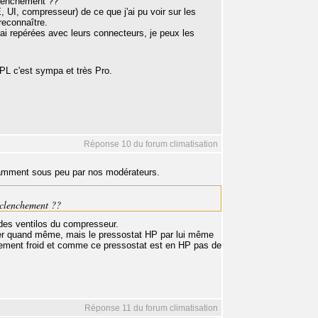
clenchement ??
, UI, compresseur) de ce que j'ai pu voir sur les
reconnaître.
ai repérées avec leurs connecteurs, je peux les
 PL c'est sympa et très Pro.
Réponse 10 du forum climatisation
samment sous peu par nos modérateurs.
éclenchement ??
 des ventilos du compresseur.
trôler quand même, mais le pressostat HP par lui même
nement froid et comme ce pressostat est en HP pas de
Réponse 11 du forum climatisation