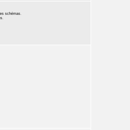
s les schémas.
us.