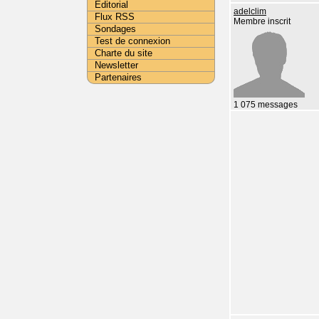
Editorial
adelclim
Flux RSS
Membre inscrit
Sondages
Test de connexion
Charte du site
Newsletter
Partenaires
1 075 messages