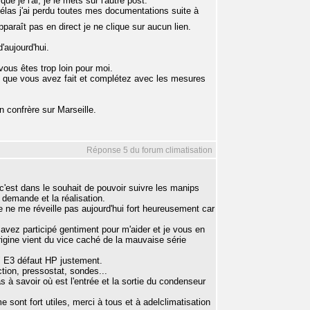
e je l'ai, je le mets sur l'autre post.
hélas j'ai perdu toutes mes documentations suite à
pparaît pas en direct je ne clique sur aucun lien.
'aujourd'hui.
vous êtes trop loin pour moi.
au que vous avez fait et complétez avec les mesures
 confrère sur Marseille.
Réponse 5 du forum climatisation
est dans le souhait de pouvoir suivre les manips
 demande et la réalisation.
 ne me réveille pas aujourd'hui fort heureusement car
vez participé gentiment pour m'aider et je vous en
origine vient du vice caché de la mauvaise série
t" E3 défaut HP justement.
ction, pressostat, sondes...
 à savoir où est l'entrée et la sortie du condenseur
 sont fort utiles, merci à tous et à adelclimatisation