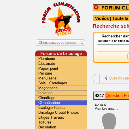
FORUM CL
Vidéos
|
Toute la
Recherche sch
Rechercher dans
ou taper le n° d'une 
Choisissez votre langue
Forums de bricolage
Plomberie
Électricité
Papier peint
Peinture
Menuiserie
Question pr
Sols . Carrelages
Maçonnerie
Isolation
4247
Question For
Chauffage
Climatisation
Ephant
Écologie Habitat
Membre inscrit
Bricolage Créatif Photos
Litiges Travaux
Toitures
Décoration