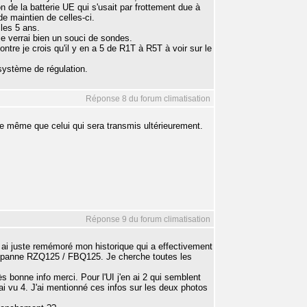
n de la batterie UE qui s'usait par frottement due à
e maintien de celles-ci.
les 5 ans.
e verrai bien un souci de sondes.
ntre je crois qu'il y en a 5 de R1T à R5T à voir sur le
 système de régulation.
Réponse 8 du forum climatisation
t le même que celui qui sera transmis ultérieurement.
Réponse 9 du forum climatisation
 ai juste remémoré mon historique qui a effectivement
 panne RZQ125 / FBQ125. Je cherche toutes les
s bonne info merci. Pour l'UI j'en ai 2 qui semblent
i vu 4. J'ai mentionné ces infos sur les deux photos