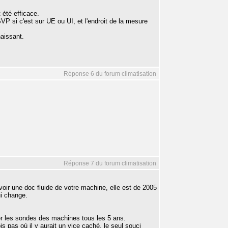
 été efficace.
VP si c'est sur UE ou UI, et l'endroit de la mesure
aissant.
Réponse 6 du forum climatisation
Réponse 7 du forum climatisation
ir une doc fluide de votre machine, elle est de 2005
i change.
nger les sondes des machines tous les 5 ans.
s pas où il y aurait un vice caché, le seul souci