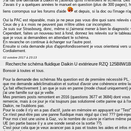
J'ai fait une demande à Daikin et j'attends qu'ils m'envoient le schéma. Dès qu
J'avais il y a quelques années le manuel en question (plus de 300 pages), 
liens corrompus sur les forums d'aide
et depuis, si la doc ou l'image n'a
Oui la PAC est réparable, mais je ne peux pas vous dire quoi sans relevés d
Ceux de y à x mois ne peuvent pas m'être utiles car incomplets.
Je suis sur Strasbourg, donc, même si j'aimerai mener à bien le diagnostic 
Cependant, faites un nouveau test à fond, donnez les relevés sur le table
que je vous ai demandées en attendant le schéma.
En revanche on continue à échanger sur l'autre post.
Ensuite si cela demande plus d'approfondissement je vous orienterai vers un
Cordialement.
02 octobre 2017 à 23:13
Recherche schéma fluidique Daikin U extérieure RZQ 125B8W1B
Bonsoir à toutes et tous.
Pour la demande des schémas Ma question est de première nécessité PL, c'
que me demande adelclimatisation et surtout d'avoir une cohérence entre la
Ça fait effectivement 1 an que je suis en panne (mode chaud uniquement) je
j'ai une famille sur qui je veille.
Mes premiers posts remontent en 2016 (questions 3677 et 3684) dont vous a
remercie, mais à ce jour je n'ai toujours pas solutionné cette panne qui à l'
Daikin, ne l'oublions pas.
Pour le code il n'y en a pas d'actif, juste en mémoire en appuyant sur "Tes
Ce n'est peut-être pas une panne fluidique mais régul qui c'est ??? (pré-inje
Pour moi c'est une usine à Gaz, vu le nombre de cuivre je n'arrive même pas
UE (en partie basse il y a une sonde serait-ce la sortie ??).
C'est pour cela que je veux avancer pas à pas et toutes les aides et infos me