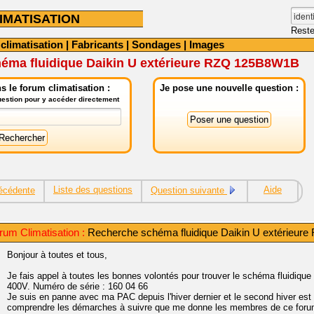
IMATISATION
Reste
 climatisation
|
Fabricants
|
Sondages
|
Images
éma fluidique Daikin U extérieure RZQ 125B8W1B
 le forum climatisation :
Je pose une nouvelle question :
question pour y accéder directement
Liste des questions
Aide
écédente
Question suivante
um Climatisation :
Recherche schéma fluidique Daikin U extérieu
Bonjour à toutes et tous,
Je fais appel à toutes les bonnes volontés pour trouver le schéma fluidi
400V. Numéro de série : 160 04 66
Je suis en panne avec ma PAC depuis l'hiver dernier et le second hiver est b
comprendre les démarches à suivre que me donne les membres de ce forum 