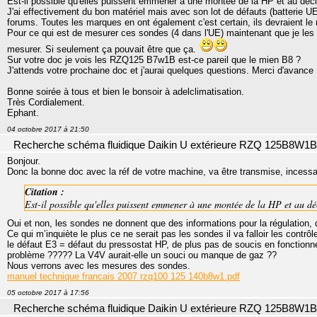
Est-il possible qu'elles puissent emmener à une montée de la HP et au dé
J'ai effectivement du bon matériel mais avec son lot de défauts (batterie UE
forums. Toutes les marques en ont également c'est certain, ils devraient le 
Pour ce qui est de mesurer ces sondes (4 dans l'UE) maintenant que je les 
mesurer. Si seulement ça pouvait être que ça.
Sur votre doc je vois les RZQ125 B7w1B est-ce pareil que le mien B8 ?
J'attends votre prochaine doc et j'aurai quelques questions. Merci d'avance
Bonne soirée à tous et bien le bonsoir à adelclimatisation.
Très Cordialement.
Ephant.
04 octobre 2017 à 21:50
Recherche schéma fluidique Daikin U extérieure RZQ 125B8W1B
Bonjour.
Donc la bonne doc avec la réf de votre machine, va être transmise, inces
Citation :
Est-il possible qu'elles puissent emmener à une montée de la HP et au d
Oui et non, les sondes ne donnent que des informations pour la régulation,
Ce qui m’inquiète le plus ce ne serait pas les sondes il va falloir les con
le défaut E3 = défaut du pressostat HP, de plus pas de soucis en fonction
problème ????? La V4V aurait-elle un souci ou manque de gaz ??
Nous verrons avec les mesures des sondes.
manuel technique francais 2007 rzq100 125 140b8w1.pdf
05 octobre 2017 à 17:56
Recherche schéma fluidique Daikin U extérieure RZQ 125B8W1B