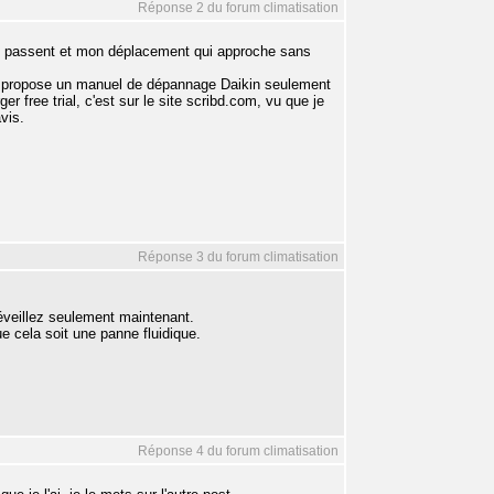
Réponse 2 du forum climatisation
qui passent et mon déplacement qui approche sans
ui propose un manuel de dépannage Daikin seulement
er free trial, c'est sur le site scribd.com, vu que je
vis.
Réponse 3 du forum climatisation
veillez seulement maintenant.
e cela soit une panne fluidique.
Réponse 4 du forum climatisation