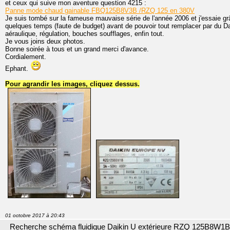
et ceux qui suive mon aventure question 4215 :
Panne mode chaud gainable FBQ125B8V3B /RZQ 125 en 380V
Je suis tombé sur la fameuse mauvaise série de l'année 2006 et j'essaie gr
quelques temps (faute de budget) avant de pouvoir tout remplacer par du Daik
aéraulique, régulation, bouches soufflages, enfin tout.
Je vous joins deux photos.
Bonne soirée à tous et un grand merci d'avance.
Cordialement.
Ephant.
Pour agrandir les images, cliquez dessus.
01 octobre 2017 à 20:43
Recherche schéma fluidique Daikin U extérieure RZQ 125B8W1B