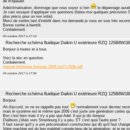
de m'épauler.
Adelclimatisation, dommage que vous soyez si loin
le dépannage aurait
Je vais essayer d’appliquer vos questions (faites-moi quelques précisions S
plus précis pour un non initié).
Merci de mettre tant d’intérêt dans ma demande je vous en suis très reconn
Bonne soirée à bientôt.
Cordialement.
03 octobre 2017 à 17:14
Recherche schéma fluidique Daikin U extérieure RZQ 125B8W1B
Bonjour à toutes et à tous.
Voici la doc en question.
Cordialement.
manuel technique francais 2005 rzq71 250b.pdf
04 octobre 2017 à 17:56
Recherche schéma fluidique Daikin U extérieure RZQ 125B8W1B
Bonjour.
Ah d'accord, on ne se rappelle pas tout
normalement vous devriez recevo
mais le système est le même que 2006 c'est juste une génération cartes qu
Bon c'est bien mais il n'y a pas que Adel. A qui je dis bonjour.
D'ailleurs j’étais vers Strasbourg il y a peu. ET c'est quoi l'autre post ?
Il faut savoir qu'il y a une préconisation constructeur qui dit qu'il faut cha
Votre machine est du bon matériel compte-tenu de la génération, et je ne voi