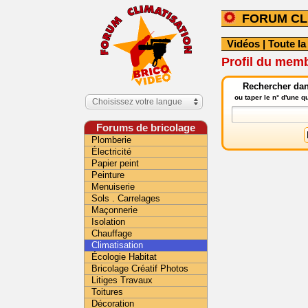
FORUM CL
Vidéos
|
Toute la
Profil du me
Rechercher dans
ou taper le n° d'une 
Choisissez votre langue
Forums de bricolage
Plomberie
Électricité
Papier peint
Peinture
Menuiserie
Sols . Carrelages
Maçonnerie
Isolation
Chauffage
Climatisation
Écologie Habitat
Bricolage Créatif Photos
Litiges Travaux
Toitures
Décoration