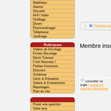
Matériaux
Alarme
Sécurité
Hi-Fi Vidéo
Outillage
Divers
Première qu
Électroménager
Téléphonie
Jardinage
Rubriques
Membre insc
Vidéos de bricolage
Fiches Bricolage
Devis Travaux
C'est Nouveau !
Petites Annonces
Dossiers
Schémas
Liens & Annuaires
consulter ce
Salons & Evènements
sujet
Connexion
Reportages
interface Mitsubishi
Plan du site
Poser une question
Votre avis