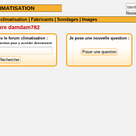
IMATISATION
Reste
 climatisation
|
Fabricants
|
Sondages
|
Images
mbre damdam782
 le forum climatisation :
Je pose une nouvelle question :
question pour y accéder directement