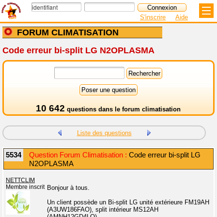
S'inscrire
Aide
FORUM CLIMATISATION
Code erreur bi-split LG N2OPLASMA
10 642
questions dans le
forum climatisation
Liste des questions
5534
Question Forum Climatisation :
Code erreur bi-split LG
N2OPLASMA
NETTCLIM
Membre inscrit
Bonjour à tous.
Un client possède un Bi-split LG unité extérieure FM19AH
(A3UW186FAO), split intérieur MS12AH
(AMNH12GD4LO).