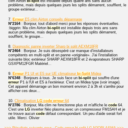
clim Airton
bi-split
est installée depuis quatre ans sans aucun
problème, mais depuis quelques jours les splits démarrent, soufflent, le
groupe extérieur...
7.
Erreur
E5 clim Airton conseils dépannage
N°2164
: Bonjour, tout d'abord merci pour les réponses éventuelles.
:biggrin: Ma clim Airton
bi-split
est installée depuis trois ans sans
aucun problème, mais depuis quelques jours les splits démarrent,
soufflent, le groupe...
8.
Diagnostic panne inverter Sharp bi split AEXM18FR
N°2464
: Bonjour. Je suis désespéré car manque d’installateurs
compétents en multi-split et en panne «originale». J'ai l'installation
suivante bloc extérieur SHARP AEXM18FR et 2 évaporateurs SHARP
GSXPM12FGR Matériel...
9.
Erreur
P1 UI et E5 sur UE climatiseur
bi-Split
Midea
N°6348
: Bonjours à tous. Je suis face un
bi-split
qui souffre d'une
erreur
P1 à l'UI et E5 à l'extérieur. C'est un Midea type (voir image).
Cet appareil démarrage un bon moment environ 2 à 3h et s'arrête pour
afficher ces deux...
10.
Climatisation
LG
code
erreur
64
N°2786
: Bonjour, Ma clim ne fonctionne plus et m'affiche le
code
64.
C'est une
LG
inverter Néo plasma avec un compresseur FM15AH et je
ne trouve aucun
code
défaut correspondant. Un peu d'aide serait fort
utile. Merci. Olivier
>>> Résultats suivants pour : Code erreur bi-split LG N2OPLASMA >>>