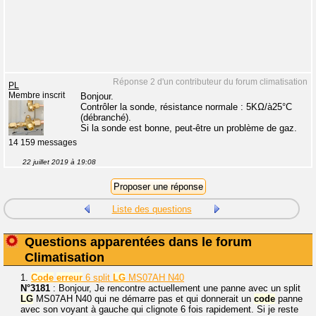
Réponse 2 d'un contributeur du forum climatisation
PL
Membre inscrit
Bonjour.
Contrôler la sonde, résistance normale : 5KΩ/à25°C
(débranché).
Si la sonde est bonne, peut-être un problème de gaz.
14 159 messages
22 juillet 2019 à 19:08
Liste des questions
Questions apparentées dans le forum
Climatisation
1.
Code
erreur
6 split
LG
MS07AH N40
N°3181
: Bonjour, Je rencontre actuellement une panne avec un split
LG
MS07AH N40 qui ne démarre pas et qui donnerait un
code
panne
avec son voyant à gauche qui clignote 6 fois rapidement. Si je reste