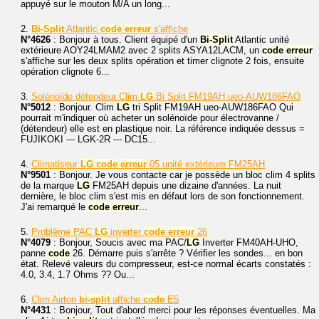
appuyé sur le mouton M/A un long...
2.
Bi-Split
Atlantic
code
erreur
s'affiche
N°4626
: Bonjour à tous. Client équipé d'un
Bi-Split
Atlantic unité
extérieure AOY24LMAM2 avec 2 splits ASYA12LACM, un
code
erreur
s'affiche sur les deux splits opération et timer clignote 2 fois, ensuite
opération clignote 6...
3.
Solénoïde détendeur Clim
LG
Bi Split FM19AH ueo-AUW186FAO
N°5012
: Bonjour. Clim
LG
tri Split FM19AH ueo-AUW186FAO Qui
pourrait m'indiquer où acheter un solénoïde pour électrovanne /
(détendeur) elle est en plastique noir. La référence indiquée dessus =
FUJIKOKI --- LGK-2R --- DC15...
4.
Climatiseur
LG
code
erreur
05 unité extérieure FM25AH
N°9501
: Bonjour. Je vous contacte car je possède un bloc clim 4 splits
de la marque
LG
FM25AH depuis une dizaine d'années. La nuit
dernière, le bloc clim s'est mis en défaut lors de son fonctionnement.
J'ai remarqué le
code
erreur
...
5.
Problème PAC
LG
inverter
code
erreur
26
N°4079
: Bonjour, Soucis avec ma PAC/
LG
Inverter FM40AH-UHO,
panne
code
26. Démarre puis s'arrête ? Vérifier les sondes... en bon
état. Relevé valeurs du compresseur, est-ce normal écarts constatés :
4.0, 3.4, 1.7 Ohms ?? Ou...
6.
Clim Airton
bi-split
affiche
code
E5
N°4431
: Bonjour, Tout d'abord merci pour les réponses éventuelles. Ma