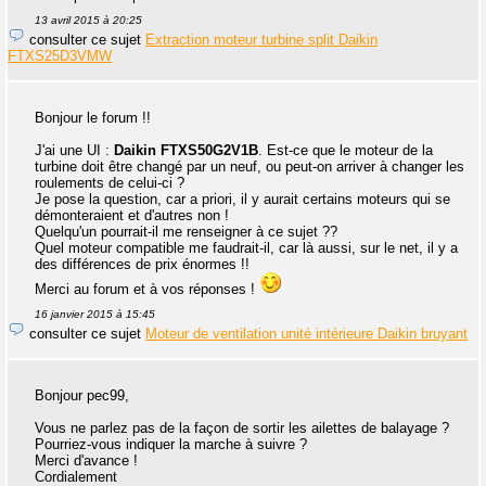
13 avril 2015 à 20:25
consulter ce sujet
Extraction moteur turbine split Daikin
FTXS25D3VMW
Bonjour le forum !!
J'ai une UI :
Daikin FTXS50G2V1B
. Est-ce que le moteur de la
turbine doit être changé par un neuf, ou peut-on arriver à changer les
roulements de celui-ci ?
Je pose la question, car a priori, il y aurait certains moteurs qui se
démonteraient et d'autres non !
Quelqu'un pourrait-il me renseigner à ce sujet ??
Quel moteur compatible me faudrait-il, car là aussi, sur le net, il y a
des différences de prix énormes !!
Merci au forum et à vos réponses !
16 janvier 2015 à 15:45
consulter ce sujet
Moteur de ventilation unité intérieure Daikin bruyant
Bonjour pec99,
Vous ne parlez pas de la façon de sortir les ailettes de balayage ?
Pourriez-vous indiquer la marche à suivre ?
Merci d'avance !
Cordialement