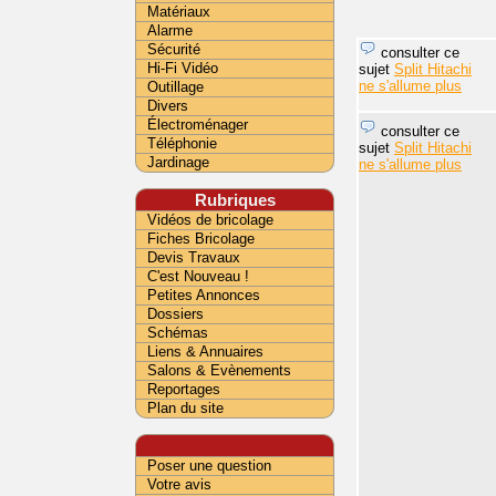
Matériaux
Alarme
Sécurité
consulter ce
Hi-Fi Vidéo
sujet
Split Hitachi
ne s'allume plus
Outillage
Divers
Électroménager
consulter ce
Téléphonie
sujet
Split Hitachi
Jardinage
ne s'allume plus
Rubriques
Vidéos de bricolage
Fiches Bricolage
Devis Travaux
C'est Nouveau !
Petites Annonces
Dossiers
Schémas
Liens & Annuaires
Salons & Evènements
Reportages
Plan du site
Poser une question
Votre avis