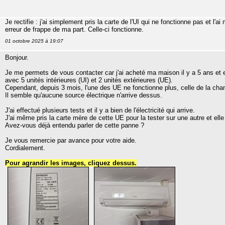
Je rectifie : j'ai simplement pris la carte de l'UI qui ne fonctionne pas et l'
erreur de frappe de ma part. Celle-ci fonctionne.
01 octobre 2025 à 19:07
Bonjour.
Je me permets de vous contacter car j'ai acheté ma maison il y a 5 ans et el
avec 5 unités intérieures (UI) et 2 unités extérieures (UE).
Cependant, depuis 3 mois, l'une des UE ne fonctionne plus, celle de la cham
Il semble qu'aucune source électrique n'arrive dessus.
J'ai effectué plusieurs tests et il y a bien de l'électricité qui arrive.
J'ai même pris la carte mère de cette UE pour la tester sur une autre et elle
Avez-vous déjà entendu parler de cette panne ?
Je vous remercie par avance pour votre aide.
Cordialement.
Pour agrandir les images, cliquez dessus.