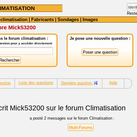
IMATISATION
Reste
 climatisation
|
Fabricants
|
Sondages
|
Images
bre Mick53200
 le forum climatisation :
Je pose une nouvelle question :
question pour y accéder directement
Liste des questions
Aide
estion
Dernière question
rit
Mick53200 sur le forum Climatisation
a posté 2 messages sur le forum Climatisation :
Multi-Forums