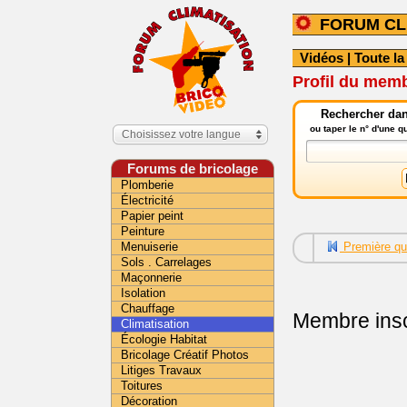
FORUM CL
Vidéos
|
Toute la
Profil du mem
Rechercher dans
ou taper le n° d'une 
Choisissez votre langue
Forums de bricolage
Plomberie
Électricité
Papier peint
Peinture
Menuiserie
Première qu
Sols . Carrelages
Maçonnerie
Isolation
Chauffage
Membre insc
Climatisation
Écologie Habitat
Bricolage Créatif Photos
Litiges Travaux
Toitures
Décoration