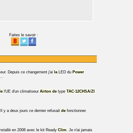
Faites le savoir :
ur. Depuis ce changement j'ai
la
LED du
Power
...
de
l'UE d'un climatiseur
Airton
de
type
TAC
-
12CHSA
/
ZI
l y a deux jours ce dernier refusait
de
fonctionner.
i installé en 2008 avec le kit Ready
Clim
. Je n'ai jamais