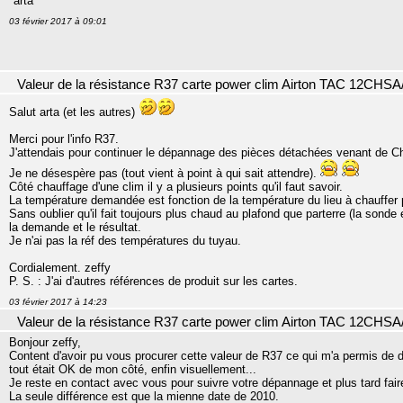
"arta"
03 février 2017 à 09:01
Valeur de la résistance R37 carte power clim Airton TAC 12CHSA
Salut arta (et les autres)
Merci pour l'info R37.
J'attendais pour continuer le dépannage des pièces détachées venant de Ch
Je ne désespère pas (tout vient à point à qui sait attendre).
Côté chauffage d'une clim il y a plusieurs points qu'il faut savoir.
La température demandée est fonction de la température du lieu à chauffer pa
Sans oublier qu'il fait toujours plus chaud au plafond que parterre (la sonde e
la demande et le résultat.
Je n'ai pas la réf des températures du tuyau.
Cordialement. zeffy
P. S. : J'ai d'autres références de produit sur les cartes.
03 février 2017 à 14:23
Valeur de la résistance R37 carte power clim Airton TAC 12CHSA
Bonjour zeffy,
Content d'avoir pu vous procurer cette valeur de R37 ce qui m'a permis de 
tout était OK de mon côté, enfin visuellement...
Je reste en contact avec vous pour suivre votre dépannage et plus tard fai
La seule différence est que la mienne date de 2010.