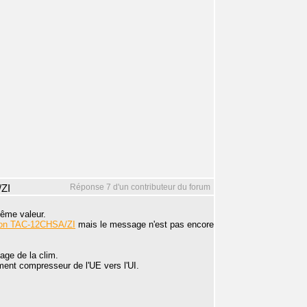
Réponse 7 d'un contributeur du forum
/ZI
même valeur.
ton TAC-12CHSA/ZI
mais le message n'est pas encore
ge de la clim.
ement compresseur de l'UE vers l'UI.