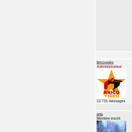
Bricovidéo
Administrateur
13 731 messages
arta
Membre inscrit