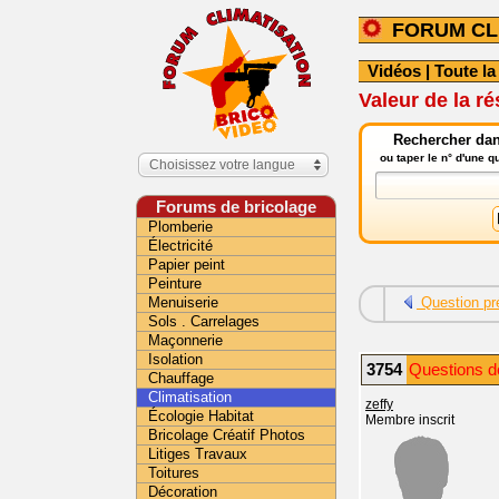
FORUM CL
Vidéos
|
Toute la
Valeur de la r
Rechercher dans
ou taper le n° d'une 
Choisissez votre langue
Forums de bricolage
Plomberie
Électricité
Papier peint
Peinture
Menuiserie
Question pr
Sols . Carrelages
Maçonnerie
Isolation
3754
Questions dé
Chauffage
Climatisation
zeffy
Écologie Habitat
Membre inscrit
Bricolage Créatif Photos
Litiges Travaux
Toitures
Décoration