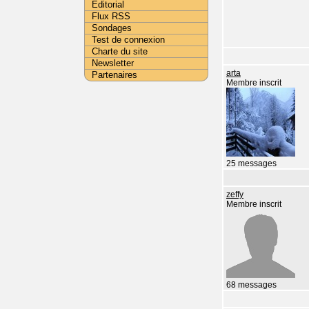
Editorial
Flux RSS
Sondages
Test de connexion
Charte du site
Newsletter
arta
Partenaires
Membre inscrit
25 messages
zeffy
Membre inscrit
68 messages