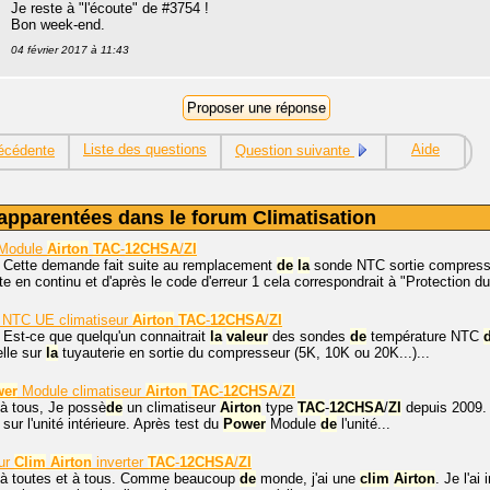
Je reste à "l'écoute" de #3754 !
Bon week-end.
04 février 2017 à 11:43
Liste des questions
Aide
écédente
Question suivante
apparentées dans le forum Climatisation
Module
Airton
TAC
-
12CHSA
/
ZI
, Cette demande fait suite au remplacement
de
la
sonde NTC sortie compresse
e en continu et d'après le code d'erreur 1 cela correspondrait à "Protection du
NTC UE climatiseur
Airton
TAC
-
12CHSA
/
ZI
 Est-ce que quelqu'un connaitrait
la
valeur
des sondes
de
température NTC
elle sur
la
tuyauterie en sortie du compresseur (5K, 10K ou 20K...)...
wer
Module climatiseur
Airton
TAC
-
12CHSA
/
ZI
 à tous, Je possè
de
un climatiseur
Airton
type
TAC
-
12CHSA
/
ZI
depuis 2009. I
sur l'unité intérieure. Après test du
Power
Module
de
l'unité...
sur
Clim
Airton
inverter
TAC
-
12CHSA
/
ZI
 à toutes et à tous. Comme beaucoup
de
monde, j'ai une
clim
Airton
. Je l'a