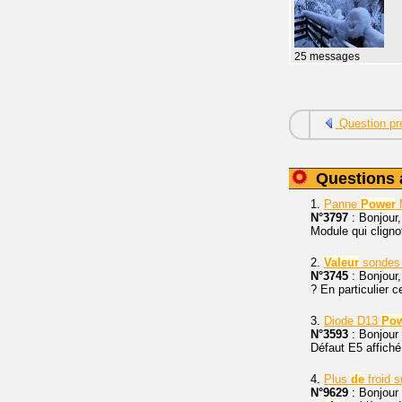
25 messages
Question pr
Questions 
1.
Panne
Power
N°3797
: Bonjour
Module qui clignot
2.
Valeur
sondes 
N°3745
: Bonjour,
? En particulier c
3.
Diode D13
Po
N°3593
: Bonjour
Défaut E5 affiché 
4.
Plus
de
froid 
N°9629
: Bonjour