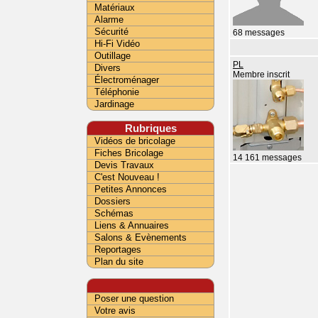
Matériaux
Alarme
Sécurité
68 messages
Hi-Fi Vidéo
Outillage
PL
Divers
Membre inscrit
Électroménager
Téléphonie
Jardinage
Rubriques
Vidéos de bricolage
Fiches Bricolage
14 161 messages
Devis Travaux
C'est Nouveau !
Petites Annonces
Dossiers
Schémas
Liens & Annuaires
Salons & Evènements
Reportages
Plan du site
Poser une question
Votre avis