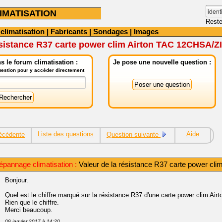
IMATISATION
Reste
 climatisation
|
Fabricants
|
Sondages
|
Images
ésistance R37 carte power clim Airton TAC 12CHSA/ZI
 le forum climatisation :
Je pose une nouvelle question :
question pour y accéder directement
Liste des questions
Aide
écédente
Question suivante
pannage climatisation :
Valeur de la résistance R37 carte power cl
Bonjour.
Quel est le chiffre marqué sur la résistance R37 d'une carte power clim A
Rien que le chiffre.
Merci beaucoup.
09 janvier 2017 à 14:20