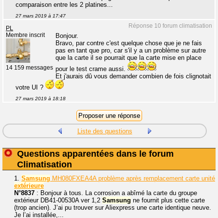
comparaison entre les 2 platines...
27 mars 2019 à 17:47
Réponse 10 forum climatisation
PL
Membre inscrit
Bonjour.
Bravo, par contre c'est quelque chose que je ne fais
pas en tant que pro, car s'il y a un problème sur autre
que la carte il se pourrait que la carte mise en place
14 159 messages
pour le test crame aussi.
Et j'aurais dû vous demander combien de fois clignotait
votre UI ?
27 mars 2019 à 18:18
Liste des questions
Questions apparentées dans le forum
Climatisation
1.
Samsung
MH080FXEA4A problème après remplacement carte unité
extérieure
N°8837
: Bonjour à tous. La corrosion a abîmé la carte du groupe
extérieur DB41-00530A ver 1,2
Samsung
ne fournit plus cette carte
(trop ancien). J’ai pu trouver sur Aliexpress une carte identique neuve.
Je l’ai installée,...