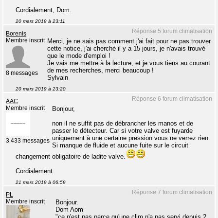
Cordialement, Dom.
20 mars 2019 à 23:11
Réponse 5 forum climatisation
Borenis
Membre inscrit
Merci, je ne sais pas comment j'ai fait pour ne pas trouver
cette notice, j'ai cherché il y a 15 jours, je n'avais trouvé
que le mode d'emploi !
Je vais me mettre à la lecture, et je vous tiens au courant
de mes recherches, merci beaucoup !
8 messages
Sylvain
20 mars 2019 à 23:20
Réponse 6 forum climatisation
AAC
Membre inscrit
Bonjour,
non il ne suffit pas de débrancher les manos et de
passer le détecteur. Car si votre valve est fuyarde
uniquement à une certaine pression vous ne verrez rien.
3 433 messages
Si manque de fluide et aucune fuite sur le circuit
changement obligatoire de ladite valve.
Cordialement.
21 mars 2019 à 06:59
Réponse 7 forum climatisation
PL
Membre inscrit
Bonjour.
Dom Aom
"ce n'est pas parce qu'une clim n'a pas servi depuis 2