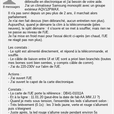
débrouille en électronique et j'ai besoin de votre aide.
J'ai un climatiseur Samsung monosplit avec un groupe
8 messages
extérieur AQV12PWAX.
Il n'a pas servi depuis un peu plus de 2 ans, il marchait alors
parfaitement.
Je n'ai rien fait dessus (rien débranché, aucun entretien non plus).
Aujourd'hui, quand je démarre la clim à la télécommande (piles
neuves), le split démarre : il s'ouvre et se met à souffler, mais rien ne
se passe au niveau de l'UE.
Je l'ai mise en froid maxi pour l'essai décrit ci-après (en chaud, l'UE
ne réagit pas non plus).
Les constats :
- Le split est alimenté directement, et répond à la télécommande, et
souffle.
- Le câble de liaison entre UI et UE sont a priori bien branchés (toutes
mes bornes sont bien serrées, y compris câble de comm).
- J'ai du 220-230V sur l'alim de l'UE.
Actions :
- J'ai ouvert l'UE
- J'ai ouvert le capot de la carte électronique.
Constats :
- La carte de l'UE porte la référence : DB41-01011A
- Et à la ligne : 11.01.20 (peut-être la date de fab AA.MM.JJ ?)
- Quand je mets sous tension, l'ensemble les leds s'allument selon :
- Très brièvement (0.1s) : les 3 leds jaune, verte et rouge s'allument
puis s'éteignent
- Juste après, la led rouge s'allume seule pendant environ 5s