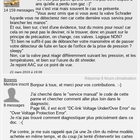
ans qu'elle a perdu son gaz :-)"
oui c'est vrai mais souvent le cas se présente.
14 159 messages
"Vous avez omis que si vous avez la valve Schrader
fuyarde vous ne détecterez rien car cette dernière vous servira pour
brancher les manos".
Et oui, bien sur, c'est d'une évidence, tout du moins pour nous! car
cela on ne peut pas le deviner, ni le trouver, donc en jouant sur le
principe de précaution, on change, ces valves. Logique NON?
"Et bien ne suffit-il pas de débrancher votre manomètre et de passer
votre détecteur de fuite en face de l'orifice de la prise de pression ?
sleepy"
Non, car la valve peut réagir différemment suivant les pression, et les
températures, et bien sur l'usure du dit shreider.
Je rejoint AAC sur ce point de vue.
21 mars 2019 à 19:06
Réponse 8 forum climatisation
Borenis
Membre inscrit
Bonjour à tous, et merci pour vos contributions. :-)
J'ai cherché dans le "service manual" le code de cette
panne et chercher comment aller plus loin dans le
diagnostic.
8 messages
Page 66, il est écrit "DC-link Voltage Under/Over Error" ou
"Over Voltage Protection Error".
Je n'ai pas trouvé comment diagnostiquer plus précisément dans ce
doc. :-(
Par contre, je me suis rappelé que j'ai une 2e clim du même modèle,
achetée en même temps, et du coup j'ai tenté d'intervertir les cartes