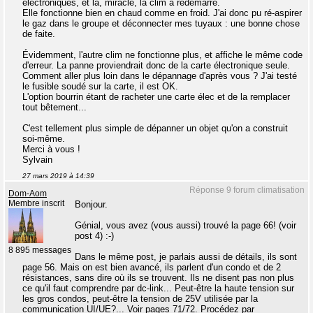
électroniques, et là, miracle, la clim a redémarré.
Elle fonctionne bien en chaud comme en froid. J'ai donc pu ré-aspirer
le gaz dans le groupe et déconnecter mes tuyaux : une bonne chose
de faite.
Évidemment, l'autre clim ne fonctionne plus, et affiche le même code
d'erreur. La panne proviendrait donc de la carte électronique seule.
Comment aller plus loin dans le dépannage d'après vous ? J'ai testé
le fusible soudé sur la carte, il est OK.
L'option bourrin étant de racheter une carte élec et de la remplacer
tout bêtement...
C'est tellement plus simple de dépanner un objet qu'on a construit
soi-même.
Merci à vous !
Sylvain
27 mars 2019 à 14:39
Réponse 9 forum climatisation
Dom-Aom
Membre inscrit
Bonjour.
Génial, vous avez (vous aussi) trouvé la page 66! (voir
post 4) :-)
8 895 messages
Dans le même post, je parlais aussi de détails, ils sont
page 56. Mais on est bien avancé, ils parlent d'un condo et de 2
résistances, sans dire où ils se trouvent. Ils ne disent pas non plus
ce qu'il faut comprendre par dc-link... Peut-être la haute tension sur
les gros condos, peut-être la tension de 25V utilisée par la
communication UI/UE?... Voir pages 71/72. Procédez par