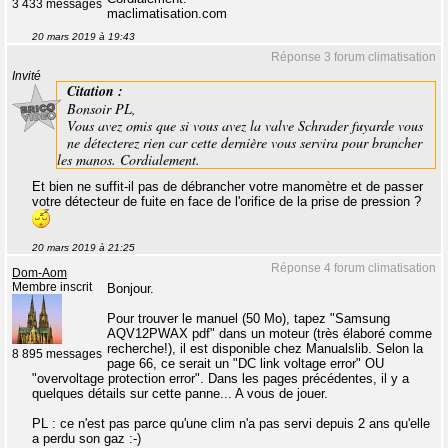
3 433 messages
maclimatisation.com
20 mars 2019 à 19:43
Réponse 3 forum climatisation
Invité
Citation :
Bonsoir PL,
Vous avez omis que si vous avez la valve Schrader fuyarde vous
ne détecterez rien car cette dernière vous servira pour brancher
les manos. Cordialement.
Et bien ne suffit-il pas de débrancher votre manomètre et de passer
votre détecteur de fuite en face de l'orifice de la prise de pression ?
20 mars 2019 à 21:25
Réponse 4 forum climatisation
Dom-Aom
Membre inscrit
Bonjour.
Pour trouver le manuel (50 Mo), tapez "Samsung
AQV12PWAX pdf" dans un moteur (très élaboré comme
recherche!), il est disponible chez Manualslib. Selon la
8 895 messages
page 66, ce serait un "DC link voltage error" OU
"overvoltage protection error". Dans les pages précédentes, il y a
quelques détails sur cette panne... A vous de jouer.
PL : ce n'est pas parce qu'une clim n'a pas servi depuis 2 ans qu'elle
a perdu son gaz :-)