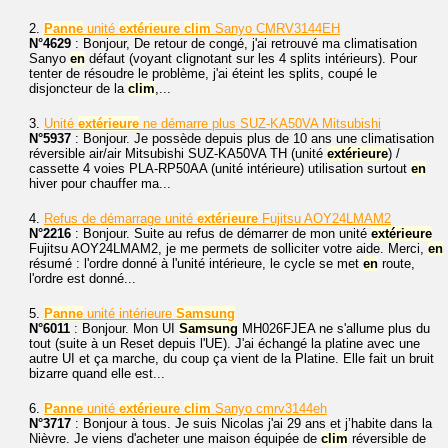
2.
Panne
unité
extérieure
clim
Sanyo CMRV3144EH
N°4629
: Bonjour, De retour de congé, j'ai retrouvé ma climatisation
Sanyo
en
défaut (voyant clignotant sur les 4 splits intérieurs). Pour
tenter de résoudre le problème, j'ai éteint les splits, coupé le
disjoncteur de la
clim
,...
3.
Unité
extérieure
ne démarre plus SUZ-KA50VA Mitsubishi
N°5937
: Bonjour. Je possède depuis plus de 10 ans une climatisation
réversible air/air Mitsubishi SUZ-KA50VA TH (unité
extérieure
) /
cassette 4 voies PLA-RP50AA (unité intérieure) utilisation surtout
en
hiver pour chauffer ma...
4.
Refus de démarrage unité
extérieure
Fujitsu AOY24LMAM2
N°2216
: Bonjour. Suite au refus de démarrer de mon unité
extérieure
Fujitsu AOY24LMAM2, je me permets de solliciter votre aide. Merci,
en
résumé : l'ordre donné à l'unité intérieure, le cycle se met
en
route,
l'ordre est donné...
5.
Panne
unité intérieure
Samsung
N°6011
: Bonjour. Mon UI
Samsung
MH026FJEA ne s'allume plus du
tout (suite à un Reset depuis l'UE). J'ai échangé la platine avec une
autre UI et ça marche, du coup ça vient de la Platine. Elle fait un bruit
bizarre quand elle est...
6.
Panne
unité
extérieure
clim
Sanyo cmrv3144eh
N°3717
: Bonjour à tous. Je suis Nicolas j'ai 29 ans et j’habite dans la
Nièvre. Je viens d'acheter une maison équipée de
clim
réversible de