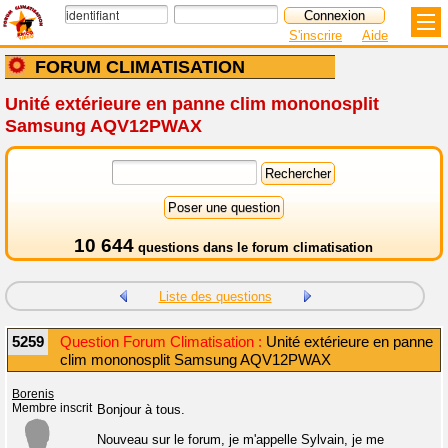
S'inscrire
Aide
FORUM CLIMATISATION
Unité extérieure en panne clim mononosplit
Samsung AQV12PWAX
10 644
questions dans le
forum climatisation
Liste des questions
5259
Question Forum Climatisation :
Unité extérieure en panne
clim mononosplit Samsung AQV12PWAX
Borenis
Membre inscrit
Bonjour à tous.
Nouveau sur le forum, je m'appelle Sylvain, je me