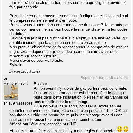
- Le vert s'allume alors au fixe, alors que le rouge clignote environ 2
fois par seconde.
Puis plus rien ne se passe : ça continue à clignoter, et ni le ventilo ni
le compresseur ne se mettent en route.
Pouvez-vous m'aider dans cette recherche de panne ? Je ne sais pas
par où commencer, je n'ai pas trouvé le manuel d'atelier, ni les codes
de défaut...
J'ajoute que je n'ai pas d'afficheur sur le split, juste une led verte, qui
semble indiquer que la situation convient bien au split :-/
Mon premier objectif est de faire fonctionner la pompe afin de aspirer
le gaz avant dépose, car je dois déplacer cette clim avant de la
remettre en service ensuite.
Merci d'avance pour votre aide.
Sylvain
20 mars 2019 à 13:53
Réponse 1 forum climatisation
PL
Membre inscrit
Bonjour.
A mon avis il n'y a plus de gaz ou très peu, donc fuite.
Dans ce cas la procédure est de récupérer le gaz qui
reste dans cette installation, bien fermer les vannes de
service, effectuer le démontage.
14 159 messages
Et la nouvelle installation, pousser à l'azote afin de
contrôler une éventuelle fuite, 28 b serait bien pendant 1 h, si OK un
bon tirage au vide une bonne heure puis remplissage avec du gaz
neuf au poids suivant les préconisations constructeur.
Affiché sur l’étiquette apposée sur l'UE.
Et oui c'est un métier complet, et il y a des règles à respecter