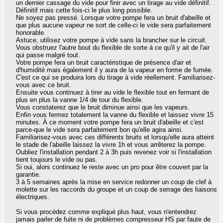
un dernier cassage du vide pour finir avec un tirage au vide définitif.
Définitif mais cette fois-ci le plus long possible.
Ne soyez pas pressé. Lorsque votre pompe fera un bruit d'abeille et
que plus aucune vapeur ne sort de celle-ci le vide sera parfaitement
honorable.
Astuce, utilisez votre pompe à vide sans la brancher sur le circuit.
Vous obstruez l'autre bout du flexible de sorte à ce qu'il y ait de l'air
qui passe malgré tout.
Votre pompe fera un bruit caractéristique de présence d'air et
d'humidité mais également il y aura de la vapeur en forme de fumée.
C'est ce qui se produira lors du tirage à vide réellement. Familiarisez-
vous avec ce bruit.
Ensuite vous continuez à tirer au vide le flexible tout en fermant de
plus en plus la vanne 1/4 de tour du flexible.
Vous constaterez que le bruit diminue ainsi que les vapeurs.
Enfin vous fermez totalement la vanne du flexible et laissez vivre 15
minutes. À ce moment votre pompe fera un bruit d'abeille et c'est
parce-que le vide sera parfaitement bon qu'elle agira ainsi.
Familiarisez-vous avec ces différents bruits et lorsqu'elle aura atteint
le stade de l'abeille laissez la vivre 1h et vous arrêterez la pompe.
Oubliez l'installation pendant 2 à 3h puis revenez voir si l'installation
tient toujours le vide ou pas.
Si oui, alors continuez le reste avec un pro pour être couvert par la
garantie.
3 à 5 semaines après la mise en service redonner un coup de clef à
molette sur les raccords du groupe et un coup de serrage des liaisons
électriques.
Si vous procédez comme expliqué plus haut, vous n'entendrez
jamais parler de fuite ni de problèmes compresseur HS par faute de