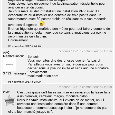
Vous devez faire uniquement de la climatisation résidentielle pour
avancer un tel discours.
Je vous mets au défi d'installer une installation VRV avec 30
évaporateurs ou d'installer une centrale de froid positif dans un
supermarché avec 30 postes froids en réalisant tous vos raccords
avec des dudgeons.
Bref un frigoriste qui maîtrise son métier peut tout faire y compris de
la climatisation et cela mieux que certains climaticiens qui eux ne
seront limités qu'à la clim.
Cordialement.
05 novembre 2017 à 18:46
Réponse 12 d'un contributeur du forum
AAC
Membre inscrit
Bonsoir,
Vous me faites dire des choses que je n'ai pas dit.
Par ailleurs vous avez un sacré courage pour vous
cacher sous le pseudo invité et sans aucune signature.
Cordialement.
3 433 messages
maclimatisation.com
05 novembre 2017 à 19:09
Réponse 13 d'un contributeur du forum
Invité
C'est pas grave qu'il fasse sa mise en service ou la fasse faire
à un plombier, carreleur, maçon, frigoriste bidon.
Nous les vrais installateurs, qui vivons de ce métier, on lui
revendra une installation complète dans 5 ans comme
beaucoup et comme beaucoup il dira : "je ne comprends pas
elle a bien marché jusque ici".