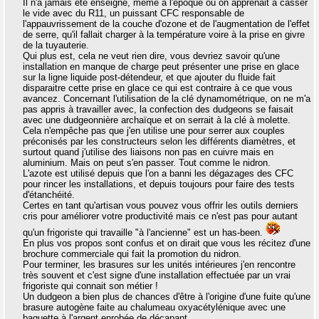
Il n'a jamais été enseigné, même à l'époque où on apprenait à casser
le vide avec du R11, un puissant CFC responsable de
l'appauvrissement de la couche d'ozone et de l'augmentation de l'effet
de serre, qu'il fallait charger à la température voire à la prise en givre
de la tuyauterie.
Qui plus est, cela ne veut rien dire, vous devriez savoir qu'une
installation en manque de charge peut présenter une prise en glace
sur la ligne liquide post-détendeur, et que ajouter du fluide fait
disparaitre cette prise en glace ce qui est contraire à ce que vous
avancez. Concernant l'utilisation de la clé dynamométrique, on ne m'a
pas appris à travailler avec, la confection des dudgeons se faisait
avec une dudgeonnière archaïque et on serrait à la clé à molette.
Cela n'empêche pas que j'en utilise une pour serrer aux couples
préconisés par les constructeurs selon les différents diamètres, et
surtout quand j'utilise des liaisons non pas en cuivre mais en
aluminium. Mais on peut s'en passer. Tout comme le nidron.
L'azote est utilisé depuis que l'on a banni les dégazages des CFC
pour rincer les installations, et depuis toujours pour faire des tests
d'étanchéité.
Certes en tant qu'artisan vous pouvez vous offrir les outils derniers
cris pour améliorer votre productivité mais ce n'est pas pour autant
qu'un frigoriste qui travaille "à l'ancienne" est un has-been.
En plus vos propos sont confus et on dirait que vous les récitez d'une
brochure commerciale qui fait la promotion du nidron.
Pour terminer, les brasures sur les unités intérieures j'en rencontre
très souvent et c'est signe d'une installation effectuée par un vrai
frigoriste qui connait son métier !
Un dudgeon a bien plus de chances d'être à l'origine d'une fuite qu'une
brasure autogène faite au chalumeau oxyacétylénique avec une
baguette à l'argent enrobée de décapant.