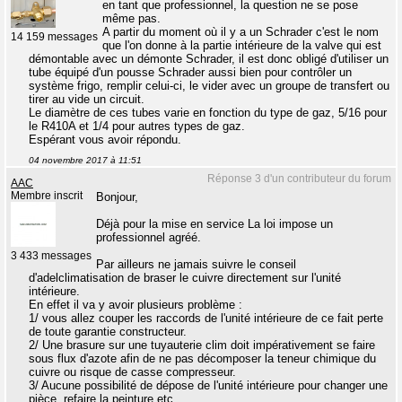
en tant que professionnel, la question ne se pose
même pas.
A partir du moment où il y a un Schrader c'est le nom
14 159 messages
que l'on donne à la partie intérieure de la valve qui est
démontable avec un démonte Schrader, il est donc obligé d'utiliser un
tube équipé d'un pousse Schrader aussi bien pour contrôler un
système frigo, remplir celui-ci, le vider avec un groupe de transfert ou
tirer au vide un circuit.
Le diamètre de ces tubes varie en fonction du type de gaz, 5/16 pour
le R410A et 1/4 pour autres types de gaz.
Espérant vous avoir répondu.
04 novembre 2017 à 11:51
Réponse 3 d'un contributeur du forum
AAC
Membre inscrit
Bonjour,
Déjà pour la mise en service La loi impose un
professionnel agréé.
3 433 messages
Par ailleurs ne jamais suivre le conseil
d'adelclimatisation de braser le cuivre directement sur l'unité
intérieure.
En effet il va y avoir plusieurs problème :
1/ vous allez couper les raccords de l'unité intérieure de ce fait perte
de toute garantie constructeur.
2/ Une brasure sur une tuyauterie clim doit impérativement se faire
sous flux d'azote afin de ne pas décomposer la teneur chimique du
cuivre ou risque de casse compresseur.
3/ Aucune possibilité de dépose de l'unité intérieure pour changer une
pièce, refaire la peinture etc.