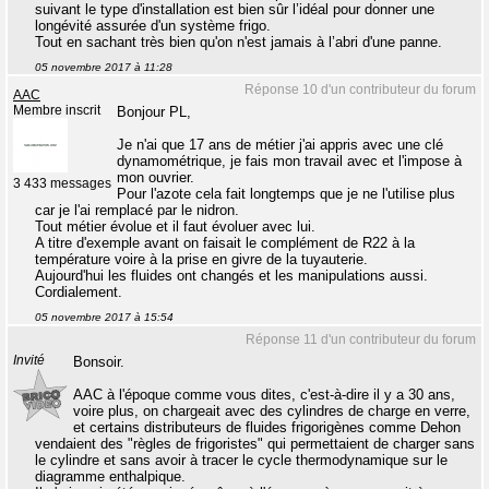
suivant le type d'installation est bien sûr l’idéal pour donner une
longévité assurée d'un système frigo.
Tout en sachant très bien qu'on n'est jamais à l’abri d'une panne.
05 novembre 2017 à 11:28
Réponse 10 d'un contributeur du forum
AAC
Membre inscrit
Bonjour PL,
Je n'ai que 17 ans de métier j'ai appris avec une clé
dynamométrique, je fais mon travail avec et l'impose à
mon ouvrier.
3 433 messages
Pour l'azote cela fait longtemps que je ne l'utilise plus
car je l'ai remplacé par le nidron.
Tout métier évolue et il faut évoluer avec lui.
A titre d'exemple avant on faisait le complément de R22 à la
température voire à la prise en givre de la tuyauterie.
Aujourd'hui les fluides ont changés et les manipulations aussi.
Cordialement.
05 novembre 2017 à 15:54
Réponse 11 d'un contributeur du forum
Invité
Bonsoir.
AAC à l'époque comme vous dites, c'est-à-dire il y a 30 ans,
voire plus, on chargeait avec des cylindres de charge en verre,
et certains distributeurs de fluides frigorigènes comme Dehon
vendaient des "règles de frigoristes" qui permettaient de charger sans
le cylindre et sans avoir à tracer le cycle thermodynamique sur le
diagramme enthalpique.