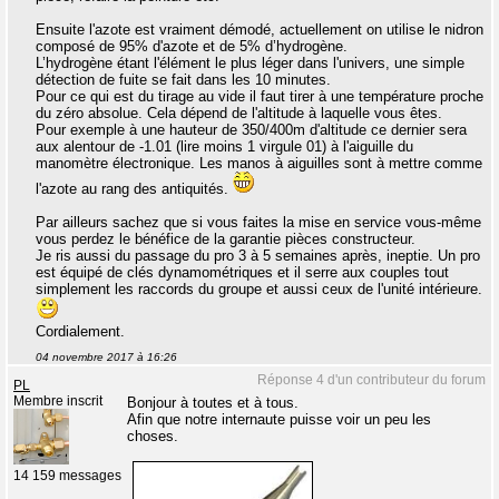
Ensuite l'azote est vraiment démodé, actuellement on utilise le nidron
composé de 95% d'azote et de 5% d’hydrogène.
L’hydrogène étant l'élément le plus léger dans l'univers, une simple
détection de fuite se fait dans les 10 minutes.
Pour ce qui est du tirage au vide il faut tirer à une température proche
du zéro absolue. Cela dépend de l'altitude à laquelle vous êtes.
Pour exemple à une hauteur de 350/400m d'altitude ce dernier sera
aux alentour de -1.01 (lire moins 1 virgule 01) à l'aiguille du
manomètre électronique. Les manos à aiguilles sont à mettre comme
l'azote au rang des antiquités.
Par ailleurs sachez que si vous faites la mise en service vous-même
vous perdez le bénéfice de la garantie pièces constructeur.
Je ris aussi du passage du pro 3 à 5 semaines après, ineptie. Un pro
est équipé de clés dynamométriques et il serre aux couples tout
simplement les raccords du groupe et aussi ceux de l'unité intérieure.
Cordialement.
04 novembre 2017 à 16:26
Réponse 4 d'un contributeur du forum
PL
Membre inscrit
Bonjour à toutes et à tous.
Afin que notre internaute puisse voir un peu les
choses.
14 159 messages