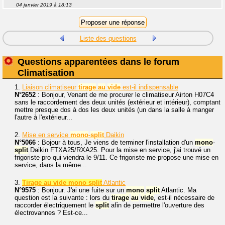
04 janvier 2019 à 18:13
Liste des questions
Questions apparentées dans le forum
Climatisation
1.
Liaison climatiseur
tirage
au
vide
est-il indispensable
N°2652
: Bonjour, Venant de me procurer le climatiseur Airton H07C4
sans le raccordement des deux unités (extérieur et intérieur), comptant
mettre presque dos à dos les deux unités (un dans la salle à manger
l'autre à l'extérieur...
2.
Mise en service
mono
-
split
Daikin
N°5066
: Bojour à tous, Je viens de terminer l'installation d'un
mono
-
split
Daikin FTXA25/RXA25. Pour la mise en service, j'ai trouvé un
frigoriste pro qui viendra le 9/11. Ce frigoriste me propose une mise en
service, dans la même...
3.
Tirage au vide mono split
Atlantic
N°9575
: Bonjour. J'ai une fuite sur un
mono
split
Atlantic. Ma
question est la suivante : lors du
tirage
au
vide
, est-il nécessaire de
raccorder électriquement le
split
afin de permettre l'ouverture des
électrovannes ? Est-ce...