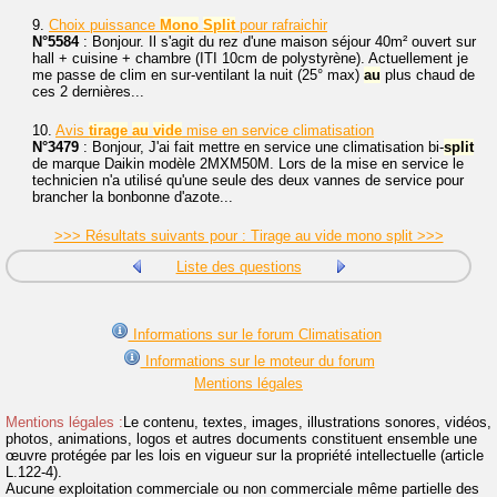
9.
Choix puissance
Mono
Split
pour rafraichir
N°5584
: Bonjour. Il s'agit du rez d'une maison séjour 40m² ouvert sur
hall + cuisine + chambre (ITI 10cm de polystyrène). Actuellement je
me passe de clim en sur-ventilant la nuit (25° max)
au
plus chaud de
ces 2 dernières...
10.
Avis
tirage
au
vide
mise en service climatisation
N°3479
: Bonjour, J'ai fait mettre en service une climatisation bi-
split
de marque Daikin modèle 2MXM50M. Lors de la mise en service le
technicien n'a utilisé qu'une seule des deux vannes de service pour
brancher la bonbonne d'azote...
>>> Résultats suivants pour : Tirage au vide mono split >>>
Liste des questions
Informations sur le forum Climatisation
Informations sur le moteur du forum
Mentions légales
Mentions légales :
Le contenu, textes, images, illustrations sonores, vidéos,
photos, animations, logos et autres documents constituent ensemble une
œuvre protégée par les lois en vigueur sur la propriété intellectuelle (article
L.122-4).
Aucune exploitation commerciale ou non commerciale même partielle des