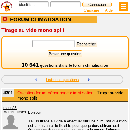
S'inscrire
Aide
FORUM CLIMATISATION
Tirage au vide mono split
10 641
questions dans le
forum climatisation
Liste des questions
4301
Question forum dépannage climatisation :
Tirage au vide
mono split
manu86
Membre inscrit
Bonjour.
J'ai un tirage au vide à effectuer sur une clim, ma question
est la suivante, le flexible pour que je dois utiliser, doit
être équipé d'une aiguille qui pousse la vanne Schrader