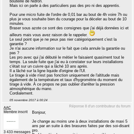
bouteille de Nidron.
Mais ici on parle à des particuliers pas des pro ni des apprentis.
Pour une micro fuite de l'ordre de 0,01 bar au bout de 4h voire 7h ou
plus je vous souhaite bien du courage pour la déceler au bout de 10
minutes.
Braser sous azote ce sont des consignes que j'ai déjà données ici et
ailleurs mais vous avez raison de le rappeler.
Le seul point que je ne peux pas nier catégoriquement c'est la
garantie ?
Je n'ai aucune information sur le fait que cela annule la garantie ou
pas ?
Les pro avec qui j'ai débuté le métier le faisaient quasiment tout le
temps. La seule fuite que j'ai eu à constater sur leurs installations
c'était sur un cuivre qui a lâché 10 ans après.
Il a lâché sur la ligne liquide d'origine de l'UI.
Le tirage à vide n'est pas fonction uniquement de l'altitude mais
également de la température et taux d'hygrométrie du moment du
tirage à vide. À ce propos ne pas oublier d'arrêter la pression
atmosphérique du mano.
Cordialement.
05 novembre 2017 à 00:24
Réponse 8 d'un contributeur du forum
AAC
Membre inscrit
Bonjour,
Je change au moins une à deux installations de maxi 5
ans par an suite à des brasures faites par des soi-disant
pro.
3 433 messages