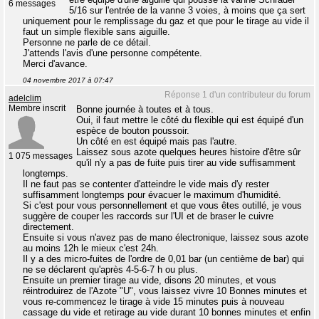
6 messages
5/16 sur l'entrée de la vanne 3 voies, à moins que ça sert
uniquement pour le remplissage du gaz et que pour le tirage au vide il
faut un simple flexible sans aiguille.
Personne ne parle de ce détail.
J'attends l'avis d'une personne compétente.
Merci d'avance.
04 novembre 2017 à 07:47
Réponse 1 d'un contributeur du forum
adelclim
Membre inscrit
Bonne journée à toutes et à tous.
Oui, il faut mettre le côté du flexible qui est équipé d'un
espèce de bouton poussoir.
Un côté en est équipé mais pas l'autre.
Laissez sous azote quelques heures histoire d'être sûr
1 075 messages
qu'il n'y a pas de fuite puis tirer au vide suffisamment
longtemps.
Il ne faut pas se contenter d'atteindre le vide mais d'y rester
suffisamment longtemps pour évacuer le maximum d'humidité.
Si c'est pour vous personnellement et que vous êtes outillé, je vous
suggère de couper les raccords sur l'UI et de braser le cuivre
directement.
Ensuite si vous n'avez pas de mano électronique, laissez sous azote
au moins 12h le mieux c'est 24h.
Il y a des micro-fuites de l'ordre de 0,01 bar (un centième de bar) qui
ne se déclarent qu'après 4-5-6-7 h ou plus.
Ensuite un premier tirage au vide, disons 20 minutes, et vous
réintroduirez de l'Azote "U", vous laissez vivre 10 Bonnes minutes et
vous re-commencez le tirage à vide 15 minutes puis à nouveau
cassage du vide et retirage au vide durant 10 bonnes minutes et enfin