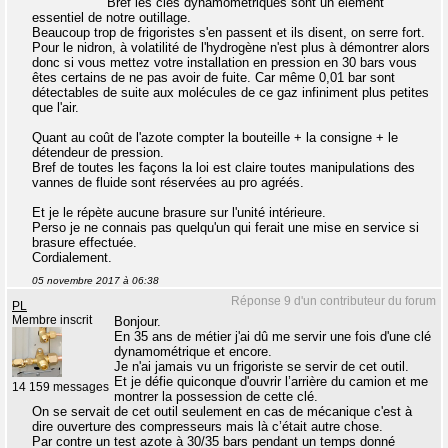
Bref les clés dynamométriques sont un élément
essentiel de notre outillage.
Beaucoup trop de frigoristes s'en passent et ils disent, on serre fort.
Pour le nidron, à volatilité de l'hydrogène n'est plus à démontrer alors
donc si vous mettez votre installation en pression en 30 bars vous
êtes certains de ne pas avoir de fuite. Car même 0,01 bar sont
détectables de suite aux molécules de ce gaz infiniment plus petites
que l'air.
Quant au coût de l'azote compter la bouteille + la consigne + le
détendeur de pression.
Bref de toutes les façons la loi est claire toutes manipulations des
vannes de fluide sont réservées au pro agréés.
Et je le répète aucune brasure sur l'unité intérieure.
Perso je ne connais pas quelqu'un qui ferait une mise en service si
brasure effectuée.
Cordialement.
05 novembre 2017 à 06:38
Réponse 9 d'un contributeur du forum
PL
Membre inscrit
Bonjour.
En 35 ans de métier j'ai dû me servir une fois d'une clé
dynamométrique et encore.
Je n'ai jamais vu un frigoriste se servir de cet outil.
Et je défie quiconque d'ouvrir l’arrière du camion et me
14 159 messages
montrer la possession de cette clé.
On se servait de cet outil seulement en cas de mécanique c'est à
dire ouverture des compresseurs mais là c’était autre chose.
Par contre un test azote à 30/35 bars pendant un temps donné