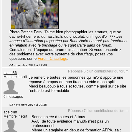
Photo Patrice Faro. J'aime bien photographier les statues, que se
cache-t-il derrière, du haschich, du chocolat, un lingot d'or ???
Les
images d'illustration proposées par BricoVidéo ne sont pas forcément
en relation avec le bricolage ou le sujet traité dans ce forum.
Cordialement. L'équipe du forum climatisation. Si vous rencontrez
des problèmes avec votre système de chauffage, posez vos
questions sur le
Forum Chauffage
.
04 novembre 2017 à 17:00
Réponse 6 d'un contributeur du forum
manu86
Membre inscrit
Je remercie toutes les personnes qui m'ont apporté une
réponse à propos de mon tirage au vide mono split.
Merci beaucoup à tous et toutes, comme quoi sur ce site
l'entraide est formidable.
6 messages
04 novembre 2017 à 20:45
Réponse 7 d'un contributeur du forum
adelclim
Membre inscrit
Bonne soirée à toutes et à tous.
AAC, de toute évidence manu86 n'est pas un
professionnel.
Même un stagiaire en début de formation AFPA, sait