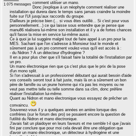
comment utiliser un mano.
1 075 messages
Donc j'explique à un néophyte comment réaliser une
installation qui durera dans le temps sans jamais craindre la moindre
fuite sur l'UI jusqu’aux raccords du groupe.
D'ailleurs je précise bien (... si vous êtes outillé... Si c'est pour vous
personnellement...) ce qui laisse sous entendre que je pense que
manu86 réalisera lui-même son installation et il y a de fortes chances
qu'il fasse la mise en service lui-même aussi.
Ce à quoi je lui suggère malgré tout de faire appel à un pro pour la
MES. Sachant que l'on s'adresse à Monsieur tout le monde et
sûrement pas à un pro comment voulez-vous qu'il est accès à :
- du Nidron ? À un détecteur d'hydrogène ?
Il en a pour plus cher que s'il faisait faire la totalité de l'installation par
un pro.
Un mano électronique rien que ça c'est plus que le prix de la pose
d'un mono split.
Si l'on s'adressait à un professionnel débutant qui aurait besoin d'aide
vos conseils seront tout à fait juste, mais là on a sûrement un bon
père de famille ou un jeune homme qui n'a pas les moyens ou ne
veut pas mettre telle ou telle somme dans sa clim, donc préfère
réaliser l'installation lui-même.
Quant au Nidron et mano électronique vous essayez de prêcher un
convaincu.
Souvenez-vous il y a quelques années en arrière lorsque des
confrères (sur le forum des pro) se posaient encore la question de
l'utilité du Nidron et mano électronique.
J'avais fait un plaidoyer en leurs faveurs et me semble t-il que j'avais
fini par conclure que pour moi cela devait être une obligation que
d'avoir un mano électronique, un détecteur à hydrogène et une