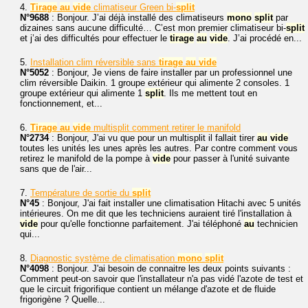
4.
Tirage
au
vide
climatiseur Green bi-
split
N°9688
: Bonjour. J’ai déjà installé des climatiseurs
mono
split
par
dizaines sans aucune difficulté… C’est mon premier climatiseur bi-
split
et j’ai des difficultés pour effectuer le
tirage
au
vide
. J’ai procédé en...
5.
Installation clim réversible sans
tirage
au
vide
N°5052
: Bonjour, Je viens de faire installer par un professionnel une
clim réversible Daikin. 1 groupe extérieur qui alimente 2 consoles. 1
groupe extérieur qui alimente 1
split
. Ils me mettent tout en
fonctionnement, et...
6.
Tirage
au
vide
multisplit comment retirer le manifold
N°2734
: Bonjour, J'ai vu que pour un multisplit il fallait tirer
au
vide
toutes les unités les unes après les autres. Par contre comment vous
retirez le manifold de la pompe à
vide
pour passer à l'unité suivante
sans que de l'air...
7.
Température de sortie du
split
N°45
: Bonjour, J'ai fait installer une climatisation Hitachi avec 5 unités
intérieures. On me dit que les techniciens auraient tiré l'installation à
vide
pour qu'elle fonctionne parfaitement. J'ai téléphoné
au
technicien
qui...
8.
Diagnostic système de climatisation
mono
split
N°4098
: Bonjour. J'ai besoin de connaitre les deux points suivants :
Comment peut-on savoir que l'installateur n'a pas vidé l'azote de test et
que le circuit frigorifique contient un mélange d'azote et de fluide
frigorigène ? Quelle...