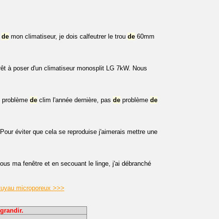
e
de
mon climatiseur, je dois calfeutrer le trou
de
60mm
prêt à poser d'un climatiseur monosplit LG 7kW. Nous
problème
de
clim l'année dernière, pas
de
problème
de
Pour éviter que cela se reproduise j'aimerais mettre une
sous ma fenêtre et en secouant le linge, j'ai débranché
 tuyau microporeux >>>
grandir.