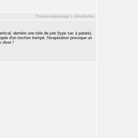
Travaux dépannage 1 climatisation
cal, derrière une toile de jute (type sac à patate),
loppée d'un torchon trempé, l'évaporation provoque un
 rêver !