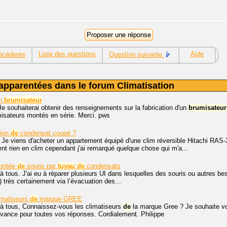
Liste des questions
Aide
écédente
Question suivante
apparentées dans le forum Climatisation
un
brumisateur
Je souhaiterai obtenir des renseignements sur la fabrication d'un
brumisateur
misateurs montés en série. Merci. pws
ion
de
condensat coupé ?
 Je viens d'acheter un appartement équipé d'une clim réversible Hitachi RAS-3
t rien en clim cependant j'ai remarqué quelque chose qui m'a...
ontée
de
souris par
tuyau
de
condensats
à tous. J'ai eu à réparer plusieurs UI dans lesquelles des souris ou autres best
 très certainement via l’évacuation des...
limatiseurs
de
marque GREE
 à tous, Connaissez-vous les climatiseurs
de
la marque Gree ? Je souhaite vo
'avance pour toutes vos réponses. Cordialement. Philippe