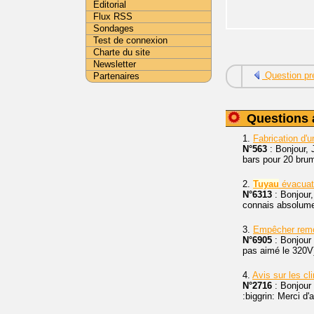
Editorial
Flux RSS
Sondages
Test de connexion
Charte du site
Newsletter
Question pr
Partenaires
Questions 
1.
Fabrication d'
N°563
: Bonjour, 
bars pour 20 bru
2.
Tuyau
évacuat
N°6313
: Bonjour,
connais absolumen
3.
Empêcher rem
N°6905
: Bonjour 
pas aimé le 320V)
4.
Avis sur les c
N°2716
: Bonjour
:biggrin: Merci d