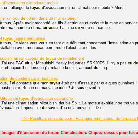
u
d'évacuation climatiseur mobile
t-on rallonger le
tuyau
d'évacuation sur un climatiseur mobile ? Merci.
her un trou
de
60mm dans un mur extérieur
à tous, Après avoir raccordé les fils électriques et exécuté la mise en servic
 entre ma chambre et ma
terrasse
. La laine
de
verre est exclue...
el
tuyau
légèrement pincé
à tous, Je viens vers vous en tant que débutant concernant l'installation en 
stallation avec mon beau père, reste l’électricité et les...
tsubishi erreur capteur
de
tuyau
de
refoulement
 J'ai une PAC air air Mitsubishi Heavy Industries SRK20ZS. Il n'y a pas eu
de
r, et aujourd'hui, lorsque j'ai relancé la clim, au bout
de
cinq...
ation
de
condensats et bestioles
tous, J'ai constaté que mon
tuyau
était pris d’assaut par quelques punaises ! 
moustiquaire. Bonne ou mauvaise idée ? Je suis ouvert à...
 Mitsubishi
tuyau
d'évacuation débranché
 J'ai une climatisation Mitsubishi double Split. Le moteur extérieur se trouve 
'évacuation. Impossible
de
savoir d'où cela provient... Du...
>>> Résultats suivants pour : Fabriquer brumisateur de terrasse
Images d'illustration du forum Climatisation. Cliquez dessus pour les a