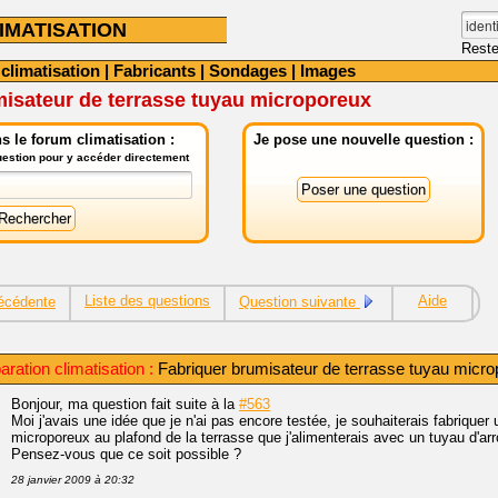
IMATISATION
Reste
 climatisation
|
Fabricants
|
Sondages
|
Images
misateur de terrasse tuyau microporeux
 le forum climatisation :
Je pose une nouvelle question :
question pour y accéder directement
Liste des questions
Aide
écédente
Question suivante
aration climatisation :
Fabriquer brumisateur de terrasse tuyau micr
Bonjour, ma question fait suite à la
#563
Moi j'avais une idée que je n'ai pas encore testée, je souhaiterais fabriquer
microporeux au plafond de la terrasse que j'alimenterais avec un tuyau d'a
Pensez-vous que ce soit possible ?
28 janvier 2009 à 20:32