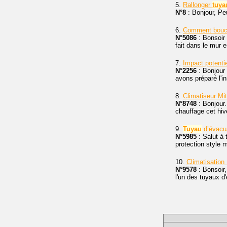
5.
Rallonger
tuya
N°8
: Bonjour, Peu
6.
Comment bouc
N°5086
: Bonsoir 
fait dans le mur
7.
Impact potenti
N°2256
: Bonjour 
avons préparé l'in
8.
Climatiseur Mi
N°8748
: Bonjour.
chauffage cet hive
9.
Tuyau
d’évacu
N°5985
: Salut à 
protection style 
10.
Climatisation
N°9578
: Bonsoir,
l'un des tuyaux d