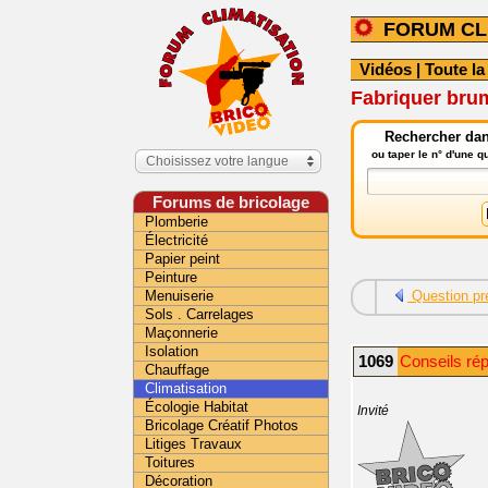
FORUM CL
Vidéos
|
Toute la
Fabriquer bru
Rechercher dans
ou taper le n° d'une 
Choisissez votre langue
Forums de bricolage
Plomberie
Électricité
Papier peint
Peinture
Menuiserie
Question pr
Sols . Carrelages
Maçonnerie
Isolation
1069
Conseils rép
Chauffage
Climatisation
Écologie Habitat
Invité
Bricolage Créatif Photos
Litiges Travaux
Toitures
Décoration