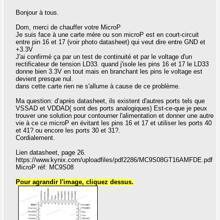
Bonjour à tous.
Dom, merci de chauffer votre MicroP
Je suis face à une carte mère ou son microP est en court-circuit
entre pin 16 et 17 (voir photo datasheet) qui veut dire entre GND et
+3.3V
J'ai confirmé ça par un test de continuité et par le voltage d'un
rectificateur de tension LD33. quand j'isole les pins 16 et 17 le LD33
donne bien 3.3V en tout mais en branchant les pins le voltage est
devient presque nul.
dans cette carte rien ne s'allume à cause de ce problème.
Ma question: d’après datasheet, ils existent d'autres ports tels que
VSSAD et VDDAD( sont des ports analogiques) Est-ce-que je peux
trouver une solution pour contourner l'alimentation et donner une autre
vie à ce ce microP en évitant les pins 16 et 17 et utiliser les ports 40
et 41? ou encore les ports 30 et 31?.
Cordialement.
Lien datasheet, page 26.
https://www.kynix.com/uploadfiles/pdf2286/MC9S08GT16AMFDE.pdf
MicroP réf: MC9S08
Pour agrandir l'image, cliquez dessus.