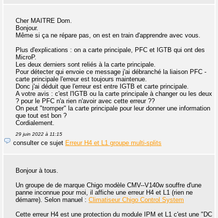
Cher MAITRE Dom.
Bonjour.
Même si ça ne répare pas, on est en train d'apprendre avec vous.
Plus d'explications : on a carte principale, PFC et IGTB qui ont des
MicroP.
Les deux derniers sont reliés à la carte principale.
Pour détecter qui envoie ce message j'ai débranché la liaison PFC -
carte principale l'erreur est toujours maintenue.
Donc j'ai déduit que l'erreur est entre IGTB et carte principale.
A votre avis : c'est l'IGTB ou la carte principale à changer ou les deux
? pour le PFC n'a rien n'avoir avec cette erreur ??
On peut "tromper" la carte principale pour leur donner une information
que tout est bon ?
Cordialement.
29 juin 2022 à 11:15
consulter ce sujet
Erreur H4 et L1 groupe multi-splits
Bonjour à tous.
Un groupe de de marque Chigo modèle CMV--V140w souffre d'une
panne inconnue pour moi, il affiche une erreur H4 et L1 (rien ne
démarre). Selon manuel :
Climatiseur Chigo Control System
Cette erreur H4 est une protection du module IPM et L1 c'est une "DC