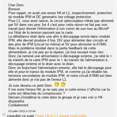
Cher Dom.
Bonsoir.
Pour rappel, on avait une erreur H4 et L1, respectivement: protection
du module IPM et DC generatrix low voltage protection.
Pour L1, vous avez raison, le circuit optocoupleur n'était pas alimenté
par 5V dans ses pins 1et 4 c'est pour cette raison ne fait pas son
travail pour donner l'information à son voisin de son tour au MicroP
sur l'état de la tension passant par la carte.
La défaillance était dans une alim à découpage existe dans module
IPM, elle devrait produire 4 fois 15V pour alimenter des circuits et
des pins de IPM (circuit lui même) et 5V pour alimenter le A7840.
Mais le problème résidait dans la partie feedback de cette
alimentation, je n'ai pas pu la réparer, j'ai tout essayé mais rien.
Donc j'ai ramené une alimentation à découpage externe, j'ai relié le +
du transfo de la carte IPM avec le + du transfo de l'alimentation à
découpage externe et le drain avec le drain.
Donc en branchant l'alimentation externe, elle fait le découpage pour
elle et pour le transo du module IPM, et comme ça j'ai rétablie les
tensions secondaires du module IPM, et notre circuit A7840 est bien
alimenté donc je n'ai pas de l'erreur L1.
Je suis devenu un petit Dom.
Il me reste l'erreur H4, je ne sais pas si cette erreur s"affiche car la
carte est détachée du compresseur ?
Demain j'installerai la carte dans le groupe et je vais voir si H4
disparaitra.
Cordialement.
03 juillet 2022 à 23:44
consulter ce sujet
Erreur H4 et L1 groupe multi-splits