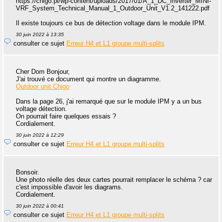
https://chigo.pl/wp-content/uploads/2017/01/A_1_DC_Inverter_MINI-
VRF_System_Technical_Manual_1_Outdoor_Unit_V1.2_141222.pdf
Il existe toujours ce bus de détection voltage dans le module IPM.
30 juin 2022 à 13:35
consulter ce sujet
Erreur H4 et L1 groupe multi-splits
Cher Dom Bonjour,
J'ai trouvé ce document qui montre un diagramme.
Outdoor unit Chigo
Dans la page 26, j'ai remarqué que sur le module IPM y a un bus
voltage détection.
On pourrait faire quelques essais ?
Cordialement.
30 juin 2022 à 12:29
consulter ce sujet
Erreur H4 et L1 groupe multi-splits
Bonsoir.
Une photo réelle des deux cartes pourrait remplacer le schéma ? car
c'est impossible d'avoir les diagrams.
Cordialement.
30 juin 2022 à 00:41
consulter ce sujet
Erreur H4 et L1 groupe multi-splits