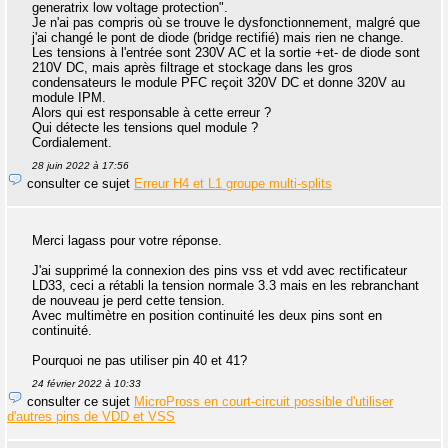
generatrix low voltage protection".
Je n'ai pas compris où se trouve le dysfonctionnement, malgré que
j'ai changé le pont de diode (bridge rectifié) mais rien ne change.
Les tensions à l'entrée sont 230V AC et la sortie +et- de diode sont
210V DC, mais après filtrage et stockage dans les gros
condensateurs le module PFC reçoit 320V DC et donne 320V au
module IPM.
Alors qui est responsable à cette erreur ?
Qui détecte les tensions quel module ?
Cordialement.
28 juin 2022 à 17:56
consulter ce sujet
Erreur H4 et L1 groupe multi-splits
Merci lagass pour votre réponse.
J'ai supprimé la connexion des pins vss et vdd avec rectificateur
LD33, ceci a rétabli la tension normale 3.3 mais en les rebranchant
de nouveau je perd cette tension.
Avec multimètre en position continuité les deux pins sont en
continuité.
Pourquoi ne pas utiliser pin 40 et 41?
24 février 2022 à 10:33
consulter ce sujet
MicroPross en court-circuit possible d'utiliser
d'autres pins de VDD et VSS