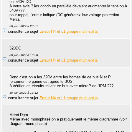
oui 540V DC.
A votre avis ? les condo en parallèle devaient augmenter la tension à
540V???
pour rappel, l'erreur indique (DC génératrix low voltage protection
Merci.
30 juin 2022 à 23:51
consulter ce sujet
Erreur H4 et L1 groupe multi-splits
320DC
30 juin 2022 à 18:28
consulter ce sujet
Erreur H4 et L1 groupe multi-splits
Donc c'est on a les 320V entre les bornes de ce bus N et P
forcément le panne est après le BUS.
A vérifier les circuits reliant ce bus avec microP de l'IPM ???
30 juin 2022 à 13:42
consulter ce sujet
Erreur H4 et L1 groupe multi-splits
Merci Dom.
Même avec monophasé on a pratiquement le même diagramme (voir
Diagram-mono-phase)