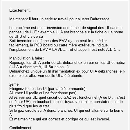
Exactement.
Maintenant il faut un sérieux travail pour ajuster l’adressage
Le problème est soit : inversion des fiches de signal des UI dans le
panneau de l’UE : exemple UI A est branché sur la fiche ou la borne
de UI B et vis-versa
Soit inversion des fiches des EVV (ça on peut le remédier
facilement), la PCB board ou carte mère extérieure indique
l’emplacement de EVV A EVVB….. et chaque fil est noté A,B C…
Manipulation à faire :
Repérage les UI. A partir de UE débranchez un par un les UI et notez
( UI A = chambre A, UI B= salon…).
Débranchez unique un fil d’alimentation ex pour UI A débranchez le N
exemple et allez voir quelle UI a été éteinte.
2éme
Éteignez toutes les UI (par la télécommande).
Allumez UI (celle qui ne fonctionne pas).
Allez voir sur UE quel circuit du GAZ est fonctionnel (A ou B … c’est
noté sur UE) en touchant le petit tuyau vous allez constater il est le
plus froid que les autres.
Si le gaz circule sur A donc, branchez UI qui est allumé sur la borne
A.
Et maintenir ce qui est correct et corriger ce qui est inversé.
Cordialement.