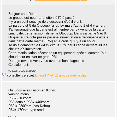
Bonjour cher Dom,
Le groupe est neuf, a fonctionné l'été passé.
Il y a un petit souci je dois découvrir d'où il vient.
La partie 5 et 8 du Otocoup j'ai du 5v mais l'autre 1 et 4 y a rien.
J'ai remarqué que la carte est alimentée par 5v venu de la carte
principale, cette tension alimente Otocoup. Dans sa partie 5 et 8.
Or que l'autre côté passe par une alimentation à découpage existe
dans cette carte même (IPM) et je crois qu'il y a un souci.
Je dois démonter le GROS circuit IPM car il cache derrière lui les
circuits d'alimentation.
Cette manipulation nécessite un équipement spécial comme l'air
chaud pour enlever ce gros IPM.
Dom, je reviens vers vous avec un bon diagnostic.
Cordialement.
02 juillet 2022 à 10:20
consulter ce sujet
Erreur H4 et L1 groupe multi-splits
Oui vous avez raison en Kohm.
version mono :
R65=220 kohm
R66 double R65= 440kohm
R69 = 280Ohm (pas Kohm)
R64= 47Ohm type smd