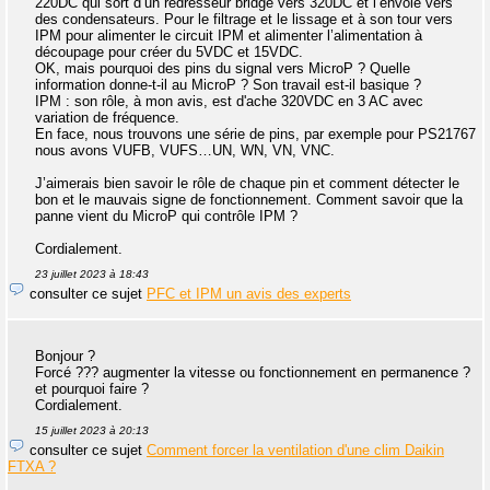
220DC qui sort d’un redresseur bridge vers 320DC et l’envoie vers
des condensateurs. Pour le filtrage et le lissage et à son tour vers
IPM pour alimenter le circuit IPM et alimenter l’alimentation à
découpage pour créer du 5VDC et 15VDC.
OK, mais pourquoi des pins du signal vers MicroP ? Quelle
information donne-t-il au MicroP ? Son travail est-il basique ?
IPM : son rôle, à mon avis, est d'ache 320VDC en 3 AC avec
variation de fréquence.
En face, nous trouvons une série de pins, par exemple pour PS21767
nous avons VUFB, VUFS…UN, WN, VN, VNC.
J’aimerais bien savoir le rôle de chaque pin et comment détecter le
bon et le mauvais signe de fonctionnement. Comment savoir que la
panne vient du MicroP qui contrôle IPM ?
Cordialement.
23 juillet 2023 à 18:43
consulter ce sujet
PFC et IPM un avis des experts
Bonjour ?
Forcé ??? augmenter la vitesse ou fonctionnement en permanence ?
et pourquoi faire ?
Cordialement.
15 juillet 2023 à 20:13
consulter ce sujet
Comment forcer la ventilation d'une clim Daikin
FTXA ?