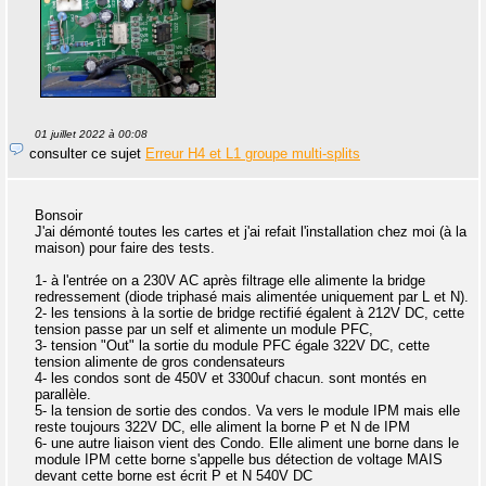
01 juillet 2022 à 00:08
consulter ce sujet
Erreur H4 et L1 groupe multi-splits
Bonsoir
J'ai démonté toutes les cartes et j'ai refait l'installation chez moi (à la
maison) pour faire des tests.
1- à l'entrée on a 230V AC après filtrage elle alimente la bridge
redressement (diode triphasé mais alimentée uniquement par L et N).
2- les tensions à la sortie de bridge rectifié égalent à 212V DC, cette
tension passe par un self et alimente un module PFC,
3- tension "Out" la sortie du module PFC égale 322V DC, cette
tension alimente de gros condensateurs
4- les condos sont de 450V et 3300uf chacun. sont montés en
parallèle.
5- la tension de sortie des condos. Va vers le module IPM mais elle
reste toujours 322V DC, elle aliment la borne P et N de IPM
6- une autre liaison vient des Condo. Elle aliment une borne dans le
module IPM cette borne s'appelle bus détection de voltage MAIS
devant cette borne est écrit P et N 540V DC