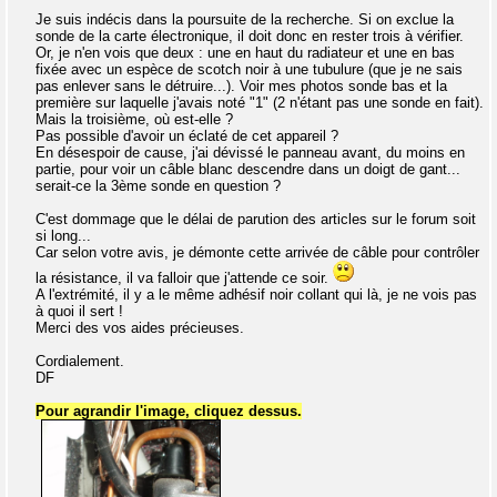
Je suis indécis dans la poursuite de la recherche. Si on exclue la
sonde de la carte électronique, il doit donc en rester trois à vérifier.
Or, je n'en vois que deux : une en haut du radiateur et une en bas
fixée avec un espèce de scotch noir à une tubulure (que je ne sais
pas enlever sans le détruire...). Voir mes photos sonde bas et la
première sur laquelle j'avais noté "1" (2 n'étant pas une sonde en fait).
Mais la troisième, où est-elle ?
Pas possible d'avoir un éclaté de cet appareil ?
En désespoir de cause, j'ai dévissé le panneau avant, du moins en
partie, pour voir un câble blanc descendre dans un doigt de gant...
serait-ce la 3ème sonde en question ?
C'est dommage que le délai de parution des articles sur le forum soit
si long...
Car selon votre avis, je démonte cette arrivée de câble pour contrôler
la résistance, il va falloir que j'attende ce soir.
A l'extrémité, il y a le même adhésif noir collant qui là, je ne vois pas
à quoi il sert !
Merci des vos aides précieuses.
Cordialement.
DF
Pour agrandir l'image, cliquez dessus.