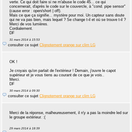
verte. Ce qui doit faire si ne m'abuse le code 45... ce qui
concernerait, d'après le code sur le couvercle, à "cond. pipe sensor"
(cause error : open/short | off).
Mais ce que ça signifie... mystère pour moi. Un capteur sans doute
qui ne va pas bien, mais lequel ? Se change t-il et où se trouve t-il ?
Merci de vos lumières.
Cordialement.
DF
31 mars 2014 à 15:53
consulter ce sujet
Clignotement orange sur clim LG
OK !
Je croyais qu'on parlait de l'extérieur ! Demain, j'ouvre le capot
supérieur et je vous tiens au courant de ce que je vois..
Merci.
DF
30 mars 2014 à 09:30
consulter ce sujet
Clignotement orange sur clim LG
Merci de la réponse, malheureusement, il n'y a pas la moindre led sur
le groupe extérieur. :(
29 mars 2014 à 18:39