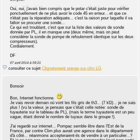
Oui, oui, j'avais bien compris que le potar c'était juste pour vérifier
ponctuellement de ne plus avoir le code 45 en erreur... et que ce
n'était pas la réparation adéquate... c'est la raison pour laquelle il va
falloir se procurer une sonde...
Ce qui est troublant, c'est que sur la liste des valeurs de sonde
donnée par PL, il en manque une (deux même, mais on peut
considérer la sonde de pompe de refoulement identique sur les deux
compresseurs).
Cordialement.
DF
07 avril 2014 à 09:21
consulter ce sujet
Clignotement orange sur clim LG
Bonsoir
Bon, Internet fonctionne.
Je vais revoir demain où vont les fils gris de th3... (7 kΏ)... je ne sais
plus ! (vu la valeur, je pensais que c'était celle notée: sonde de
tuyauterie sur le tableau de PL), (mais le terme tuyauterie est un peu
vague, étant donné le nombre de tuyaux dans le groupe !).
J'ai regardé sur internet... Pompac semble être dans l'Est de la
France, par contre Clim plus aurait une agence dans le département
d'à côté... néanmoins accepteraient-ils de vendre à un particulier...?