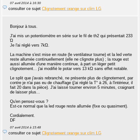
07 avril 2014 à 16:30
consulter ce sujet
Clignotement orange sur clim LG
Bonjour à tous.
J'ai mis un potentiomètre en série sur le fil de th2 qui présentait 233
Ώ
Je l'ai réglé vers 7kΏ.
La machine s'est mise en route (le ventilateur tourne) et la led verte
reste allumée continuellement (elle ne clignote plus) ; la rouge est
aussi allumée d'une manière continue, à part un léger petit
clignotement... j'ai modifié le potar vers 13 kΏ sans effet notable.
Le split que j'avais rebranché, ne présente plus de clignotement, par
contre je n'ai pas eu de chauffage (j'ai réglé la T° à 26, à l'intérieur, il
fait 20 dans la pièce). J'ai laissé tourner environ 5 minutes, craignant
de laisser plus...
Qu'en pensez-vous ?
Est-ce normal que la led rouge reste allumée (fixe ou quasiment).
Cordialement.
DF
07 avril 2014 à 15:48
consulter ce sujet
Clignotement orange sur clim LG