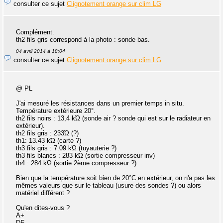
consulter ce sujet
Clignotement orange sur clim LG
Complément.
th2 fils gris correspond à la photo : sonde bas.
04 avril 2014 à 18:04
consulter ce sujet
Clignotement orange sur clim LG
@ PL
J'ai mesuré les résistances dans un premier temps in situ.
Température extérieure 20°.
th2 fils noirs : 13,4 kΏ (sonde air ? sonde qui est sur le radiateur en
extérieur).
th2 fils gris : 233Ώ (?)
th1: 13.43 kΏ (carte ?)
th3 fils gris : 7.09 kΏ (tuyauterie ?)
th3 fils blancs : 283 kΏ (sortie compresseur inv)
th4 : 284 kΏ (sortie 2ème compresseur ?)
Bien que la température soit bien de 20°C en extérieur, on n'a pas les
mêmes valeurs que sur le tableau (usure des sondes ?) ou alors
matériel différent ?
Qu'en dites-vous ?
A+
DF