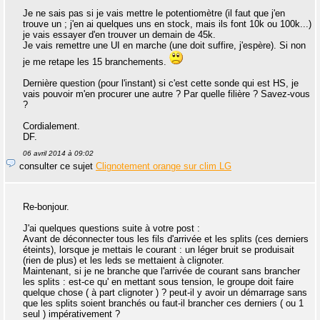
Je ne sais pas si je vais mettre le potentiomètre (il faut que j'en
trouve un ; j'en ai quelques uns en stock, mais ils font 10k ou 100k...)
je vais essayer d'en trouver un demain de 45k.
Je vais remettre une UI en marche (une doit suffire, j'espère). Si non
je me retape les 15 branchements.
Dernière question (pour l'instant) si c'est cette sonde qui est HS, je
vais pouvoir m'en procurer une autre ? Par quelle filière ? Savez-vous
?
Cordialement.
DF.
06 avril 2014 à 09:02
consulter ce sujet
Clignotement orange sur clim LG
Re-bonjour.
J'ai quelques questions suite à votre post :
Avant de déconnecter tous les fils d'arrivée et les splits (ces derniers
éteints), lorsque je mettais le courant : un léger bruit se produisait
(rien de plus) et les leds se mettaient à clignoter.
Maintenant, si je ne branche que l'arrivée de courant sans brancher
les splits : est-ce qu' en mettant sous tension, le groupe doit faire
quelque chose ( à part clignoter ) ? peut-il y avoir un démarrage sans
que les splits soient branchés ou faut-il brancher ces derniers ( ou 1
seul ) impérativement ?