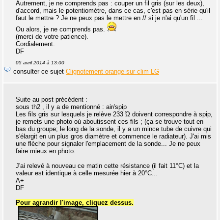
Autrement, je ne comprends pas : couper un fil gris (sur les deux),
d'accord, mais le potentiomètre, dans ce cas, c'est pas en série qu'il
faut le mettre ? Je ne peux pas le mettre en // si je n'ai qu'un fil ...
Ou alors, je ne comprends pas.
(merci de votre patience).
Cordialement.
DF
05 avril 2014 à 13:00
consulter ce sujet
Clignotement orange sur clim LG
Suite au post précédent :
sous th2 , il y a de mentionné : air/spip
Les fils gris sur lesquels je relève 233 Ώ doivent correspondre à spip,
je remets une photo où aboutissent ces fils ; (ça se trouve tout en
bas du groupe; le long de la sonde, il y a un mince tube de cuivre qui
s'élargit en un plus gros diamètre et commence le radiateur). J'ai mis
une flèche pour signaler l'emplacement de la sonde... Je ne peux
faire mieux en photo.
J'ai relevé à nouveau ce matin cette résistance (il fait 11°C) et la
valeur est identique à celle mesurée hier à 20°C...
A+
DF
Pour agrandir l'image, cliquez dessus.