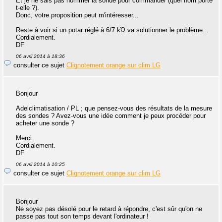
Et je ne sais pas nommer la sonde pour commander (quel nom porte
t-elle ?).
Donc, votre proposition peut m'intéresser...
Reste à voir si un potar réglé à 6/7 kΏ va solutionner le problème...
Cordialement.
DF
06 avril 2014 à 18:36
consulter ce sujet
Clignotement orange sur clim LG
Bonjour
Adelclimatisation / PL ; que pensez-vous des résultats de la mesure
des sondes ? Avez-vous une idée comment je peux procéder pour
acheter une sonde ?
Merci.
Cordialement.
DF
06 avril 2014 à 10:25
consulter ce sujet
Clignotement orange sur clim LG
Bonjour
Ne soyez pas désolé pour le retard à répondre, c'est sûr qu'on ne
passe pas tout son temps devant l'ordinateur !