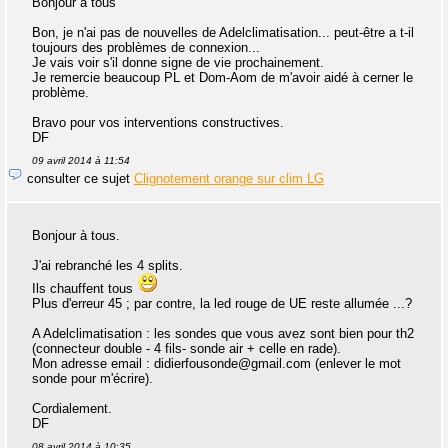
Bonjour à tous
Bon, je n'ai pas de nouvelles de Adelclimatisation... peut-être a t-il
toujours des problèmes de connexion...
Je vais voir s'il donne signe de vie prochainement.
Je remercie beaucoup PL et Dom-Aom de m'avoir aidé à cerner le
problème.
Bravo pour vos interventions constructives.
DF
09 avril 2014 à 11:54
consulter ce sujet
Clignotement orange sur clim LG
Bonjour à tous.
J'ai rebranché les 4 splits.
Ils chauffent tous
Plus d'erreur 45 ; par contre, la led rouge de UE reste allumée ...?
A Adelclimatisation : les sondes que vous avez sont bien pour th2
(connecteur double - 4 fils- sonde air + celle en rade).
Mon adresse email : didierfousonde@gmail.com (enlever le mot
sonde pour m'écrire).
Cordialement.
DF
08 avril 2014 à 10:35