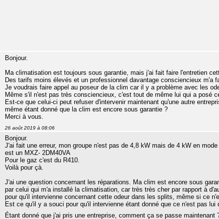
Bonjour.
Ma climatisation est toujours sous garantie, mais j'ai fait faire l'entretien c
Des tarifs moins élevés et un professionnel davantage consciencieux m'a fa
Je voudrais faire appel au poseur de la clim car il y a problème avec les ode
Même s'il n'est pas très consciencieux, c'est tout de même lui qui a posé ce
Est-ce que celui-ci peut refuser d'intervenir maintenant qu'une autre entreprise
même étant donné que la clim est encore sous garantie ?
Merci à vous.
26 août 2019 à 08:06
Bonjour.
J'ai fait une erreur, mon groupe n'est pas de 4,8 kW mais de 4 kW en mode
est un MXZ- 2DM40VA
Pour le gaz c'est du R410.
Voilà pour çà.
J'ai une question concernant les réparations. Ma clim est encore sous garantie
par celui qui m'a installé la climatisation, car très très cher par rapport à 
pour qu'il intervienne concernant cette odeur dans les splits, même si ce n'
Est ce qu'il y a souci pour qu'il intervienne étant donné que ce n'est pas lui q
Étant donné que j'ai pris une entreprise, comment ça se passe maintenant 