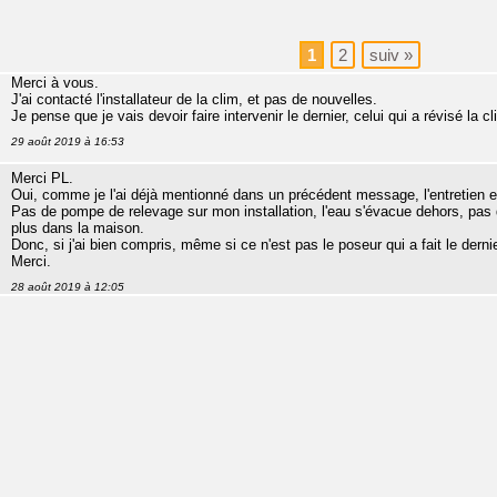
1
2
suiv
»
Merci à vous.
J'ai contacté l'installateur de la clim, et pas de nouvelles.
Je pense que je vais devoir faire intervenir le dernier, celui qui a révisé la cl
29 août 2019 à 16:53
Merci PL.
Oui, comme je l'ai déjà mentionné dans un précédent message, l'entretien es
Pas de pompe de relevage sur mon installation, l'eau s'évacue dehors, pas 
plus dans la maison.
Donc, si j'ai bien compris, même si ce n'est pas le poseur qui a fait le dernie
Merci.
28 août 2019 à 12:05