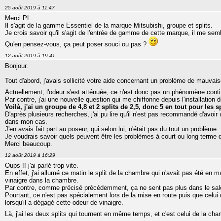
25 août 2019 à 11:47
Merci PL.
Il s'agit de la gamme Essentiel de la marque Mitsubishi, groupe et splits.
Je crois savoir qu'il s'agit de l'entrée de gamme de cette marque, il me sem
Qu'en pensez-vous, ça peut poser souci ou pas ?
12 août 2019 à 19:41
Bonjour.
Tout d'abord, j'avais sollicité votre aide concernant un problème de mauvai
Actuellement, l'odeur s'est atténuée, ce n'est donc pas un phénomène cont
Par contre, j'ai une nouvelle question qui me chiffonne depuis l'installation 
Voilà, j'ai un groupe de 4,8 et 2 splits de 2,5, donc 5 en tout pour les sp
D'après plusieurs recherches, j'ai pu lire qu'il n'est pas recommandé d'avo
dans mon cas.
J'en avais fait part au poseur, qui selon lui, n'était pas du tout un problème.
Je voudrais savoir quels peuvent être les problèmes à court ou long terme qu
Merci beaucoup.
12 août 2019 à 16:29
Oups !! j'ai parlé trop vite.
En effet, j'ai allumé ce matin le split de la chambre qui n'avait pas été en m
vinaigre dans la chambre.
Par contre, comme précisé précédemment, ça ne sent pas plus dans le sa
Pourtant, ce n'est pas spécialement lors de la mise en route puis que celui 
lorsqu'il a dégagé cette odeur de vinaigre.
Là, j'ai les deux splits qui tournent en même temps, et c'est celui de la c