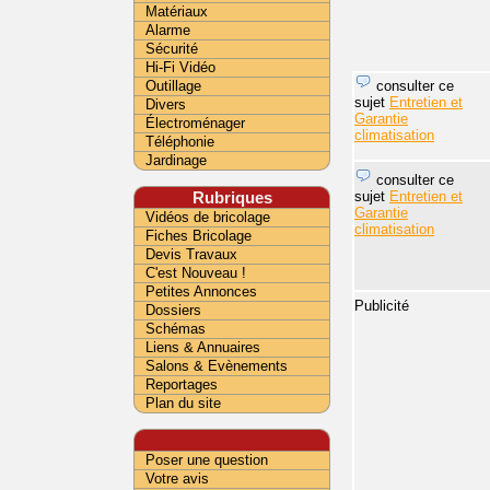
Matériaux
Alarme
Sécurité
Hi-Fi Vidéo
consulter ce
Outillage
sujet
Entretien et
Divers
Garantie
Électroménager
climatisation
Téléphonie
Jardinage
consulter ce
sujet
Entretien et
Rubriques
Garantie
Vidéos de bricolage
climatisation
Fiches Bricolage
Devis Travaux
C'est Nouveau !
Petites Annonces
Publicité
Dossiers
Schémas
Liens & Annuaires
Salons & Evènements
Reportages
Plan du site
Poser une question
Votre avis