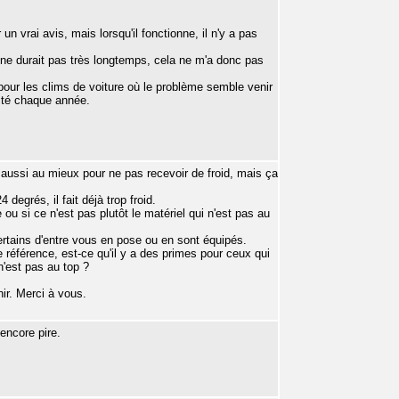
 vrai avis, mais lorsqu'il fonctionne, il n'y a pas
a ne durait pas très longtemps, cela ne m'a donc pas
our les clims de voiture où le problème semble venir
ecté chaque année.
ée aussi au mieux pour ne pas recevoir de froid, mais ça
degrés, il fait déjà trop froid.
ou si ce n'est pas plutôt le matériel qui n'est pas au
ertains d'entre vous en pose ou en sont équipés.
 référence, est-ce qu'il y a des primes pour ceux qui
n'est pas au top ?
nir. Merci à vous.
 encore pire.