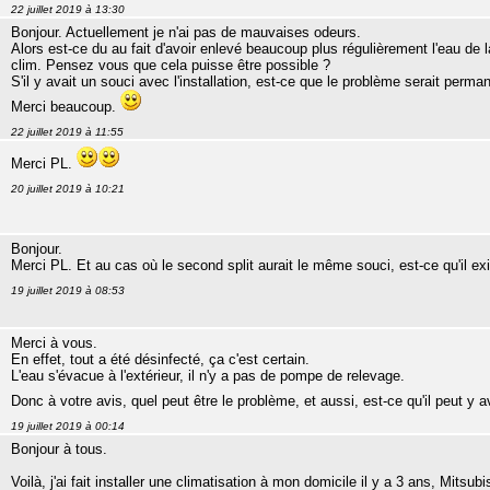
22 juillet 2019 à 13:30
Bonjour. Actuellement je n'ai pas de mauvaises odeurs.
Alors est-ce du au fait d'avoir enlevé beaucoup plus régulièrement l'eau de la 
clim. Pensez vous que cela puisse être possible ?
S'il y avait un souci avec l'installation, est-ce que le problème serait per
Merci beaucoup.
22 juillet 2019 à 11:55
Merci PL.
20 juillet 2019 à 10:21
Bonjour.
Merci PL. Et au cas où le second split aurait le même souci, est-ce qu'il ex
19 juillet 2019 à 08:53
Merci à vous.
En effet, tout a été désinfecté, ça c'est certain.
L'eau s'évacue à l'extérieur, il n'y a pas de pompe de relevage.
Donc à votre avis, quel peut être le problème, et aussi, est-ce qu'il peut y a
19 juillet 2019 à 00:14
Bonjour à tous.
Voilà, j'ai fait installer une climatisation à mon domicile il y a 3 ans, Mitsubi