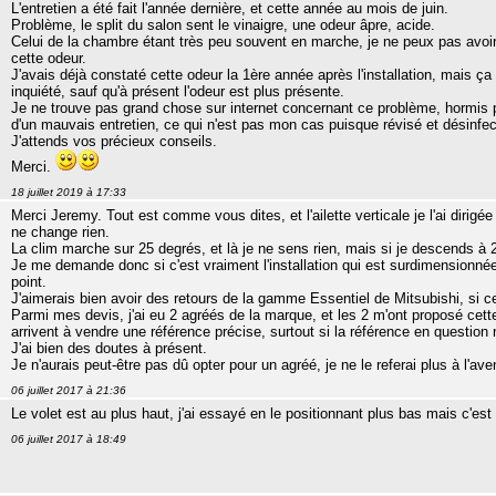
L'entretien a été fait l'année dernière, et cette année au mois de juin.
Problème, le split du salon sent le vinaigre, une odeur âpre, acide.
Celui de la chambre étant très peu souvent en marche, je ne peux pas avoir un
cette odeur.
J'avais déjà constaté cette odeur la 1ère année après l'installation, mais ç
inquiété, sauf qu'à présent l'odeur est plus présente.
Je ne trouve pas grand chose sur internet concernant ce problème, hormis p
d'un mauvais entretien, ce qui n'est pas mon cas puisque révisé et désinf
J'attends vos précieux conseils.
Merci.
18 juillet 2019 à 17:33
Merci Jeremy. Tout est comme vous dites, et l'ailette verticale je l'ai dirig
ne change rien.
La clim marche sur 25 degrés, et là je ne sens rien, mais si je descends à 24 
Je me demande donc si c'est vraiment l'installation qui est surdimensionnée 
point.
J'aimerais bien avoir des retours de la gamme Essentiel de Mitsubishi, si c
Parmi mes devis, j'ai eu 2 agréés de la marque, et les 2 m'ont proposé cette
arrivent à vendre une référence précise, surtout si la référence en question 
J'ai bien des doutes à présent.
Je n'aurais peut-être pas dû opter pour un agréé, je ne le referai plus à l'ave
06 juillet 2017 à 21:36
Le volet est au plus haut, j'ai essayé en le positionnant plus bas mais c'est
06 juillet 2017 à 18:49