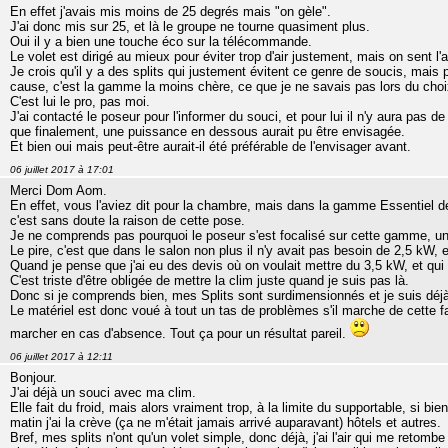
En effet j'avais mis moins de 25 degrés mais "on gèle".
J'ai donc mis sur 25, et là le groupe ne tourne quasiment plus.
Oui il y a bien une touche éco sur la télécommande.
Le volet est dirigé au mieux pour éviter trop d'air justement, mais on sent l'a
Je crois qu'il y a des splits qui justement évitent ce genre de soucis, mais 
cause, c'est la gamme la moins chère, ce que je ne savais pas lors du choi
C'est lui le pro, pas moi.
J'ai contacté le poseur pour l'informer du souci, et pour lui il n'y aura pas
que finalement, une puissance en dessous aurait pu être envisagée.
Et bien oui mais peut-être aurait-il été préférable de l'envisager avant.
06 juillet 2017 à 17:01
Merci Dom Aom.
En effet, vous l'aviez dit pour la chambre, mais dans la gamme Essentiel de
c'est sans doute la raison de cette pose.
Je ne comprends pas pourquoi le poseur s'est focalisé sur cette gamme, un
Le pire, c'est que dans le salon non plus il n'y avait pas besoin de 2,5 kW, 
Quand je pense que j'ai eu des devis où on voulait mettre du 3,5 kW, et qui 
C'est triste d'être obligée de mettre la clim juste quand je suis pas là.
Donc si je comprends bien, mes Splits sont surdimensionnés et je suis déj
Le matériel est donc voué à tout un tas de problèmes s'il marche de cette
marcher en cas d'absence. Tout ça pour un résultat pareil.
06 juillet 2017 à 12:11
Bonjour.
J'ai déjà un souci avec ma clim.
Elle fait du froid, mais alors vraiment trop, à la limite du supportable, si bien
matin j'ai la crève (ça ne m'était jamais arrivé auparavant) hôtels et autres.
Bref, mes splits n'ont qu'un volet simple, donc déjà, j'ai l'air qui me retombe