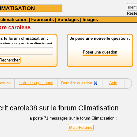
IMATISATION
Reste
 climatisation
|
Fabricants
|
Sondages
|
Images
bre carole38
 le forum climatisation :
Je pose une nouvelle question :
question pour y accéder directement
Liste des questions
Aide
estion
Dernière question
rit
carole38 sur le forum Climatisation
a posté 71 messages sur le forum Climatisation :
Multi-Forums