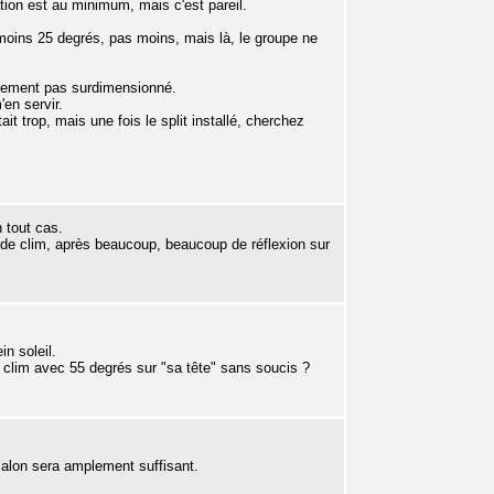
lation est au minimum, mais c'est pareil.
 moins 25 degrés, pas moins, mais là, le groupe ne
lement pas surdimensionné.
en servir.
it trop, mais une fois le split installé, cherchez
n tout cas.
 de clim, après beaucoup, beaucoup de réflexion sur
n soleil.
a clim avec 55 degrés sur "sa tête" sans soucis ?
 salon sera amplement suffisant.