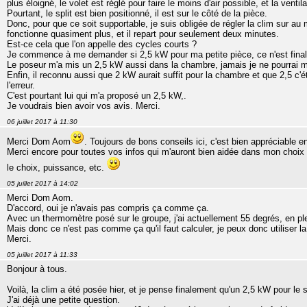
plus éloigné, le volet est réglé pour faire le moins d'air possible, et la venti
Pourtant, le split est bien positionné, il est sur le côté de la pièce.
Donc, pour que ce soit supportable, je suis obligée de régler la clim sur au
fonctionne quasiment plus, et il repart pour seulement deux minutes.
Est-ce cela que l'on appelle des cycles courts ?
Je commence à me demander si 2,5 kW pour ma petite pièce, ce n'est fina
Le poseur m'a mis un 2,5 kW aussi dans la chambre, jamais je ne pourrai m'
Enfin, il reconnu aussi que 2 kW aurait suffit pour la chambre et que 2,5 c'éta
l'erreur.
C'est pourtant lui qui m'a proposé un 2,5 kW,.
Je voudrais bien avoir vos avis. Merci.
06 juillet 2017 à 11:30
Merci Dom Aom
. Toujours de bons conseils ici, c'est bien appréciable e
Merci encore pour toutes vos infos qui m'auront bien aidée dans mon choix
le choix, puissance, etc.
05 juillet 2017 à 14:02
Merci Dom Aom.
D'accord, oui je n'avais pas compris ça comme ça.
Avec un thermomètre posé sur le groupe, j'ai actuellement 55 degrés, en plei
Mais donc ce n'est pas comme ça qu'il faut calculer, je peux donc utiliser l
Merci.
05 juillet 2017 à 11:33
Bonjour à tous.
Voilà, la clim a été posée hier, et je pense finalement qu'un 2,5 kW pour le
J'ai déjà une petite question.