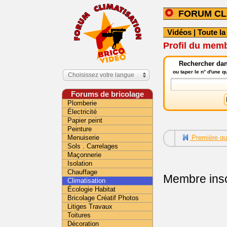
FORUM CL
Vidéos
|
Toute la
Profil du mem
Rechercher dans
ou taper le n° d'une 
Choisissez votre langue
Forums de bricolage
Plomberie
Électricité
Papier peint
Peinture
Menuiserie
Première qu
Sols . Carrelages
Maçonnerie
Isolation
Chauffage
Membre insc
Climatisation
Écologie Habitat
Bricolage Créatif Photos
Litiges Travaux
Toitures
Décoration