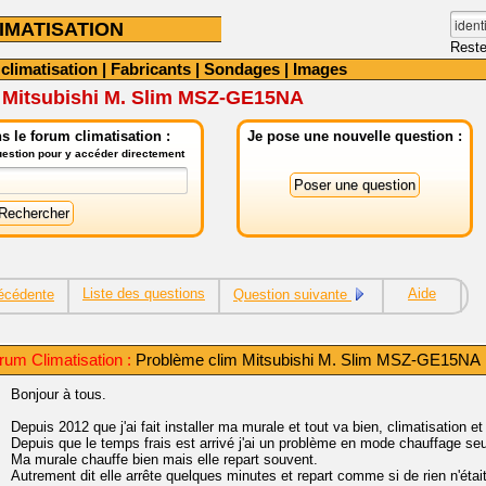
IMATISATION
Reste
 climatisation
|
Fabricants
|
Sondages
|
Images
 Mitsubishi M. Slim MSZ-GE15NA
 le forum climatisation :
Je pose une nouvelle question :
question pour y accéder directement
Liste des questions
Aide
écédente
Question suivante
um Climatisation :
Problème clim Mitsubishi M. Slim MSZ-GE15NA
Bonjour à tous.
Depuis 2012 que j'ai fait installer ma murale et tout va bien, climatisation e
Depuis que le temps frais est arrivé j'ai un problème en mode chauffage se
Ma murale chauffe bien mais elle repart souvent.
Autrement dit elle arrête quelques minutes et repart comme si de rien n'était