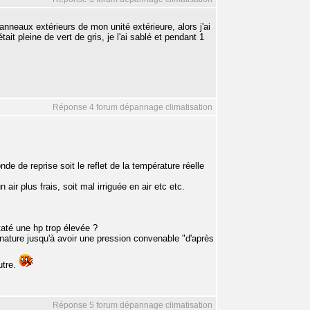
panneaux extérieurs de mon unité extérieure, alors j'ai
ait pleine de vert de gris, je l'ai sablé et pendant 1
Réponse 4 forum dépannage climatisation
nde de reprise soit le reflet de la température réelle
 air plus frais, soit mal irriguée en air etc etc.
taté une hp trop élevée ?
la nature jusqu'à avoir une pression convenable "d'après
utre.
Réponse 5 forum dépannage climatisation