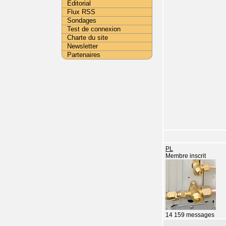
Editorial
Flux RSS
Sondages
Test de connexion
Charte du site
Newsletter
Partenaires
PL
Membre inscrit
14 159 messages