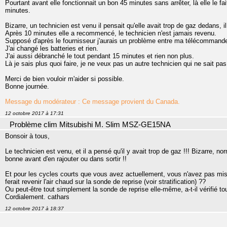
Pourtant avant elle fonctionnait un bon 45 minutes sans arrêter, là elle le fa
minutes.
Bizarre, un technicien est venu il pensait qu'elle avait trop de gaz dedans, il 
Après 10 minutes elle a recommencé, le technicien n'est jamais revenu.
Supposé d'après le fournisseur j'aurais un problème entre ma télécommande
J'ai changé les batteries et rien.
J'ai aussi débranché le tout pendant 15 minutes et rien non plus.
Là je sais plus quoi faire, je ne veux pas un autre technicien qui ne sait pas 
Merci de bien vouloir m'aider si possible.
Bonne journée.
Message du modérateur : Ce message provient du Canada.
12 octobre 2017 à 17:31
Problème clim Mitsubishi M. Slim MSZ-GE15NA
Bonsoir à tous,
Le technicien est venu, et il a pensé qu'il y avait trop de gaz !!! Bizarre, n
bonne avant d'en rajouter ou dans sortir !!
Et pour les cycles courts que vous avez actuellement, vous n'avez pas mis 
ferait revenir l'air chaud sur la sonde de reprise (voir stratification) ??
Ou peut-être tout simplement la sonde de reprise elle-même, a-t-il vérifié tou
Cordialement. cathars
12 octobre 2017 à 18:37