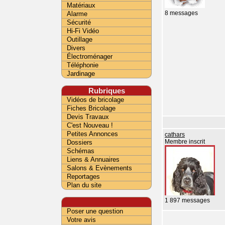
Matériaux
Alarme
8 messages
Sécurité
Hi-Fi Vidéo
Outillage
Divers
Électroménager
Téléphonie
Jardinage
Rubriques
Vidéos de bricolage
Fiches Bricolage
Devis Travaux
C'est Nouveau !
Petites Annonces
cathars
Dossiers
Membre inscrit
Schémas
Liens & Annuaires
Salons & Evènements
Reportages
Plan du site
1 897 messages
Poser une question
Votre avis