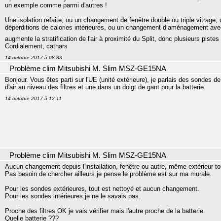
un exemple comme parmi d'autres !
Une isolation refaite, ou un changement de fenêtre double ou triple vitrage
déperditions de calories intérieures, ou un changement d’aménagement avec
augmente la stratification de l'air à proximité du Split, donc plusieurs piste
Cordialement, cathars
14 octobre 2017 à 08:33
Problème clim Mitsubishi M. Slim MSZ-GE15NA
Bonjour. Vous êtes parti sur l'UE (unité extérieure), je parlais des sondes de l
d'air au niveau des filtres et une dans un doigt de gant pour la batterie.
14 octobre 2017 à 12:11
Problème clim Mitsubishi M. Slim MSZ-GE15NA
Aucun changement depuis l'installation, fenêtre ou autre, même extérieur 
Pas besoin de chercher ailleurs je pense le problème est sur ma murale.
Pour les sondes extérieures, tout est nettoyé et aucun changement.
Pour les sondes intérieures je ne le savais pas.
Proche des filtres OK je vais vérifier mais l'autre proche de la batterie.
Quelle batterie ???