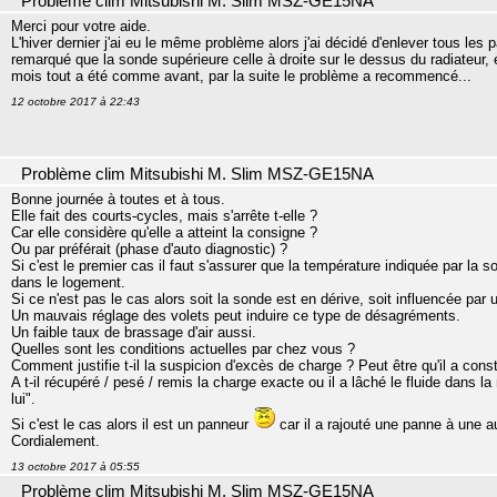
Problème clim Mitsubishi M. Slim MSZ-GE15NA
Merci pour votre aide.
L'hiver dernier j'ai eu le même problème alors j'ai décidé d'enlever tous les 
remarqué que la sonde supérieure celle à droite sur le dessus du radiateur, ét
mois tout a été comme avant, par la suite le problème a recommencé...
12 octobre 2017 à 22:43
Problème clim Mitsubishi M. Slim MSZ-GE15NA
Bonne journée à toutes et à tous.
Elle fait des courts-cycles, mais s'arrête t-elle ?
Car elle considère qu'elle a atteint la consigne ?
Ou par préférait (phase d'auto diagnostic) ?
Si c'est le premier cas il faut s'assurer que la température indiquée par la so
dans le logement.
Si ce n'est pas le cas alors soit la sonde est en dérive, soit influencée par un
Un mauvais réglage des volets peut induire ce type de désagréments.
Un faible taux de brassage d'air aussi.
Quelles sont les conditions actuelles par chez vous ?
Comment justifie t-il la suspicion d'excès de charge ? Peut être qu'il a cons
A t-il récupéré / pesé / remis la charge exacte ou il a lâché le fluide dans 
lui".
Si c'est le cas alors il est un panneur
car il a rajouté une panne à une a
Cordialement.
13 octobre 2017 à 05:55
Problème clim Mitsubishi M. Slim MSZ-GE15NA