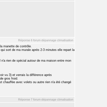
Réponse 6 forum dépannage climatisation
 la manette de contrôle.
is qui sort de ma murale après 2-3 minutes elle repart la
il n'a rien de spécial autour de ma maison entre mon
ir vu 3) et verrais la différence après
de gros froid.
st chauffée avec volets ou autre rien n'a été changé
Réponse 7 forum dépannage climatisation