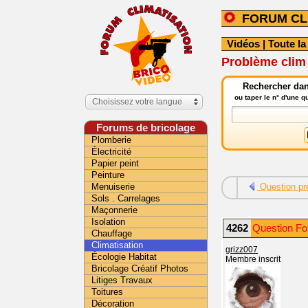
FORUM CL
Vidéos
|
Toute la
Problème clim
Rechercher dans
ou taper le n° d'une 
Choisissez votre langue
Forums de bricolage
Plomberie
Électricité
Papier peint
Peinture
Menuiserie
Question pr
Sols . Carrelages
Maçonnerie
Isolation
4262
Question For
Chauffage
Climatisation
grizz007
Écologie Habitat
Membre inscrit
Bricolage Créatif Photos
Litiges Travaux
Toitures
Décoration