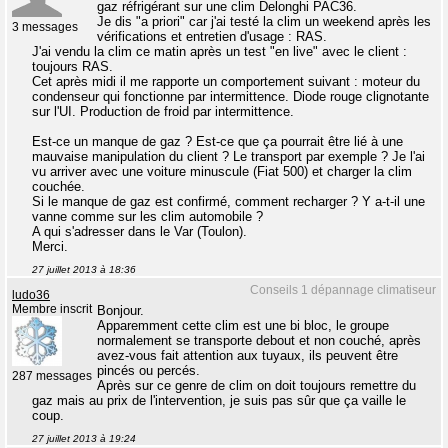
gaz réfrigérant sur une clim Delonghi PAC36.
Je dis "a priori" car j'ai testé la clim un weekend après les
3 messages
vérifications et entretien d'usage : RAS.
J'ai vendu la clim ce matin après un test "en live" avec le client :
toujours RAS.
Cet après midi il me rapporte un comportement suivant : moteur du
condenseur qui fonctionne par intermittence. Diode rouge clignotante
sur l'UI. Production de froid par intermittence.
Est-ce un manque de gaz ? Est-ce que ça pourrait être lié à une
mauvaise manipulation du client ? Le transport par exemple ? Je l'ai
vu arriver avec une voiture minuscule (Fiat 500) et charger la clim
couchée.
Si le manque de gaz est confirmé, comment recharger ? Y a-t-il une
vanne comme sur les clim automobile ?
A qui s'adresser dans le Var (Toulon).
Merci.
27 juillet 2013 à 18:36
Conseils 1 dépannage climatiseur
ludo36
Membre inscrit
Bonjour.
Apparemment cette clim est une bi bloc, le groupe
normalement se transporte debout et non couché, après
avez-vous fait attention aux tuyaux, ils peuvent être
pincés ou percés.
287 messages
Après sur ce genre de clim on doit toujours remettre du
gaz mais au prix de l'intervention, je suis pas sûr que ça vaille le
coup.
27 juillet 2013 à 19:24