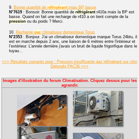
9.
Bonne quantité de
réfrigérant
mais BP basse
N°7619
: Bonsoir. Bonne quantité de
réfrigérant
r410a mais la BP est
basse. Quand on fait une recharge de r410 a on tient compte de la
pression
ou du poids ? Merci.
10.
Recharge
gaz
climatiseur domestique Torus
N°2353
: Bonjour. J'ai un climatiseur domestique marque Torus 24btu, il
est en marche depuis 2 ans, une liaison de 6 mètres entre l'intérieur et
l’extérieur. L'année dernière j'avais un bruit de liquide frigorifique dans le
tuyau...
>>> Résultats suivants pour : Pression insuffisante gaz réfrigérant sur clim
Delonghi PAC36 >>>
Images d'illustration du forum Climatisation. Cliquez dessus pour les
agrandir.