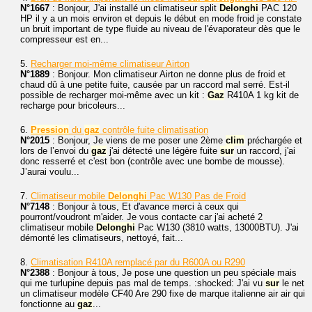
N°1667
: Bonjour, J'ai installé un climatiseur split
Delonghi
PAC 120
HP il y a un mois environ et depuis le début en mode froid je constate
un bruit important de type fluide au niveau de l'évaporateur dès que le
compresseur est en...
5.
Recharger moi-même climatiseur Airton
N°1889
: Bonjour. Mon climatiseur Airton ne donne plus de froid et
chaud dû à une petite fuite, causée par un raccord mal serré. Est-il
possible de recharger moi-même avec un kit :
Gaz
R410A 1 kg kit de
recharge pour bricoleurs...
6.
Pression
du
gaz
contrôle fuite climatisation
N°2015
: Bonjour, Je viens de me poser une 2ème
clim
préchargée et
lors de l’envoi du
gaz
j'ai détecté une légère fuite
sur
un raccord, j'ai
donc resserré et c'est bon (contrôle avec une bombe de mousse).
J’aurai voulu...
7.
Climatiseur mobile
Delonghi
Pac W130 Pas de Froid
N°7148
: Bonjour à tous, Et d'avance merci à ceux qui
pourront/voudront m'aider. Je vous contacte car j'ai acheté 2
climatiseur mobile
Delonghi
Pac W130 (3810 watts, 13000BTU). J'ai
démonté les climatiseurs, nettoyé, fait...
8.
Climatisation R410A remplacé par du R600A ou R290
N°2388
: Bonjour à tous, Je pose une question un peu spéciale mais
qui me turlupine depuis pas mal de temps. :shocked: J'ai vu
sur
le net
un climatiseur modèle CF40 Are 290 fixe de marque italienne air air qui
fonctionne au
gaz
...