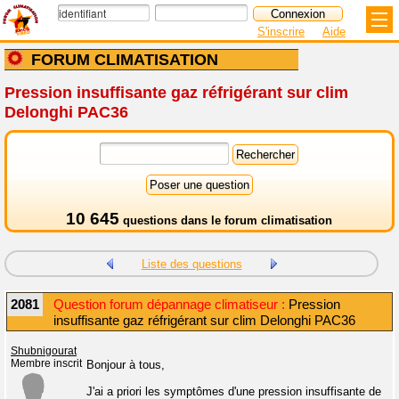
S'inscrire
Aide
FORUM CLIMATISATION
Pression insuffisante gaz réfrigérant sur clim
Delonghi PAC36
10 645
questions dans le
forum climatisation
Liste des questions
2081
Question forum dépannage climatiseur :
Pression
insuffisante gaz réfrigérant sur clim Delonghi PAC36
Shubnigourat
Membre inscrit
Bonjour à tous,
J'ai a priori les symptômes d'une pression insuffisante de