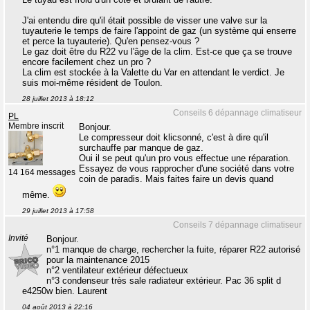
J'ai entendu dire qu'il était possible de visser une valve sur la
tuyauterie le temps de faire l'appoint de gaz (un système qui enserre
et perce la tuyauterie). Qu'en pensez-vous ?
Le gaz doit être du R22 vu l'âge de la clim. Est-ce que ça se trouve
encore facilement chez un pro ?
La clim est stockée à la Valette du Var en attendant le verdict. Je
suis moi-même résident de Toulon.
28 juillet 2013 à 18:12
Conseils 6 dépannage climatiseur
PL
Membre inscrit
Bonjour.
Le compresseur doit klicsonné, c'est à dire qu'il
surchauffe par manque de gaz.
Oui il se peut qu'un pro vous effectue une réparation.
Essayez de vous rapprocher d'une société dans votre
14 164 messages
coin de paradis. Mais faites faire un devis quand
même.
29 juillet 2013 à 17:58
Conseils 7 dépannage climatiseur
Invité
Bonjour.
n°1 manque de charge, rechercher la fuite, réparer R22 autorisé
pour la maintenance 2015
n°2 ventilateur extérieur défectueux
n°3 condenseur très sale radiateur extérieur. Pac 36 split d
e4250w bien. Laurent
04 août 2013 à 22:16