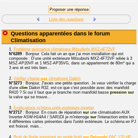
Liste des questions
Questions apparentées dans le forum
Climatisation
1.
Problème puissance climatiseur Mitsubishi MXZ-4F72VF
N°6289
: Bonjour. Cela fait un an que j’ai mon installation qui est
composée : D’une unité extérieure Mitsubishi MXZ-4F72VF reliée à 3
MSZ-AP20VF et 1 MSZ-AP35VG, dans un appartement de 80m² qui a
3 ans et est très bien...
2.
Vérifier charge
gaz
climatiseur Daikin
N°3273
: Bonjour, J'avais une petite question. Je veux vérifier la charge
d'une
clim
Daikin R32, est-ce que c'est possible avec des manifold
R410 ? Si oui il faut que je branche mon manifold basse
pression
sur
la valve qui se trouve...
3.
Explications schéma unité extérieure inverter
N°2717
: Bonjour. En cours de réparation
sur
une climatisation AUX
Inverter ASW-H14A4 / SAR1DI je m'interroge
sur
l'interaction entre les
4 différentes cartes présentes dans l'unité extérieure. Le schéma en PJ
est froissé, mais...
4.
Bruit de fluide important en mode froid
sur
Delonghi
PAC 120 HP