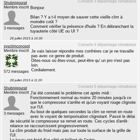
Conseils 3 dépannage climatiseur
Shubnigourat
Membre inscrit
Bonjour.
Bilan ? Y a t-il moyen de sauver cette vieille clim à
moindre coût ?
Comment vérifier la présence d'huile ? En débranchant la
3 messages
tuyauterie côté UE ou UI ?
28 juillet 2013 à 10:30
Conseils 4 dépannage climatiseur
sysclimconcept
Membre inscrit
Je vais laisser répondre mes confrères car je ne travaille
pas avec ce genre de produit.
Dites-nous où êtes-vous, peut-être qu' un pro n'est pas
loin.
Cordialement.
572 messages
28 juillet 2013 à 11:20
Conseils 5 dépannage climatiseur
Shubnigourat
Membre inscrit
J'ai été constaté le problème cet après midi :
Fonctionnement normal au moins 20 minutes jusqu'à ce
que le compresseur s'arrête et qu'un voyant rouge clignote
sur l'UI.
Au bout de quelques secondes la clim se remet en route
3 messages
avec le voyant de temporisation clignotant. Passé le délai
de sécurité le compresseur se remet en route. Ces cycles d'arrêt-
relance se raccourcissent progressivement.
La clim produit du froid mais pas sur toute la surface de la grille de
l'UI.
Le tuyau est froid d'un côté et brûlant de l'autre.