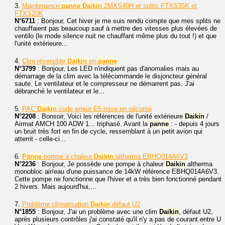
3.
Maintenance
panne
Daikin
2MXS40H et splits FTXS35K et
FTXS20K
N°6711
: Bonjour, Cet hiver je me suis rendu compte que mes splits ne
chauffaient pas beaucoup sauf à mettre des vitesses plus élevées de
ventilo (le mode silence nuit ne chauffant même plus du tout !) et que
l'unité extérieure...
4.
Clim réversible
Daikin
en
panne
N°3799
: Bonjour, Les LED n'indiquent pas d'anomalies mais au
démarrage de la clim avec la télécommande le disjoncteur général
saute. Le ventilateur et le compresseur ne démarrent pas. J'ai
débranché le ventilateur et le...
5.
PAC
Daikin
code erreur E5 mise en sécurité
N°2208
: Bonsoir, Voici les références de l'unité extérieure
Daikin
/
Airmat AMCH 100 ADW 1... triphasé. Avant la
panne
: - depuis 4 jours
un bruit très fort en fin de cycle, ressemblant à un petit avion qui
atterrit - celle-ci...
6.
Panne
pompe à chaleur
Daikin
altherma EBHQ014A6V3
N°2236
: Bonjour, Je possède une pompe à chaleur
Daikin
altherma
monobloc air/eau d'une puissance de 14kW référence EBHQ014A6V3.
Cette pompe ne fonctionne que l'hiver et a très bien fonctionné pendant
2 hivers. Mais aujourd'hui,...
7.
Problème climatisation
Daikin
défaut U2
N°1855
: Bonjour, J'ai un problème avec une clim
Daikin
, défaut U2,
après plusieurs contrôles j'ai constaté qu'il n'y a pas de courant entre U