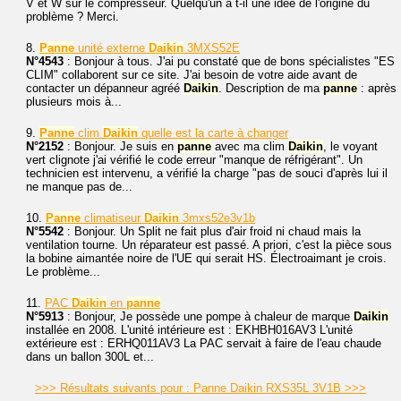
V et W sur le compresseur. Quelqu'un a t-il une idée de l'origine du
problème ? Merci.
8.
Panne
unité externe
Daikin
3MXS52E
N°4543
: Bonjour à tous. J'ai pu constaté que de bons spécialistes "ES
CLIM" collaborent sur ce site. J'ai besoin de votre aide avant de
contacter un dépanneur agréé
Daikin
. Description de ma
panne
: après
plusieurs mois à...
9.
Panne
clim
Daikin
quelle est la carte à changer
N°2152
: Bonjour. Je suis en
panne
avec ma clim
Daikin
, le voyant
vert clignote j'ai vérifié le code erreur "manque de réfrigérant". Un
technicien est intervenu, a vérifié la charge "pas de souci d'après lui il
ne manque pas de...
10.
Panne
climatiseur
Daikin
3mxs52e3v1b
N°5542
: Bonjour. Un Split ne fait plus d'air froid ni chaud mais la
ventilation tourne. Un réparateur est passé. A priori, c'est la pièce sous
la bobine aimantée noire de l'UE qui serait HS. Électroaimant je crois.
Le problème...
11.
PAC
Daikin
en
panne
N°5913
: Bonjour, Je possède une pompe à chaleur de marque
Daikin
installée en 2008. L'unité intérieure est : EKHBH016AV3 L'unité
extérieure est : ERHQ011AV3 La PAC servait à faire de l'eau chaude
dans un ballon 300L et...
>>> Résultats suivants pour : Panne Daikin RXS35L 3V1B >>>