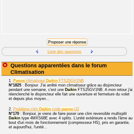
Liste des questions
Questions apparentées dans le forum
Climatisation
1.
Panne
climatiseur
Daikin
FTS25GV1NB
N°1825
: Bonjour. J'ai arrêté mon climatiseur grâce au disjoncteur
pendant une semaine, c'est une
Daikin
FTS25GV1NB. A mon retour j'ai
réenclenché le disjoncteur elle fait une ouverture et fermeture du volet
et depuis plus moyen...
2.
Problème clim
Daikin
code
panne
U2
N°170
: Bonjour, je viens de faire poser une clim reversible multisplit
Daikin
type 4MXS68E avec 4 splits. L'unité extérieure a rendu l'âme au
bout d'un mois de fonctionnement (compresseur HS), pris en garantie,
et aujourd'hui, l'unité...