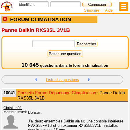
S'inscrire
Aide
FORUM CLIMATISATION
Panne Daikin RXS35L 3V1B
10 645
questions dans le
forum climatisation
Liste des questions
10041
Conseils Forum Dépannage Climatisation :
Panne Daikin
RXS35L 3V1B
Christian91
Membre inscrit
Bonsoir.
J'ai deux ensembles Daikin air/air, une console intérieure
FVXS35FV1B et un extérieur RXS35L3V1B, installés
depuis environ 15 ans.