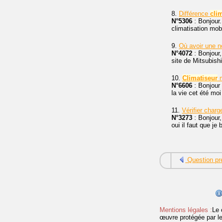
8.
Différence
cli
N°5306
: Bonjour.
climatisation mob
9.
Où avoir une n
N°4072
: Bonjour,
site de Mitsubishi
10.
Climatiseur
m
N°6606
: Bonjour 
la vie cet été moi
11.
Vérifier char
N°3273
: Bonjour,
oui il faut que j
Question pr
Mentions légales :
Le 
œuvre protégée par les 