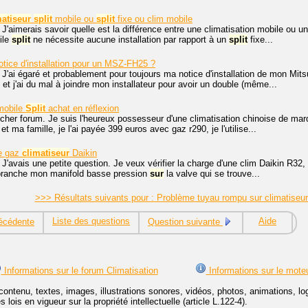
matiseur
split
mobile ou
split
fixe ou clim mobile
 J'aimerais savoir quelle est la différence entre une climatisation mobile ou u
ile
split
ne nécessite aucune installation par rapport à un
split
fixe...
otice d'installation pour un MSZ-FH25 ?
 J'ai égaré et probablement pour toujours ma notice d'installation de mon M
 et j'ai du mal à joindre mon installateur pour avoir un double (même...
obile
Split
achat en réflexion
cher forum. Je suis l'heureux possesseur d'une climatisation chinoise de ma
 et ma famille, je l'ai payée 399 euros avec gaz r290, je l'utilise...
ge gaz
climatiseur
Daikin
 J'avais une petite question. Je veux vérifier la charge d'une clim Daikin R32
e branche mon manifold basse pression
sur
la valve qui se trouve...
>>> Résultats suivants pour : Problème tuyau rompu sur climatiseur
Liste des questions
Aide
écédente
Question suivante
Informations sur le forum Climatisation
Informations sur le mote
contenu, textes, images, illustrations sonores, vidéos, photos, animations, 
lois en vigueur sur la propriété intellectuelle (article L.122-4).