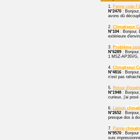
1.
Panne code F
N°2470
: Bonjour,
avons dû découpl
2.
Climatiseur
Ca
N°104
: Bonjour, D
extérieure d'envi
3.
Problème
pui
N°6289
: Bonjour.
1 MSZ-AP35VG, da
4.
Climatiseur
Ca
N°4816
: Bonjour
n’est pas rafraichi
5.
Retour d'expér
N°1948
: Bonjour, 
curieux, j'ai pos
6.
Liaison
climat
N°2652
: Bonjour
presque dos à dos 
7.
Panne
climati
N°9570
: Bonjour 
suis impressionn