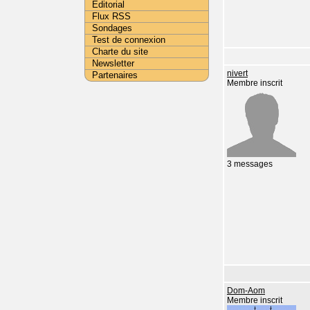
Editorial
Flux RSS
Sondages
Test de connexion
Charte du site
Newsletter
nivert
Partenaires
Membre inscrit
3 messages
Dom-Aom
Membre inscrit