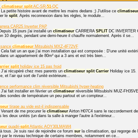
1
climatiseur
split
AC-SR-
51
-QC
 La petite histoire avant de mettre les mains dedans ;) J'utilise ce
climatiseu
er le
split
. Après reconnexion dans les règles, le module...
rrera CAR25 Inverter PAP
epuis 15 jours j'ai installé un
climatiseur
CARRERA
SPLIT
DC INVERTER CA
ron 10 degrés, pendant une demi-heure il chauffe normalement. Après il se...
ssance
climatiseur
Mitsubishi MXZ-4F72VF
 Cela fait un an que j’ai mon installation qui est composée : D’une unité e
ns un appartement de 80m² qui a 3 ans et est très bien...
rrier
split
holiday ice 15 pas froid
, J’ai récupéré chez mes parents un
climatiseur
split
Carrier
Holiday ice 15. I
e, et l’air qui sort de l’unité extérieure...
ience performance clim réversible Mitsubishi hyper-heating
J'ai fait installer en février un
climatiseur
réversible Mitsubishi MUZ-FH35VE
é des sondes de température un peu partout et un compteur...
iseur
tirage au vide est-il indispensable
, Venant de me procurer le
climatiseur
Airton H07C4 sans le raccordement des 
les deux unités (un dans la salle à manger l'autre à l'extérieur...
seur
quadri-
split
Atlantic AOY30LMAW4
à tous. Je suis ravi de rejoindre ce forum
sur
la climatisation, qui regorge de
é par le niveau technique de certains membres, notamment en ce...