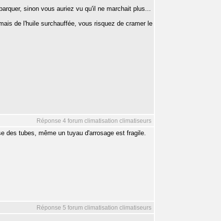
arquer, sinon vous auriez vu qu'il ne marchait plus...
 mais de l'huile surchauffée, vous risquez de cramer le
Réponse 4 forum climatisation climatiseurs
sse des tubes, même un tuyau d'arrosage est fragile.
Réponse 5 forum climatisation climatiseurs