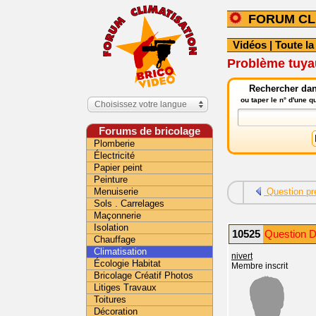
FORUM CL
Vidéos
|
Toute la
Problème tuyau
Rechercher dans
ou taper le n° d'une 
Choisissez votre langue
Forums de bricolage
Plomberie
Électricité
Papier peint
Peinture
Menuiserie
Question pr
Sols . Carrelages
Maçonnerie
Isolation
10525
Question D
Chauffage
Climatisation
nivert
Écologie Habitat
Membre inscrit
Bricolage Créatif Photos
Litiges Travaux
Toitures
Décoration