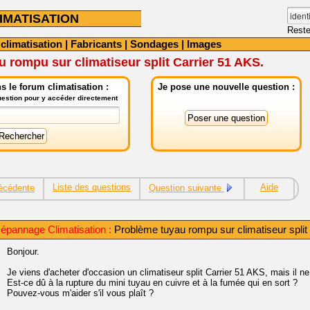
IMATISATION
Reste
 climatisation
|
Fabricants
|
Sondages
|
Images
 rompu sur climatiseur split Carrier 51 AKS.
 le forum climatisation :
Je pose une nouvelle question :
question pour y accéder directement
Liste des questions
Aide
écédente
Question suivante
épannage Climatisation :
Problème tuyau rompu sur climatiseur split
Bonjour.
Je viens d'acheter d'occasion un climatiseur split Carrier 51 AKS, mais il ne 
Est-ce dû à la rupture du mini tuyau en cuivre et à la fumée qui en sort ?
Pouvez-vous m'aider s'il vous plaît ?