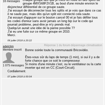
16 messages
groupe 4MXS68F2V1B, au bout d'une minute environ le
disjoncteur différentiel de ce groupe saute.
J'ai essayé de déconnecter tous les splits et je vois que dans ce cas
il ne saute pas, mais dès qu'un split est connecté cela saute.
J'ai essayé d'appuyer sur le bouton cancel 00 et je fais défiler tous
les codes d'erreur sans avoir jamais un long bip sur le code qui
pourrait problème, peut-être je m'y prends mal.
Quelqu'un aurait une idée de la panne possible ??
J'ai eu une fuite sur ce même groupe en 2010.
Merci.
06 juillet 2018 à 20:22
Réponse 1 du forum dépannage climatisation
adelclim
Membre inscrit
Bonne soirée toute la communauté Bricovidéo.
Êtes-vous sûr du laps de temps (1 min), si oui il y a de
forte chance que ce soit le compresseur.
Si moins d'une minute c'est, ou le ventilateur ou la carte
1 075 messages
inverter qui est en CC (Court-Circuit).
Cordialement.
07 juillet 2018 à 00:04