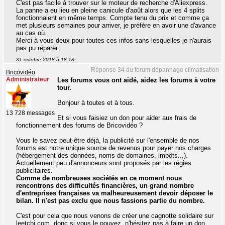
C'est pas facile à trouver sur le moteur de recherche d'Aliexpress.
La panne a eu lieu en pleine canicule d'août alors que les 4 splits
fonctionnaient en même temps. Compte tenu du prix et comme ça
met plusieurs semaines pour arriver, je préfère en avoir une d'avance
au cas où.
Merci à vous deux pour toutes ces infos sans lesquelles je n'aurais
pas pu réparer.
31 octobre 2018 à 18:18
Réponse 34 du forum dépannage climatisation
Bricovidéo
Administrateur
Les forums vous ont aidé, aidez les forums à votre
tour.
Bonjour à toutes et à tous.
13 728 messages
Et si vous faisiez un don pour aider aux frais de
fonctionnement des forums de Bricovidéo ?
Vous le savez peut-être déjà, la publicité sur l'ensemble de nos
forums est notre unique source de revenus pour payer nos charges
(hébergement des données, noms de domaines, impôts...).
Actuellement peu d'annonceurs sont proposés par les régies
publicitaires.
Comme de nombreuses sociétés en ce moment nous
rencontrons des difficultés financières, un grand nombre
d'entreprises françaises va malheureusement devoir déposer le
bilan. Il n'est pas exclu que nous fassions partie du nombre.
C'est pour cela que nous venons de créer une cagnotte solidaire sur
leetchi.com, donc si vous le pouvez, n'hésitez pas à faire un don,