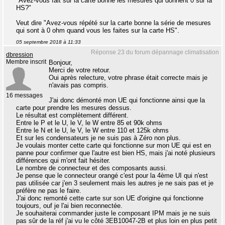
"Avez-vous fait sur la carte bonne les mesures qui donnent 0 sur la
HS?"
Veut dire "Avez-vous répété sur la carte bonne la série de mesures
qui sont à 0 ohm quand vous les faites sur la carte HS".
05 septembre 2018 à 11:33
Réponse 23 du forum dépannage climatisation
dbression
Membre inscrit
Bonjour,
Merci de votre retour.
Oui après relecture, votre phrase était correcte mais je
n'avais pas compris.
16 messages
J'ai donc démonté mon UE qui fonctionne ainsi que la
carte pour prendre les mesures dessus.
Le résultat est complètement différent.
Entre le P et le U, le V, le W entre 85 et 90k ohms
Entre le N et le U, le V, le W entre 110 et 125k ohms
Et sur les condensateurs je ne suis pas à Zéro non plus.
Je voulais monter cette carte qui fonctionne sur mon UE qui est en
panne pour confirmer que l'autre est bien HS, mais j'ai noté plusieurs
différences qui m'ont fait hésiter.
Le nombre de connecteur et des composants aussi.
Je pense que le connecteur orangé c'est pour la 4ème UI qui n'est
pas utilisée car j'en 3 seulement mais les autres je ne sais pas et je
préfère ne pas le faire.
J'ai donc remonté cette carte sur son UE d'origine qui fonctionne
toujours, ouf je l'ai bien reconnectée.
Je souhaiterai commander juste le composant IPM mais je ne suis
pas sûr de la réf j'ai vu le côté 3EB10047-2B et plus loin en plus petit