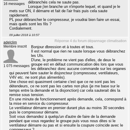
débranchés cela ne saute pas.
16 messages
Lorsque j'en branche un n'importe lequel, et quand je le
mets sur ON, il démarre et fait de l'air frais puis cela saute
rapidement.
PL pour débrancher le compresseur, je voudrai bien faire un essai,
mais quels sont les fils ?
Cordialement.
09 juillet 2018 à 10:57
Réponse 4 du forum dépannage climatisation
adelclim
Membre inscrit
Bonjour dbression et à toutes et tous.
Il est normal que rien ne saute lorsque vous débranchez
les UIs.
D'une, le problème ne vient pas d'elles, de deux le
groupe est en défaut communication dès lors que vous
1 075 messages
les débranchez donc aucune commande sur les organes
qui peuvent faire sauter le disjoncteur (compresseur, ventilateurs,
V4V etc. ne sont plus alimentés).
Une chose est quasiment certaine c'est que ce ne sont pas les
détendeurs, ce ne sont pas les cartes non plus (je me base sur le
temps entre la demande et la disjonction) car cela sauterait dès la
remise sous tension.
En une minute de fonctionnement après demande, cela, correspond à
la mise en service du compresseur.
Le ventilateur démarre en premier durant plus au moins 30 secondes
puis le compresseur démarre.
Soit vous demandez à quelqu'un d'autre de faire de la demande
pendant que vous regardez le groupe puis vous nous dites si le
ventilateur démarre ou pas et si ensuite la coupure coïncide avec le
compresseur ?