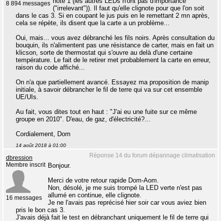
note 1 (les autres LEDs n'ont pas d'importance
8 894 messages
("irrelevant")). Il faut qu'elle clignote pour que l'on soit
dans le cas 3. Si en coupant le jus puis en le remettant 2 mn après,
cela se répète, ils disent que la carte a un problème...
Oui, mais... vous avez débranché les fils noirs. Après consultation du
bouquin, ils n'alimentent pas une résistance de carter, mais en fait un
klicson, sorte de thermostat qui s'ouvre au delà d'une certaine
température. Le fait de le retirer met probablement la carte en erreur,
raison du code affiché...
On n'a que partiellement avancé. Essayez ma proposition de manip
initiale, à savoir débrancher le fil de terre qui va sur cet ensemble
UE/UIs.
Au fait, vous dites tout en haut : "J'ai eu une fuite sur ce même
groupe en 2010". D'eau, de gaz, d'électricité?...
Cordialement, Dom
14 août 2018 à 01:00
Réponse 14 du forum dépannage climatisation
dbression
Membre inscrit
Bonjour.
Merci de votre retour rapide Dom-Aom.
Non, désolé, je me suis trompé la LED verte n'est pas
allumé en continue, elle clignote.
16 messages
Je ne l'avais pas reprécisé hier soir car vous aviez bien
pris le bon cas 3.
J'avais déjà fait le test en débranchant uniquement le fil de terre qui