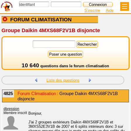
S'inscrire
Aide
FORUM CLIMATISATION
Groupe Daikin 4MXS68F2V1B disjoncte
10 640
questions dans le
forum climatisation
Liste des questions
4825
Forum Climatisation :
Groupe Daikin 4MXS68F2V1B
disjoncte
dbression
Membre inscrit
Bonjour,
J'ai 2 groupes extérieurs Daikin 4MXS68F2V1B et
3MXS52E3V1B de 2007 et 6 splits intérieurs donc 3 sur
chaque groupe dès que je mets en route un des splits du