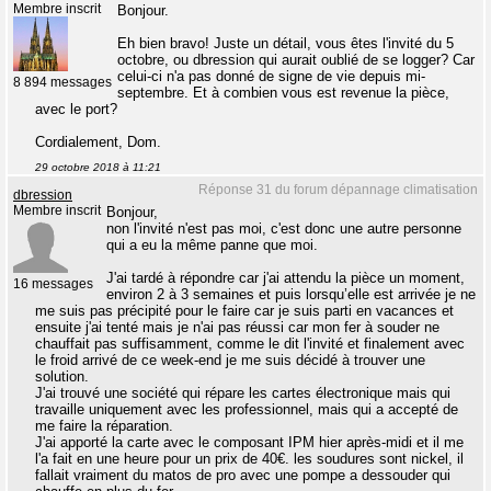
Membre inscrit
Bonjour.
Eh bien bravo! Juste un détail, vous êtes l'invité du 5
octobre, ou dbression qui aurait oublié de se logger? Car
celui-ci n'a pas donné de signe de vie depuis mi-
8 894 messages
septembre. Et à combien vous est revenue la pièce,
avec le port?
Cordialement, Dom.
29 octobre 2018 à 11:21
Réponse 31 du forum dépannage climatisation
dbression
Membre inscrit
Bonjour,
non l'invité n'est pas moi, c'est donc une autre personne
qui a eu la même panne que moi.
J'ai tardé à répondre car j'ai attendu la pièce un moment,
16 messages
environ 2 à 3 semaines et puis lorsqu’elle est arrivée je ne
me suis pas précipité pour le faire car je suis parti en vacances et
ensuite j'ai tenté mais je n'ai pas réussi car mon fer à souder ne
chauffait pas suffisamment, comme le dit l'invité et finalement avec
le froid arrivé de ce week-end je me suis décidé à trouver une
solution.
J'ai trouvé une société qui répare les cartes électronique mais qui
travaille uniquement avec les professionnel, mais qui a accepté de
me faire la réparation.
J'ai apporté la carte avec le composant IPM hier après-midi et il me
l'a fait en une heure pour un prix de 40€. les soudures sont nickel, il
fallait vraiment du matos de pro avec une pompe a dessouder qui