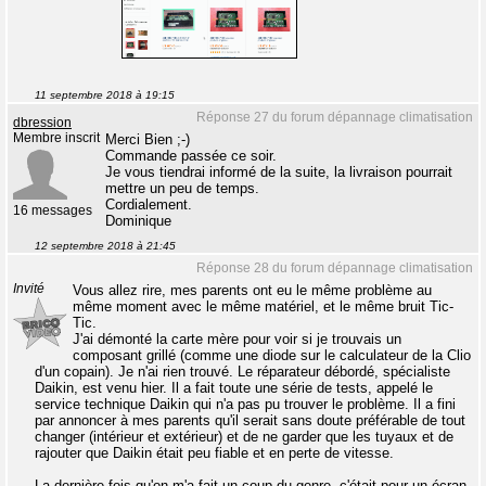
11 septembre 2018 à 19:15
Réponse 27 du forum dépannage climatisation
dbression
Membre inscrit
Merci Bien ;-)
Commande passée ce soir.
Je vous tiendrai informé de la suite, la livraison pourrait
mettre un peu de temps.
Cordialement.
16 messages
Dominique
12 septembre 2018 à 21:45
Réponse 28 du forum dépannage climatisation
Invité
Vous allez rire, mes parents ont eu le même problème au
même moment avec le même matériel, et le même bruit Tic-
Tic.
J'ai démonté la carte mère pour voir si je trouvais un
composant grillé (comme une diode sur le calculateur de la Clio
d'un copain). Je n'ai rien trouvé. Le réparateur débordé, spécialiste
Daikin, est venu hier. Il a fait toute une série de tests, appelé le
service technique Daikin qui n'a pas pu trouver le problème. Il a fini
par annoncer à mes parents qu'il serait sans doute préférable de tout
changer (intérieur et extérieur) et de ne garder que les tuyaux et de
rajouter que Daikin était peu fiable et en perte de vitesse.
La dernière fois qu'on m'a fait un coup du genre, c'était pour un écran