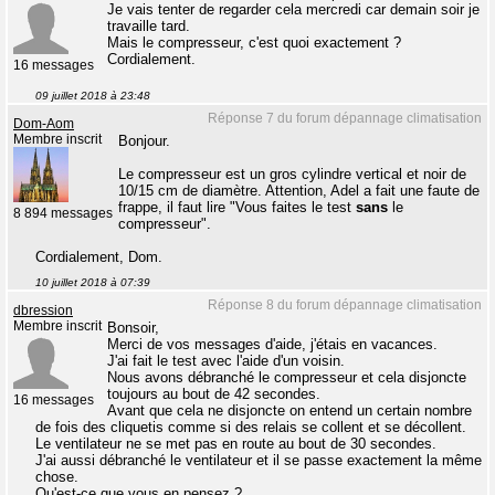
Je vais tenter de regarder cela mercredi car demain soir je
travaille tard.
Mais le compresseur, c'est quoi exactement ?
Cordialement.
16 messages
09 juillet 2018 à 23:48
Réponse 7 du forum dépannage climatisation
Dom-Aom
Membre inscrit
Bonjour.
Le compresseur est un gros cylindre vertical et noir de
10/15 cm de diamètre. Attention, Adel a fait une faute de
frappe, il faut lire "Vous faites le test
sans
le
8 894 messages
compresseur".
Cordialement, Dom.
10 juillet 2018 à 07:39
Réponse 8 du forum dépannage climatisation
dbression
Membre inscrit
Bonsoir,
Merci de vos messages d'aide, j'étais en vacances.
J'ai fait le test avec l'aide d'un voisin.
Nous avons débranché le compresseur et cela disjoncte
toujours au bout de 42 secondes.
16 messages
Avant que cela ne disjoncte on entend un certain nombre
de fois des cliquetis comme si des relais se collent et se décollent.
Le ventilateur ne se met pas en route au bout de 30 secondes.
J'ai aussi débranché le ventilateur et il se passe exactement la même
chose.
Qu'est-ce que vous en pensez ?