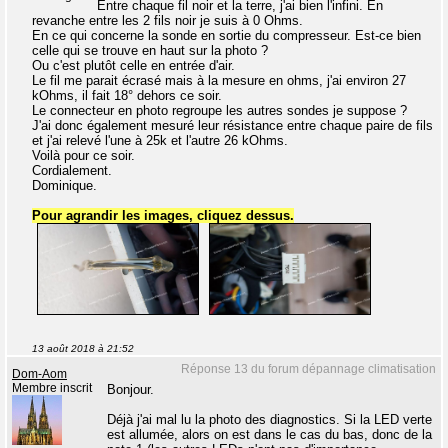
Entre chaque fil noir et la terre, j'ai bien l'infini. En
revanche entre les 2 fils noir je suis à 0 Ohms.
En ce qui concerne la sonde en sortie du compresseur. Est-ce bien
celle qui se trouve en haut sur la photo ?
Ou c'est plutôt celle en entrée d'air.
Le fil me parait écrasé mais à la mesure en ohms, j'ai environ 27
kOhms, il fait 18° dehors ce soir.
Le connecteur en photo regroupe les autres sondes je suppose ?
J'ai donc également mesuré leur résistance entre chaque paire de fils
et j'ai relevé l'une à 25k et l'autre 26 kOhms.
Voilà pour ce soir.
Cordialement.
Dominique.
Pour agrandir les images, cliquez dessus.
13 août 2018 à 21:52
Réponse 13 du forum dépannage climatisation
Dom-Aom
Membre inscrit
Bonjour.
Déjà j'ai mal lu la photo des diagnostics. Si la LED verte
est allumée, alors on est dans le cas du bas, donc de la