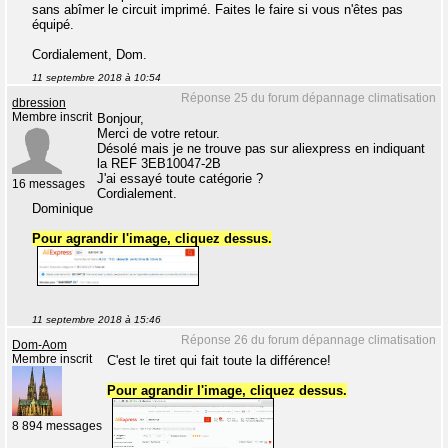
sans abîmer le circuit imprimé. Faites le faire si vous n'êtes pas
équipé.
Cordialement, Dom.
11 septembre 2018 à 10:54
Réponse 25 du forum dépannage climatisation
dbression
Membre inscrit
Bonjour,
Merci de votre retour.
Désolé mais je ne trouve pas sur aliexpress en indiquant
la REF 3EB10047-2B
J'ai essayé toute catégorie ?
16 messages
Cordialement.
Dominique
Pour agrandir l'image, cliquez dessus.
11 septembre 2018 à 15:46
Réponse 26 du forum dépannage climatisation
Dom-Aom
Membre inscrit
C'est le tiret qui fait toute la différence!
Pour agrandir l'image, cliquez dessus.
8 894 messages