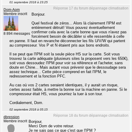
01 septembre 2018 à 23:25
Réponse 17 du forum dépannage climatisation
Dom-Aom
Membre inscrit
Bonjour.
Quel festival de zéros... Alors là clairement l'IPM est
entièrement détruit! Vous pouvez éventuellement
confirmer cela avec la carte bonne que vous n'avez pas
8 894 messages
forcément besoin de décâbler si elle ressemble à celle
en panne. Il faut en revanche déconnecter les fils U/V/W qui partent
au compresseur. Vos P et N étaient pris aux bons endroits.
Il se peut que l'IPM soit la seule pièce HS sur la carte. Soit vous
trouvez la carte adéquate (plusieurs sites la proposent vers les 650€),
soit vous dessoudez l'IPM pour voir sa référence et l'acheter, sans
doute en Chine... Mais autant vous prévenir que le dessoudage sera
assez technique... Cette pièce comprend en fait l'IPM, le
redressement et la fonction PFC.
Au cas où vos 2 cartes seraient identiques, il y aurait un risque,
certes assez faible, à mettre la bonne sur la machine en panne. Si le
compresseur était HS, vous pourriez la tuer à son tour.
Cordialement, Dom.
02 septembre 2018 à 05:15
Réponse 18 du forum dépannage climatisation
dbression
Membre inscrit
Bonjour,
Merci Dom de votre retour.
Je ne sais pas ce que c'est que l'IPM ?