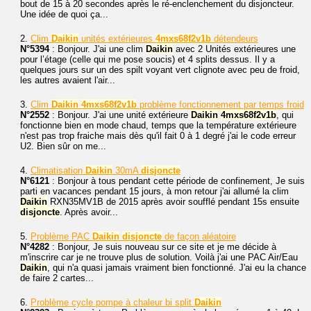
bout de 15 à 20 secondes après le ré-enclenchement du disjoncteur.
Une idée de quoi ça...
2.
Clim
Daikin
unités extérieures
4mxs68f2v1b
détendeurs
N°5394
: Bonjour. J'ai une clim
Daikin
avec 2 Unités extérieures une
pour l’étage (celle qui me pose soucis) et 4 splits dessus. Il y a
quelques jours sur un des spilt voyant vert clignote avec peu de froid,
les autres avaient l'air...
3.
Clim
Daikin
4mxs68f2v1b
problème fonctionnement par temps froid
N°2552
: Bonjour. J'ai une unité extérieure
Daikin
4mxs68f2v1b
, qui
fonctionne bien en mode chaud, temps que la température extérieure
n'est pas trop fraiche mais dès qu'il fait 0 à 1 degré j'ai le code erreur
U2. Bien sûr on me...
4.
Climatisation
Daikin
30mA
disjoncte
N°6121
: Bonjour à tous pendant cette période de confinement, Je suis
parti en vacances pendant 15 jours, à mon retour j'ai allumé la clim
Daikin
RXN35MV1B de 2015 après avoir soufflé pendant 15s ensuite
disjoncte
. Après avoir...
5.
Problème PAC
Daikin
disjoncte
de façon aléatoire
N°4282
: Bonjour, Je suis nouveau sur ce site et je me décide à
m'inscrire car je ne trouve plus de solution. Voilà j'ai une PAC Air/Eau
Daikin
, qui n'a quasi jamais vraiment bien fonctionné. J'ai eu la chance
de faire 2 cartes...
6.
Problème cycle pompe à chaleur bi split
Daikin