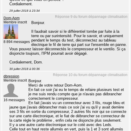
Cordialement.
29 juillet 2018 à 23:34
Réponse 9 du forum dépannage climatisation
Dom-Aom
Membre inscrit
Bonjour.
Il faudrait savoir si le différentiel tombe par fuite à la
terre ou par surintensité. Pour le savoir, et uniquement
pendant le temps du test, déconnectez au tableau
8 894 messages
électrique le fil de terre qui part sur l'ensemble en panne.
Vous pouvez laisser déconnectés le compresseur et le ventilo. Si ça
disjoncte toujours, l'IPM pourrait avoir dégagé.
Cordialement, Dom.
30 juillet 2018 à 00:36
Réponse 10 du forum dépannage climatisation
dbression
Membre inscrit
Bonjour.
Merci de votre retour Dom-Aom.
En fait ce soir j'ai eu le temps de refaire plusieurs test et
je me suis rendu compte que je n'avais pas débrancher
correctement le compresseur.
16 messages
En fait j'avais vu un connecteur avec 3 fils, rouge bleu et
jaune que j'avais débrancher mais ce soir j'ai vu qu'il y avait derrière
ses 3 fils en sortie du compresseur, 2 autres fils noir qui se connecte
sur une carte électronique, et le fiat de débrancher se connecteur de
la carte règle le problème , enfin cela ne disjoncte plus seulement.
Il y a une autre carte électronique sur le coté avec des Leds.
Celle tout en haut reste allumés en vert, puis la 1 et 3 sont allumés