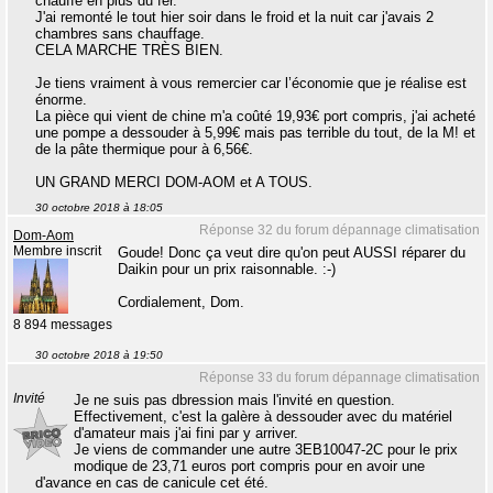
chauffe en plus du fer.
J'ai remonté le tout hier soir dans le froid et la nuit car j'avais 2
chambres sans chauffage.
CELA MARCHE TRÈS BIEN.
Je tiens vraiment à vous remercier car l’économie que je réalise est
énorme.
La pièce qui vient de chine m'a coûté 19,93€ port compris, j'ai acheté
une pompe a dessouder à 5,99€ mais pas terrible du tout, de la M! et
de la pâte thermique pour à 6,56€.
UN GRAND MERCI DOM-AOM et A TOUS.
30 octobre 2018 à 18:05
Réponse 32 du forum dépannage climatisation
Dom-Aom
Membre inscrit
Goude! Donc ça veut dire qu'on peut AUSSI réparer du
Daikin pour un prix raisonnable. :-)
Cordialement, Dom.
8 894 messages
30 octobre 2018 à 19:50
Réponse 33 du forum dépannage climatisation
Invité
Je ne suis pas dbression mais l'invité en question.
Effectivement, c'est la galère à dessouder avec du matériel
d'amateur mais j'ai fini par y arriver.
Je viens de commander une autre 3EB10047-2C pour le prix
modique de 23,71 euros port compris pour en avoir une
d'avance en cas de canicule cet été.