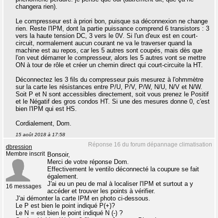
changera rien).
Le compresseur est à priori bon, puisque sa déconnexion ne change
rien. Reste l'IPM, dont la partie puissance comprend 6 transistors : 3
vers la haute tension DC, 3 vers le 0V. Si l'un d'eux est en court-
circuit, normalement aucun courant ne va le traverser quand la
machine est au repos, car les 5 autres sont coupés, mais dès que
l'on veut démarrer le compresseur, alors les 5 autres vont se mettre
ON à tour de rôle et créer un chemin direct qui court-circuite la HT.
Déconnectez les 3 fils du compresseur puis mesurez à l'ohmmètre
sur la carte les résistances entre P/U, P/V, P/W, N/U, N/V et N/W.
Soit P et N sont accessibles directement, soit vous prenez le Positif
et le Négatif des gros condos HT. Si une des mesures donne 0, c'est
bien l'IPM qui est HS.
Cordialement, Dom.
15 août 2018 à 17:58
Réponse 16 du forum dépannage climatisation
dbression
Membre inscrit
Bonsoir,
Merci de votre réponse Dom.
Effectivement le ventilo déconnecté la coupure se fait
également.
J'ai eu un peu de mal à localiser l'IPM et surtout a y
16 messages
accéder et trouver les points à vérifier.
J'ai démonter la carte IPM en photo ci-dessous.
Le P est bien le point indiqué P(+)?
Le N = est bien le point indiqué N (-) ?