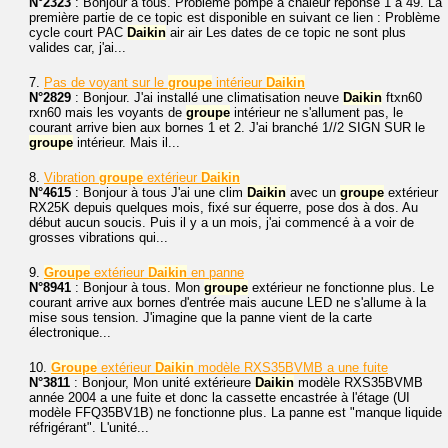
N°2323
: Bonjour à tous. Problème pompe à chaleur réponse 1 à 49. La
première partie de ce topic est disponible en suivant ce lien : Problème
cycle court PAC
Daikin
air air Les dates de ce topic ne sont plus
valides car, j'ai...
7.
Pas de voyant sur le
groupe
intérieur
Daikin
N°2829
: Bonjour. J'ai installé une climatisation neuve
Daikin
ftxn60
rxn60 mais les voyants de
groupe
intérieur ne s'allument pas, le
courant arrive bien aux bornes 1 et 2. J'ai branché 1//2 SIGN SUR le
groupe
intérieur. Mais il...
8.
Vibration
groupe
extérieur
Daikin
N°4615
: Bonjour à tous J'ai une clim
Daikin
avec un
groupe
extérieur
RX25K depuis quelques mois, fixé sur équerre, pose dos à dos. Au
début aucun soucis. Puis il y a un mois, j'ai commencé à a voir de
grosses vibrations qui...
9.
Groupe
extérieur
Daikin
en panne
N°8941
: Bonjour à tous. Mon
groupe
extérieur ne fonctionne plus. Le
courant arrive aux bornes d'entrée mais aucune LED ne s'allume à la
mise sous tension. J'imagine que la panne vient de la carte
électronique...
10.
Groupe
extérieur
Daikin
modèle RXS35BVMB a une fuite
N°3811
: Bonjour, Mon unité extérieure
Daikin
modèle RXS35BVMB
année 2004 a une fuite et donc la cassette encastrée à l'étage (UI
modèle FFQ35BV1B) ne fonctionne plus. La panne est "manque liquide
réfrigérant". L'unité...