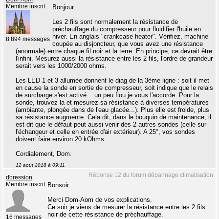
Membre inscrit
Bonjour.
Les 2 fils sont normalement la résistance de
préchauffage du compresseur pour fluidifier l'huile en
hiver. En anglais "crankcase heater". Vérifiez, machine
8 894 messages
coupée au disjoncteur, que vous avez une résistance
(anormale) entre chaque fil noir et la terre. En principe, ce devrait être
l'infini. Mesurez aussi la résistance entre les 2 fils, l'ordre de grandeur
serait vers les 1000/2000 ohms.
Les LED 1 et 3 allumée donnent le diag de la 3ème ligne : soit il met
en cause la sonde en sortie de compresseur, soit indique que le relais
de surcharge s'est activé... un peu flou je vous l'accorde. Pour la
sonde, trouvez la et mesurez sa résistance à diverses températures
(ambiante, plongée dans de l'eau glacée...). Plus elle est froide, plus
sa résistance augmente. Cela dit, dans le bouquin de maintenance, il
est dit que le défaut peut aussi venir des 2 autres sondes (celle sur
l'échangeur et celle en entrée d'air extérieur). A 25°, vos sondes
doivent faire environ 20 kOhms.
Cordialement, Dom.
12 août 2018 à 09:11
Réponse 12 du forum dépannage climatisation
dbression
Membre inscrit
Bonsoir.
Merci Dom-Aom de vos explications.
Ce soir je viens de mesurer la résistance entre les 2 fils
noir de cette résistance de préchauffage.
16 messages