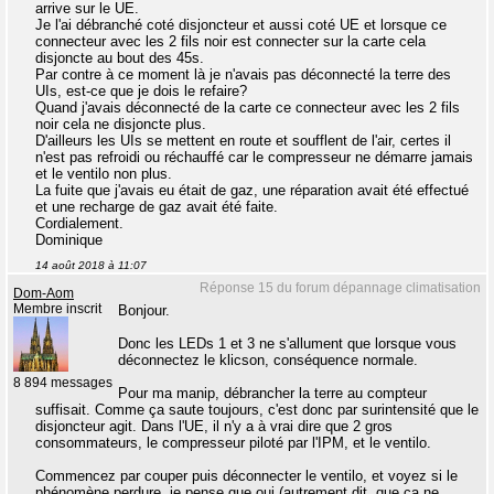
arrive sur le UE.
Je l'ai débranché coté disjoncteur et aussi coté UE et lorsque ce
connecteur avec les 2 fils noir est connecter sur la carte cela
disjoncte au bout des 45s.
Par contre à ce moment là je n'avais pas déconnecté la terre des
UIs, est-ce que je dois le refaire?
Quand j'avais déconnecté de la carte ce connecteur avec les 2 fils
noir cela ne disjoncte plus.
D'ailleurs les UIs se mettent en route et soufflent de l'air, certes il
n'est pas refroidi ou réchauffé car le compresseur ne démarre jamais
et le ventilo non plus.
La fuite que j'avais eu était de gaz, une réparation avait été effectué
et une recharge de gaz avait été faite.
Cordialement.
Dominique
14 août 2018 à 11:07
Réponse 15 du forum dépannage climatisation
Dom-Aom
Membre inscrit
Bonjour.
Donc les LEDs 1 et 3 ne s'allument que lorsque vous
déconnectez le klicson, conséquence normale.
8 894 messages
Pour ma manip, débrancher la terre au compteur
suffisait. Comme ça saute toujours, c'est donc par surintensité que le
disjoncteur agit. Dans l'UE, il n'y a à vrai dire que 2 gros
consommateurs, le compresseur piloté par l'IPM, et le ventilo.
Commencez par couper puis déconnecter le ventilo, et voyez si le
phénomène perdure. je pense que oui (autrement dit, que ça ne