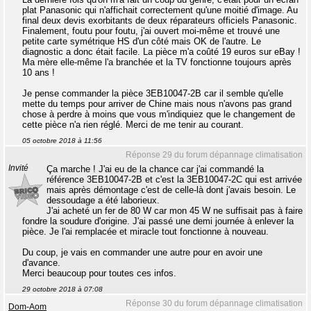
plat Panasonic qui n'affichait correctement qu'une moitié d'image. Au
final deux devis exorbitants de deux réparateurs officiels Panasonic.
Finalement, foutu pour foutu, j'ai ouvert moi-même et trouvé une
petite carte symétrique HS d'un côté mais OK de l'autre. Le
diagnostic a donc était facile. La pièce m'a coûté 19 euros sur eBay !
Ma mère elle-même l'a branchée et la TV fonctionne toujours après
10 ans !
Je pense commander la pièce 3EB10047-2B car il semble qu'elle
mette du temps pour arriver de Chine mais nous n'avons pas grand
chose à perdre à moins que vous m'indiquiez que le changement de
cette pièce n'a rien réglé. Merci de me tenir au courant.
05 octobre 2018 à 11:56
Réponse 29 du forum dépannage climatisation
Invité
Ça marche ! J'ai eu de la chance car j'ai commandé la
référence 3EB10047-2B et c'est la 3EB10047-2C qui est arrivée
mais après démontage c'est de celle-là dont j'avais besoin. Le
dessoudage a été laborieux.
J'ai acheté un fer de 80 W car mon 45 W ne suffisait pas à faire
fondre la soudure d'origine. J'ai passé une demi journée à enlever la
pièce. Je l'ai remplacée et miracle tout fonctionne à nouveau.
Du coup, je vais en commander une autre pour en avoir une
d'avance.
Merci beaucoup pour toutes ces infos.
29 octobre 2018 à 07:08
Réponse 30 du forum dépannage climatisation
Dom-Aom