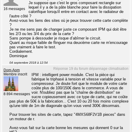
Je suppose que c'est le gros composant rectangle sur
lequel il y a de la pâte blanche pour faire la dissipation
16 messages
calorifique lorsqu'il entre en contact avec le radiateur de
l'autre côté ?
Avez-vous les liens des sites où je peux trouver cette carte complète
?
Je ne me sens pas de changer juste ce composant IPM qui doit être
les 2/3 ou les 3/4 du prix de la carte ?
Sans pompe à dessouder je risque d’abîmer le circuit.
Quant au risque faible de flinguer ma deuxième carte ne m'encourage
pas vraiment à faire le test.
Cordialement.
Dominique
04 septembre 2018 à 12:54
Réponse 19 du forum dépannage climatisation
Dom-Aom
Membre inscrit
IPM : intelligent power module. C'est la pièce qui
fabrique le triphasé à tension et vitesse variable pour le
compresseur. Je doute fort que le module de votre carte
coûte plus de 100/150€ dans le commerce. A vous de
voir. N'oubliez pas que la "chaîne de distribution" se
8 894 messages
sucre copieusement avec ce type de carte, qui ne coûte
pas plus de 50€ à la fabrication... C'est 10 ou 20 fois moins complexe
qu'une télé de 1m de diagonale qu'on vous vend 300€ désormais.
Pour trouver les sites de carte, tapez "4MXS68F2V1B pieces" dans
un moteur de r.
Avez-vous fait sur la carte bonne les mesures qui donnent 0 sur la