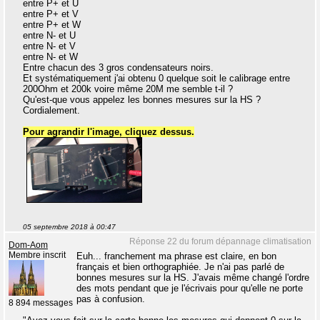
entre P+ et U
entre P+ et V
entre P+ et W
entre N- et U
entre N- et V
entre N- et W
Entre chacun des 3 gros condensateurs noirs.
Et systématiquement j'ai obtenu 0 quelque soit le calibrage entre
200Ohm et 200k voire même 20M me semble t-il ?
Qu'est-que vous appelez les bonnes mesures sur la HS ?
Cordialement.
Pour agrandir l'image, cliquez dessus.
05 septembre 2018 à 00:47
Réponse 22 du forum dépannage climatisation
Dom-Aom
Membre inscrit
Euh... franchement ma phrase est claire, en bon
français et bien orthographiée. Je n'ai pas parlé de
bonnes mesures sur la HS. J'avais même changé l'ordre
des mots pendant que je l'écrivais pour qu'elle ne porte
pas à confusion.
8 894 messages