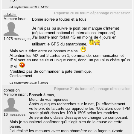
HS?
04 septembre 2018 à 14:09
Réponse 20 du forum dépannage climatisation
adelclim
Membre inscrit
Bonne soirée à toutes et à tous.
Je n'ai pas pu suivre le post par manque d'Internet
(déplacement national et international important).
J'ai bouffé mon forfait 4G en moins de 4 jours en
1 075 messages
utilisant le GPS du smartphone.
Mais vous étiez entre de bonnes mains.
Attention les MX ont 3 cartes en 1, commande, communication et
IPM sont en une seule et unique carte, donc, un peu plus chère qu'un
IPM.
N'oubliez pas de commander la pâte thermique.
Cordialement.
04 septembre 2018 à 19:01
Réponse 21 du forum dépannage climatisation
dbression
Membre inscrit
Bonsoir à tous,
Merci de vos réponses.
Après quelques recherches sur le net, j'ai effectivement
vu le prix de la carte qui approche les 700€ alors que l'IPM
serait plutôt dans les 100 à 150€ selon les modèles.
16 messages
Je serai donc d'avis d'essayer de changer ce composant.
Mais je souhaiterai confirmer qu'il s'agit bien de la cause de cette
panne.
J'ai réalisé les mesures avec mon ohmmètre de la façon suivante :