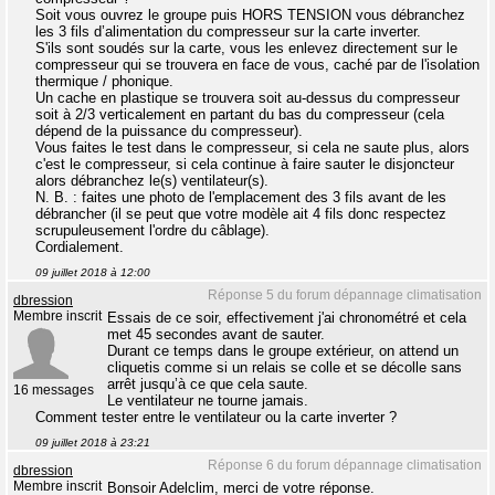
Soit vous ouvrez le groupe puis HORS TENSION vous débranchez
les 3 fils d’alimentation du compresseur sur la carte inverter.
S'ils sont soudés sur la carte, vous les enlevez directement sur le
compresseur qui se trouvera en face de vous, caché par de l'isolation
thermique / phonique.
Un cache en plastique se trouvera soit au-dessus du compresseur
soit à 2/3 verticalement en partant du bas du compresseur (cela
dépend de la puissance du compresseur).
Vous faites le test dans le compresseur, si cela ne saute plus, alors
c'est le compresseur, si cela continue à faire sauter le disjoncteur
alors débranchez le(s) ventilateur(s).
N. B. : faites une photo de l'emplacement des 3 fils avant de les
débrancher (il se peut que votre modèle ait 4 fils donc respectez
scrupuleusement l'ordre du câblage).
Cordialement.
09 juillet 2018 à 12:00
Réponse 5 du forum dépannage climatisation
dbression
Membre inscrit
Essais de ce soir, effectivement j'ai chronométré et cela
met 45 secondes avant de sauter.
Durant ce temps dans le groupe extérieur, on attend un
cliquetis comme si un relais se colle et se décolle sans
arrêt jusqu’à ce que cela saute.
16 messages
Le ventilateur ne tourne jamais.
Comment tester entre le ventilateur ou la carte inverter ?
09 juillet 2018 à 23:21
Réponse 6 du forum dépannage climatisation
dbression
Membre inscrit
Bonsoir Adelclim, merci de votre réponse.