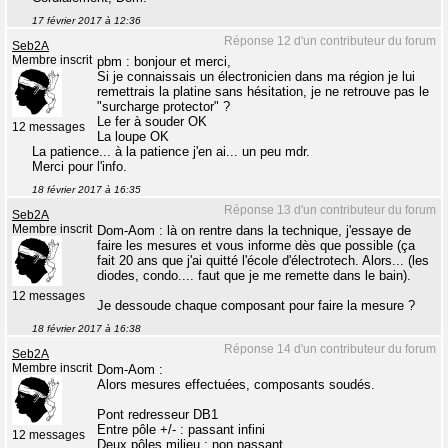
17 février 2017 à 12:36
Réponse 12 d'un contributeur du forum
Seb2A
Membre inscrit
pbm : bonjour et merci,
Si je connaissais un électronicien dans ma région je lui
remettrais la platine sans hésitation, je ne retrouve pas le
"surcharge protector" ?
Le fer à souder OK
12 messages
La loupe OK
La patience... à la patience j'en ai... un peu mdr.
Merci pour l'info.
18 février 2017 à 16:35
Réponse 13 d'un contributeur du forum
Seb2A
Membre inscrit
Dom-Aom : là on rentre dans la technique, j'essaye de
faire les mesures et vous informe dès que possible (ça
fait 20 ans que j'ai quitté l'école d'électrotech. Alors... (les
diodes, condo.... faut que je me remette dans le bain).
12 messages
Je dessoude chaque composant pour faire la mesure ?
18 février 2017 à 16:38
Réponse 14 d'un contributeur du forum
Seb2A
Membre inscrit
Dom-Aom :
Alors mesures effectuées, composants soudés.
Pont redresseur DB1
Entre pôle +/- : passant infini
12 messages
Deux pôles milieu : non passant