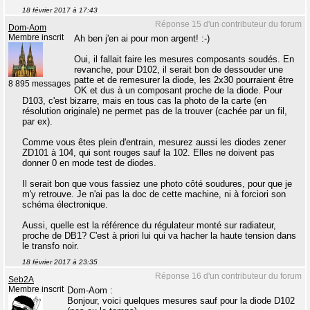
18 février 2017 à 17:43
Réponse 15 d'un contributeur du forum
Dom-Aom
Membre inscrit
Ah ben j'en ai pour mon argent! :-)
Oui, il fallait faire les mesures composants soudés. En
revanche, pour D102, il serait bon de dessouder une
patte et de remesurer la diode, les 2x30 pourraient être
8 895 messages
OK et dus à un composant proche de la diode. Pour
D103, c'est bizarre, mais en tous cas la photo de la carte (en
résolution originale) ne permet pas de la trouver (cachée par un fil,
par ex).
Comme vous êtes plein d'entrain, mesurez aussi les diodes zener
ZD101 à 104, qui sont rouges sauf la 102. Elles ne doivent pas
donner 0 en mode test de diodes.
Il serait bon que vous fassiez une photo côté soudures, pour que je
m'y retrouve. Je n'ai pas la doc de cette machine, ni à forciori son
schéma électronique.
Aussi, quelle est la référence du régulateur monté sur radiateur,
proche de DB1? C'est à priori lui qui va hacher la haute tension dans
le transfo noir.
18 février 2017 à 23:35
Réponse 16 d'un contributeur du forum
Seb2A
Membre inscrit
Dom-Aom :
Bonjour, voici quelques mesures sauf pour la diode D102