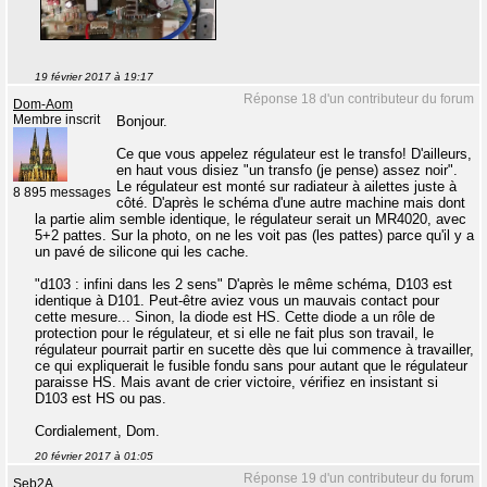
19 février 2017 à 19:17
Réponse 18 d'un contributeur du forum
Dom-Aom
Membre inscrit
Bonjour.
Ce que vous appelez régulateur est le transfo! D'ailleurs,
en haut vous disiez "un transfo (je pense) assez noir".
Le régulateur est monté sur radiateur à ailettes juste à
8 895 messages
côté. D'après le schéma d'une autre machine mais dont
la partie alim semble identique, le régulateur serait un MR4020, avec
5+2 pattes. Sur la photo, on ne les voit pas (les pattes) parce qu'il y a
un pavé de silicone qui les cache.
"d103 : infini dans les 2 sens" D'après le même schéma, D103 est
identique à D101. Peut-être aviez vous un mauvais contact pour
cette mesure... Sinon, la diode est HS. Cette diode a un rôle de
protection pour le régulateur, et si elle ne fait plus son travail, le
régulateur pourrait partir en sucette dès que lui commence à travailler,
ce qui expliquerait le fusible fondu sans pour autant que le régulateur
paraisse HS. Mais avant de crier victoire, vérifiez en insistant si
D103 est HS ou pas.
Cordialement, Dom.
20 février 2017 à 01:05
Réponse 19 d'un contributeur du forum
Seb2A