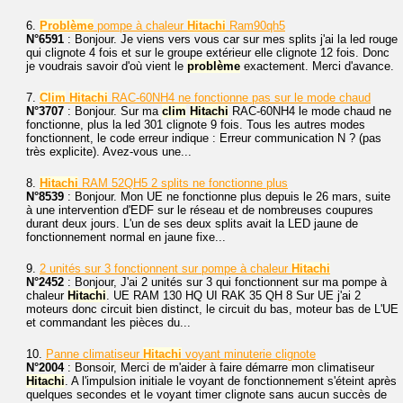
6.
Problème
pompe à chaleur
Hitachi
Ram90qh5
N°6591
: Bonjour. Je viens vers vous car sur mes splits j'ai la led rouge
qui clignote 4 fois et sur le groupe extérieur elle clignote 12 fois. Donc
je voudrais savoir d'où vient le
problème
exactement. Merci d'avance.
7.
Clim
Hitachi
RAC-60NH4 ne fonctionne pas sur le mode chaud
N°3707
: Bonjour. Sur ma
clim
Hitachi
RAC-60NH4 le mode chaud ne
fonctionne, plus la led 301 clignote 9 fois. Tous les autres modes
fonctionnent, le code erreur indique : Erreur communication N ? (pas
très explicite). Avez-vous une...
8.
Hitachi
RAM 52QH5 2 splits ne fonctionne plus
N°8539
: Bonjour. Mon UE ne fonctionne plus depuis le 26 mars, suite
à une intervention d'EDF sur le réseau et de nombreuses coupures
durant deux jours. L'un de ses deux splits avait la LED jaune de
fonctionnement normal en jaune fixe...
9.
2 unités sur 3 fonctionnent sur pompe à chaleur
Hitachi
N°2452
: Bonjour, J'ai 2 unités sur 3 qui fonctionnent sur ma pompe à
chaleur
Hitachi
. UE RAM 130 HQ UI RAK 35 QH 8 Sur UE j'ai 2
moteurs donc circuit bien distinct, le circuit du bas, moteur bas de L'UE
et commandant les pièces du...
10.
Panne climatiseur
Hitachi
voyant minuterie clignote
N°2004
: Bonsoir, Merci de m'aider à faire démarre mon climatiseur
Hitachi
. A l'impulsion initiale le voyant de fonctionnement s'éteint après
quelques secondes et le voyant timer clignote sans aucun succès de