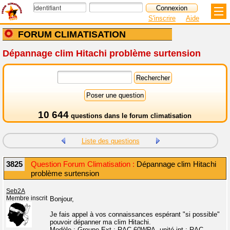
S'inscrire
Aide
FORUM CLIMATISATION
Dépannage clim Hitachi problème surtension
10 644
questions dans le
forum climatisation
Liste des questions
3825
Question Forum Climatisation :
Dépannage clim Hitachi
problème surtension
Seb2A
Membre inscrit
Bonjour,
Je fais appel à vos connaissances espérant "si possible"
pouvoir dépanner ma clim Hitachi.
Modèle : Groupe Ext : RAC-60WPA, unité int : RAC-