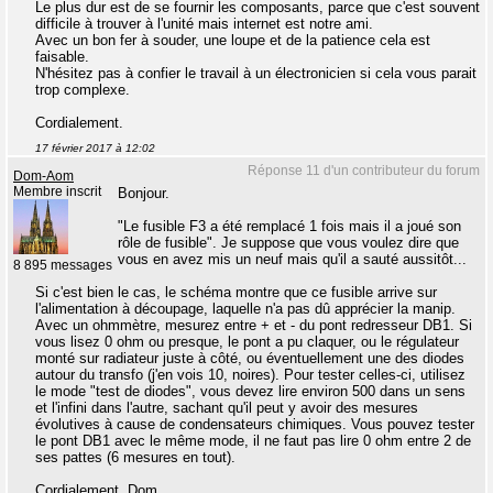
Le plus dur est de se fournir les composants, parce que c'est souvent
difficile à trouver à l'unité mais internet est notre ami.
Avec un bon fer à souder, une loupe et de la patience cela est
faisable.
N'hésitez pas à confier le travail à un électronicien si cela vous parait
trop complexe.
Cordialement.
17 février 2017 à 12:02
Réponse 11 d'un contributeur du forum
Dom-Aom
Membre inscrit
Bonjour.
"Le fusible F3 a été remplacé 1 fois mais il a joué son
rôle de fusible". Je suppose que vous voulez dire que
vous en avez mis un neuf mais qu'il a sauté aussitôt...
8 895 messages
Si c'est bien le cas, le schéma montre que ce fusible arrive sur
l'alimentation à découpage, laquelle n'a pas dû apprécier la manip.
Avec un ohmmètre, mesurez entre + et - du pont redresseur DB1. Si
vous lisez 0 ohm ou presque, le pont a pu claquer, ou le régulateur
monté sur radiateur juste à côté, ou éventuellement une des diodes
autour du transfo (j'en vois 10, noires). Pour tester celles-ci, utilisez
le mode "test de diodes", vous devez lire environ 500 dans un sens
et l'infini dans l'autre, sachant qu'il peut y avoir des mesures
évolutives à cause de condensateurs chimiques. Vous pouvez tester
le pont DB1 avec le même mode, il ne faut pas lire 0 ohm entre 2 de
ses pattes (6 mesures en tout).
Cordialement, Dom.