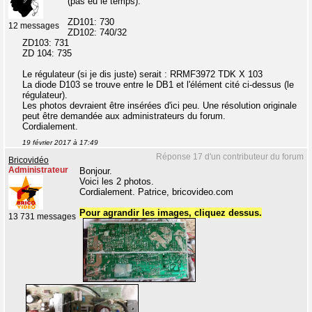
(pas eu le temps).
ZD101: 730
12 messages
ZD102: 740/32
ZD103: 731
ZD 104: 735
Le régulateur (si je dis juste) serait : RRMF3972 TDK X 103
La diode D103 se trouve entre le DB1 et l'élément cité ci-dessus (le
régulateur).
Les photos devraient être insérées d'ici peu. Une résolution originale
peut être demandée aux administrateurs du forum.
Cordialement.
19 février 2017 à 17:49
Réponse 17 d'un contributeur du forum
Bricovidéo
Administrateur
Bonjour.
Voici les 2 photos.
Cordialement. Patrice, bricovideo.com
Pour agrandir les images, cliquez dessus.
13 731 messages