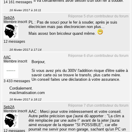
Il va certainement avoir besoin d'un bon fer à souder.
14 161 messages
16 février 2017 à 16:11
Réponse 5 d'un contributeur du forum
Seb2A
Membre inscrit
PL : Pas de souci pour le fer à souder, après je suis
électricien mais pas électronicien non plus...
Mais assez bon bricoleur quand même.
12 messages
16 février 2017 à 17:14
Réponse 6 d'un contributeur du forum
AAC
Membre inscrit
Bonjour,
Si vous avez pris du 300V l'addition risque d'être salée à
savoir carte où se trouve le transfo, plus carte mère.
Un conseil faites une déclaration à votre assurance.
3 433 messages
Cordialement.
maclimatisation.com
16 février 2017 à 18:12
Réponse 7 d'un contributeur du forum
Seb2A
Membre inscrit
AAC : Merci pour votre intéressement et votre conseil.
Autre petite précision que j'aurai dû apporter : "La clim a
été remplacée par une autre !" avant de la jeter j'aurai
aimé essayer de la réparer "SI POSSIBLE", car elle
pourrait me servir pour mon garage, sachant qu'un PC un
12 messages