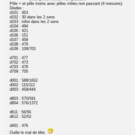
Pôle + et pôle moins avec pôles milieu non passant (4 mesures).
Diodes :
d101 : 453
d102 : 30 dans les 2 sens
d103 : infini dans les 2 sens
d104 : 494
d105 : 421
d106 : 151
d107 : 458
d108 : 479
d109 : 109/703
d701 : 477
d702 : 473
d703 : 478
d709 : 705
d001 : 588/1652
d002 : 115/112
d003 : 458/444
d803 : 570/591
d804 : 576/1372
d611 : 56/56
d612 : 52/52
d401 : 476
Ouille le mal de tête.