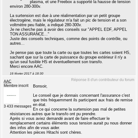
plasma, et une Freebox a supporté la hausse de tension
environ 280-300v.
La surtension est due à une réalimentation par un petit groupe
électrogène, mais le régulateur m'a fait un pic de tension et a son
voltmètre peu fiable, a indiqué 280-300v.
Je ne cherche pas à avoir des conseils sur "APPEL EDF, APPEL
TON ASSURANCE..."
Juste des conseils techniques, comme des points de contrôle, ou
autres...
Je pense pas que toute la carte ou que toutes les cartes soient HS,
sachant que sur la carte de puissance du groupe extérieur il n'y a
qu'un seul fusible HS et éventuellement son transfo.
Merci encore AAC.
16 février 2017 à 18:30
Réponse 8 d'un contributeur du forum
AAC
Membre inscrit
Bonsoir,
Le conseil que je donnais concernant l'assurance c'est
que très fréquemment ils participent aux frais de remise
en état.
3 433 messages
En ce qui concerne la surtension pas mal de petites
résistances autres que le transfo ont pu prendre.
Après si vous aviez demandé avant de faire effectuer le
remplacement certains éléments sous tension aurait pu nous donner
des infos afin de vous aider.
Attention les pièces Hitachi sont chères.