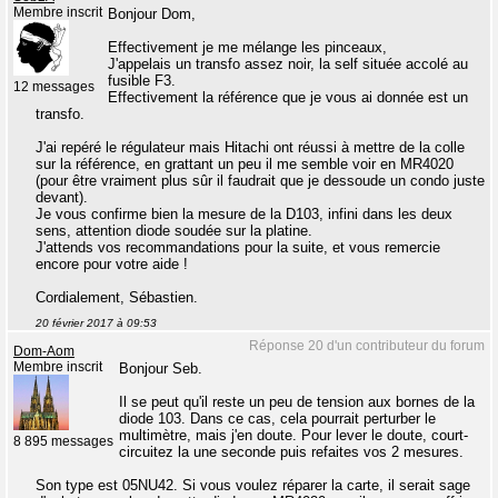
Membre inscrit
Bonjour Dom,
Effectivement je me mélange les pinceaux,
J'appelais un transfo assez noir, la self située accolé au
fusible F3.
12 messages
Effectivement la référence que je vous ai donnée est un
transfo.
J'ai repéré le régulateur mais Hitachi ont réussi à mettre de la colle
sur la référence, en grattant un peu il me semble voir en MR4020
(pour être vraiment plus sûr il faudrait que je dessoude un condo juste
devant).
Je vous confirme bien la mesure de la D103, infini dans les deux
sens, attention diode soudée sur la platine.
J'attends vos recommandations pour la suite, et vous remercie
encore pour votre aide !
Cordialement, Sébastien.
20 février 2017 à 09:53
Réponse 20 d'un contributeur du forum
Dom-Aom
Membre inscrit
Bonjour Seb.
Il se peut qu'il reste un peu de tension aux bornes de la
diode 103. Dans ce cas, cela pourrait perturber le
multimètre, mais j'en doute. Pour lever le doute, court-
8 895 messages
circuitez la une seconde puis refaites vos 2 mesures.
Son type est 05NU42. Si vous voulez réparer la carte, il serait sage