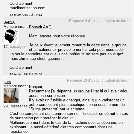
Cordialement.
maclimatisation.com
16 février 2017 à 18:44
Réponse 9 d'un contributeur du forum
Seb2A
Membre inscrit
Bonsoir AAC,
Merci encore pour votre réponse.
Je peux éventuellement remettre la carte dans le groupe
12 messages
et la réalimenter provisoirement si cela peut nous aider.
La seule contrainte est que l'unité intérieure ne sera pas sous gaz
mais alimentée électriquement.
Cordialement.
16 février 2017 à 20:00
Réponse 10 d'un contributeur du forum
pbm
Membre inscrit
Bonjour,
Récemment j'ai dépanné un groupe Hitachi qui avait vécu
aussi une surtension.
Il y avait un fusible à changer, ainsi qu'un varistor et un
autre composant plus spécifique connu sous le nom de
291 messages
"Surge protector" sur le schéma.
C'est un composant qui, comme son nom l'indique, se détruit en cas
de surtension pour protéger le circuit.
Malheureusement dans le cas de la machine que j'ai dépanné, en
explosant il a aussi détérioré d'autres composants dont une
résistance.