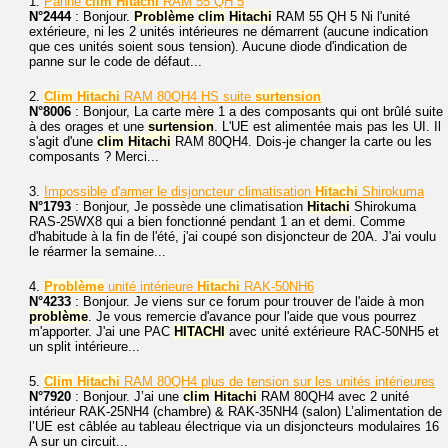
1.
Panne
clim
Hitachi
RAM 55 QH 5
N°2444
: Bonjour.
Problème
clim
Hitachi
RAM 55 QH 5 Ni l'unité
extérieure, ni les 2 unités intérieures ne démarrent (aucune indication
que ces unités soient sous tension). Aucune diode d'indication de
panne sur le code de défaut...
2.
Clim
Hitachi
RAM 80QH4 HS suite
surtension
N°8006
: Bonjour, La carte mère 1 a des composants qui ont brûlé suite
à des orages et une
surtension
. L'UE est alimentée mais pas les UI. Il
s'agit d'une
clim
Hitachi
RAM 80QH4. Dois-je changer la carte ou les
composants ? Merci...
3.
Impossible d'armer le disjoncteur climatisation
Hitachi
Shirokuma
N°1793
: Bonjour, Je possède une climatisation
Hitachi
Shirokuma
RAS-25WX8 qui a bien fonctionné pendant 1 an et demi. Comme
d'habitude à la fin de l'été, j'ai coupé son disjoncteur de 20A. J'ai voulu
le réarmer la semaine...
4.
Problème
unité intérieure
Hitachi
RAK-50NH6
N°4233
: Bonjour. Je viens sur ce forum pour trouver de l'aide à mon
problème
. Je vous remercie d'avance pour l'aide que vous pourrez
m'apporter. J'ai une PAC
HITACHI
avec unité extérieure RAC-50NH5 et
un split intérieure...
5.
Clim
Hitachi
RAM 80QH4 plus de tension sur les unités intérieures
N°7920
: Bonjour. J’ai une
clim
Hitachi
RAM 80QH4 avec 2 unité
intérieur RAK-25NH4 (chambre) & RAK-35NH4 (salon) L’alimentation de
l’UE est câblée au tableau électrique via un disjoncteurs modulaires 16
A sur un circuit...