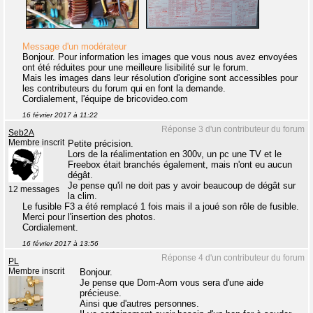
Message d'un modérateur
Bonjour. Pour information les images que vous nous avez envoyées
ont été réduites pour une meilleure lisibilité sur le forum.
Mais les images dans leur résolution d'origine sont accessibles pour
les contributeurs du forum qui en font la demande.
Cordialement, l'équipe de bricovideo.com
16 février 2017 à 11:22
Réponse 3 d'un contributeur du forum
Seb2A
Membre inscrit
Petite précision.
Lors de la réalimentation en 300v, un pc une TV et le
Freebox était branchés également, mais n'ont eu aucun
dégât.
Je pense qu'il ne doit pas y avoir beaucoup de dégât sur
12 messages
la clim.
Le fusible F3 a été remplacé 1 fois mais il a joué son rôle de fusible.
Merci pour l'insertion des photos.
Cordialement.
16 février 2017 à 13:56
Réponse 4 d'un contributeur du forum
PL
Membre inscrit
Bonjour.
Je pense que Dom-Aom vous sera d'une aide
précieuse.
Ainsi que d'autres personnes.