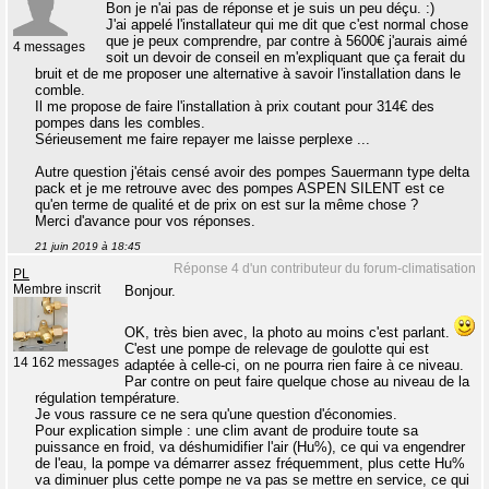
Bon je n'ai pas de réponse et je suis un peu déçu. :)
J'ai appelé l'installateur qui me dit que c'est normal chose
que je peux comprendre, par contre à 5600€ j'aurais aimé
4 messages
soit un devoir de conseil en m'expliquant que ça ferait du
bruit et de me proposer une alternative à savoir l'installation dans le
comble.
Il me propose de faire l'installation à prix coutant pour 314€ des
pompes dans les combles.
Sérieusement me faire repayer me laisse perplexe ...
Autre question j'étais censé avoir des pompes Sauermann type delta
pack et je me retrouve avec des pompes ASPEN SILENT est ce
qu'en terme de qualité et de prix on est sur la même chose ?
Merci d'avance pour vos réponses.
21 juin 2019 à 18:45
Réponse 4 d'un contributeur du forum-climatisation
PL
Membre inscrit
Bonjour.
OK, très bien avec, la photo au moins c'est parlant.
C'est une pompe de relevage de goulotte qui est
14 162 messages
adaptée à celle-ci, on ne pourra rien faire à ce niveau.
Par contre on peut faire quelque chose au niveau de la
régulation température.
Je vous rassure ce ne sera qu'une question d'économies.
Pour explication simple : une clim avant de produire toute sa
puissance en froid, va déshumidifier l'air (Hu%), ce qui va engendrer
de l'eau, la pompe va démarrer assez fréquemment, plus cette Hu%
va diminuer plus cette pompe ne va pas se mettre en service, ce qui