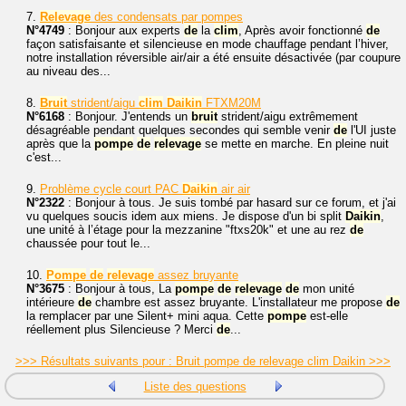
7.
Relevage
des condensats par pompes
N°4749
: Bonjour aux experts
de
la
clim
, Après avoir fonctionné
de
façon satisfaisante et silencieuse en mode chauffage pendant l’hiver,
notre installation réversible air/air a été ensuite désactivée (par coupure
au niveau des...
8.
Bruit
strident/aigu
clim
Daikin
FTXM20M
N°6168
: Bonjour. J'entends un
bruit
strident/aigu extrêmement
désagréable pendant quelques secondes qui semble venir
de
l'UI juste
après que la
pompe
de
relevage
se mette en marche. En pleine nuit
c'est...
9.
Problème cycle court PAC
Daikin
air air
N°2322
: Bonjour à tous. Je suis tombé par hasard sur ce forum, et j'ai
vu quelques soucis idem aux miens. Je dispose d'un bi split
Daikin
,
une unité à l’étage pour la mezzanine "ftxs20k" et une au rez
de
chaussée pour tout le...
10.
Pompe
de
relevage
assez bruyante
N°3675
: Bonjour à tous, La
pompe
de
relevage
de
mon unité
intérieure
de
chambre est assez bruyante. L'installateur me propose
de
la remplacer par une Silent+ mini aqua. Cette
pompe
est-elle
réellement plus Silencieuse ? Merci
de
...
>>> Résultats suivants pour : Bruit pompe de relevage clim Daikin >>>
Liste des questions