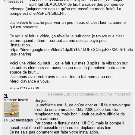
4 messages
split fait BEAUCOUP de bruit à cause des pompes de
relevage (uniquement depuis qu'on est passé en mode froid). La
pompe est une ASPEN SILENT.
J'ai enlevé le cache pour voir un peu mieux et c'est bien la pomme
qui est bruyante.
Je vous ai fait la vidéo, ça réveille la nuit donc je trouve que c'est
bizarre quand même... surtout au prix que j'ai payé pour
l'installation...
https://drive.google.com/file/d/1dpJ0YHz1kOExSO5qcF2zXMsSl1rh8e
usp=sharing
Voici une vidéo du bruit... ça le fait sur mes 3 splits, la vibration sur
les autres éléments est aussi en jeu mais là j'ai enlevé toute autre
source de bruit...
J'aimerais avoir votre avis si c'est tout à fait normal ou non ...
Merci d'avance à vous.
20 juin 2019 à 19:39
Réponse 1 d'un contributeur du forum-climatisation
PL
Membre inscrit
Bonjour.
Le problème est là, ça coûte cher et ! Il faut savoir que
c'est du consommable, 150/ 200€ pièce lors d'un
remplacement, mais bon il était peut-être difficile de
faire autrement.
14 162 messages
Par contre le flotteur dans l'UI OK, mais la pompe il
aurait peut-être été possible de la ou les déplacer plus loin.
Je ne sais pas comment est faite votre installation.