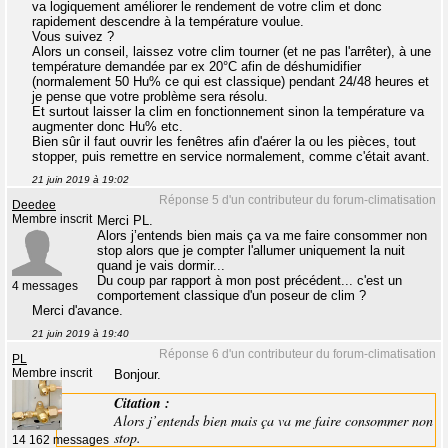
va logiquement améliorer le rendement de votre clim et donc
rapidement descendre à la température voulue.
Vous suivez ?
Alors un conseil, laissez votre clim tourner (et ne pas l'arrêter), à une
température demandée par ex 20°C afin de déshumidifier
(normalement 50 Hu% ce qui est classique) pendant 24/48 heures et
je pense que votre problème sera résolu.
Et surtout laisser la clim en fonctionnement sinon la température va
augmenter donc Hu% etc.
Bien sûr il faut ouvrir les fenêtres afin d'aérer la ou les pièces, tout
stopper, puis remettre en service normalement, comme c'était avant.
21 juin 2019 à 19:02
Réponse 5 d'un contributeur du forum-climatisation
Deedee
Membre inscrit
Merci PL.
Alors j’entends bien mais ça va me faire consommer non
stop alors que je compter l'allumer uniquement la nuit
quand je vais dormir...
Du coup par rapport à mon post précédent... c'est un
4 messages
comportement classique d'un poseur de clim ?
Merci d'avance.
21 juin 2019 à 19:40
Réponse 6 d'un contributeur du forum-climatisation
PL
Membre inscrit
Bonjour.
Citation :
Alors j’entends bien mais ça va me faire consommer non
stop.
14 162 messages