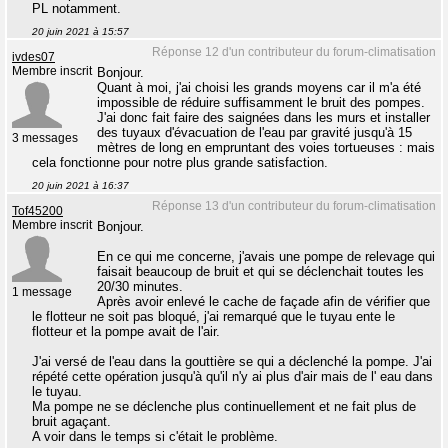
PL notamment.
20 juin 2021 à 15:57
Réponse 12 d'un contributeur du forum-climatisation
ivdes07
Membre inscrit
Bonjour.
Quant à moi, j'ai choisi les grands moyens car il m'a été
impossible de réduire suffisamment le bruit des pompes.
J'ai donc fait faire des saignées dans les murs et installer
des tuyaux d'évacuation de l'eau par gravité jusqu'à 15
3 messages
mètres de long en empruntant des voies tortueuses : mais
cela fonctionne pour notre plus grande satisfaction.
20 juin 2021 à 16:37
Réponse 13 d'un contributeur du forum-climatisation
Tof45200
Membre inscrit
Bonjour.
En ce qui me concerne, j'avais une pompe de relevage qui
faisait beaucoup de bruit et qui se déclenchait toutes les
20/30 minutes.
1 message
Après avoir enlevé le cache de façade afin de vérifier que
le flotteur ne soit pas bloqué, j'ai remarqué que le tuyau ente le
flotteur et la pompe avait de l'air.
J'ai versé de l'eau dans la gouttière se qui a déclenché la pompe. J'ai
répété cette opération jusqu'à qu'il n'y ai plus d'air mais de l' eau dans
le tuyau.
Ma pompe ne se déclenche plus continuellement et ne fait plus de
bruit agaçant.
A voir dans le temps si c'était le problème.