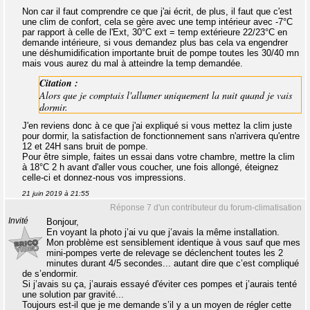
Non car il faut comprendre ce que j'ai écrit, de plus, il faut que c'est
une clim de confort, cela se gère avec une temp intérieur avec -7°C
par rapport à celle de l'Ext, 30°C ext = temp extérieure 22/23°C en
demande intérieure, si vous demandez plus bas cela va engendrer
une déshumidification importante bruit de pompe toutes les 30/40 mn
mais vous aurez du mal à atteindre la temp demandée.
Citation :
Alors que je comptais l'allumer uniquement la nuit quand je vais
dormir.
J'en reviens donc à ce que j'ai expliqué si vous mettez la clim juste
pour dormir, la satisfaction de fonctionnement sans n'arrivera qu'entre
12 et 24H sans bruit de pompe.
Pour être simple, faites un essai dans votre chambre, mettre la clim
à 18°C 2 h avant d'aller vous coucher, une fois allongé, éteignez
celle-ci et donnez-nous vos impressions.
21 juin 2019 à 21:55
Réponse 7 d'un contributeur du forum-climatisation
Invité
Bonjour,
En voyant la photo j’ai vu que j’avais la même installation.
Mon problème est sensiblement identique à vous sauf que mes
mini-pompes verte de relevage se déclenchent toutes les 2
minutes durant 4/5 secondes... autant dire que c’est compliqué
de s’endormir.
Si j’avais su ça, j’aurais essayé d'éviter ces pompes et j’aurais tenté
une solution par gravité...
Toujours est-il que je me demande s’il y a un moyen de régler cette