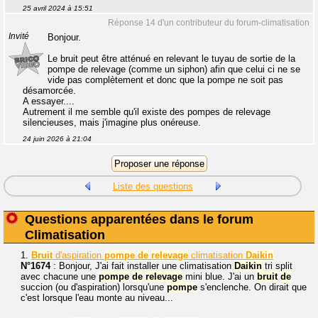
25 avril 2024 à 15:51
Réponse 14 d'un contributeur du forum-climatisation
Invité
Bonjour.
Le bruit peut être atténué en relevant le tuyau de sortie de la
pompe de relevage (comme un siphon) afin que celui ci ne se
vide pas complètement et donc que la pompe ne soit pas
désamorcée.
A essayer....
Autrement il me semble qu'il existe des pompes de relevage
silencieuses, mais j'imagine plus onéreuse.
24 juin 2026 à 21:04
Liste des questions
Questions apparentées dans le forum
Climatisation
1.
Bruit
d'aspiration
pompe
de
relevage
climatisation
Daikin
N°1674
: Bonjour, J'ai fait installer une climatisation
Daikin
tri split
avec chacune une
pompe
de
relevage
mini blue. J'ai un
bruit
de
succion (ou d'aspiration) lorsqu'une
pompe
s'enclenche. On dirait que
c'est lorsque l'eau monte au niveau...