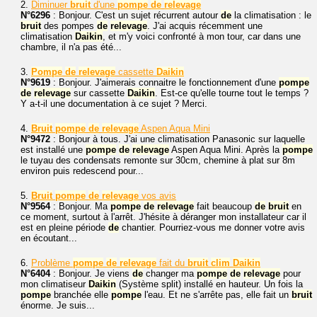
2.
Diminuer
bruit
d'une
pompe
de
relevage
N°6296
: Bonjour. C'est un sujet récurrent autour
de
la climatisation : le
bruit
des pompes
de
relevage
. J'ai acquis récemment une
climatisation
Daikin
, et m'y voici confronté à mon tour, car dans une
chambre, il n'a pas été...
3.
Pompe
de
relevage
cassette
Daikin
N°9619
: Bonjour. J'aimerais connaitre le fonctionnement d'une
pompe
de
relevage
sur cassette
Daikin
. Est-ce qu'elle tourne tout le temps ?
Y a-t-il une documentation à ce sujet ? Merci.
4.
Bruit
pompe
de
relevage
Aspen Aqua Mini
N°9472
: Bonjour à tous. J'ai une climatisation Panasonic sur laquelle
est installé une
pompe
de
relevage
Aspen Aqua Mini. Après la
pompe
le tuyau des condensats remonte sur 30cm, chemine à plat sur 8m
environ puis redescend pour...
5.
Bruit
pompe
de
relevage
vos avis
N°9564
: Bonjour. Ma
pompe
de
relevage
fait beaucoup
de
bruit
en
ce moment, surtout à l'arrêt. J'hésite à déranger mon installateur car il
est en pleine période
de
chantier. Pourriez-vous me donner votre avis
en écoutant...
6.
Problème
pompe
de
relevage
fait du
bruit
clim
Daikin
N°6404
: Bonjour. Je viens
de
changer ma
pompe
de
relevage
pour
mon climatiseur
Daikin
(Système split) installé en hauteur. Un fois la
pompe
branchée elle
pompe
l'eau. Et ne s'arrête pas, elle fait un
bruit
énorme. Je suis...