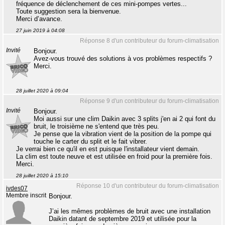
fréquence de déclenchement de ces mini-pompes vertes...
Toute suggestion sera la bienvenue.
Merci d’avance.
27 juin 2019 à 04:08
Réponse 8 d'un contributeur du forum-climatisation
Invité
Bonjour.
Avez-vous trouvé des solutions à vos problèmes respectifs ?
Merci.
28 juillet 2020 à 09:04
Réponse 9 d'un contributeur du forum-climatisation
Invité
Bonjour.
Moi aussi sur une clim Daikin avec 3 splits j'en ai 2 qui font du
bruit, le troisième ne s'entend que très peu.
Je pense que la vibration vient de la position de la pompe qui
touche le carter du split et le fait vibrer.
Je verrai bien ce qu'il en est puisque l'installateur vient demain.
La clim est toute neuve et est utilisée en froid pour la première fois.
Merci.
28 juillet 2020 à 15:10
Réponse 10 d'un contributeur du forum-climatisation
ivdes07
Membre inscrit
Bonjour.
J’ai les mêmes problèmes de bruit avec une installation
Daikin datant de septembre 2019 et utilisée pour la