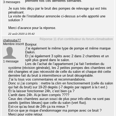
première fois ces dernières semaines.
3 messages
Je suis très déçu par le bruit des pompes de relevage qui est très
pénalisant.
La visite de l’installateur annoncée ci-dessus a-t-elle apporté une
solution ?
Merci d’avance pour la réponse.
22 août 2020 à 05:42
Réponse 11 d'un contributeur du forum-climatisation
chahouba77
Membre inscrit
Bonjour.
J’ai également le même type de pompe et même marque
Daikin.
Et j’ai également 3 splits avec 2 dans 2 chambres et un
split plus grand dans le salon.
1 message
Lors de l’achat de l’appartement j’ai fait l’entretien du
système (révision générale), les 2 petites pompes des chambres ont
été changées et pas nécessité de celle du salon et chaque été cette
dernière fait du bruit à intermittence un bruit désagréable.
J’ai lu tous vos commentaires et recommandations.
Donc si j’ai compris : mettre la clim en fonctionnement (celle du salon
qui fait du bruit) sur 19-20 degrés (-7 degrés par rapport à la t ext.)
Et la laisser fonctionner 24h, c’est bien ça ?
L’arrêt dans 24h. Ai-je bien compris ????
Ceux des chambres aucun souci de plus pour info elles ne sont pas
pareils (petites bleues) que celle du salon (vert fluo).
Est-ce qu’au bout de 24h ça ira mieux ?
Est-ce que je risque d’endommager ma pompe avec ce bruit ?
Merci pour votre retour.