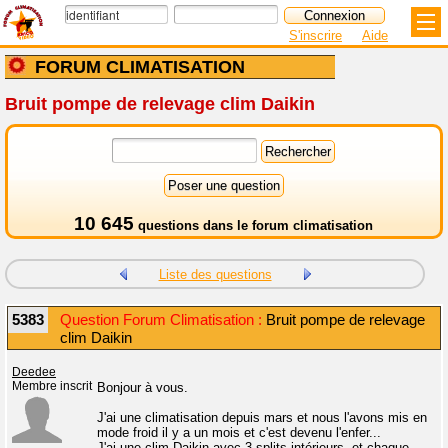
S'inscrire
Aide
FORUM CLIMATISATION
Bruit pompe de relevage clim Daikin
10 645
questions dans le
forum climatisation
Liste des questions
5383
Question Forum Climatisation :
Bruit pompe de relevage
clim Daikin
Deedee
Membre inscrit
Bonjour à vous.
J'ai une climatisation depuis mars et nous l'avons mis en
mode froid il y a un mois et c'est devenu l'enfer...
J'ai une clim Daikin avec 3 splits intérieurs, et chaque