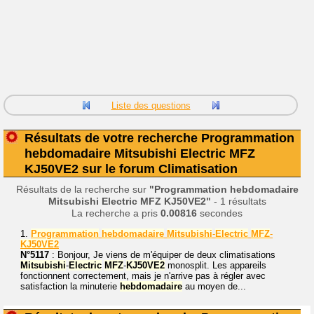
Liste des questions
Résultats de votre recherche Programmation
hebdomadaire Mitsubishi Electric MFZ
KJ50VE2 sur le forum Climatisation
Résultats de la recherche sur
"Programmation hebdomadaire
Mitsubishi Electric MFZ KJ50VE2"
- 1 résultats
La recherche a pris
0.00816
secondes
1.
Programmation
hebdomadaire
Mitsubishi
-
Electric
MFZ
-
KJ50VE2
N°5117
: Bonjour, Je viens de m'équiper de deux climatisations
Mitsubishi
-
Electric
MFZ
-
KJ50VE2
monosplit. Les appareils
fonctionnent correctement, mais je n'arrive pas à régler avec
satisfaction la minuterie
hebdomadaire
au moyen de...