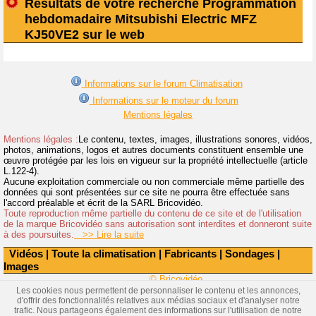
Résultats de votre recherche Programmation
hebdomadaire Mitsubishi Electric MFZ
KJ50VE2 sur le web
Informations sur le forum Climatisation
Informations sur le moteur du forum
Mentions légales
Mentions légales :
Le contenu, textes, images, illustrations sonores, vidéos,
photos, animations, logos et autres documents constituent ensemble une
œuvre protégée par les lois en vigueur sur la propriété intellectuelle (article
L.122-4).
Aucune exploitation commerciale ou non commerciale même partielle des
données qui sont présentées sur ce site ne pourra être effectuée sans
l'accord préalable et écrit de la SARL Bricovidéo.
Toute reproduction même partielle du contenu de ce site et de l'utilisation
de la marque Bricovidéo sans autorisation sont interdites et donneront suite
à des poursuites.
>> Lire la suite
Vidéos
|
Toute la climatisation
|
Fabricants
|
Sondages
|
Images
© Bricovidéo
Les cookies nous permettent de personnaliser le contenu et les annonces,
d'offrir des fonctionnalités relatives aux médias sociaux et d'analyser notre
trafic. Nous partageons également des informations sur l'utilisation de notre